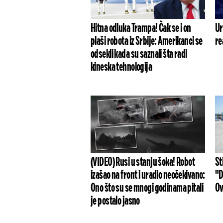
Hitna odluka Trampa! Čak se i on
Ur
plaši robota iz Srbije: Amerikanci se
re
odsekli kada su saznali šta radi
kineska tehnologija
(VIDEO) Rusi u stanju šoka! Robot
St
izašao na front i uradio neočekivano:
"D
Ono što su se mnogi godinama pitali
Ov
je postalo jasno