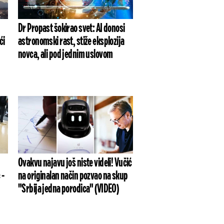
Dr Propast šokirao svet: AI donosi
ći
astronomski rast, stiže eksplozija
novca, ali pod jednim uslovom
Ovakvu najavu još niste videli! Vučić
 -
na originalan način pozvao na skup
"Srbija jedna porodica" (VIDEO)