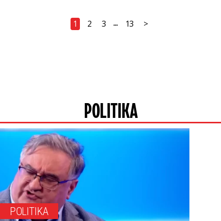
1
2
3
13
>
...
POLITIKA
POLITIKA