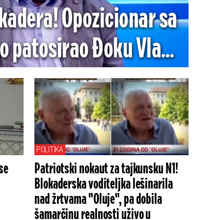
okadera! Opozicionar sa
to patosirao Đoku Vlaha
raživanja, tvrdi da radi
za vlast
POLITIKA
se
Patriotski nokaut za tajkunsku N1!
Blokaderska voditeljka lešinarila
nad žrtvama "Oluje", pa dobila
šamarčinu realnosti uživo u