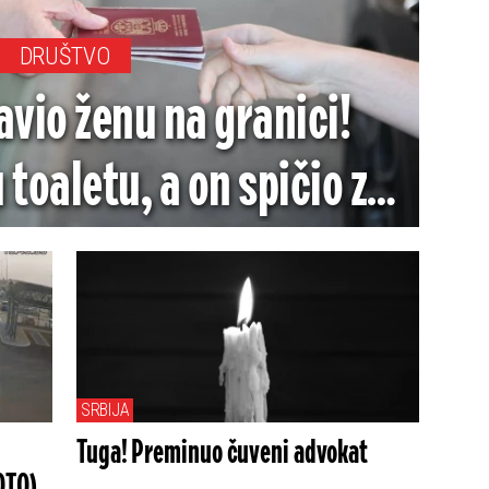
DRUŠTVO
vio ženu na granici!
 toaletu, a on spičio za
Minhen
SRBIJA
Tuga! Preminuo čuveni advokat
OTO)