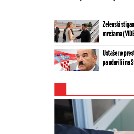
Zelenski stigao
mrežama (VID
Ustaše ne prest
pa udarili i na