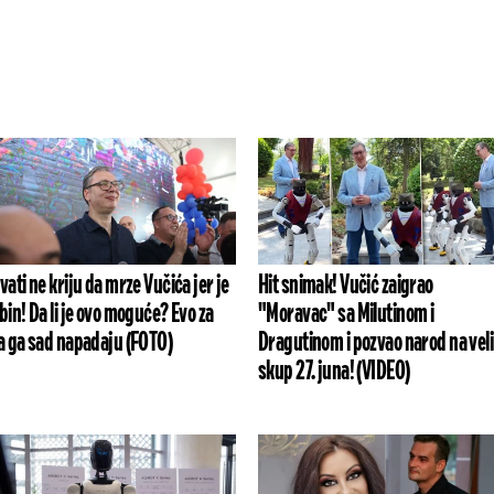
vati ne kriju da mrze Vučića jer je
Hit snimak! Vučić zaigrao
bin! Da li je ovo moguće? Evo za
"Moravac" sa Milutinom i
a ga sad napadaju (FOTO)
Dragutinom i pozvao narod na veli
skup 27. juna! (VIDEO)