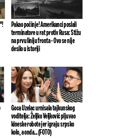
"!
Pakao počinje! Amerikanci poslali
terminatore u rat protiv Rusa: Stižu
na prvu liniju fronta - Ovo se nije
desilo u istoriji
e
Goca Uzelac urnisala tajkunskog
voditelja: Željko Veljković pljuvao
kineske robote jer igraju srpsko
kolo, a onda... (FOTO)