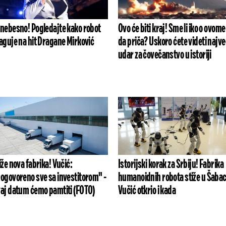
nebesno! Pogledajte kako robot
Ovo će biti kraj! Sme li iko o ovome
aguje na hit Dragane Mirković
da priča? Uskoro ćete videti najve
udar za čovečanstvo u istoriji
iže nova fabrika! Vučić:
Istorijski korak za Srbiju! Fabrika
ogovoreno sve sa investitorom" -
humanoidnih robota stiže u Šabac
aj datum ćemo pamtiti (FOTO)
Vučić otkrio i kada