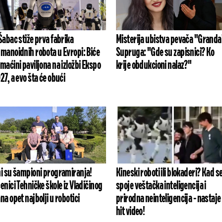
Šabac stiže prva fabrika
Misterija ubistva pevača "Granda
manoidnih robota u Evropi: Biće
Supruga: "Gde su zapisnici? ​Ko
maćini paviljona na izložbi Ekspo
krije obdukcioni nalaz?"
27, a evo šta će obući
i su šampioni programiranja!
Kineski roboti ili blokaderi? Kad s
enici Tehničke škole iz Vladičinog
spoje veštačka inteligencija i
na opet najbolji u robotici
prirodna neinteligencija - nastaje
hit video!