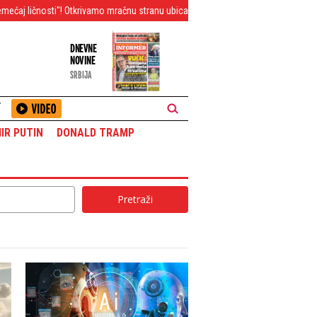
ivamo mračnu stranu ubica iz koristoljublja: Žrtve doživljavaju kao plen, a onda..
DNEVNE
NOVINE
SRBIJA
T
IR PUTIN
DONALD TRAMP
Pretraži