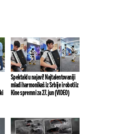
Spektakl u najavi! Najtalentovaniji
mladi harmonikaš iz Srbije i roboti iz
ki
Kine spremni za 27. jun (VIDEO)