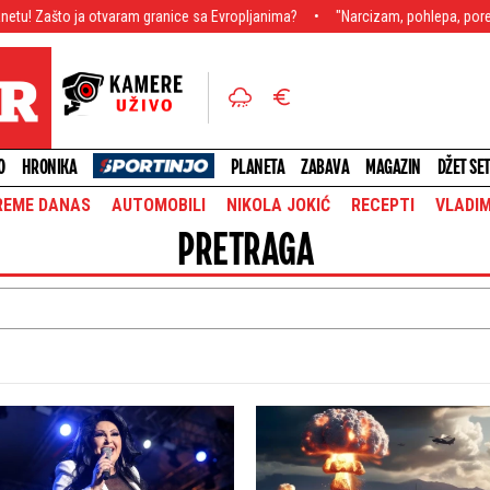
ram granice sa Evropljanima?
"Narcizam, pohlepa, poremećaj ličnosti"! Otkr
O
HRONIKA
PLANETA
ZABAVA
MAGAZIN
DŽET SE
REME DANAS
AUTOMOBILI
NIKOLA JOKIĆ
RECEPTI
VLADIM
PRETRAGA