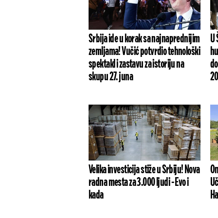
Srbija ide u korak sa najnaprednijim
U 
zemljama! Vučić potvrdio tehnološki
hu
spektakl i zastavu za istoriju na
do
skupu 27. juna
20
Velika investicija stiže u Srbiju! Nova
On
radna mesta za 3.000 ljudi - Evo i
Uč
kada
Ha