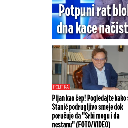
Potpuni rat bl
dna kace načis
zbog lažnog ist
POLITIKA
Pijan kao čep! Pogledajte kako 
Stanić podrugljivo smeje dok
poručuje da "Srbi mogu i da
nestanu" (FOTO/VIDEO)