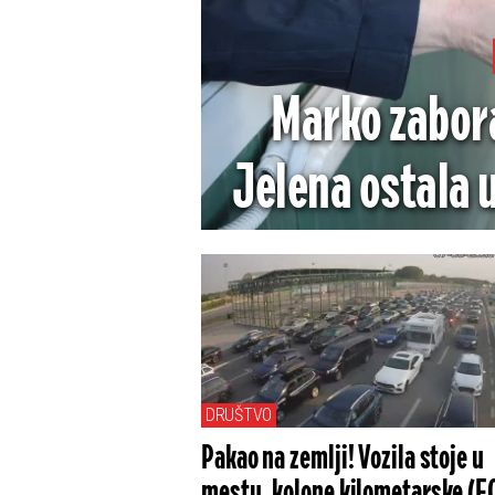
Marko zabora
Jelena ostala u
DRUŠTVO
Pakao na zemlji! Vozila stoje u
mestu, kolone kilometarske (F