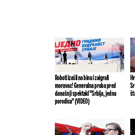
Roboti izašli na binu i zaigrali
Hr
moravac! Generalna proba pred
Sr
današnji spektakl "Srbija, jedna
št
porodica" (VIDEO)