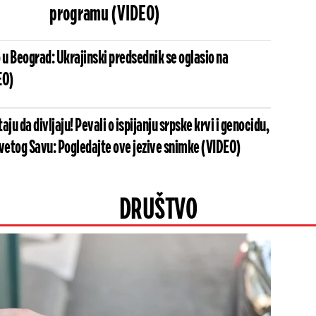
programu (VIDEO)
 u Beograd: Ukrajinski predsednik se oglasio na
EO)
aju da divljaju! Pevali o ispijanju srpske krvi i genocidu,
 Svetog Savu: Pogledajte ove jezive snimke (VIDEO)
DRUŠTVO