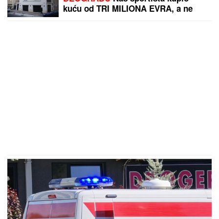
kuću od TRI MILIONA EVRA, a ne
živi u Srbiji: Ima privatan bazen i
fitnes salu