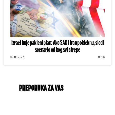
Izrael kuje pakleni plan: Ako SAD i Iran pokleknu, sledi
scenario od kog svi strepe
09.08.2026
08:26
PREPORUKA ZA VAS