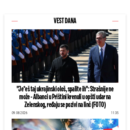
VEST DANA
"Je*eš taj ukrajinski ološ, spalite ih": Strašnije ne
može - Albanci u Prištini krenuli u opšti udar na
Zelenskog, ređaju se pozivi na linč (FOTO)
09.08.2026
11:35