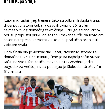
finalu Kupa Srbije.
Izabranici tadašnjeg trenera tako su odbranili duplu krunu,
drugi put u istoriji kluba, a osvojili ukupno 26. trofej
najmasovnijeg domaćeg takmičenja. S druge strane, crno-
beli su propustili priliku da sezonu makar završe sa trofejem
nakon neuspeha u prvenstvu, koje su praktično prepustili
večitom rivalu.
Junak finala bio je Aleksandar Katai, dvostruki strelac za
domaćina u 26. i 73. minutu, čime je na najbolji način stavio
tačku na svoju fantastičnu sezonu, ali i Zvezdinu. Jedini
pogodak za večitog rivala postigao je Slobodan Urošević u
61. minutu.