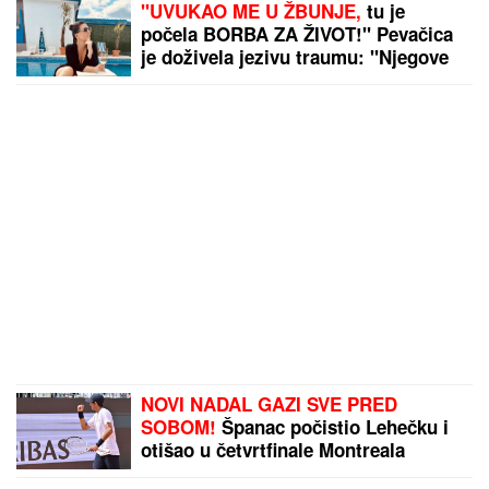
"UVUKAO ME U ŽBUNJE,
tu je
počela BORBA ZA ŽIVOT!" Pevačica
je doživela jezivu traumu: "Njegove
ruke su od dole došle ka mom vratu"
NOVI NADAL GAZI SVE PRED
SOBOM!
Španac počistio Lehečku i
otišao u četvrtfinale Montreala