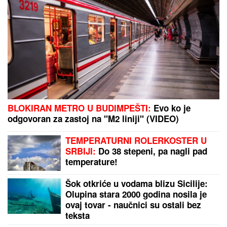
BLOKIRAN METRO U BUDIMPEŠTI:
Evo ko je
odgovoran za zastoj na "M2 liniji" (VIDEO)
TEMPERATURNI ROLERKOSTER U
SRBIJI:
Do 38 stepeni, pa nagli pad
temperature!
Šok otkriće u vodama blizu Sicilije:
Olupina stara 2000 godina nosila je
ovaj tovar - naučnici su ostali bez
teksta