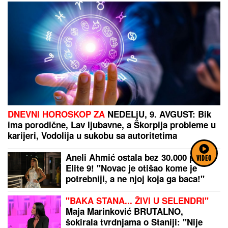
DNEVNI HOROSKOP ZA
NEDELjU, 9. AVGUST: Bik
ima porodične, Lav ljubavne, a Škorpija probleme u
karijeri, Vodolija u sukobu sa autoritetima
Aneli Ahmić ostala bez 30.000 posle
VIDEO
Elite 9! "Novac je otišao kome je
potrebniji, a ne njoj koja ga baca!"
"BAKA STANA... ŽIVI U SELENDRI"
Maja Marinković BRUTALNO,
šokirala tvrdnjama o Staniji: "Nije