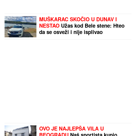
MUŠKARAC SKOČIO U DUNAV I
NESTAO
Užas kod Bele stene: Hteo
da se osveži i nije isplivao
OVO JE NAJLEPŠA VILA U
BEOGRADU
Naš sportista kupio