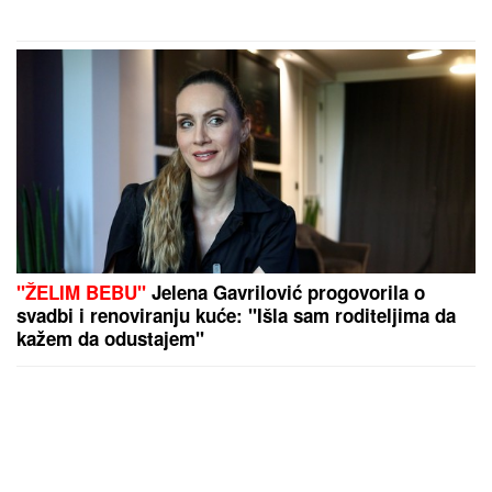
"ŽELIM BEBU"
Jelena Gavrilović progovorila o
svadbi i renoviranju kuće: "Išla sam roditeljima da
kažem da odustajem"