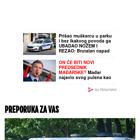
Prišao muškarcu u parku
i bez ikakvog povoda ga
UBADAO NOŽEM I
REZAO: Brutalan napad
usred dana, policija
uhapsila mladića (25)
ON ĆE BITI NOVI
PREDSEDNIK
MAĐARSKE?
Mađar
najavio svog pulena kao
kandidata
by Aklamator
PREPORUKA ZA VAS