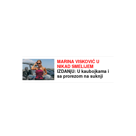
MARINA VISKOVIĆ U
NIKAD SMELIJEM
IZDANjU: U kaubojkama i
sa prorezom na suknji
pokazala izvajane noge,
ali i nešto što nije htela
(FOTO)