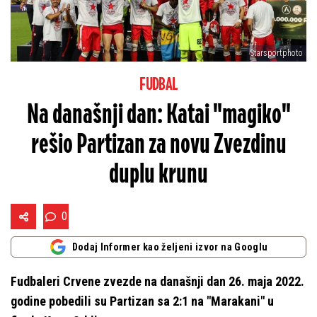
Starsportphoto
FUDBAL
Na današnji dan: Katai "magiko"
rešio Partizan za novu Zvezdinu
duplu krunu
0
Dodaj Informer kao željeni izvor na Googlu
Fudbaleri Crvene zvezde na današnji dan 26. maja 2022.
godine pobedili su Partizan sa 2:1 na "Marakani" u