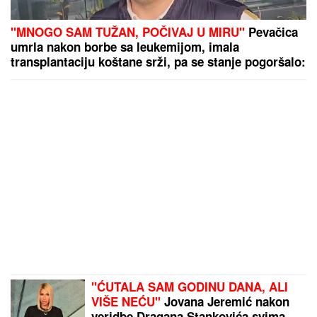
"MNOGO SAM TUŽAN, POČIVAJ U MIRU"
Pevačica
umrla nakon borbe sa leukemijom, imala
transplantaciju koštane srži, pa se stanje pogoršalo:
Emir Habibović se oprostio
"ĆUTALA SAM GODINU DANA, ALI
VIŠE NEĆU"
Jovana Jeremić nakon
veridbe Dragana Stankovića svima