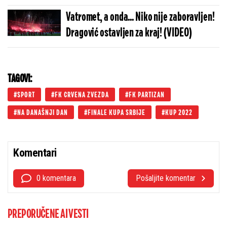
Vatromet, a onda... Niko nije zaboravljen!
Dragović ostavljen za kraj! (VIDEO)
TAGOVI:
SPORT
FK CRVENA ZVEZDA
FK PARTIZAN
NA DANAŠNJI DAN
FINALE KUPA SRBIJE
KUP 2022
Komentari
0 komentara
Pošaljite komentar
PREPORUČENE AI VESTI