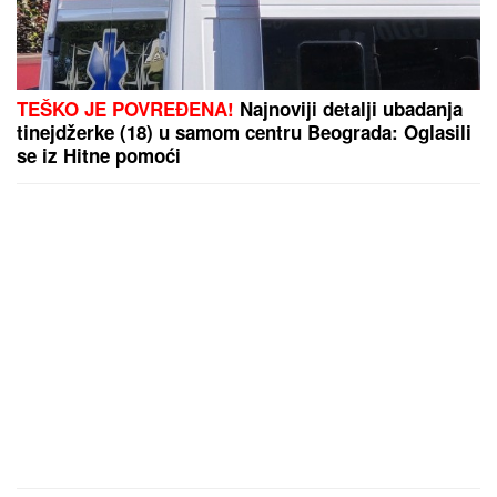
TEŠKO JE POVREĐENA!
Najnoviji detalji ubadanja
tinejdžerke (18) u samom centru Beograda: Oglasili
se iz Hitne pomoći