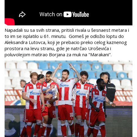
Napadali su sa svih strana, pritisli rivala u šesnaest metara i
to im se isplatilo u 61. minutu. Gomeš je odložio loptu do
Aleksandra Lutovca, koji je prebacio preko celog kaznenog
prostora na levu stranu, gde je natrčao Uroševića i
poluvolejom matirao Borjana za muk na "Marakani".