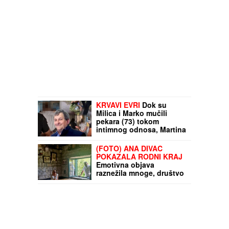
KRVAVI EVRI
Dok su
Milica i Marko mučili
pekara (73) tokom
intimnog odnosa, Martina
(30) je u "puntu" radila
JEDNU stvar! (FOTO,
(FOTO) ANA DIVAC
VIDEO)
POKAZALA RODNI KRAJ
Emotivna objava
raznežila mnoge, društvo
joj pravi Vlade - Nestvarni
prizori ostavljaju bez
daha: "Povratak
korenima"