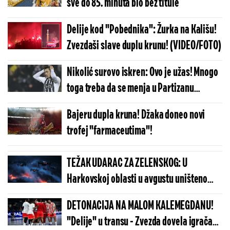
sve do 85. minuta bio bez titule
Delije kod "Pobednika": Žurka na Kališu!
Zvezdaši slave duplu krunu! (VIDEO/FOTO)
Nikolić surovo iskren: Ovo je užas! Mnogo
toga treba da se menja u Partizanu
(VIDEO)
Bajeru dupla kruna! Džaka doneo novi
trofej "farmaceutima"!
TEŽAK UDARAC ZA ZELENSKOG: U
Harkovskoj oblasti u avgustu uništeno
više od 100 „baba jaga“
DETONACIJA NA MALOM KALEMEGDANU!
"Delije" u transu - Zvezda dovela igrača