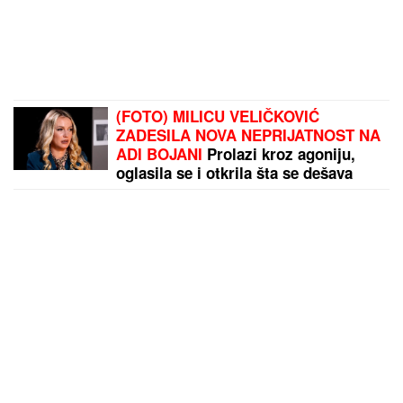
(FOTO) MILICU VELIČKOVIĆ
ZADESILA NOVA NEPRIJATNOST NA
ADI BOJANI
Prolazi kroz agoniju,
oglasila se i otkrila šta se dešava
nakon haosa sa Terzom