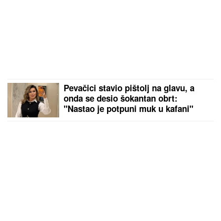
Pevačici stavio pištolj na glavu, a
onda se desio šokantan obrt:
"Nastao je potpuni muk u kafani"