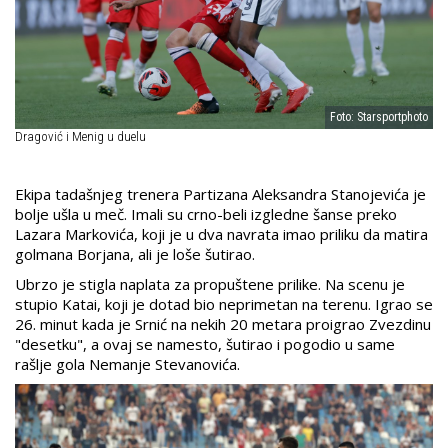
Foto: Starsportphoto
Dragović i Menig u duelu
Ekipa tadašnjeg trenera Partizana Aleksandra Stanojevića je
bolje ušla u meč. Imali su crno-beli izgledne šanse preko
Lazara Markovića, koji je u dva navrata imao priliku da matira
golmana Borjana, ali je loše šutirao.
Ubrzo je stigla naplata za propuštene prilike. Na scenu je
stupio Katai, koji je
dotad bio neprimetan na terenu. Igrao se
26. minut kada je Srnić na nekih 20 metara proigrao Zvezdinu
"desetku", a ovaj se namesto, šutirao i pogodio u same
rašlje gola Nemanje Stevanovića.