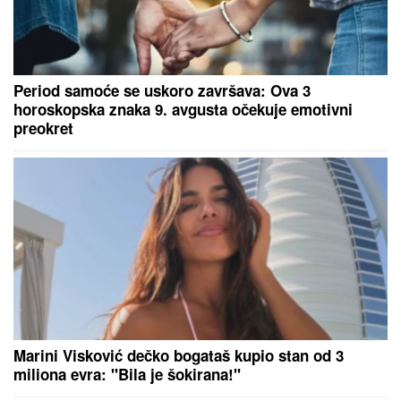
Period samoće se uskoro završava: Ova 3
horoskopska znaka 9. avgusta očekuje emotivni
preokret
Marini Visković dečko bogataš kupio stan od 3
miliona evra: "Bila je šokirana!"