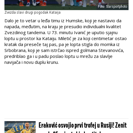
Foto: Starsportphoto
Zvezda slavi drugi pogodak Kataija
Dalo je to vetar u leđa timu iz Humske, koji je nastavio da
napada, međutim, na kraju je presudio individualni kvalitet
Zvezdinog tandema. U 73. minutu Ivanić je uputio sjajnu
loptu u prostor ka Kataiju. Miletić je za koji centimetar ostao
kratak da preseče taj pas, pa je lopta stigla do momka iz
Srbobrana, koji je sam istrčao ispred golmana Stevanovića,
predriblao ga i u padu poslao loptu u mrežu za slavlje
navijača i novu duplu krunu.
Eraković osvojio prvi trofej u Rusiji! Zenit