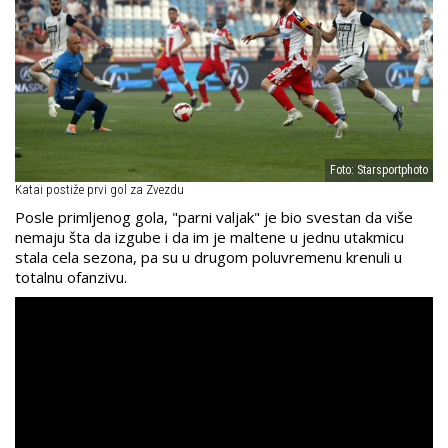
Foto: Starsportphoto
Katai postiže prvi gol za Zvezdu
Posle primljenog gola, "parni valjak" je bio svestan da više
nemaju šta da izgube i da im je
maltene u jednu utakmicu
stala cela sezona, pa su u drugom poluvremenu krenuli u
totalnu ofanzivu.