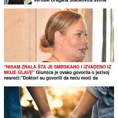
ZAPUŠILA USTA: "Došlo je vreme!
Niko me neće iskoristiti"
"NISAM ZNALA ŠTA JE SMRSKANO I IZVAĐENO IZ
MOJE GLAVE"
Glumica je ovako govorila o jezivoj
nesreći:"Doktori su govorili da neću moći da
govorim"