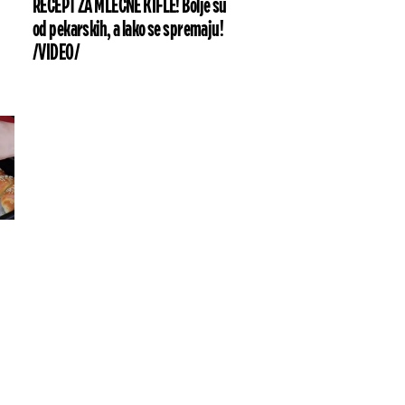
RECEPT ZA MLEČNE KIFLE! Bolje su
od pekarskih, a lako se spremaju!
/VIDEO/