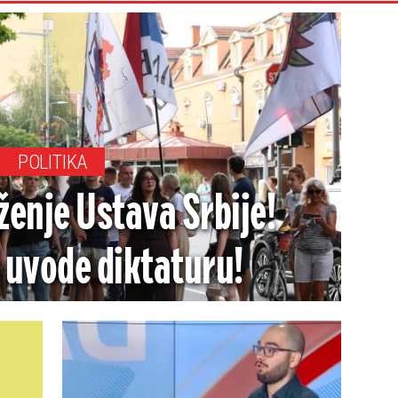
POLITIKA
ženje Ustava Srbije!
 uvode diktaturu!