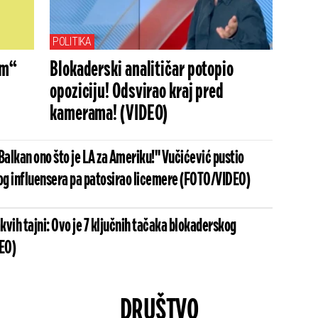
POLITIKA
om“
Blokaderski analitičar potopio
opoziciju! Odsvirao kraj pred
kamerama! (VIDEO)
Balkan ono što je LA za Ameriku!" Vučićević pustio
g influensera pa patosirao licemere (FOTO/VIDEO)
vih tajni: Ovo je 7 ključnih tačaka blokaderskog
EO)
DRUŠTVO