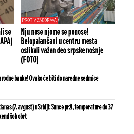
PROTIV ZABORAVA
li se
Nju nose njome se ponose!
(MAPA)
Belopalančani u centru mesta
oslikali važan deo srpske nošnje
(FOTO)
arodne banke! Ovako će biti do naredne sedmice
nas (7. avgust) u Srbiji: Sunce prži, temperature do 37
ikend šok obrt