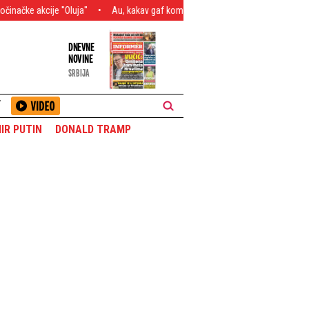
luja''
Au, kakav gaf komentatora: "Grobari" ne mogu da poveruju šta je i
DNEVNE
NOVINE
SRBIJA
T
IR PUTIN
DONALD TRAMP