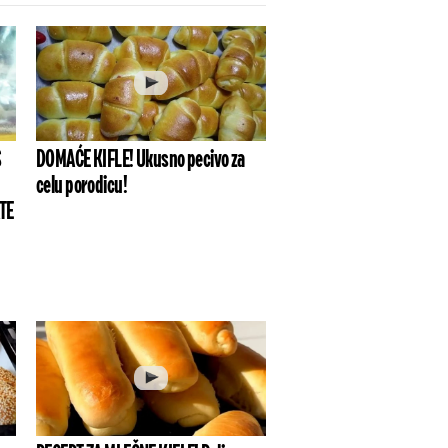
S
DOMAĆE KIFLE! Ukusno pecivo za
celu porodicu!
ATE