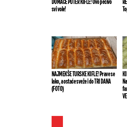
DOMAĆE PUTER KIFLE! Ovo pecivo
RE
svi vole!
To
NAJMEKŠE TURSKE KIFLE! Prave se
KI
lako, a ostaće sveže i do TRI DANA
Na
(FOTO)
fa
VE