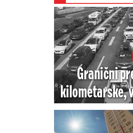
Granični pre
kilometarske, v
najnovi