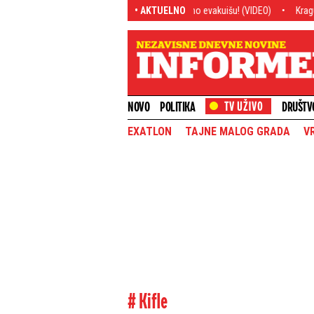
sobom, gori šuma, meštani se hitno evakuišu! (VIDEO)
• AKTUELNO
Kragujevački blokaderi
NOVO
POLITIKA
DRUŠTV
EXATLON
TAJNE MALOG GRADA
V
# Kifle