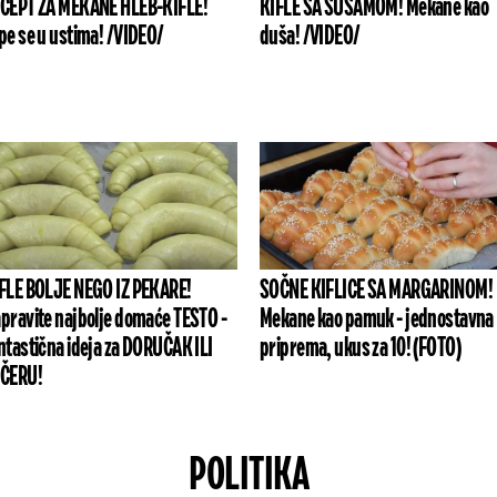
CEPT ZA MEKANE HLEB-KIFLE!
KIFLE SA SUSAMOM! Mekane kao
pe se u ustima! /VIDEO/
duša! /VIDEO/
FLE BOLJE NEGO IZ PEKARE!
SOČNE KIFLICE SA MARGARINOM!
pravite najbolje domaće TESTO -
Mekane kao pamuk - jednostavna
ntastična ideja za DORUČAK ILI
priprema, ukus za 10! (FOTO)
ČERU!
POLITIKA