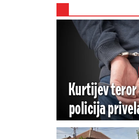
Kurtijev teror
policija privel