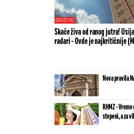
DRUŠTVO
Skače živa od ranog jutra! Usija
radari - Ovde je najkritičnije 
Nova pravila N
RHMZ - Vreme da
stepeni, a za v