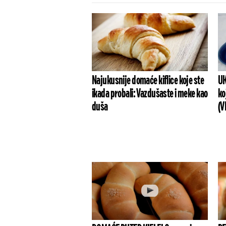
Najukusnije domaće kiflice koje ste
UK
ikada probali: Vazdušaste i meke kao
ko
duša
(V