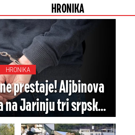
HRONIKA
HRONIKA
 ne prestaje! Aljbinova
a na Jarinju tri srpska
policajca