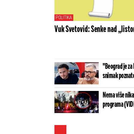
POLITIKA
Vuk Svetovid: Senke nad „list
"Beograd je za 
snimak poznato
Nema više nikak
programa (VID