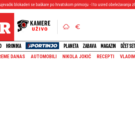
 se baškare po hrvatskom primorju - I to usred obeležavanja zločinačke akcije ''O
O
HRONIKA
PLANETA
ZABAVA
MAGAZIN
DŽET SE
REME DANAS
AUTOMOBILI
NIKOLA JOKIĆ
RECEPTI
VLADIM