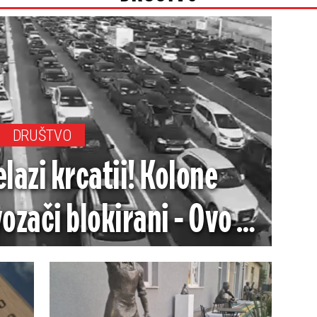
DRUŠTVO
lazi krcatii! Kolone
ozači blokirani - Ovo je
je stanje (FOTO)