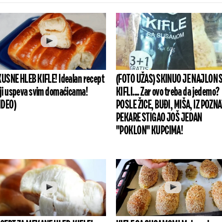
USNE HLEB KIFLE! Idealan recept
(FOTO UŽAS) SKINUO JE NAJLON 
ji uspeva svim domaćicama!
KIFLI.... Zar ovo treba da jedemo?
IDEO)
POSLE ŽICE, BUĐI, MIŠA, IZ POZN
PEKARE STIGAO JOŠ JEDAN
"POKLON" KUPCIMA!