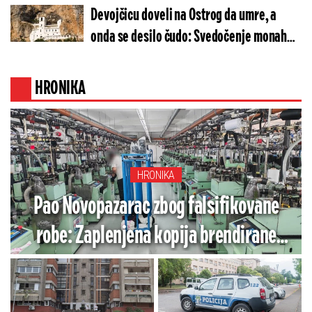
ovo moguće? (FOTO)
Devojčicu doveli na Ostrog da umre, a
onda se desilo čudo: Svedočenje monaha o
isceljenju devojčice
HRONIKA
HRONIKA
Pao Novopazarac zbog falsifikovane
robe: Zaplenjena kopija brendirane
robe vredna više od 13,6 miliona dinara