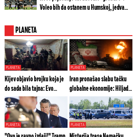
Voleo bih da ostanem u Humskoj, jedva
čekam derbi!
PLANETA
PLANETA
PLANETA
Kijev objavio brojku koja je
Iran pronašao slabu tačku
do sada bila tajna: Evo
globalne ekonomije: Hiljade
koliko stranih plaćenika
milijardi biće spržene,
trenutno ratuje protiv
Teheran sada sve drži u šaci
Putina!
PLANETA
PLANETA
"Ovo je ravno izdaji!" Tramp
Misterija trese Nemačku,