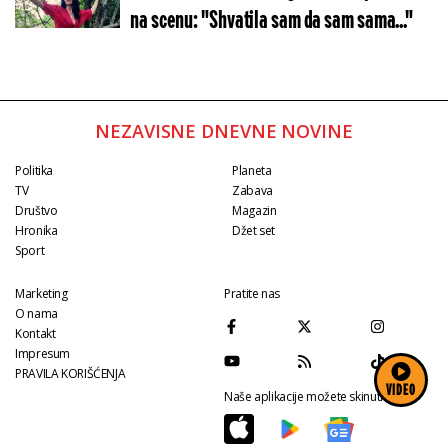
na scenu: "Shvatila sam da sam sama..."
NEZAVISNE DNEVNE NOVINE
Politika
Planeta
TV
Zabava
Društvo
Magazin
Hronika
Džet set
Sport
Marketing
Pratite nas
O nama
Kontakt
Impresum
PRAVILA KORIŠĆENJA
VIDEO
Naše aplikacije možete skinuti na: