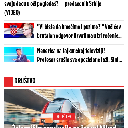
svoju decu u oči pogledaš?
predsednik Srbije
(VIDEO)
"Vi biste da kmečimo i puzimo?!" Vučićev
brutalan odgovor Hrvatima u tri rečenice:
Zaboravite te dane... (FOTO)
Neverica na tajkunskoj televiziji!
Profesor srušio sve opozicione laži: Siniša
Mali je u pravu, novca u budžetu ima...
(VIDEO)
DRUŠTVO
DRUŠTVO