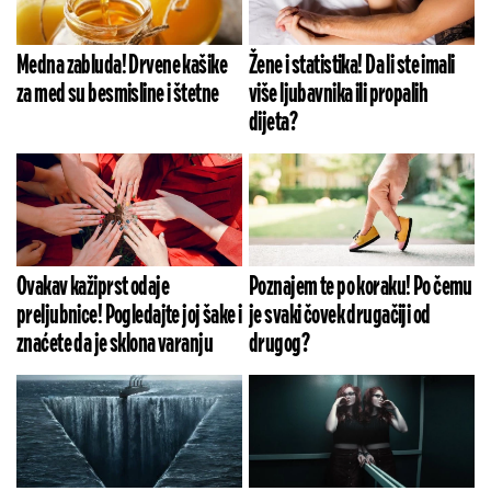
Medna zabluda! Drvene kašike
Žene i statistika! Da li ste imali
za med su besmisline i štetne
više ljubavnika ili propalih
dijeta?
Ovakav kažiprst odaje
Poznajem te po koraku! Po čemu
preljubnice! Pogledajte joj šake i
je svaki čovek drugačiji od
znaćete da je sklona varanju
drugog?