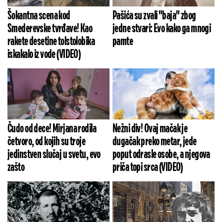
Šokantna scena kod
Pašića su zvali "baja" zbog
Smederevske tvrđave! Kao
jedne stvari: Evo kako ga mnogi
rakete desetine tolstolobika
pamte
iskakalo iz vode (VIDEO)
Čudo od dece! Mirjana rodila
Nežni div! Ovaj mačak je
četvoro, od kojih su troje
dugačak preko metar, jede
jedinstven slučaj u svetu, evo
poput odrasle osobe, a njegova
zašto
priča topi srca (VIDEO)