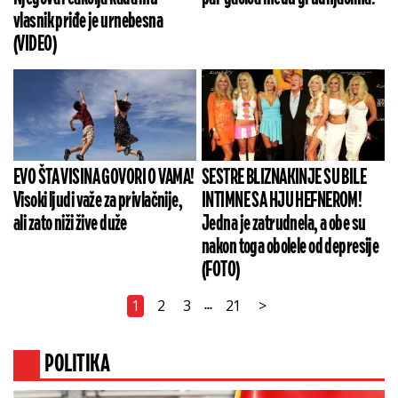
vlasnik priđe je urnebesna
(VIDEO)
EVO ŠTA VISINA GOVORI O VAMA!
SESTRE BLIZNAKINJE SU BILE
Visoki ljudi važe za privlačnije,
INTIMNE SA HJU HEFNEROM!
ali zato niži žive duže
Jedna je zatrudnela, a obe su
nakon toga obolele od depresije
(FOTO)
1
2
3
21
>
...
POLITIKA