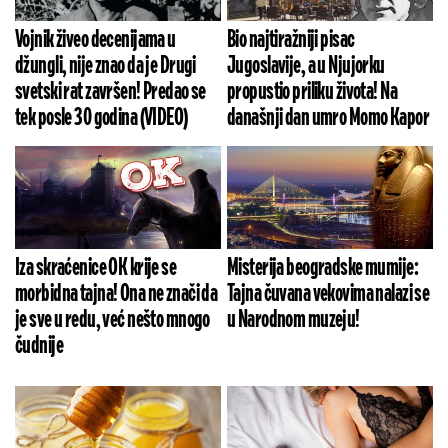
Vojnik živeo decenijama u
Bio najtiražniji pisac
džungli, nije znao da je Drugi
Jugoslavije, a u Njujorku
svetski rat završen! Predao se
propustio priliku života! Na
tek posle 30 godina (VIDEO)
današnji dan umro Momo Kapor
Iza skraćenice OK krije se
Misterija beogradske mumije:
morbidna tajna! Ona ne znači da
Tajna čuvana vekovima nalazi se
je sve u redu, već nešto mnogo
u Narodnom muzeju!
čudnije