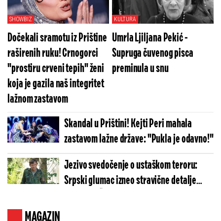
SHOWBIZ
KULTURA
Dočekali sramotu iz Prištine
Umrla Ljiljana Pekić -
raširenih ruku! Crnogorci
Supruga čuvenog pisca
"prostiru crveni tepih" ženi
preminula u snu
koja je gazila naš integritet
lažnom zastavom
Skandal u Prištini! Kejti Peri mahala
zastavom lažne države: "Pukla je odavno!"
Jezivo svedočenje o ustaškom teroru:
Srpski glumac izneo stravične detalje
golgote – Četiri godine pakla i kolona
smrti!
MAGAZIN