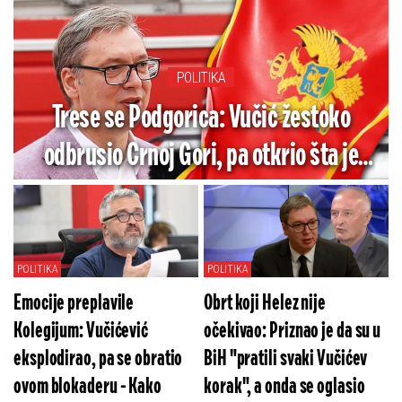
POLITIKA
Trese se Podgorica: Vučić žestoko
odbrusio Crnoj Gori, pa otkrio šta je
jedino godinama tražio od te zemlje
POLITIKA
POLITIKA
Emocije preplavile
Obrt koji Helez nije
Kolegijum: Vučićević
očekivao: Priznao je da su u
eksplodirao, pa se obratio
BiH "pratili svaki Vučićev
ovom blokaderu - Kako
korak", a onda se oglasio