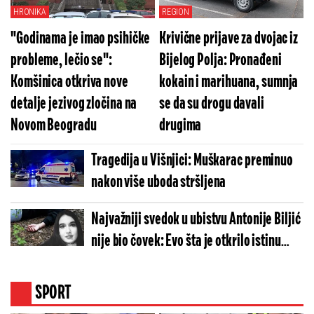
HRONIKA
REGION
"Godinama je imao psihičke
Krivične prijave za dvojac iz
probleme, lečio se":
Bijelog Polja: Pronađeni
Komšinica otkriva nove
kokain i marihuana, sumnja
detalje jezivog zločina na
se da su drogu davali
Novom Beogradu
drugima
Tragedija u Višnjici: Muškarac preminuo
nakon više uboda stršljena
Najvažniji svedok u ubistvu Antonije Biljić
nije bio čovek: Evo šta je otkrilo istinu
(FOTO)
SPORT