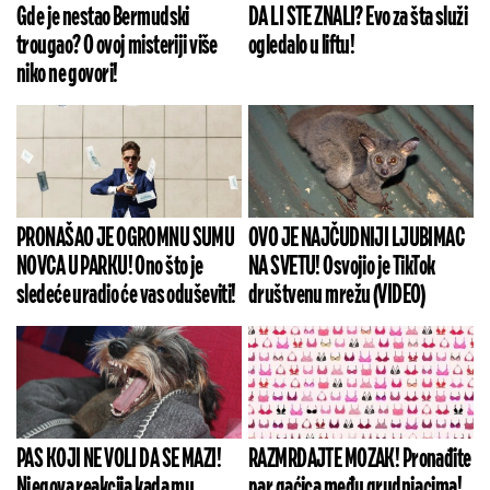
Gde je nestao Bermudski
DA LI STE ZNALI? Evo za šta služi
trougao? O ovoj misteriji više
ogledalo u liftu!
niko ne govori!
PRONAŠAO JE OGROMNU SUMU
OVO JE NAJČUDNIJI LJUBIMAC
NOVCA U PARKU! Ono što je
NA SVETU! Osvojio je TikTok
sledeće uradio će vas oduševiti!
društvenu mrežu (VIDEO)
PAS KOJI NE VOLI DA SE MAZI!
RAZMRDAJTE MOZAK! Pronađite
Njegova reakcija kada mu
par gaćica među grudnjacima!