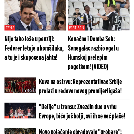
TENIS
PARTIZAN
Nije tako loše u penziji:
Konačno i Demba Sek:
Federer letuje u komšiluku,
Senegalac razbio egal u
a tu je i skupocena jahta!
Humskoj prelepim
pogotkom! (VIDEO)
Kuva na ostrvu: Reprezentativac Srbije
prelazi u redove novog premijerligaša!
"Delije" u transu: Zvezdin duo u vrhu
Evrope, biće još bolji, svi ih se već plaše!
Novo pojačanje obradovalo "grobare":