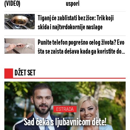
(VIDEO)
uspori
Tiganj će zablistati bez žice: Trik koji
skida i najtvrdokornije naslage
Punite telefon pogrešno celog života? Evo
šta se zaista dešava kada ga koristite dok
je na punjaču
DŽET SET
ESTRADA
Sad čeka s ljubavnicom dete!