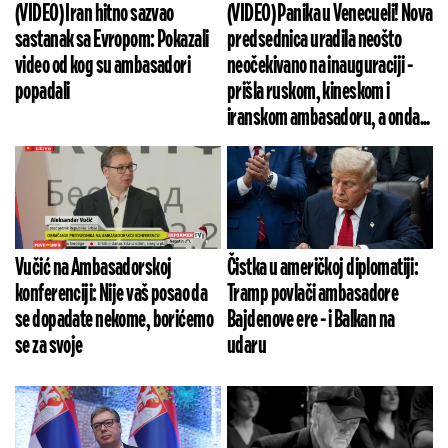
(VIDEO) Iran hitno sazvao
(VIDEO) Panika u Venecueli! Nova
sastanak sa Evropom: Pokazali
predsednica uradila neošto
video od kog su ambasadori
neočekivano na inauguraciji -
popadali
prišla ruskom, kineskom i
iranskom ambasadoru, a onda...
Vučić na Ambasadorskoj
Čistka u američkoj diplomatiji:
konferenciji: Nije vaš posao da
Tramp povlači ambasadore
se dopadate nekome, borićemo
Bajdenove ere - i Balkan na
se za svoje
udaru