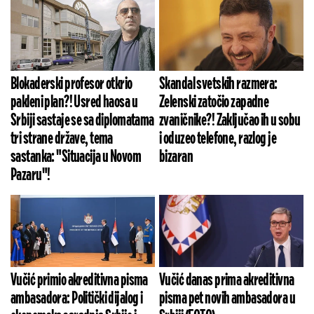
Blokaderski profesor otkrio
Skandal svetskih razmera:
pakleni plan?! Usred haosa u
Zelenski zatočio zapadne
Srbiji sastaje se sa diplomatama
zvaničnike?! Zaključao ih u sobu
tri strane države, tema
i oduzeo telefone, razlog je
sastanka: "Situacija u Novom
bizaran
Pazaru"!
Vučić primio akreditivna pisma
Vučić danas prima akreditivna
ambasadora: Politički dijalog i
pisma pet novih ambasadora u