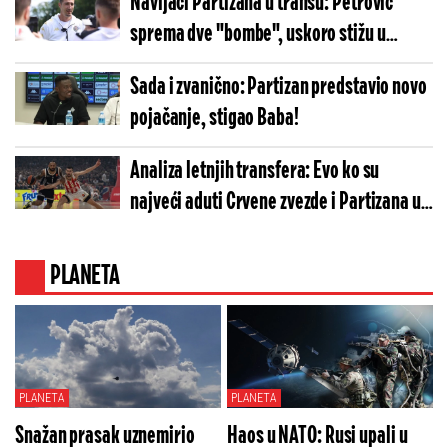
Navijači Partizana u transu: Petrović
sprema dve "bombe", uskoro stižu u
Humksu!
Sada i zvanično: Partizan predstavio novo
pojačanje, stigao Baba!
Analiza letnjih transfera: Evo ko su
najveći aduti Crvene zvezde i Partizana u
novoj sezoni
PLANETA
PLANETA
PLANETA
Snažan prasak uznemirio
Haos u NATO: Rusi upali u