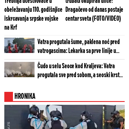
Trebinja učestvovaće u
trubači okupirali ulice!
obeležavanju 110. godišnjice
Dragačevo od danas postaje
iskrcavanja srpske vojske
centar sveta (FOTO/VIDEO)
na Krf
Vatra progutala šume, paklena noć pred
vatrogascima: Lekarka sa prve linije u
Ušću poslala potresnu poruku!
Čudo u selu Seoce kod Kraljeva: Vatra
progutala sve pred sobom, a seoski krst
ostao potpuno netaknut (VIDEO)
HRONIKA