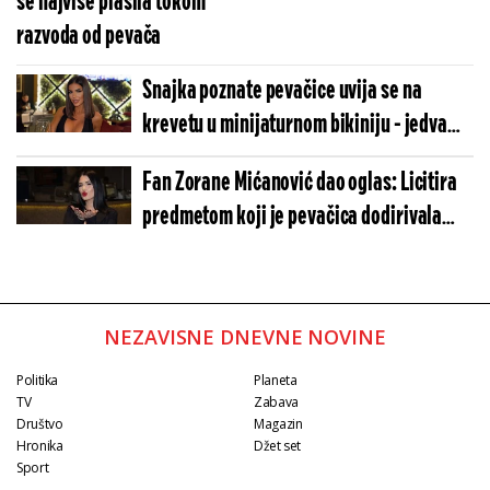
se najviše plašila tokom
razvoda od pevača
Snajka poznate pevačice uvija se na
krevetu u minijaturnom bikiniju - jedva
zadržala cice da ne ispadnu!
Fan Zorane Mićanović dao oglas: Licitira
predmetom koji je pevačica dodirivala
usnama!
NEZAVISNE DNEVNE NOVINE
Politika
Planeta
TV
Zabava
Društvo
Magazin
Hronika
Džet set
Sport