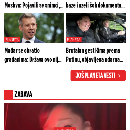
Moskvu: Pojavili se snimci,
baze i uzeli šok dokumenta!
sve se treslo - šta se ovo
Ko je ovo poslao
dogodilo?
koordinate?!
PLANETA
PLANETA
Mađar se obratio
Brutalan gest Kima prema
građanima: Država ovo nije
Putinu, objavljena udarna
doživela - bezbednost
vest - Evo šta hitno šalje u
JOŠ PLANETA VESTI
zemlje je u pitanju
Rusiju (VIDEO)
ZABAVA