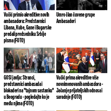
Vučić primio akreditive novih
Umro član čuvene grupe
ambasadora: Predstavnici
Ambasadori
Libana, Kube, Gane i Bugarske
predali predsedniku Srbije
pisma (FOTO)
GOSI javlja: Stranci,
Vučić prima akreditive više
predstavnici ambasada i
novoimenovanih ambasdora -
blokaderi na "tajnom sastanku"
Jačanje prijateljskih odnosa i
u Beogradu - pogledajte ko je
saradnje (FOTO)
među njima (FOTO)