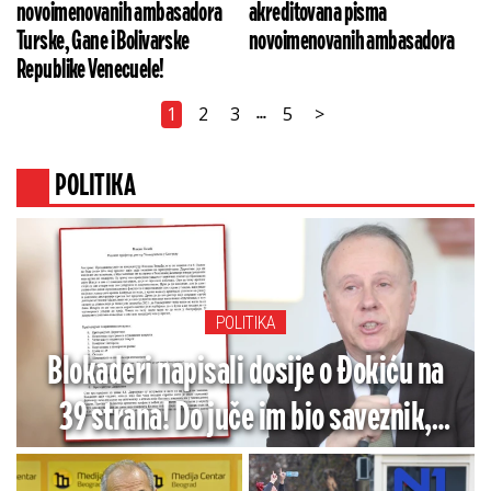
novoimenovanih ambasadora
akreditovana pisma
Turske, Gane i Bolivarske
novoimenovanih ambasadora
Republike Venecuele!
1
2
3
5
>
...
POLITIKA
POLITIKA
Blokaderi napisali dosije o Đokiću na
39 strana! Do juče im bio saveznik,
sada je ''visokorizičan'' - Ovo mu