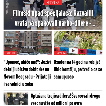
HRONIKA
Filmski upad specijalaca: Razvalili
vrata pa spakovali narko-dilere -
Zaplenjeno pola tone marihuane
(VIDEO/FOTO)
HRONIKA
HRONIKA
"Upomoć, ubiće me!": Jezivi
Osuđen na 14 godina robije!
detalji ubistva doktorke na
Ubio komšiju, pa tvrdio da se
Novom Beogradu - Prijatelji
sam upucao
i saradnici u šoku
Optužena trojica dilera! Švercovali drogu
vrednu više od milion i po evra