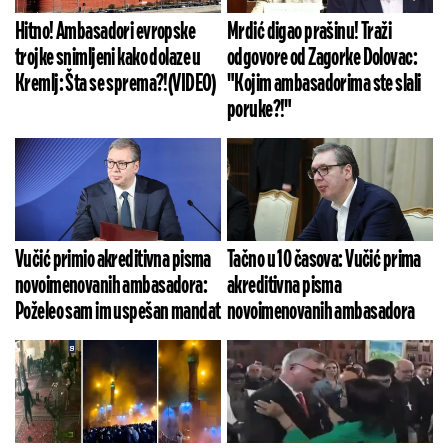
Hitno! Ambasadori evropske
Mrdić digao prašinu! Traži
trojke snimljeni kako dolaze u
odgovore od Zagorke Dolovac:
Kremlj: Šta se sprema?!(VIDEO)
"Kojim ambasadorima ste slali
poruke?!"
Vučić primio akreditivna pisma
Tačno u 10 časova: Vučić prima
novoimenovanih ambasadora:
akreditivna pisma
Poželeo sam im uspešan mandat
novoimenovanih ambasadora