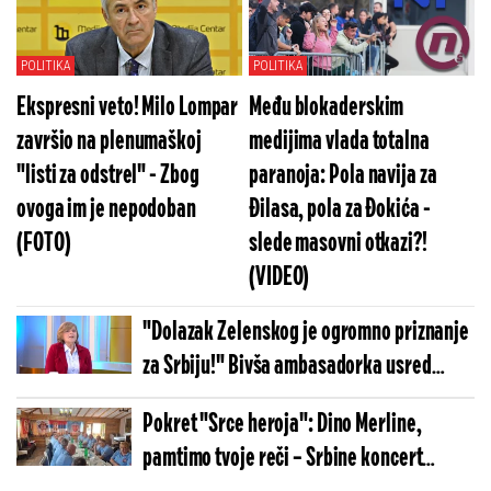
stavljaju na teret
POLITIKA
POLITIKA
Ekspresni veto! Milo Lompar
Među blokaderskim
završio na plenumaškoj
medijima vlada totalna
"listi za odstrel" - Zbog
paranoja: Pola navija za
ovoga im je nepodoban
Đilasa, pola za Đokića -
(FOTO)
slede masovni otkazi?!
(VIDEO)
"Dolazak Zelenskog je ogromno priznanje
za Srbiju!" Bivša ambasadorka usred
emisije sasekla opoziciju: Srbija je
Pokret "Srce heroja": Dino Merline,
napravila veliki diplomatski iskorak
pamtimo tvoje reči – Srbine koncert
(FOTO)