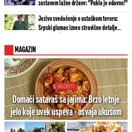
zastavom lažne države: "Pukla je odavno!"
Jezivo svedočenje o ustaškom teroru:
Srpski glumac izneo stravične detalje
golgote – Četiri godine pakla i kolona
smrti!
MAGAZIN
RECEPTI
Domaći sataraš sa jajima: Brzo letnje
jelo koje uvek uspeva - osvaja ukusom