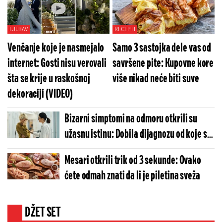
LJUBAV
RECEPTI
Venčanje koje je nasmejalo
Samo 3 sastojka dele vas od
internet: Gosti nisu verovali
savršene pite: Kupovne kore
šta se krije u raskošnoj
više nikad neće biti suve
dekoraciji (VIDEO)
Bizarni simptomi na odmoru otkrili su
užasnu istinu: Dobila dijagnozu od koje se
ledi krv
Mesari otkrili trik od 3 sekunde: Ovako
ćete odmah znati da li je piletina sveža
DŽET SET