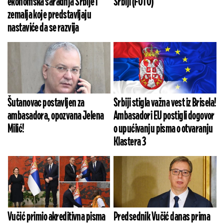
ekonomska saradnja Srbije i
Srbiji (FOTO)
zemalja koje predstavljaju
nastaviće da se razvija
Šutanovac postavljen za
Srbiji stigla važna vest iz Brisela!
ambasadora, opozvana Jelena
Ambasadori EU postigli dogovor
Milić!
o upućivanju pisma o otvaranju
Klastera 3
Vučić primio akreditivna pisma
Predsednik Vučić danas prima