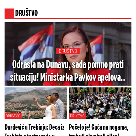
spreči!
DRUŠTVO
DRUŠTVO
Odrasla na Dunavu, sada pomno prati
situaciju! Ministarka Pavkov apelovala
na građane! Evo šta je rekla o
subvencijama za električna vozila
DRUŠTVO
DRUŠTVO
Đurđević u Trebinju: Deca iz
Počelo je! Guča na nogama,