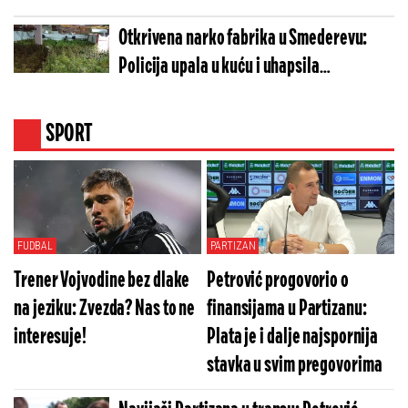
Otkrivena narko fabrika u Smederevu:
Policija upala u kuću i uhapsila
osumnjičene
SPORT
FUDBAL
PARTIZAN
Trener Vojvodine bez dlake
Petrović progovorio o
na jeziku: Zvezda? Nas to ne
finansijama u Partizanu:
interesuje!
Plata je i dalje najspornija
stavka u svim pregovorima