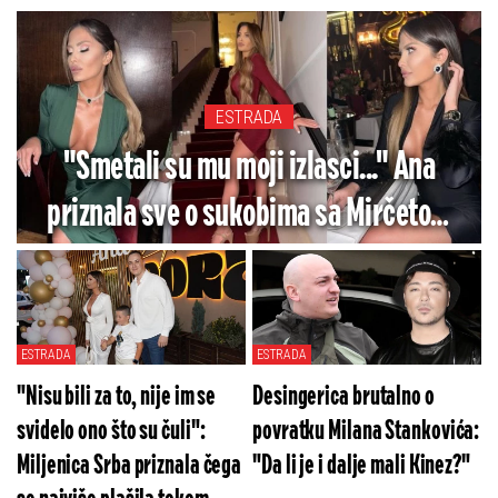
ESTRADA
"Smetali su mu moji izlasci..." Ana
priznala sve o sukobima sa Mirčetom
zbog noćnog života - Ovo je razlog
razvoda?
ESTRADA
ESTRADA
"Nisu bili za to, nije im se
Desingerica brutalno o
svidelo ono što su čuli":
povratku Milana Stankovića:
Miljenica Srba priznala čega
"Da li je i dalje mali Kinez?"