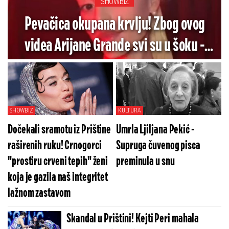
SHOWBIZ
Pevačica okupana krvlju! Zbog ovog
videa Arijane Grande svi su u šoku -
Pogledajte koliko je jezivo (VIDEO)
SHOWBIZ
KULTURA
Dočekali sramotu iz Prištine
Umrla Ljiljana Pekić -
raširenih ruku! Crnogorci
Supruga čuvenog pisca
"prostiru crveni tepih" ženi
preminula u snu
koja je gazila naš integritet
lažnom zastavom
Skandal u Prištini! Kejti Peri mahala