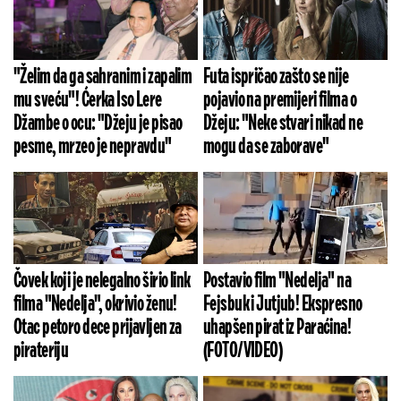
"Želim da ga sahranim i zapalim
Futa ispričao zašto se nije
mu sveću"! Ćerka Iso Lere
pojavio na premijeri filma o
Džambe o ocu: "Džeju je pisao
Džeju: "Neke stvari nikad ne
pesme, mrzeo je nepravdu"
mogu da se zaborave"
Čovek koji je nelegalno širio link
Postavio film "Nedelja" na
filma "Nedelja", okrivio ženu!
Fejsbuk i Jutjub! Ekspresno
Otac petoro dece prijavljen za
uhapšen pirat iz Paraćina!
pirateriju
(FOTO/VIDEO)