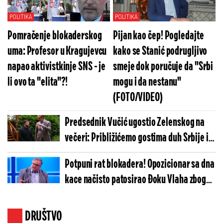
POLITIKA
POLITIKA
Pomračenje blokaderskog
Pijan kao čep! Pogledajte
uma: Profesor u Kragujevcu
kako se Stanić podrugljivo
napao aktivistkinje SNS - je
smeje dok poručuje da "Srbi
li ovo ta "elita"?!
mogu i da nestanu"
(FOTO/VIDEO)
Predsednik Vučić ugostio Zelenskog na
večeri: Približićemo gostima duh Srbije i
našu tradiciju (FOTO)
Potpuni rat blokadera! Opozicionar sa dna
kace načisto patosirao Đoku Vlaha zbog
lažnog istraživanja, tvrdi da radi za vlast
DRUŠTVO