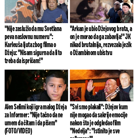
"Nije zaslužio da mu Svetlana
"Arkan je ubio Džejovog brata, a
peva naslovnu numeru":
on je morao da ga zabavlja!" JK
Karleuša ljuta zbog filma o
nikad brutalnija, rezvezala jezik
Džeju: "Nisam sigurna da li to
o Džambinom ubistvu
treba da ispričam!"
Alen Selimi koji igra malog Džeja
"Svi smo plakali": Džejov kum
za Informer: "Nije tačno da ne
nije mogao da sakrije emocije
umem da čitam i da pišem"
nakon što je odgledao film
(FOTO/VIDEO)
"Nedelja": "Istinito je sve