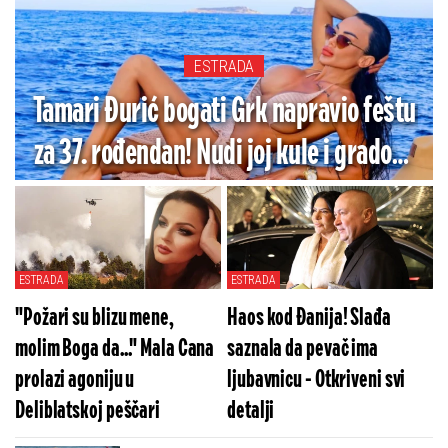
ESTRADA
Tamari Đurić bogati Grk napravio feštu
za 37. rođendan! Nudi joj kule i gradove
- Snimak iz bentlija napravio haos
(VIDEO)
ESTRADA
ESTRADA
"Požari su blizu mene,
Haos kod Đanija! Slađa
molim Boga da..." Mala Cana
saznala da pevač ima
prolazi agoniju u
ljubavnicu - Otkriveni svi
Deliblatskoj peščari
detalji