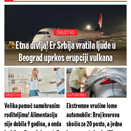
DRUŠTVO
Etna divlja! Er Srbija vratila ljude u
Beograd uprkos erupciji vulkana
DRUŠTVO
AUTOMOBILI
Velika pomoć samohranim
Ekstremne vrućine lome
roditeljima! Alimentaciju
automobile: Broj kvarova
nije dobila 9 godina, a onda
skočio za 20 posto, a jedna