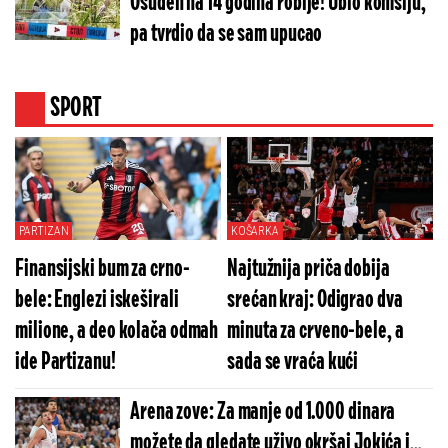
Osuđen na 14 godina robije! Ubio komšiju,
pa tvrdio da se sam upucao
SPORT
PARTIZAN
KOŠARKA
Finansijski bum za crno-
Najtužnija priča dobija
bele: Englezi iskeširali
srećan kraj: Odigrao dva
milione, a deo kolača odmah
minuta za crveno-bele, a
ide Partizanu!
sada se vraća kući
Arena zove: Za manje od 1.000 dinara
možete da gledate uživo okršaj Jokića i