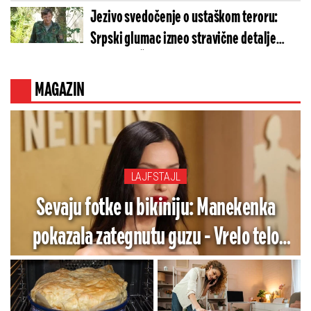
Jezivo svedočenje o ustaškom teroru:
Srpski glumac izneo stravične detalje
golgote – Četiri godine pakla i kolona
smrti!
MAGAZIN
LAJFSTAJL
Sevaju fotke u bikiniju: Manekenka
pokazala zategnutu guzu - Vrelo telo
poziva na greh (FOTO)