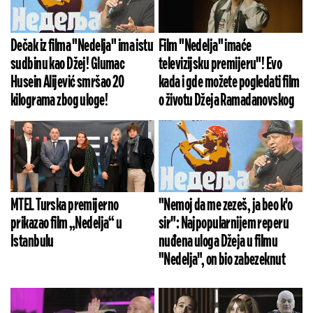
Dečak iz filma "Nedelja" ima istu
Film "Nedelja" imaće
sudbinu kao Džej! Glumac
televizijsku premijeru"! Evo
Husein Alijević smršao 20
kada i gde možete pogledati film
kilograma zbog uloge!
o životu Džeja Ramadanovskog
MTEL Turska premijerno
"Nemoj da me zezeš, ja beo k'o
prikazao film „Nedelja“ u
sir": Najpopularnijem reperu
Istanbulu
nuđena uloga Džeja u filmu
"Nedelja", on bio zabezeknut