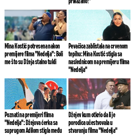
prikazano!"
Mina Kostić potresena nakon
Pevačica zablistala na crvenom
premijere filma "Nedelja": Boli
tepihu: Mina Kostić stigla sa
me što su Džeja stalno tukli
naslednicom na premijeru filma
"Nedelja"
Poznati na premijeri filma
Džejev kum otkrio da li je
"Nedelja": Džejova ćerka sa
porodica učestvovala u
suprugom Adilom stigla među
stvaranju filma "Nedelja"