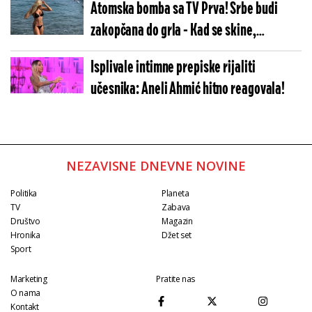
Atomska bomba sa TV Prva! Srbe budi
zakopčana do grla - Kad se skine,
oblinama tera u crveno
Isplivale intimne prepiske rijaliti
učesnika: Aneli Ahmić hitno reagovala!
NEZAVISNE DNEVNE NOVINE
Politika
Planeta
TV
Zabava
Društvo
Magazin
Hronika
Džet set
Sport
Marketing
Pratite nas
O nama
Kontakt