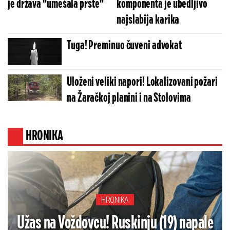
je država "umešala prste"
komponenta je ubedljivo
najslabija karika
Tuga! Preminuo čuveni advokat
Uloženi veliki napori! Lokalizovani požari
na Žaračkoj planini i na Stolovima
HRONIKA
HRONIKA
Užas na Voždovcu! Ruskinju (19) napale