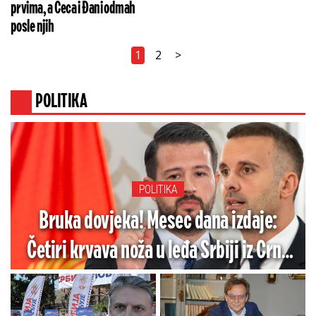
prvima, a Ceca i Đani odmah
posle njih
1
2
>
POLITIKA
POLITIKA
Bruka dovjeka! Mesec dana izdaje:
Četiri krvava noža u leđa Srbiji iz Crne
Gore