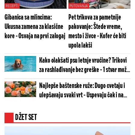
RECEPTI
PUTOVANJA
Gibanica sa mlincima:
Pet trikova za pametnije
Ukusna zamena za klasične
pakovanje: Štede vreme,
kore - Osvaja na prvi zalogaj
mesto i živce - Kofer će biti
upola lakši
Kako olakšati psu letnje vrućine? Trikovi
za rashlađivanje bez greške - 1 stvar može
da im naškodi
Najlepše baštenske ruže: Dugo cvetaju i
ulepšavaju svaki vrt - Uspevaju čak i na
terasi
DŽET SET