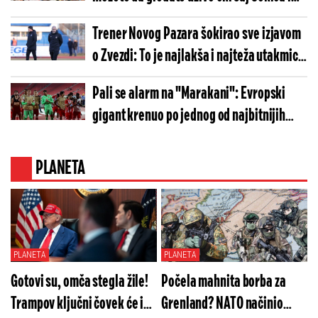
Vembanjame
Trener Novog Pazara šokirao sve izjavom
o Zvezdi: To je najlakša i najteža utakmica
za nas
Pali se alarm na "Marakani": Evropski
gigant krenuo po jednog od najbitnijih
igrača Zvezde
PLANETA
PLANETA
PLANETA
Gotovi su, omča stegla žile!
Počela mahnita borba za
Trampov ključni čovek će im
Grenland? NATO načinio