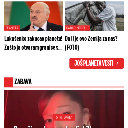
presuditi?
brutalan potez
PLANETA
KADAR NEDELJE
Lukašenko zakucao planetu!
Da li je ovo Zemlja za nas?
Zašto ja otvaram granice sa
(FOTO)
Evropljanima?
JOŠ PLANETA VESTI
ZABAVA
SHOWBIZ