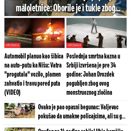
maloletnice: Oborile je i tukle zbog
ranca, a onda usledio preokret
HRONIKA
HRONIKA
Automobil planuo kao šibica
Poslednja smrtna kazna u
na auto-putu ka Nišu: Vatra
Srbiji izvršena je pre 34
"progutala" vozilo, plamen
godine: Johan Drozdek
zahvatio i travu pored puta
pogubljen zbog ovog
(VIDEO)
monstruoznog zločina
Ovako je pao opasni begunac: Valjevac
pokušao da umakne policajcima, ali su ga
sustigli i bacili na zemlju (VIDEO)