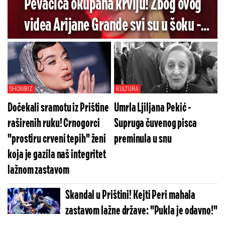
Pevačica okupana krvlju! Zbog ovog
videa Arijane Grande svi su u šoku -
Pogledajte koliko je jezivo (VIDEO)
SHOWBIZ
KULTURA
Dočekali sramotu iz Prištine
Umrla Ljiljana Pekić -
raširenih ruku! Crnogorci
Supruga čuvenog pisca
"prostiru crveni tepih" ženi
preminula u snu
koja je gazila naš integritet
lažnom zastavom
Skandal u Prištini! Kejti Peri mahala
zastavom lažne države: "Pukla je odavno!"