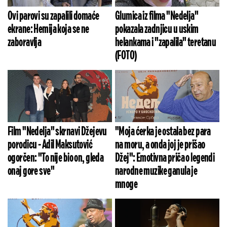
Ovi parovi su zapalili domaće
Glumica iz filma "Nedelja"
ekrane: Hemija koja se ne
pokazala zadnjicu u uskim
zaboravlja
helankama i "zapalila" teretanu
(FOTO)
Film "Nedelja" skrnavi Džejevu
"Moja ćerka je ostala bez para
porodicu - Adil Maksutović
na moru, a onda joj je prišao
ogorčen: "To nije bio on, gleda
Džej": Emotivna priča o legendi
onaj gore sve"
narodne muzike ganula je
mnoge