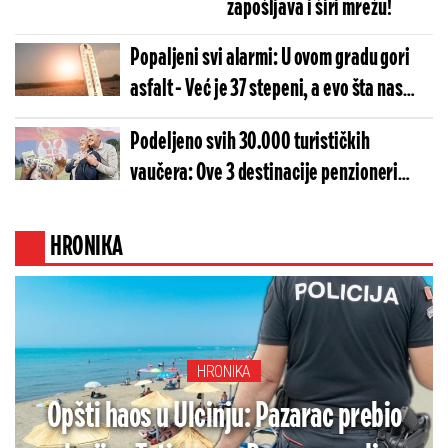
zapošljava i širi mrežu!
Popaljeni svi alarmi: U ovom gradu gori
asfalt - Već je 37 stepeni, a evo šta nas
čeka za vikend
Podeljeno svih 30.000 turističkih
vaučera: Ove 3 destinacije penzioneri
najviše birali
HRONIKA
HRONIKA
Opšti haos u Ulcinju: Pazarac prebio