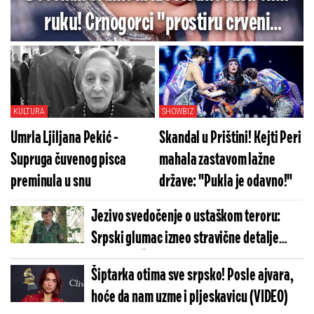
ruku! Crnogorci "prostiru crveni
tepih" ženi koja je gazila naš integritet
lažnom zastavom
KULTURA
SHOWBIZ
Umrla Ljiljana Pekić -
Skandal u Prištini! Kejti Peri
Supruga čuvenog pisca
mahala zastavom lažne
preminula u snu
države: "Pukla je odavno!"
Jezivo svedočenje o ustaškom teroru:
Srpski glumac izneo stravične detalje
golgote – Četiri godine pakla i kolona
Šiptarka otima sve srpsko! Posle ajvara,
smrti!
hoće da nam uzme i pljeskavicu (VIDEO)