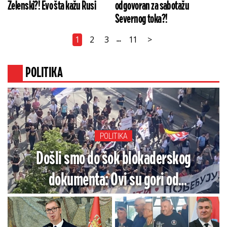
Zelenski?! Evo šta kažu Rusi
odgovoran za sabotažu
Severnog toka?!
1
2
3
11
>
...
POLITIKA
POLITIKA
Došli smo do šok blokaderskog
dokumenta: Ovi su gori od
komunističkih komesara (FOTO)