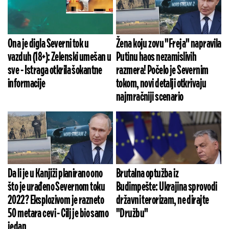
Ona je digla Severni tok u
Žena koju zovu "Freja" napravila
vazduh (18+): Zelenski umešan u
Putinu haos nezamislivih
sve - Istraga otkrila šokantne
razmera! Počelo je Severnim
informacije
tokom, novi detalji otkrivaju
najmračniji scenario
Da li je u Kanjiži planirano ono
Brutalna optužba iz
što je urađeno Severnom toku
Budimpešte: Ukrajina sprovodi
2022? Eksplozivom je razneto
državni terorizam, ne dirajte
50 metara cevi - Cilj je bio samo
"Družbu"
jedan