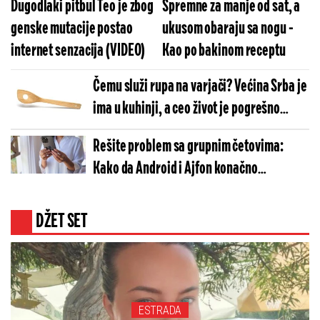
Dugodlaki pitbul Teo je zbog
Spremne za manje od sat, a
genske mutacije postao
ukusom obaraju sa nogu -
internet senzacija (VIDEO)
Kao po bakinom receptu
Čemu služi rupa na varjači? Većina Srba je
ima u kuhinji, a ceo život je pogrešno
koriste
Rešite problem sa grupnim četovima:
Kako da Android i Ajfon konačno
funkcionišu zajedno
DŽET SET
ESTRADA