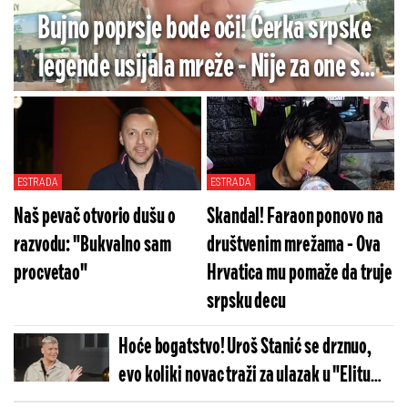
Bujno poprsje bode oči! Ćerka srpske
legende usijala mreže - Nije za one sa
slabim srcem
ESTRADA
ESTRADA
Naš pevač otvorio dušu o
Skandal! Faraon ponovo na
razvodu: "Bukvalno sam
društvenim mrežama - Ova
procvetao"
Hrvatica mu pomaže da truje
srpsku decu
Hoće bogatstvo! Uroš Stanić se drznuo,
evo koliki novac traži za ulazak u "Elitu
10"