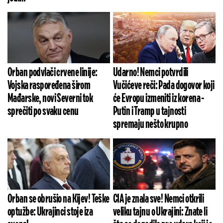
Orban podvlači crvene linije:
Udarno! Nemci potvrdili
Vojska raspoređena širom
Vučićeve reči: Pada dogovor koji
Mađarske, novi Severni tok
će Evropu izmeniti iz korena -
sprečiti po svaku cenu
Putin i Tramp u tajnosti
spremaju nešto krupno
Orban se obrušio na Kijev! Teške
CIA je znala sve! Nemci otkrili
optužbe: Ukrajinci stoje iza
veliku tajnu o Ukrajini: Znate li