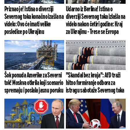
Priznao je! Istina o diverziji
Udarno iz Berlina! Istina o
Severnog toka konačno izašla na
diverziji Severnog toka izlašla na
videlo: Ovo će imati velike
videlo nakon četiri godine: Kraj
posledice po Ukrajinu
za Ukrajinu - Trese se Evropa
Šok ponuda Amerike za Severni
"Skandal bez kraja": AfD traži
tok! Moskva otkrila koji scenario
hitno formiranje odbora za
spremaju i poslala jasnu poruku
istragu sabotaže Severnog toka