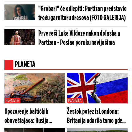
toliko važan
"Grobari" će odlepiti: Partizan predstavio
treću garnituru dresova (FOTO GALERIJA)
Prve reči Luke Vildoze nakon dolaska u
Partizan - Poslao poruku navijačima
PLANETA
PLANETA
PLANETA
Upozorenje baltičkih
Žestok potez iz Londona:
obaveštajaca: Rusija
Britanija udarila tamo gde
sprema opasnu operaciju
Rusiju najviše boli