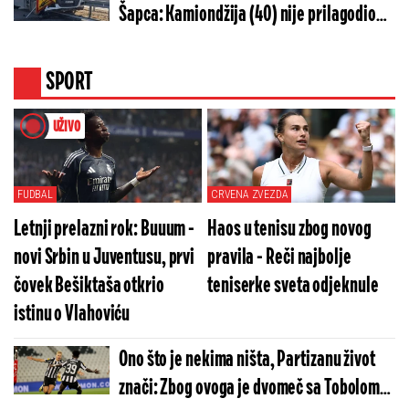
Šapca: Kamiondžija (40) nije prilagodio
brzinu, pa pokosio radnike (FOTO)
SPORT
UŽIVO
FUDBAL
CRVENA ZVEZDA
Letnji prelazni rok: Buuum -
Haos u tenisu zbog novog
novi Srbin u Juventusu, prvi
pravila - Reči najbolje
čovek Bešiktaša otkrio
teniserke sveta odjeknule
istinu o Vlahoviću
Ono što je nekima ništa, Partizanu život
znači: Zbog ovoga je dvomeč sa Tobolom