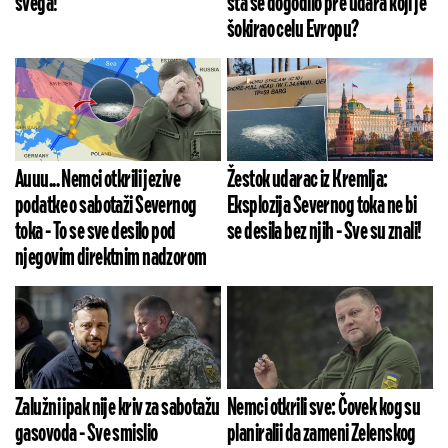
svega!
šta se dogodilo pre udara koji je
šokirao celu Evropu?
Auuu... Nemci otkrili jezive
Žestok udarac iz Kremlja:
podatke o sabotaži Severnog
Eksplozija Severnog toka ne bi
toka - To se sve desilo pod
se desila bez njih - Sve su znali!
njegovim direktnim nadzorom
Zalužni ipak nije kriv za sabotažu
Nemci otkrili sve: Čovek kog su
gasovoda - Sve smislio
planiralii da zameni Zelenskog