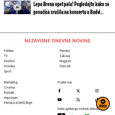
Lepa Brena opet pala! Pogledajte kako se
pevačica srušila na koncertu u Budvi
(VIDEO)
NEZAVISNE DNEVNE NOVINE
Politika
Planeta
TV
Zabava
Društvo
Magazin
Hronika
Džet set
Sport
Marketing
Pratite nas
O nama
Kontakt
Impresum
PRAVILA KORIŠĆENJA
VIDEO
Naše aplikacije možete skinuti na: