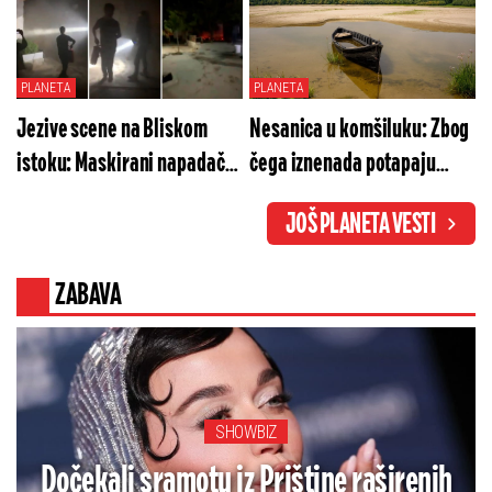
pod tuđom zastavom
PLANETA
PLANETA
Jezive scene na Bliskom
Nesanica u komšiluku: Zbog
istoku: Maskirani napadači
čega iznenada potapaju
sejali vatru i ostavili
četiri objekta na Dunavu?
JOŠ PLANETA VESTI
zagonetnu poruku (VIDEO)
ZABAVA
SHOWBIZ
Dočekali sramotu iz Prištine raširenih