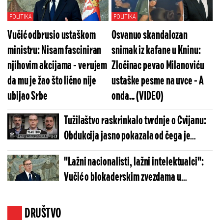
POLITIKA
POLITIKA
Vučić odbrusio ustaškom
Osvanuo skandalozan
ministru: Nisam fasciniran
snimak iz kafane u Kninu:
njihovim akcijama - verujem
Zločinac pevao Milanoviću
da mu je žao što lično nije
ustaške pesme na uvce - A
ubijao Srbe
onda... (VIDEO)
Tužilaštvo raskrinkalo tvrdnje o Cvijanu:
Obdukcija jasno pokazala od čega je
preminuo
"Lažni nacionalisti, lažni intelektualci":
Vučić o blokaderskim zvezdama u
Hrvatskoj - "Sve će uraditi protiv Srbije!"
DRUŠTVO