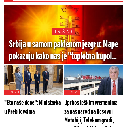
DRUŠTVO
Srbija u samom paklenom jezgru: Mape
pokazuju kako nas je "toplotna kupola"
potpuno zarobila, živa ide do 43
stepena
DRUŠTVO
DRUŠTVO
"Eto naše dece": Ministarka
Uprkos teškim vremenima
u Prebilovcima
za naš narod na Kosovu i
Metohiji, Telekom gradi,