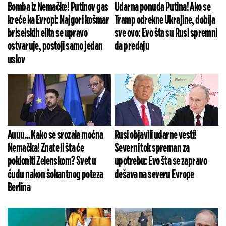
Bomba iz Nemačke! Putinov gas
Udarna ponuda Putina! Ako se
kreće ka Evropi: Najgori košmar
Tramp odrekne Ukrajine, dobija
briselskih elita se upravo
sve ovo: Evo šta su Rusi spremni
ostvaruje, postoji samo jedan
da predaju
uslov
Auuu... Kako se srozala moćna
Rusi objavili udarne vesti!
Nemačka! Znate li šta će
Severni tok spreman za
pokloniti Zelenskom? Svet u
upotrebu: Evo šta se zapravo
čudu nakon šokantnog poteza
dešava na severu Evrope
Berlina