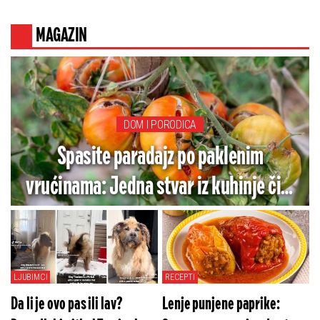
MAGAZIN
DOM I PORODICA
Spasite paradajz po paklenim
vrućinama: Jedna stvar iz kuhinje čini
čuda - Nema više crnih mrlja
LJUBIMCI
RECEPTI
Da li je ovo pas ili lav?
Lenje punjene paprike: