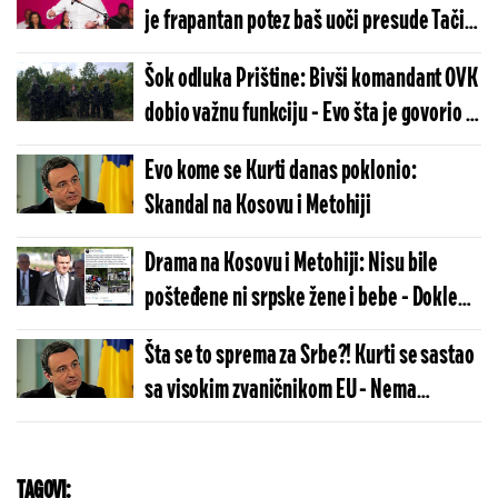
je frapantan potez baš uoči presude Tačiju
u Hagu
Šok odluka Prištine: Bivši komandant OVK
dobio važnu funkciju - Evo šta je govorio o
Srbima
Evo kome se Kurti danas poklonio:
Skandal na Kosovu i Metohiji
Drama na Kosovu i Metohiji: Nisu bile
pošteđene ni srpske žene i bebe - Dokle
više?!
Šta se to sprema za Srbe?! Kurti se sastao
sa visokim zvaničnikom EU - Nema
povratka...
TAGOVI: