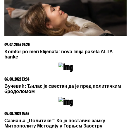
by Aklamator
07. 08. 2026 03:18
On je propalitet i alkoholičar: Gledalac dao Aneli vetar u
leđa da izbriše Filipa iz života nakon sazanja da se
dopisivao sa Jovanom Cvijanović! (VIDEO)