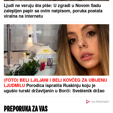
DOJAVA O BOMBI NA AUTOBUSKOJ STANICI
Drama u Prištini: Sve vrvi od policije
EVO KAKO SE BRANI VOZAČ
KAMIONA KOJI JE POKOSIO
PUTARE
Saslušan u tužilaštvu u