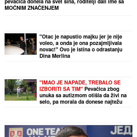
Partizana i Tobola
Udavio ga potok u podrumu:
Tragedija u Banji Koviljači