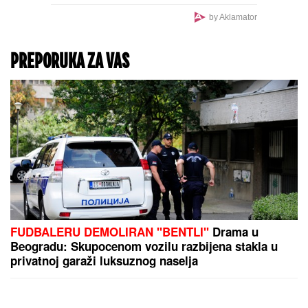
"MOŽDA JE ON SERIJSKI
UBICA"
Žarko Popović za
Blic TV o misteriji ubistva
lepe Ruskinje u
Beogradu: "Treba
proveriti da nije još
negde u Srbiji napravio
neko ZLO"