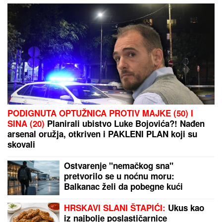
Ljudi ne veruju šta piše: U zgradi u Novom Sadu
zalepljen papir sa ovim natpisom, poruka postala
viralna na internetu
(FOTO) BELI LJILJANI I BELI KOVČEG ZA UBIJENU
LJUDMILU
Porodica ispratila Ruskinju koju je
ugušio turski državljanin u Borči: Sveštenik držao
opelo na Lešću
by Aklamator
PREPORUKA ZA VAS