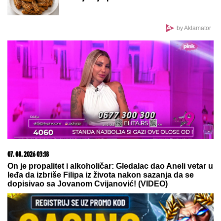
MINA NAUMOVIĆ PROGOVORILA O PREVARI!
Žena
Ognjena Amidžića dobila škakljivo pitanje, pa
iskreno priznala: "To je lakše"
OGROMNA KAMENA OGRADA I
GIPSANI LAVOVI
Ovo je porodična
kuća Dragana Stankovića, sazidao
dvorac u Grockoj, tu razvio i biznis