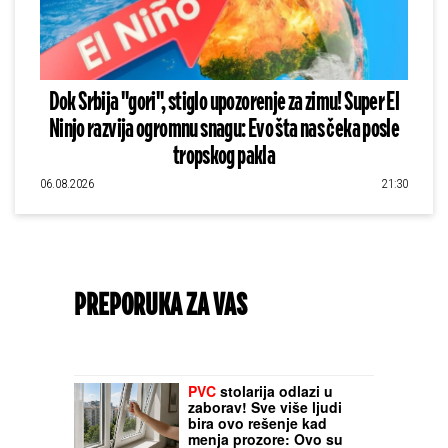
Dok Srbija "gori", stiglo upozorenje za zimu! Super El
Ninjo razvija ogromnu snagu: Evo šta nas čeka posle
tropskog pakla
06.08.2026
21:30
PREPORUKA ZA VAS