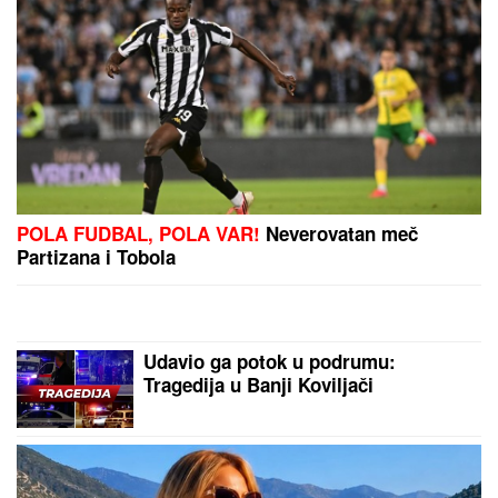
(PAPARACO) MIODRAG RADONJIĆ
SE SKROZ OPUSTIO NA BAZENU
Pijucka alkohol, telefonira iz vode, a
društvo mu pravi KOLEGA (VIDEO)
(VIDEO) LEPA BRENA PALA NA
NASTUPU U BUDVI
Skočili odmah da
joj pomognu - Prija i nova snajka