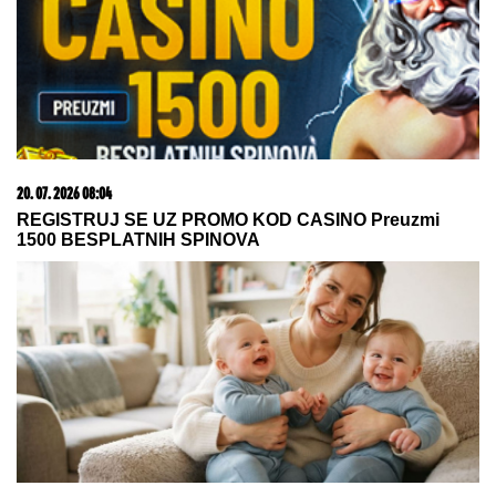
(VIDEO)
Došao da fotografiše venčanje, a
onda je ugledao mladu i doživeo
ŠOK ŽIVOTA - odmah odbio da slika!
Kada je saznao KO JE ONA, nastao
je opšti HAOS
PORODILA SE ZVEZDA GRANDA
Plavokosa