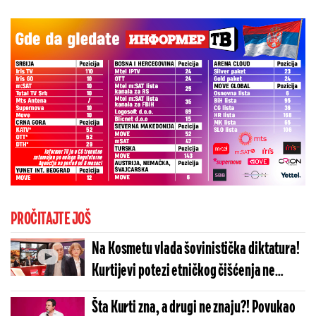
PROČITAJTE JOŠ
Na Kosmetu vlada šovinistička diktatura!
Kurtijevi potezi etničkog čišćenja ne
nailaze ni na kakvu osudu! (VIDEO)
Šta Kurti zna, a drugi ne znaju?! Povukao