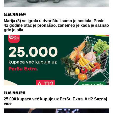
06. 08. 2026 06:38
Da li je genetika zaslužna za rađanje blizanaca? Istina o
naslednim faktorima i blizanačkoj trudnoći
06. 08. 2026 07:08
Evo u kojim banjama važi vaučer od 10.000 dinara -
kompletan spisak destinacija u Srbiji