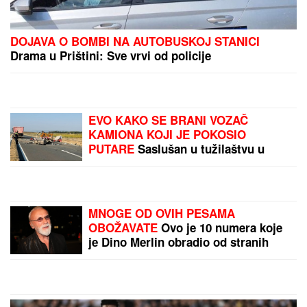
FUDBALERU DEMOLIRAN "BENTLI"
Drama u
Beogradu: Skupocenom vozilu razbijena stakla u
privatnoj garaži luksuznog naselja