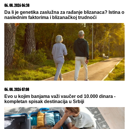
pevačica donela na svet sina, roditelji dali ime sa
MOĆNIM ZNAČENJEM
"Otac je napustio majku jer je nije
voleo, a onda je ona pozajmljivala
novac!" Ovo je istina o odrastanju
Dina Merlina
"IMAO JE NAPADE, TREBALO SE
IZBORITI SA TIM"
Pevačica zbog
unuka sa autizmom otišla da živi na
selo, pa morala da donese najtežu
odluku: "Postao je agresivan"