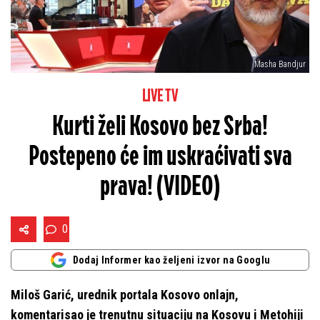
Masha Bandjur
LIVE TV
Kurti želi Kosovo bez Srba!
Postepeno će im uskraćivati sva
prava! (VIDEO)
0
Dodaj Informer kao željeni izvor na Googlu
Miloš Garić, urednik portala Kosovo onlajn,
komentarisao je trenutnu situaciju na Kosovu i Metohiji