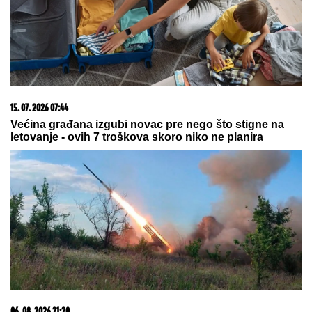
SRPSKOM REPREZENTATIVCU DEMOLIRAN AUTO
Saša Lukić bio u inostranstvu kada su mu polupana
stakla na skupocenom "bentliju"
SNEŽANA SAVIĆ ISTA ONA MALINA
IZ "SREĆNIH LJUDI":
Svi u šoku jer
se nije promenila ni posle 30
GODINA!
"Voleo bih da me tamo lavica
sprovede!" Aneli Ahmić beži od
Filipa Đukića kao đavo od krsta, a on
joj javno upućuje pozive