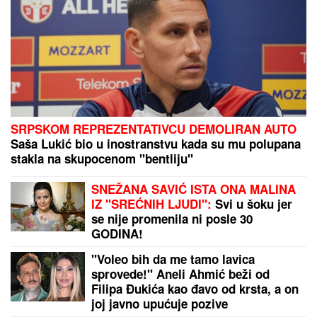
VODITELJKA RTS-A UŽIVA NA JAHTI
Zategnuta kao
praćka u 52. godini: Otkopčala košulju i pokazala
zašto važi za jednu od najzgodnijih (Foto)