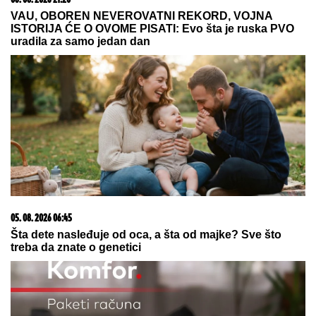
PODIGNUTA OPTUŽNICA PROTIV MAJKE (50) I
SINA (20)
Planirali ubistvo Luke Bojovića?! Nađen
arsenal oružja, otkriven i PAKLENI PLAN koji su
skovali
Ostvarenje "nemačkog sna"
pretvorilo se u noćnu moru:
Balkanac želi da pobegne kući
HRSKAVI SLANI ŠTAPIĆI:
Ukus kao
iz najbolje poslastičarnice