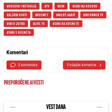
KOSOVO I METOHIJA
TV
KIM
SRBI NA KOSOVU
ALJBIN KURTI
KOSMET
MILOŠ GARIĆ
INFORMER TV
INFO JUTRO
LIVE TV
SRBI NA KOSMETU
SRBI S KOSMETA
Komentari
0 komentara
Pošaljite komentar
PREPORUČENE AI VESTI
VEST DANA