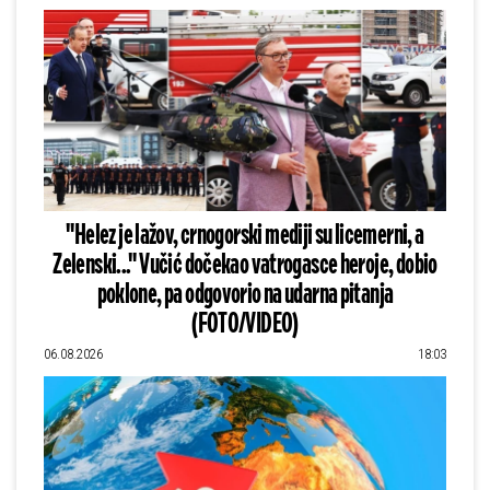
"Helez je lažov, crnogorski mediji su licemerni, a
Zelenski..." Vučić dočekao vatrogasce heroje, dobio
poklone, pa odgovorio na udarna pitanja
(FOTO/VIDEO)
06.08.2026
18:03