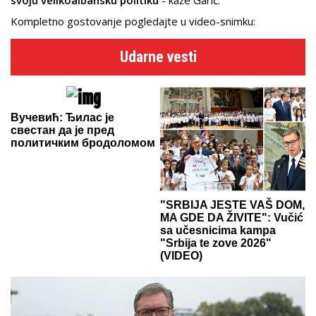
svoju velikoalbansku politiku
- kaže Garić.
Kompletno gostovanje pogledajte u video-snimku:
Udarne vesti
Вучевић: Ђилас је
свестан да је пред
политичким бродоломом
"SRBIJA JESTE VAŠ DOM,
MA GDE DA ŽIVITE": Vučić
sa učesnicima kampa
"Srbija te zove 2026"
(VIDEO)