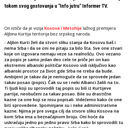
tokom svog gostovanja u "Info jutru" Informer TV.
On ističe da je vizija
Kosova i Metohije
lažnog premijera
Aljbina Kurtija teritorija bez srpskog naroda.
-
Aljbin Kurti želi da stvori sliku stanja da Kosovu baš i
nema Srba i da se oni ne pitaju za bilo šta. Sve one stvari
koje on izgovara nemaju veze sa realnošću. Ovo vezano
za popis je samo jedan deo cele te priče jer on kao
ekstremni albanski političar Kosovo vidi isključivo kao
albanski prostor za život gde Srba ne treba da bude.
Ambijent je takav da je nemoguće da se sprovede jedan
takav posao (popis). Čak su se i neki Albanci žalili na to.
Ti ljudi koji su sprovodili taj popis su bili iz Kurtijeve
partije, neobučeni za takav posao. Bile su drastične
kazne za one koji se nisu popisali. Videćemo kako će one
biti sprovedene. Spominjane su i neke administrativne
kazne. Njima je pre svega cilj da stvore sliku Kosova na
kom Srba ima u beznačajnom broju. Oni hoće da
uskraćuju jedno po jedno pravo Srba kako bi sprovodili tu