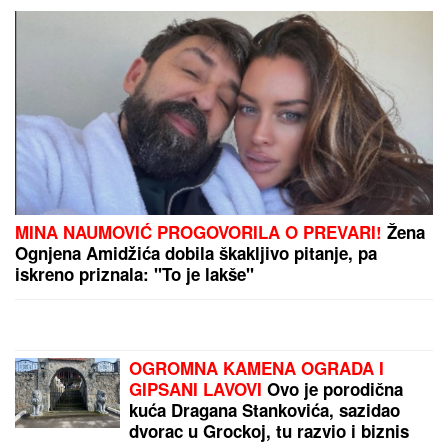
Šapcu: Udario u pešake na putu, pa
završio kod metalne ograde
MNOGE OD OVIH PESAMA
OBOŽAVATE
Ovo je 10 numera koje
je Dino Merlin obradio od stranih
izvođača - ostaćete u čudu kad vidite
spisak