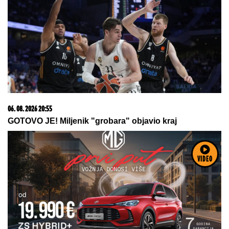
15. 07. 2026 07:44
Većina građana izgubi novac pre nego što stigne na
letovanje - ovih 7 troškova skoro niko ne planira
VIDEO