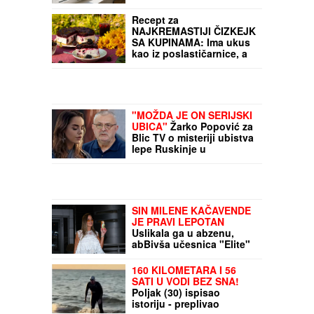
PVC
stolarija odlazi u
zaborav! Sve više ljudi
bira ovo rešenje kad
menja prozore: Ovo su
prednosti
Recept za
NAJKREMASTIJI ČIZKEJK
SA KUPINAMA: Ima ukus
kao iz poslastičarnice, a
pravi se kod kuće za tili
čas