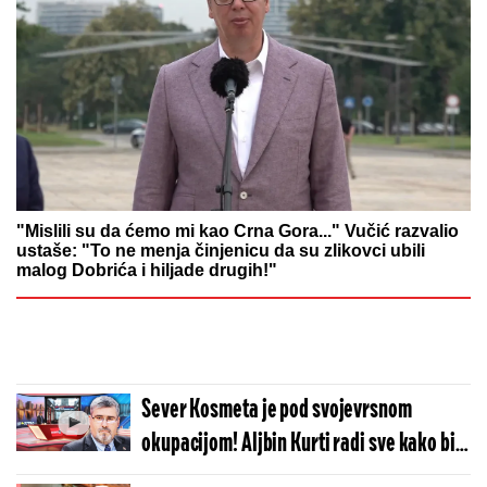
"Mislili su da ćemo mi kao Crna Gora..." Vučić razvalio
ustaše: "To ne menja činjenicu da su zlikovci ubili
malog Dobrića i hiljade drugih!"
Sever Kosmeta je pod svojevrsnom
okupacijom! Aljbin Kurti radi sve kako bi
otežao život Srba na Kosovu i Metohiji!