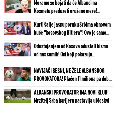
Moramo se bojati da će Albanci na
(VIDEO)
Kosmetu preduzeti oružane mere!
Međunarodnoj zajednici mir ne ide u
Kurti šalje jasnu poruku Srbima obnovom
prilog! (VIDEO)
kuće "kosovskog Hitlera"! Ovo je samo
jedan od pokazatelja njegove politike!
Odustajanjem od Kosova odustali bismo
(VIDEO)
od nas samih! Oni koji pokazuju
nezapamćeno anticivilizacijsko ponašanje
hoće da nas uče toleranciji! (VIDEO)
NAVIJAČI BESNI, NE ŽELE ALBANSKOG
PROVOKATORA! Plaćen 11 miliona pa dobio
brutalnu poruku
ALBANSKI PROVOKATOR IMA NOVI KLUB!
Mrzitelj Srba karijeru nastavlja u Moskvi