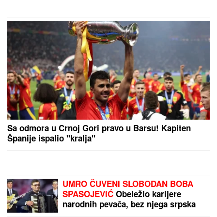
(VIDEO) ŠOK OBRT NAKON
BURNOG SUSRETA SA MILICOM NA
ADI BOJANI
Terza video Barbaru!
Dva puta pričali, a onda ga pozvala:
"Upisaću se kao otac"
SUSRET O KOJEM BRUJI SRBIJA
Aneli Ahmić stiže na suočavanje sa