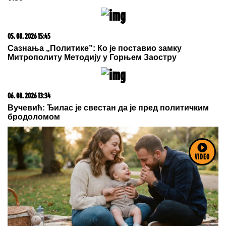
Plivanje i mršavljenje: Sedam istina koje će vas
motivisati
06. 08. 2026 06:38
Da li je genetika zaslužna za rađanje blizanaca? Istina o
VIDEO
naslednim faktorima i blizanačkoj trudnoći