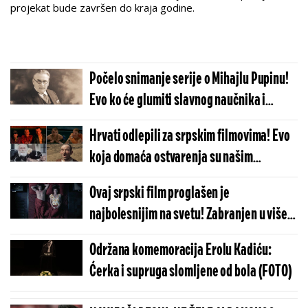
projekat bude završen do kraja godine.
Počelo snimanje serije o Mihajlu Pupinu!
Evo ko će glumiti slavnog naučnika i
koliko miliona će projekat koštati (FOTO)
Hrvati odlepili za srpskim filmovima! Evo
koja domaća ostvarenja su našim
komšijama najbolja
Ovaj srpski film proglašen je
najbolesnijim na svetu! Zabranjen u više
od 40 zemalja zbog jezivih i odvratnih
Održana komemoracija Erolu Kadiću:
scena (FOTO)
Ćerka i supruga slomljene od bola (FOTO)