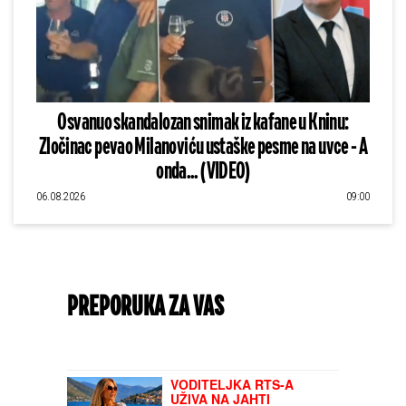
Osvanuo skandalozan snimak iz kafane u Kninu:
Zločinac pevao Milanoviću ustaške pesme na uvce - A
onda... (VIDEO)
06.08.2026
09:00
PREPORUKA ZA VAS