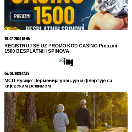
NA POMOLU KRAĐA LETA:
Barselona otima Real
Madridu već viđeno pojačanje?
SKANDAL POSLE "ELITE"
Anastasijin otac zvao Borinu
porodicu, pa napravio DAR-MAR!
Tenzije eskalirale u porodični rat, pa
usledio OBRT
(FOTO, VIDEO) OVO JE ZORAN
OSUMNJIČEN ZA UBISTVO SVOJE
MAJKE NA NOVOM BEOGRADU!