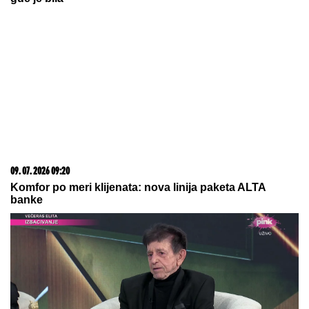
njena reakcija je sve oduševila
(VIDEO)
by Aklamator
03. 08. 2026 13:23
Hibrid broj 1 koji osvaja Evropu, sada po specijalnoj
akcijskoj ceni od 19.990€ do 31.8.