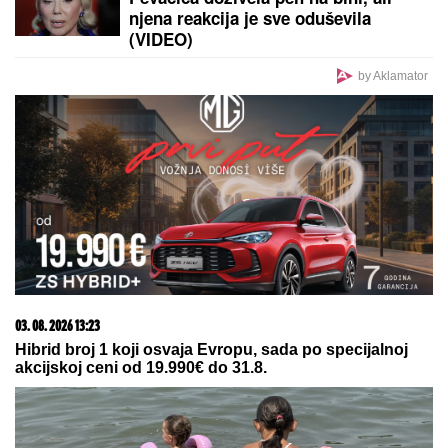
PREPORUKA ZA VAS
"NISAM HTEO DA UČESTVUJEM U TOME"
Srpski
muzičar otkrio zašto je napustio "Zvezde Granda":
"Svađe su iscenirane, žiri je bitniji od takmičara"
NOVAK ĐOKOVIĆ ČEKAO U REDU
DA KUPI SLADOLED
Prodavačica iz
Crne Gore otkrila nepoznat detalj o