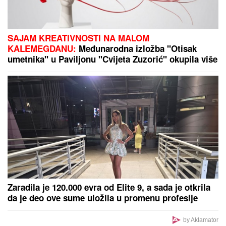
SIN MILENE KAČAVENDE JE PRAVI LEPOTAN
Uslikala ga u abzenu, abBivša učesnica "Elite"
otkrila i čimese bave njeni naslednici - ovo je prava
ISTINA