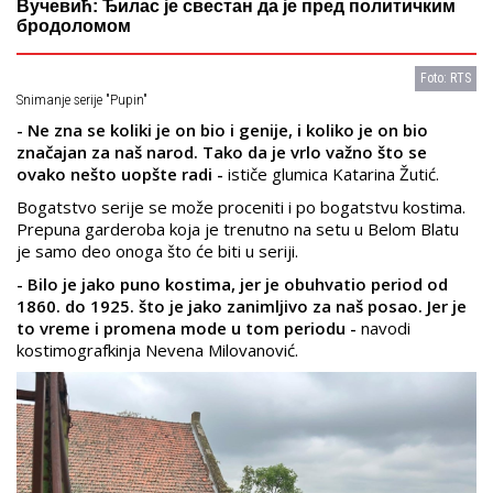
Вучевић: Ђилас је свестан да је пред политичким
бродоломом
Foto: RTS
Snimanje serije "Pupin"
- Ne zna se koliki je on bio i genije, i koliko je on bio
značajan za naš narod. Tako da je vrlo važno što se
ovako nešto uopšte radi -
ističe glumica Katarina Žutić.
Bogatstvo serije se može proceniti i po bogatstvu kostima.
Prepuna garderoba koja je trenutno na setu u Belom Blatu
je samo deo onoga što će biti u seriji.
- Bilo je jako puno kostima, jer je obuhvatio period od
1860. do 1925. što je jako zanimljivo za naš posao. Jer je
to vreme i promena mode u tom periodu -
navodi
kostimografkinja Nevena Milovanović.