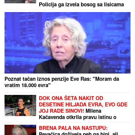
SAJAM KREATIVNOSTI NA MALOM
KALEMEGDANU:
Međunarodna izložba "Otisak
umetnika" u Paviljonu "Cvijeta Zuzorić" okupila više
od 200 učesnika
Zaradila je 120.000 evra od Elite 9, a sada je otkrila
da je deo ove sume uložila u promenu profesije
by Aklamator