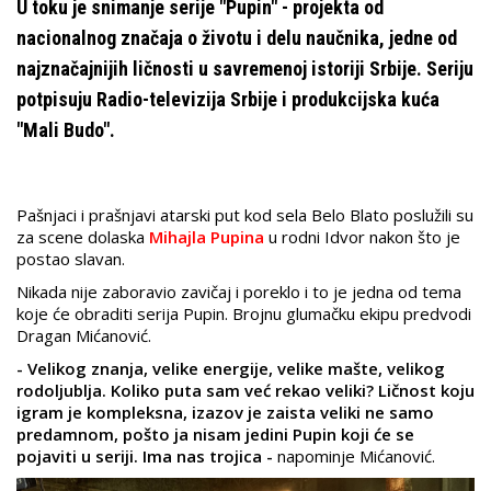
U toku je snimanje serije "Pupin" - projekta od
nacionalnog značaja o životu i delu naučnika, jedne od
najznačajnijih ličnosti u savremenoj istoriji Srbije. Seriju
potpisuju Radio-televizija Srbije i produkcijska kuća
"Mali Budo".
Pašnjaci i prašnjavi atarski put kod sela Belo Blato poslužili su
za scene dolaska
Mihajla Pupina
u rodni Idvor nakon što je
postao slavan.
Nikada nije zaboravio zavičaj i poreklo i to je jedna od tema
koje će obraditi serija Pupin. Brojnu glumačku ekipu predvodi
Dragan Mićanović.
- Velikog znanja, velike energije, velike mašte, velikog
rodoljublja. Koliko puta sam već rekao veliki? Ličnost koju
igram je kompleksna, izazov je zaista veliki ne samo
predamnom, pošto ja nisam jedini Pupin koji će se
pojaviti u seriji. Ima nas trojica -
napominje Mićanović.