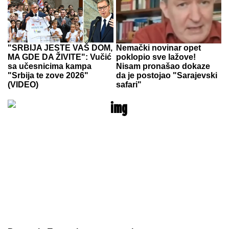
"SRBIJA JESTE VAŠ DOM,
Nemački novinar opet
MA GDE DA ŽIVITE": Vučić
poklopio sve lažove!
sa učesnicima kampa
Nisam pronašao dokaze
"Srbija te zove 2026"
da je postojao "Sarajevski
(VIDEO)
safari"