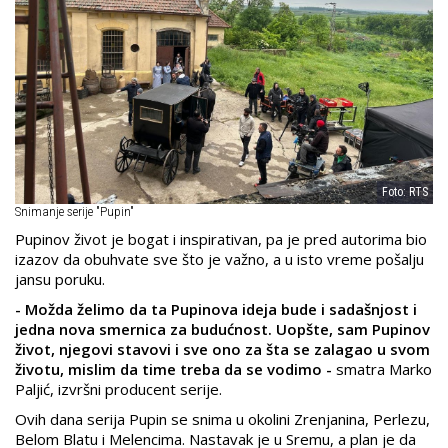
Foto: RTS
Snimanje serije "Pupin"
Pupinov život je bogat i inspirativan, pa je pred autorima bio
izazov da obuhvate sve što je važno, a u isto vreme pošalju
jansu poruku.
- Možda želimo da ta Pupinova ideja bude i sadašnjost i
jedna nova smernica za budućnost. Uopšte, sam Pupinov
život, njegovi stavovi i sve ono za šta se zalagao u svom
životu, mislim da time treba da se vodimo -
smatra Marko
Paljić, izvršni producent serije.
Ovih dana serija Pupin se snima u okolini Zrenjanina, Perlezu,
Belom Blatu i Melencima. Nastavak je u Sremu, a plan je da