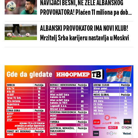
NAVIJAČI BESNI, NE ŽELE ALBANSKOG
PROVOKATORA! Plaćen 11 miliona pa dobio
brutalnu poruku
ALBANSKI PROVOKATOR IMA NOVI KLUB!
Mrzitelj Srba karijeru nastavlja u Moskvi