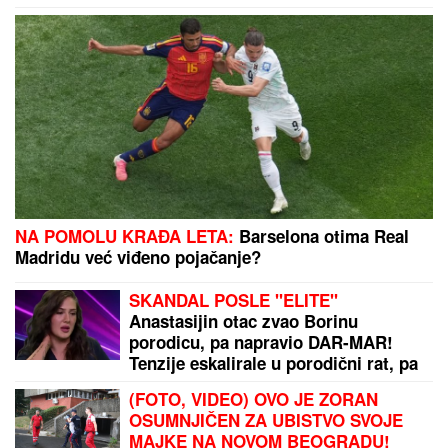
NOVAK ĐOKOVIĆ ČEKAO U REDU DA KUPI
SLADOLED
Prodavačica iz Crne Gore otkrila
nepoznat detalj o našem teniseru, evo kako se
ponaša na letovanju