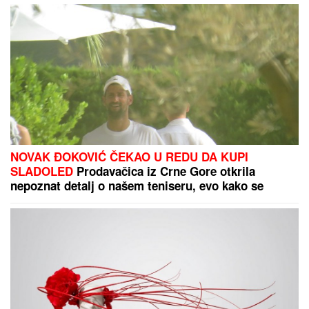
Neriom i Hanom, fanovi se nadaju da
se u sve umeša i Sita Ahmić