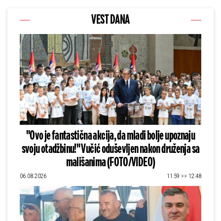
VEST DANA
"Ovo je fantastična akcija, da mladi bolje upoznaju
svoju otadžbinu!" Vučić oduševljen nakon druženja sa
mališanima (FOTO/VIDEO)
06.08.2026
11:59 >> 12:48