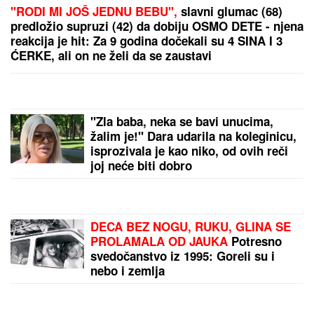
Sa odmora u Crnoj Gori pravo u Barsu! Kapiten
Španije ispalio "kralja"
UMRO ČUVENI SLOBODAN BOBA
SPASOJEVIĆ
Obeležio karijere
narodnih pevača, bez njega srpska
kafana ne bi bila ista