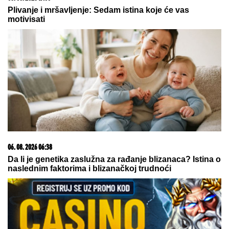
"RODI MI JOŠ JEDNU BEBU",
slavni glumac (68)
predložio supruzi (42) da dobiju OSMO DETE - njena
reakcija je hit: Za 9 godina dočekali su 4 SINA I 3
ĆERKE, ali on ne želi da se zaustavi
"Zla baba, neka se bavi unucima,
žalim je!" Dara udarila na koleginicu,
isprozivala je kao niko, od ovih reči
joj neće biti dobro
DECA BEZ NOGU, RUKU, GLINA SE
PROLAMALA OD JAUKA
Potresno
svedočanstvo iz 1995: Goreli su i
nebo i zemlja