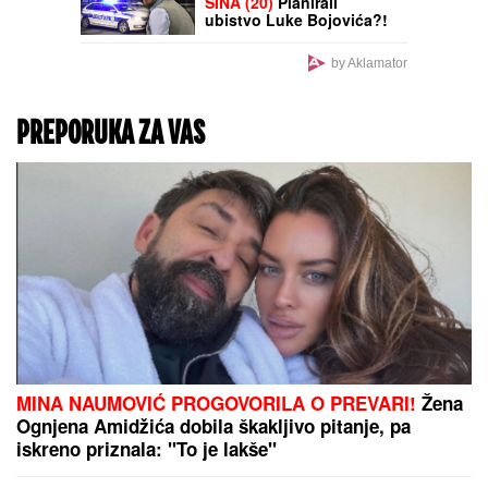
POŽAR IZVAN
KONTROLE:
Vetar širi
požar ka kućama, počela
evakuacija meštana -
Haos u Šumarku
(FOTO/VIDEO)