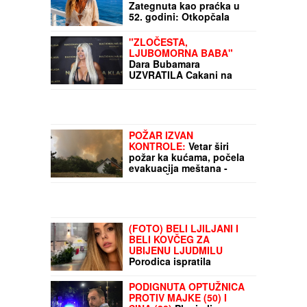
VODITELJKA RTS-A
UŽIVA NA JAHTI
Zategnuta kao praćka u
52. godini: Otkopčala
košulju i pokazala zašto
važi za jednu od
"ZLOČESTA,
najzgodnijih (Foto)
LJUBOMORNA BABA"
Dara Bubamara
UZVRATILA Cakani na
prozivke, pa progovorila
o dečku i šokirala
komentarom o Seki
Aleksić (VIDEO)