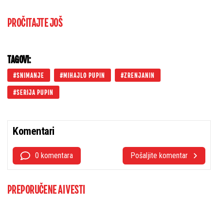
PROČITAJTE JOŠ
TAGOVI:
SNIMANJE
MIHAJLO PUPIN
ZRENJANIN
SERIJA PUPIN
Komentari
0 komentara
Pošaljite komentar
PREPORUČENE AI VESTI