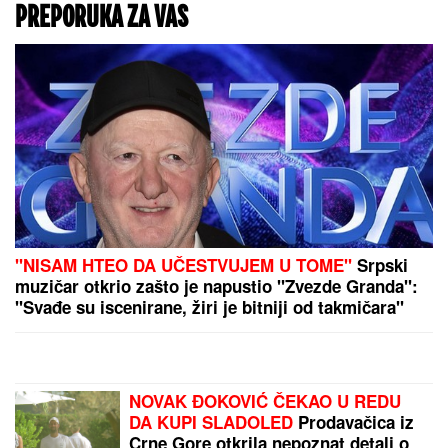
Uroš Medić napisao samo dve reči i
zapalio celu Srbiju (FOTO)
VELIKI USPEH ZA SRBE:
Vladimir
Ivić i Goran Tufegdžić na listi trojice
najuspešnijih stručnjaka u
Emiratima