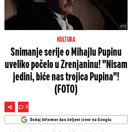
RTS
KULTURA
Snimanje serije o Mihajlu Pupinu
uveliko počelo u Zrenjaninu! "Nisam
jedini, biće nas trojica Pupina"!
(FOTO)
0
Dodaj Informer kao željeni izvor na Googlu