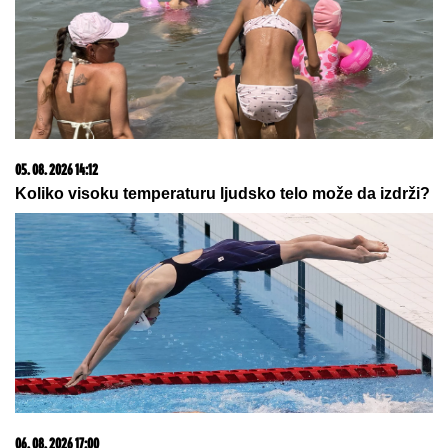
našem teniseru, evo kako se ponaša
na letovanju
"Toliko želiš da vidimo tvoje
INTIMNE DELOVE": Poznatu glumicu
ucenjivali GOLIM FOTOGRAFIJAMA,
kad ih je sama objavila usledio je
ŠOK