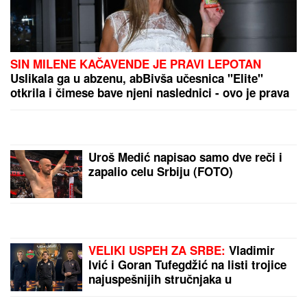
MINA NAUMOVIĆ PROGOVORILA O PREVARI!
Žena
Ognjena Amidžića dobila škakljivo pitanje, pa
iskreno priznala: "To je lakše"