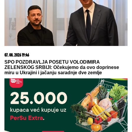
devojčica, XY rađa se dečak
05. 08. 2026 14:12
Koliko visoku temperaturu ljudsko telo može da izdrži?