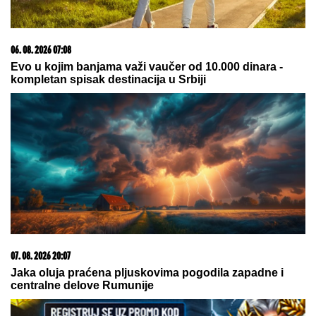
ŽIVOT" U
jeku pretnji ženi Slobe Radanovića, Ana
Nikolić se oglasila: "Ne govori ništa!"
SVI PRIČAJU O RAZVODU,
a Sloba
Vasić sad UHVAĆEN SA
STARLETOM! (FOTO)
ZA PAR SATI STIŽE NEVREME U
OVAJ DEO SRBIJE:
Spremite se za
grmljavinu i udare jakog vetra