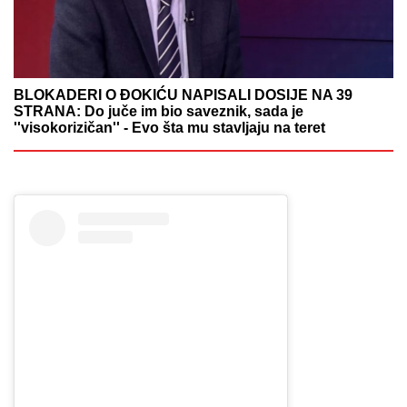
BLOKADERI O ĐOKIĆU NAPISALI DOSIJE NA 39
STRANA: Do juče im bio saveznik, sada je
''visokorizičan'' - Evo šta mu stavljaju na teret