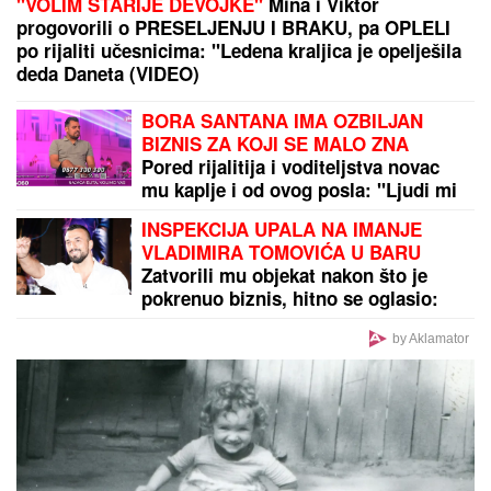
(VIDEO) SPECIJALCI GA JURE PO DVORIŠTU I
IMANJU! U
Valjevu uhapšen begunac za kojim je bila
raspisana potraga: Objavljen dramatičan snimak
akcije
by Aklamator
PREPORUKA ZA VAS