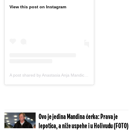
View this post on Instagram
A post shared by Anastasia Anja Mandic (@anjuta_mandic)
Ovo je jedina Mandina ćerka: Prava je
lepotica, a niže uspehe i u Holivudu (FOTO)