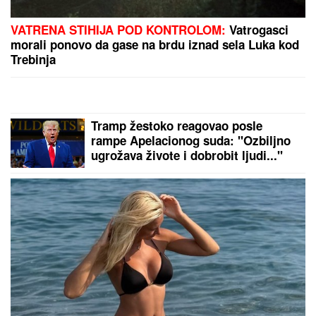
"NJU TREBA LEČITI"
Marija Kulić se
oglasila nakon pomirenja Miljane i
Zole: Pokazala kakve poruke dobija i
otkrila sve o njihovom odnosu