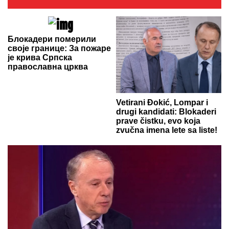
Блокадери померили
своје границе: За пожаре
је крива Српска
православна црква
Vetirani Đokić, Lompar i
drugi kandidati: Blokaderi
prave čistku, evo koja
zvučna imena lete sa liste!