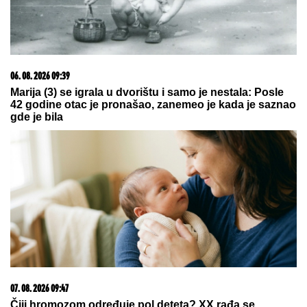
Dodajte samo dve kašike ovog sastojka i prženi
krompirići dobiće zlatnu, hrskavu koricu
Snimak MUSLIMANSKOG PARA NA
PLAŽI podelio internet: Buknula
žestoka rasprava o slobodi i veri jer
je ŽENA POTPUNO POKRIVENA:
"On šeta golog stomaka, dok ona ne
može da diše"
NISTE GLADNI, A MRŠAVITE!
Biolog
otkrio jutarnju metodu koja podstiče
telo da topi masti - pravilo 30-30-30
zaludelo ceo svet