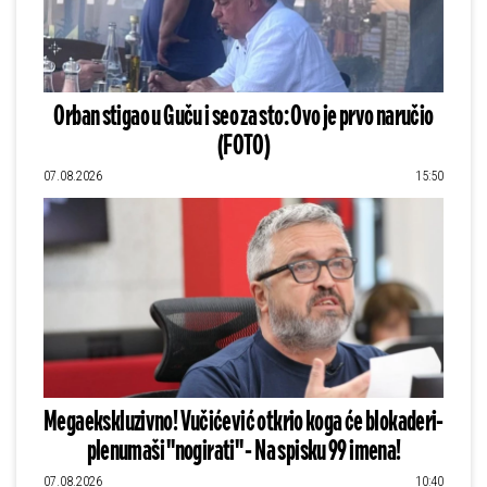
Orban stigao u Guču i seo za sto: Ovo je prvo naručio
(FOTO)
07.08.2026
15:50
Megaekskluzivno! Vučićević otkrio koga će blokaderi-
plenumaši "nogirati" - Na spisku 99 imena!
07.08.2026
10:40