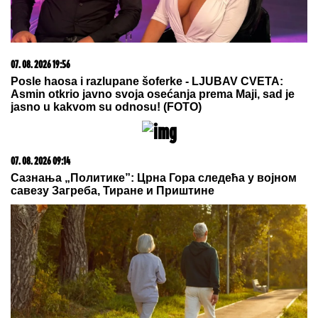
Ćerka pokojnog pevača zaprepastila
javnost: "Jesam sponzoruša i skupa
sam"
"DA TI UNIŠTIM I OVAJ BRAK, PA TE OTERAM U
DOM ZA MAJKE SA DECOM KOJE NEMAJU ZA