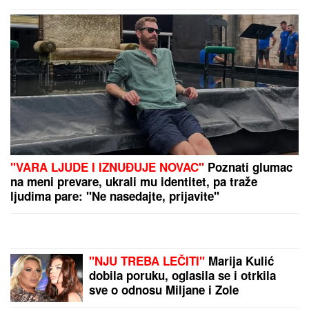
VATRENA STIHIJA POD KONTROLOM:
Vatrogasci
morali ponovo da gase na brdu iznad sela Luka kod
Trebinja