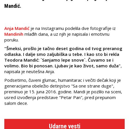
Mandić.
Anja Mandić
je na Instagramu podelila dve fotografije iz
Mandinih
mlađih dana, a uz njih je napisala i emotivnu
poruku.
"Šmeksi, prošlo je tačno deset godina od tvog preranog
odlaska. I dalje smo zaljubiška u tebe. I kao sto bi rekla
Teodora Mandić: `Sanjamo lepe snove`. Čuvamo se i
volimo. Bio bi ponosan. Ljubav je kao život, samo duža"
,
napisala je neutešna Anja.
Podsetimo, čuveni glumac, humanitarac i večiti dečak koji je
generacijama obeležio detinjstvo "Sa one strane duge",
preminuo je 15. juna 2016. godine. Mandi je pozlilo na sceni,
usred izvođenja predstave "Petar Pan", pred prepunom
salom dece.
Udarne vesti