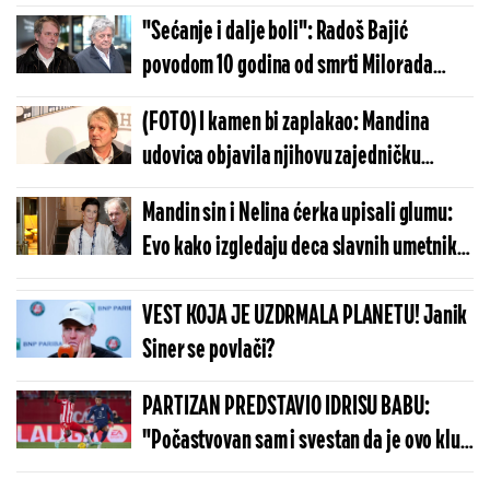
"Sećanje i dalje boli": Radoš Bajić
povodom 10 godina od smrti Milorada
Mandića Mande
(FOTO) I kamen bi zaplakao: Mandina
udovica objavila njihovu zajedničku
fotografiju, razlog će vas rastužiti
Mandin sin i Nelina ćerka upisali glumu:
Evo kako izgledaju deca slavnih umetnika
koji su krenuli njihovim stopama (FOTO)
VEST KOJA JE UZDRMALA PLANETU! Janik
Siner se povlači?
PARTIZAN PREDSTAVIO IDRISU BABU:
"Počastvovan sam i svestan da je ovo klub
sa velikom istorijom"