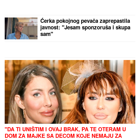
Tramp žestoko reagovao posle
rampe Apelacionog suda: "Ozbiljno
ugrožava živote i dobrobit ljudi..."