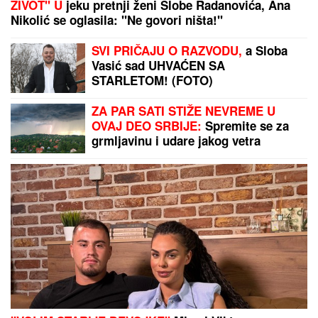
SMRŠALA 15 KILOGRAMA, PA POKAZALA TELO U
BIKINIJU
Voditeljka nakon porođaja ima telo za
medalju: Obavlja seoske poslove, a kada se skine
muškarcima padnu vilice
DOBIJENA GENETSKI MODIFIKOVANA SALATA:
Od
sada ćemo je zvati mesna?!