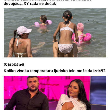
"VARA LJUDE I IZNUĐUJE NOVAC"
Poznati glumac
na meni prevare, ukrali mu identitet, pa traže
ljudima pare: "Ne nasedajte, prijavite"
"NJU TREBA LEČITI"
Marija Kulić
dobila poruku, oglasila se i otrkila
sve o odnosu Miljane i Zole