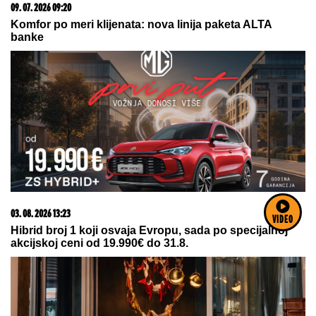
06. 08. 2026 07:08
Evo u kojim banjama važi vaučer od 10.000 dinara -
kompletan spisak destinacija u Srbiji
VIDEO
07. 08. 2026 20:07
Jaka oluja praćena pljuskovima pogodila zapadne i
centralne delove Rumunije