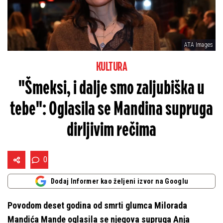
ATA Images
KULTURA
"Šmeksi, i dalje smo zaljubiška u
tebe": Oglasila se Mandina supruga
dirljivim rečima
0
Dodaj Informer kao željeni izvor na Googlu
Povodom deset godina od smrti glumca Milorada
Mandića Mande oglasila se njegova supruga Anja