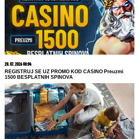
"VOLIM STARIJE DEVOJKE"
Mina i Viktor
progovorili o PRESELJENJU I BRAKU, pa OPLELI
po rijaliti učesnicima: "Ledena kraljica je opelješila
deda Daneta (VIDEO)
BORA SANTANA IMA OZBILJAN
BIZNIS ZA KOJI SE MALO ZNA
Pored rijalitija i voditeljstva novac
mu kaplje i od ovog posla: "Ljudi mi
dolaze svakodnevno"
INSPEKCIJA UPALA NA IMANJE
VLADIMIRA TOMOVIĆA U BARU
Zatvorili mu objekat nakon što je
pokrenuo biznis, hitno se oglasio:
"Imamo zabranu"
by Aklamator