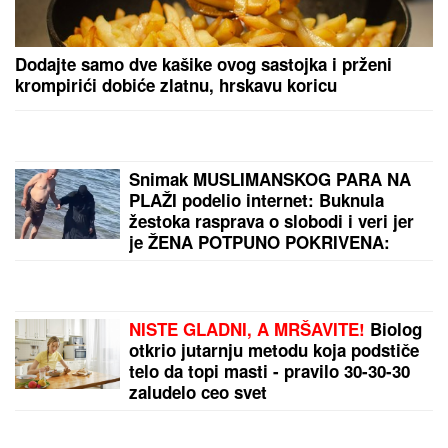
Ćerka pokojnog pevača zaprepastila
javnost: "Jesam sponzoruša i skupa
sam"