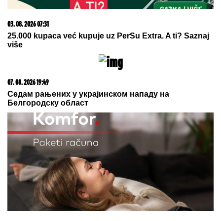
07. 08. 2026 19:56
Posle haosa i razlupane šoferke - LJUBAV CVETA:
Asmin otkrio javno svoja osećanja prema Maji, sad je
jasno u kakvom su odnosu! (FOTO)
07. 08. 2026 09:14
Сазнања „Политике”: Црна Гора следећа у војном
савезу Загреба, Тиране и Приштине