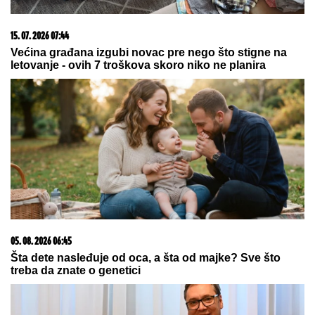
06. 08. 2026 09:39
Marija (3) se igrala u dvorištu i samo je nestala: Posle
42 godine otac je pronašao, zanemeo je kada je saznao
gde je bila
07. 08. 2026 09:47
Čiji hromozom određuje pol deteta? XX rađa se