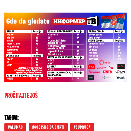
PROČITAJTE JOŠ
TAGOVI:
GLUMAC
GODIŠNJICA SMRTI
SUPRUGA