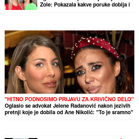
ali napravila jednu kobnu
grešku: Ostavinska
rasprava koštala papreno
by Aklamator
PREPORUKA ZA VAS
"SMETALI SU MU MOJI IZLASCI"
Voditeljka Ana
Radulović progovorila o razvodu od pevača Mirčeta
Radulovića