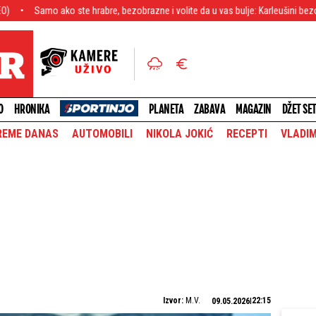
o ste hrabre, bezobrazne i volite da u vas bulje: Karleušini bezobrazni kupaći 
O
HRONIKA
PLANETA
ZABAVA
MAGAZIN
DŽET SE
REME DANAS
AUTOMOBILI
NIKOLA JOKIĆ
RECEPTI
VLADIM
Izvor:
M.V.
22:15
09.05.2026