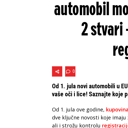
automobil mo
2 stvari
re
0
Od 1. jula novi automobili u E
vaše oči i lice! Saznajte koje
Od 1. jula ove godine,
kupovin
dve ključne novosti koje imaju 
ali i strožu kontrolu
registracij