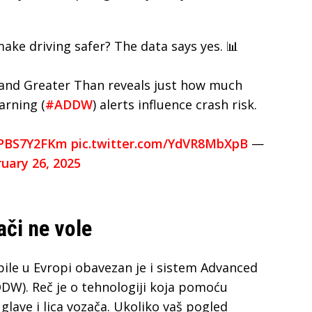
make driving safer? The data says yes. 📊
and Greater Than reveals just how much
arning (
#ADDW
) alerts influence crash risk.
/EPBS7Y2FKm
pic.twitter.com/YdVR8MbXpB
—
uary 26, 2025
ači ne vole
bile u Evropi obavezan je i sistem Advanced
DW). Reč je o tehnologiji koja pomoću
glave i lica vozača. Ukoliko vaš pogled