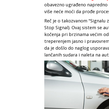
obavezno ugrađeno napredno
više neće moći da prođe proce
Reč je o takozvanom "Signalu z
Stop Signal). Ovaj sistem se a
kočenja pri brzinama većim od
treperenjem jasno i pravovreme
da je došlo do naglog usporava
lančanih sudara i naleta na au