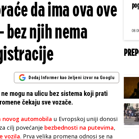
raće da ima ova ove
pog
 – bez njih nema
08.0
gistracije
PREP
Dodaj Informer kao željeni izvor na Googlu
U ne mogu na ulicu bez sistema koji prati
 promene čekaju sve vozače.
a novog automobila
u Evropskoj uniji donosi
za cilj povećanje
bezbednosti na putevima
,
e vozila
. Prva velika promena odnosi se na