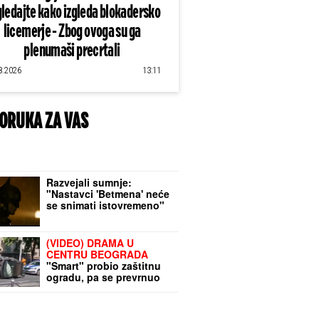
ledajte kako izgleda blokadersko
licemerje - Zbog ovoga su ga
plenumaši precrtali
8.2026
13:11
ORUKA ZA VAS
Razvejali sumnje:
"Nastavci 'Betmena' neće
se snimati istovremeno"
(VIDEO) DRAMA U
CENTRU BEOGRADA
"Smart" probio zaštitnu
ogradu, pa se prevrnuo
na krov NA SRED ULICE