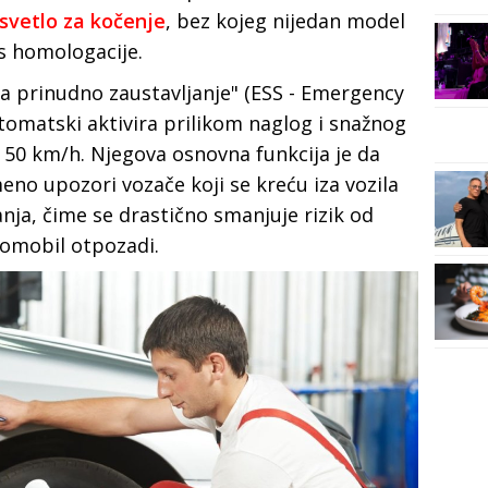
svetlo za kočenje
, bez kojeg nijedan model
s homologacije.
a prinudno zaustavljanje" (ESS - Emergency
utomatski aktivira prilikom naglog i snažnog
 50 km/h. Njegova osnovna funkcija je da
no upozori vozače koji se kreću iza vozila
nja, čime se drastično smanjuje rizik od
tomobil otpozadi.