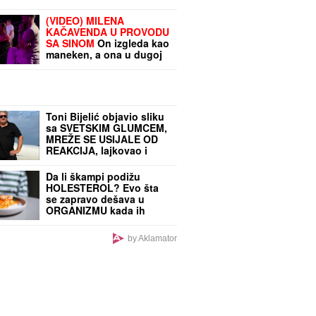
(VIDEO) MILENA
KAČAVENDA U PROVODU
SA SINOM
On izgleda kao
maneken, a ona u dugoj
haljini sa kristalima -
Napustila Srbiju, evo
kako provodi vreme po
izlasku iz "Elite 9"
Toni Bijelić objavio sliku
sa SVETSKIM GLUMCEM,
MREŽE SE USIJALE OD
REAKCIJA, lajkovao i
NOLE: "PRIJATELJI ZA
CEO ŽIVOT" (FOTO)
Da li škampi podižu
HOLESTEROL? Evo šta
se zapravo dešava u
ORGANIZMU kada ih
redovno jedete
by Aklamator