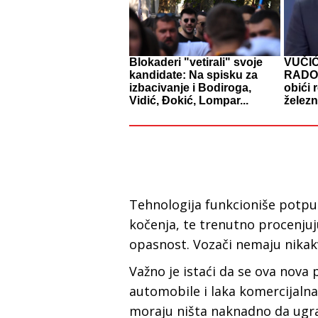
Blokaderi "vetirali" svoje
VUČI
kandidate: Na spisku za
RADOV
izbacivanje i Bodiroga,
obići 
Vidić, Đokić, Lompar...
želez
Tehnologija funkcioniše potpun
kočenja, te trenutno procenjuju
opasnost. Vozači nemaju nikak
Važno je istaći da se ova nova 
automobile i laka komercijalna 
moraju ništa naknadno da ugrađ