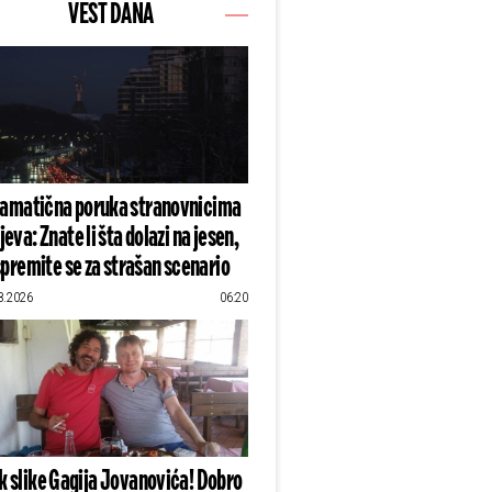
VEST DANA
amatična poruka stranovnicima
jeva: Znate li šta dolazi na jesen,
spremite se za strašan scenario
8.2026
06:20
k slike Gagija Jovanovića! Dobro