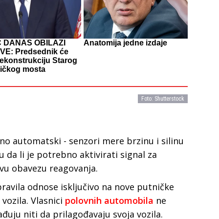
Ć DANAS OBILAZI
Anatomija jedne izdaje
E: Predsednik će
rekonstrukciju Starog
ničkog mosta
Foto: Shutterstock
o automatski - senzori mere brzinu i silinu
 da li je potrebno aktivirati signal za
vu obavezu reagovanja.
pravila odnose isključivo na nove putničke
vozila. Vlasnici
polovnih automobila
ne
uju niti da prilagođavaju svoja vozila.