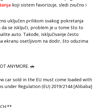
tanja
koji sistem favorizuje, sledi zvučno i
no uključen prilikom svakog pokretanja
 da se isključi, problem je u tome što to
alite auto. Takođe, isključivanje često
na ekranu osetljivom na dodir, što oduzima
NOT ANYMORE. 🚗
ew car sold in the EU must come loaded with
s under Regulation (EU) 2019/2144 [Alibaba]
CH:**