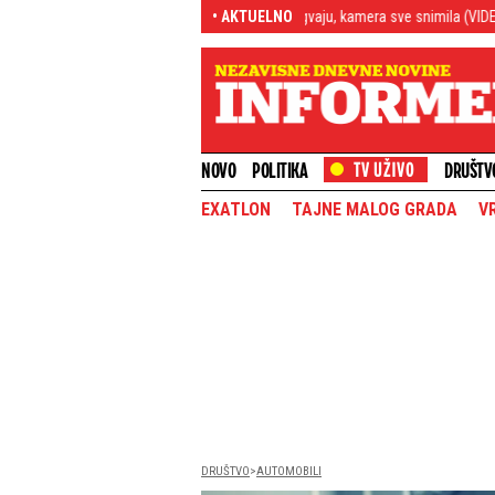
d stadiona: Bizarna scena u Urugvaju, kamera sve snimila (VIDEO)
• AKTUELNO
Samo ak
NOVO
POLITIKA
DRUŠTV
EXATLON
TAJNE MALOG GRADA
V
DRUŠTVO
AUTOMOBILI