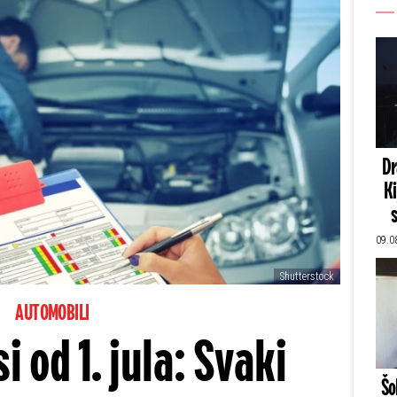
Dr
Ki
09.0
Shutterstock
AUTOMOBILI
i od 1. jula: Svaki
Šo