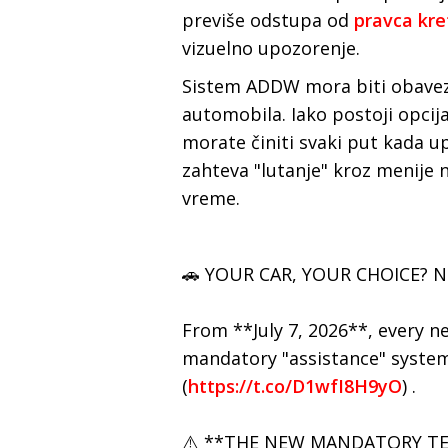
previše odstupa od
pravca kre
vizuelno upozorenje.
Sistem ADDW mora biti obavez
automobila. Iako postoji opcija
morate činiti svaki put kada up
zahteva "lutanje" kroz menije 
vreme.
🚗 YOUR CAR, YOUR CHOICE? 
From **July 7, 2026**, every n
mandatory "assistance" system
(
https://t.co/D1wfI8H9yO
) .
⚠️ **THE NEW MANDATORY TE