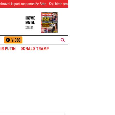
raspametiće Srbe - Koji biste smele da obučete?
Peter Sijarto "tone kao bla
DNEVNE
NOVINE
SRBIJA
T
IR PUTIN
DONALD TRAMP