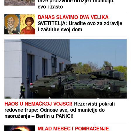
brže proizvode oružje i municiju,
evo i zašto
DANAS SLAVIMO DVA VELIKA
SVETITELjA: Uradite ovo za zdravlje
i zaštitite svoj dom
HAOS U NEMAČKOJ VOJSCI!
Rezervisti pokrali
redovne trupe: Odnose sve, od municije do
naoružanja – Berlin u PANICI!
MLAD MESEC I POMRAČENJE