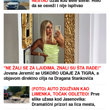
NESTAO
Užas kod Bele stene: Hteo
da se osveži i nije isplivao
"NE ŽALI SE ZA LJUDIMA, ZNALI SU ŠTA RADE!"
Jovana Jeremić se USKORO UDAJE ZA TIGRA, a
objavom direktno cilja na Dragana Stankovića
(FOTO) AUTO ZGUŽVAN KAO
LIMENKA, TOČAK ODLETEO!
Prve
slike užasa kod Jasenovika:
Dramatični prizori sa lica mesta,
sumnja se da ima povređenih