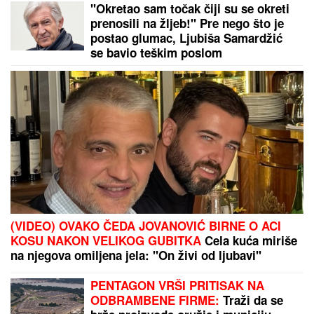
"Okretao sam točak čiji su se okreti
prenosili na žljeb!" Pre nego što je
postao glumac, Ljubiša Samardžić
se bavio teškim poslom
(VIDEO) OVAKO ČEDA JOVANOVIĆ BIRNE O ACI
KOSU NAKON VELIKOG GUBITKA
Cela kuća miriše
na njegova omiljena jela: "On živi od ljubavi"
PENTAGON VRŠI PRITISAK NA
ODBRAMBENE FIRME:
Traži da se