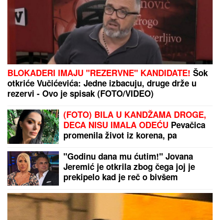
BLOKADERI IMAJU "REZERVNE" KANDIDATE!
Šok
otkriće Vučićevića: Jedne izbacuju, druge drže u
rezervi - Ovo je spisak (FOTO/VIDEO)
(FOTO) BILA U KANDŽAMA DROGE,
DECA NISU IMALA ODEĆU
Pevačica
promenila život iz korena, pa
pokazala kako sada izgleda: "Bez
filtera"
"Godinu dana mu ćutim!" Jovana
Jeremić je otkrila zbog čega joj je
prekipelo kad je reč o bivšem
vereniku Draganu Stankoviću