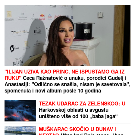
"ILIJAN UŽIVA KAO PRINC, NE ISPUŠTAMO GA IZ
RUKU"
Ceca Ražnatović o unuku, porodici Gudelj i
Anastasiji: "Odlično se snašla, nisam je savetovala",
spomenula i novi album posle 10 godina
TEŽAK UDARAC ZA ZELENSKOG: U
Harkovskoj oblasti u avgustu
uništeno više od 100 „baba jaga“
MUŠKARAC SKOČIO U DUNAV I