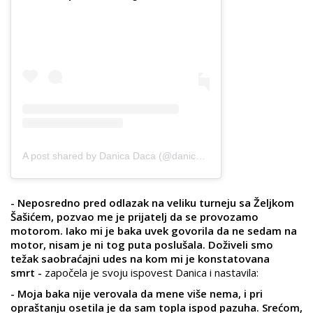
A post shared by Danica Daca (@danicabalabanovicofficial)
- Neposredno pred odlazak na veliku turneju sa Željkom
Šašićem, pozvao me je prijatelj da se provozamo
motorom. Iako mi je baka uvek govorila da ne sedam na
motor, nisam je ni tog puta poslušala. Doživeli smo
težak saobraćajni udes na kom mi je konstatovana
smrt -
započela je svoju ispovest Danica i nastavila:
- Moja baka nije verovala da mene više nema, i pri
opraštanju osetila je da sam topla ispod pazuha. Srećom,