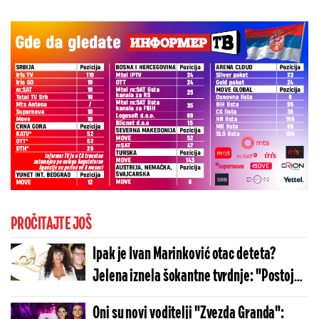
PROČITAJTE JOŠ
Ipak je Ivan Marinković otac deteta?
Jelena iznela šokantne tvrdnje: "Postoje
poruke gde mi je rekao da Miljani kasni"
Oni su novi voditelji "Zvezda Granda":