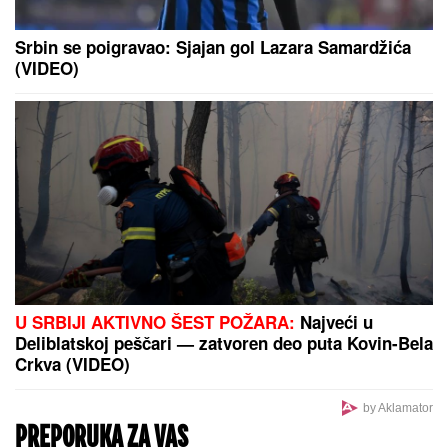
Srbin se poigravao: Sjajan gol Lazara Samardžića
(VIDEO)
U SRBIJI AKTIVNO ŠEST POŽARA:
Najveći u
Deliblatskoj peščari — zatvoren deo puta Kovin-Bela
Crkva (VIDEO)
by Aklamator
PREPORUKA ZA VAS