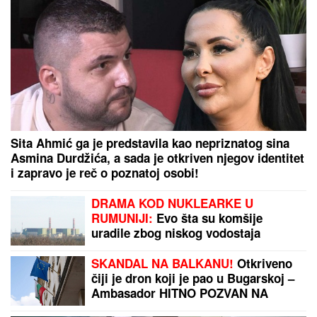
Sita Ahmić ga je predstavila kao nepriznatog sina
Asmina Durdžića, a sada je otkriven njegov identitet
i zapravo je reč o poznatoj osobi!
DRAMA KOD NUKLEARKE U
RUMUNIJI:
Evo šta su komšije
uradile zbog niskog vodostaja
Dunava
SKANDAL NA BALKANU!
Otkriveno
čiji je dron koji je pao u Bugarskoj –
Ambasador HITNO POZVAN NA
RAPORT!