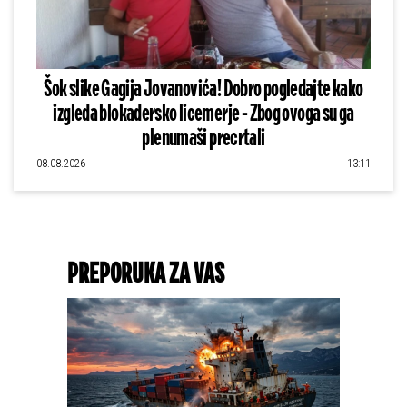
Šok slike Gagija Jovanovića! Dobro pogledajte kako
izgleda blokadersko licemerje - Zbog ovoga su ga
plenumaši precrtali
08.08.2026
13:11
PREPORUKA ZA VAS