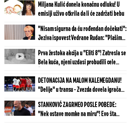
Miljana Kulić donela konačnu odluku! U
emisiji uživo otkrila da li će zadržati bebu
"Nisam sigurna da ću rođendan dočekati":
Jeziva ispovest Vedrane Rudan: "Plašim
se da umrem"
Prva žestoka akcija u "Eliti 8"! Zatresla se
Bela kuća, njeni uzdasi probudili cele
Šimanovce
DETONACIJA NA MALOM KALEMEGDANU!
"Delije" u transu - Zvezda dovela igrača
Real Madrida!
STANKOVIĆ ZAGRMEO POSLE POBEDE:
"Nek ostave momke na miru"! Evo šta
kaže o isključenju golmana!