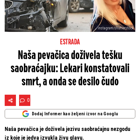
instagram/shutterstock
ESTRADA
Naša pevačica doživela tešku
saobraćajku: Lekari konstatovali
smrt, a onda se desilo čudo
0
Dodaj Informer kao željeni izvor na Googlu
Naša pevačica je doživela jezivu saobraćajnu nezgodu
iz koje je jedva izvukla živu glavu.