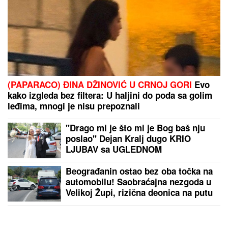
(PAPARACO) ĐINA DŽINOVIĆ U CRNOJ GORI
Evo
kako izgleda bez filtera: U haljini do poda sa golim
leđima, mnogi je nisu prepoznali
"Drago mi je što mi je Bog baš nju
poslao" Dejan Kralj dugo KRIO
LJUBAV sa UGLEDNOM
DOKTORKOM, a sada spremni za
novo životno poglavlje (VIDEO)
Beograđanin ostao bez oba točka na
automobilu! Saobraćajna nezgoda u
Velikoj Župi, rizična deonica na putu
ka primorju (FOTO)