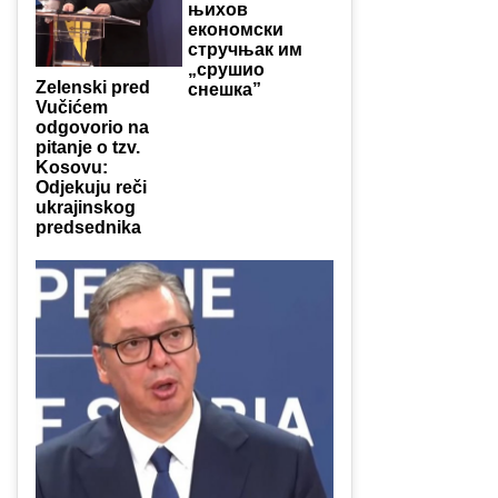
њихов
економски
стручњак им
„срушио
Zelenski pred
снешка”
Vučićem
odgovorio na
pitanje o tzv.
Kosovu:
Odjekuju reči
ukrajinskog
predsednika