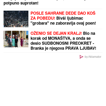
potpuno suprotan!
POSLE SAHRANE DEDE DAO KOŠ
ZA POBEDU!
Bivši ljubimac
"grobara" ne zaboravlja ovaj poen!
OŽENIO SE DEJAN KRALJ!
Bio na
korak od MONAŠTVA, a onda se
desio SUDBONOSNI PREOKRET -
Branka je njegova PRAVA LJUBAV!
by Aklamator