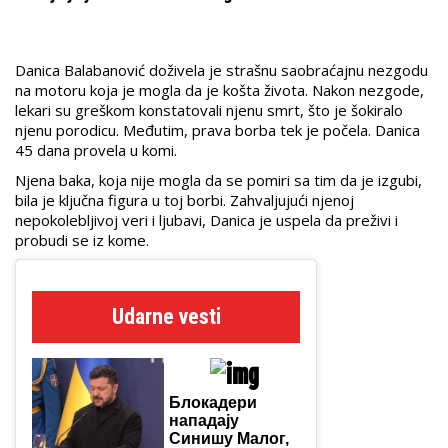
Danica Balabanović
doživela je strašnu saobraćajnu nezgodu
na motoru koja je
mogla da je košta života. Nakon nezgode,
lekari su greškom konstatovali njenu smrt, što je šokiralo
njenu porodicu. Međutim, prava borba tek je počela. Danica
45 dana provela u komi.
Njena baka, koja nije mogla da se pomiri sa tim da je izgubi,
bila je ključna figura u toj borbi. Zahvaljujući njenoj
nepokolebljivoj veri i ljubavi, Danica je uspela da preživi i
probudi se iz kome.
Udarne vesti
Блокадери
нападају
Синишу Малог,