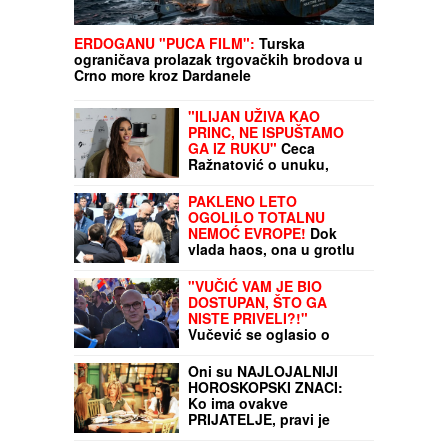
ERDOGANU "PUCA FILM":
Turska
ograničava prolazak trgovačkih brodova u
Crno more kroz Dardanele
"ILIJAN UŽIVA KAO
PRINC, NE ISPUŠTAMO
GA IZ RUKU"
Ceca
Ražnatović o unuku,
porodici Gudelj i
Anastasiji: "Odlično se
PAKLENO LETO
snašla, nisam je
OGOLILO TOTALNU
savetovala", spomenula i
NEMOĆ EVROPE!
Dok
novi album posle 10
vlada haos, ona u grotlu
godina
problema SAMO
POSMATRA: Tenzije su
"VUČIĆ VAM JE BIO
na vrhuncu, a rešenja
DOSTUPAN, ŠTO GA
nigde
NISTE PRIVELI?!"
Vučević se oglasio o
napadima na predsednika
Srbije iz BiH: "Sarajevo
Oni su NAJLOJALNIJI
safari je spin,
HOROSKOPSKI ZNACI:
propaganda, laž"
Ko ima ovakve
PRIJATELJE, pravi je
srećnik - reč IZDAJA u