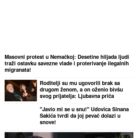
Masovni protest u Nemačkoj: Desetine hiljada ljudi
traži ostavku savezne vlade i proterivanje ilegalnih
migranata!
Roditelji su mu ugovorili brak sa
drugom ženom, a on oženio bivšu
svog prijatelja: Ljubavna priča
slavnog para je jedna od najlepših, a
malo ko zna detalje
"Javio mi se u snu!" Udovica Sinana
Sakića tvrdi da joj pevač dolazi u
snove!