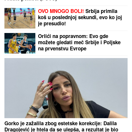
OVO MNOGO BOLI!
Srbija primila
koš u poslednjoj sekundi, evo ko joj
je presudio!
Orlići na popravnom: Evo gde
možete gledati meč Srbije i Poljske
na prvenstvu Evrope
Gorko je zažalila zbog estetske korekcije: Dalila
Dragojević je htela da se ulepša, a rezultat je bio