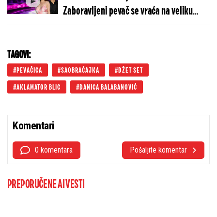
Zaboravljeni pevač se vraća na veliku
scenu
TAGOVI:
PEVAČICA
SAOBRAĆAJKA
DŽET SET
AKLAMATOR BLIC
DANICA BALABANOVIĆ
Komentari
0 komentara
Pošaljite komentar
PREPORUČENE AI VESTI