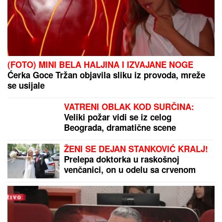
(FOTO) MINI BELA HALJINA I IZVAJANE NOGE
Ćerka Goce Tržan objavila sliku iz provoda, mreže
se usijale
VATRENI OBLAK KOD SURČINA:
Veliki požar vidi se iz celog
Beograda, dramatične scene
uznemirile prestonicu
ŽENI SE DEJAN STANKOVIĆ KRALJ!
Prelepa doktorka u raskošnoj
venčanici, on u odelu sa crvenom
kravatom: Ne skidaju osmeh pred
crkveno venčanje