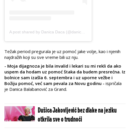
A post shared by Danica Daca (@danicabalabanovicofficial)
Težak period pregurala je uz pomoć jake volje, kao i njenih
najdražih koji su sve vreme bili uz nju.
- Moja dijagnoza je bila invalid i lekari su mi rekli da ako
uspem da hodam uz pomoć štaka da budem presrećna. Iz
bolnice sam izašla 6. septembra i uz uporne vežbe i
Božiju pomoć, već sam pevala za Novu godinu -
ispričala
je Danica Balabanović za Grand.
Dušica Jakovljević bez dlake na jeziku
otkrila sve o trudnoći