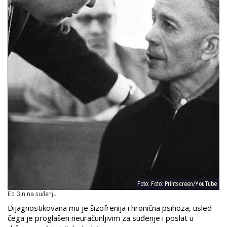
Foto: Foto: Printscreen/YouTube
Ed Gin na suđenju
Dijagnostikovana mu je šizofrenija i hronična psihoza, usled
čega je proglašen neuračunljivim za suđenje i poslat u