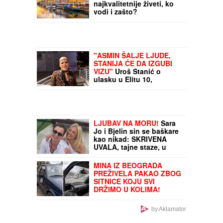
najkvalitetnije živeti, ko
vodi i zašto?
"ASMIN ŠALJE LJUDE,
STANIJA ĆE DA IZGUBI
VIZU"
Uroš Stanić o
ulasku u Elitu 10,
pretnjama i tužbama:
"Zaradiću 200.000 evra,
idem u američku
ambasadu"
LJUBAV NA MORU!
Sara
Jo i Bjelin sin se baškare
kao nikad: SKRIVENA
UVALA, tajne staze, u
kadar upala i jahta - evo u
kakvom izdanju je
MINA IZ BEOGRADA
pevačica slikala Alekseja
PREŽIVELA PAKAO ZBOG
(FOTO)
SITNICE KOJU SVI
DRŽIMO U KOLIMA!
Eksplozija joj raznela
stakla i retrovizor, šteta
by Aklamator
nekoliko stotina evra:
"Bila sam u šoku kada