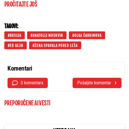
PROČITAJTE JOŠ
TAGOVI:
RUSIJA
ANATOLIJ MOSKVIN
OLGA ČARDIMOVA
ED GEJN
ŽENA SPAVALA PORED LEŠA
Komentari
0 komentara
Pošaljite komentar
PREPORUČENE AI VESTI