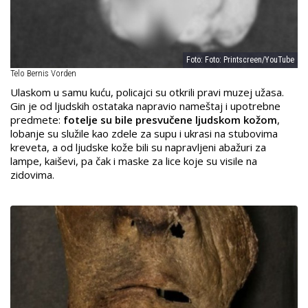
Foto: Foto: Printscreen/YouTube
Telo Bernis Vorden
Ulaskom u samu kuću, policajci su otkrili pravi muzej užasa.
Gin je od ljudskih ostataka napravio nameštaj i upotrebne
predmete:
fotelje su bile presvučene ljudskom kožom
,
lobanje su služile kao zdele za supu i ukrasi na stubovima
kreveta, a od ljudske kože bili su napravljeni abažuri za
lampe, kaiševi, pa čak i maske za lice koje su visile na
zidovima.