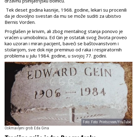
državnu psihijatrijsku bolnicu.
Tek deset godina kasnije, 1968. godine, lekari su procenili
da je dovoljno svestan da mu se može suditi za ubistvo
Bernis Vorden.
Proglašen je krivim, ali zbog mentalnog stanja ponovo je
vraćen u umobolnicu. Ed Gin je ostatak svog života proveo
kao uzoran i miran pacijent, baveći se baštovanstvom i
stolarijom, sve dok nije preminuo od raka i respiratornih
problema u julu 1984. godine, u svojoj 77. godini.
Foto: Foto: Printscreen/YouTube
Oskrnavljeni grob Eda Gina