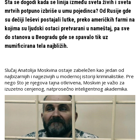
Šta se dogodi kada se linija između sveta živih i sveta
mrtvih potpuno izbriše u umu pojedinca? Od Rusije gde
su dečiji leševi postajali lutke, preko američkih farmi na
kojima su ljudski ostaci pretvarani u nameštaj, pa sve
do stanova u Beogradu gde se spavalo tik uz
mumificirana tela najbližih.
Slučaj Anatolija Moskvina ostaje zabeležen kao jedan od
najbizarnijih i najjezivijih u modernoj istoriji kriminalistike. Pre
nego što je njegova tajna otkrivena, Moskvin je važio za
izuzetno cenjenog, natprosečno inteligentnog akademika.