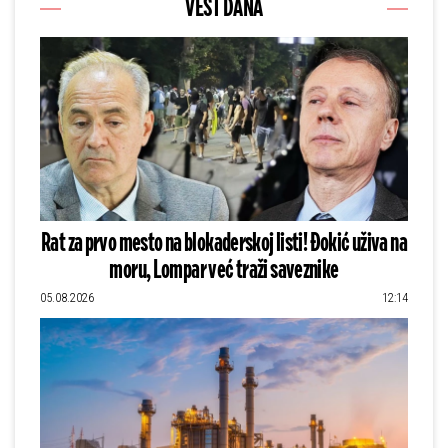
VEST DANA
Rat za prvo mesto na blokaderskoj listi! Đokić uživa na
moru, Lompar već traži saveznike
05.08.2026
12:14