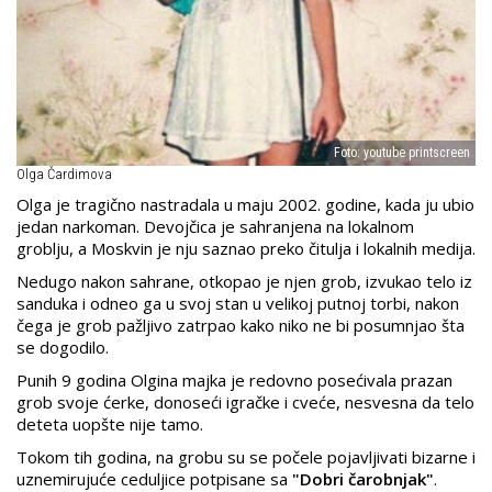
Foto: youtube printscreen
Olga Čardimova
Olga je tragično nastradala u maju 2002. godine, kada ju ubio
jedan narkoman. Devojčica je sahranjena na lokalnom
groblju, a Moskvin je nju saznao preko čitulja i lokalnih medija.
Nedugo nakon sahrane, otkopao je njen grob, izvukao telo iz
sanduka i odneo ga u svoj stan u velikoj putnoj torbi, nakon
čega je grob pažljivo zatrpao kako niko ne bi posumnjao šta
se dogodilo.
Punih 9 godina Olgina majka je redovno posećivala prazan
grob svoje ćerke, donoseći igračke i cveće, nesvesna da telo
deteta uopšte nije tamo.
Tokom tih godina, na grobu su se počele pojavljivati bizarne i
uznemirujuće ceduljice potpisane sa
"Dobri čarobnjak"
.