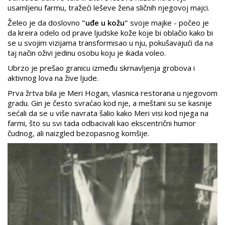
usamljenu farmu, tražeći leševe žena sličnih njegovoj majci.
Želeo je da doslovno
"uđe u kožu"
svoje majke - počeo je
da kreira odelo od prave ljudske kože koje bi oblačio kako bi
se u svojim vizijama transformisao u nju, pokušavajući da na
taj način oživi jedinu osobu koju je ikada voleo.
Ubrzo je prešao granicu između skrnavljenja grobova i
aktivnog lova na žive ljude.
Prva žrtva bila je Meri Hogan, vlasnica restorana u njegovom
gradu. Gin je često svraćao kod nje, a meštani su se kasnije
sećali da se u više navrata šalio kako Meri visi kod njega na
farmi, što su svi tada odbacivali kao ekscentrični humor
čudnog, ali naizgled bezopasnog komšije.