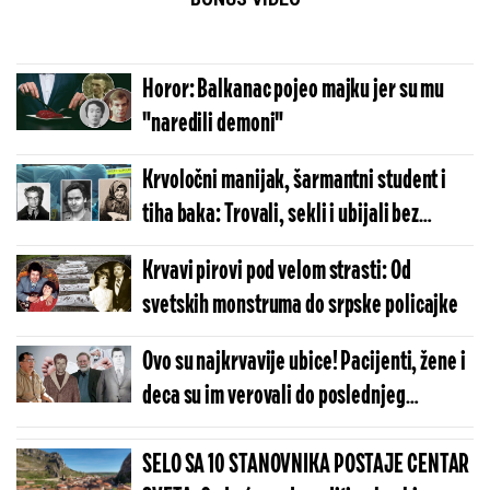
Horor: Balkanac pojeo majku jer su mu
"naredili demoni"
Krvoločni manijak, šarmantni student i
tiha baka: Trovali, sekli i ubijali bez
kajanja
Krvavi pirovi pod velom strasti: Od
svetskih monstruma do srpske policajke
Ovo su najkrvavije ubice! Pacijenti, žene i
deca su im verovali do poslednjeg
trenutka
SELO SA 10 STANOVNIKA POSTAJE CENTAR