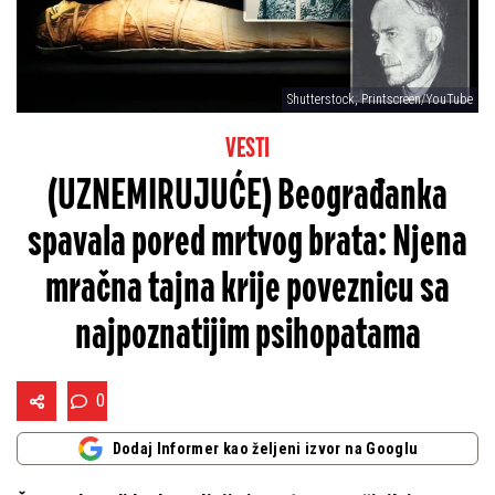
Shutterstock, Printscreen/YouTube
VESTI
(UZNEMIRUJUĆE) Beograđanka
spavala pored mrtvog brata: Njena
mračna tajna krije poveznicu sa
najpoznatijim psihopatama
0
Dodaj Informer kao željeni izvor na Googlu