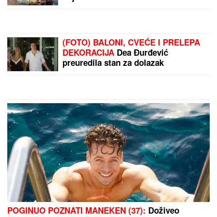
tata gura kolica dok Ilijan spava,
raznežila sve
(FOTO) BALONI, CVEĆE I PRELEPA
DEKORACIJA
Dea Đurđević
preuredila stan za dolazak
naslednice, sve u znaku male Iris:
"Dobrodošla, ljubavi"
POGINUO POZNATI MANEKEN (37):
Doživeo