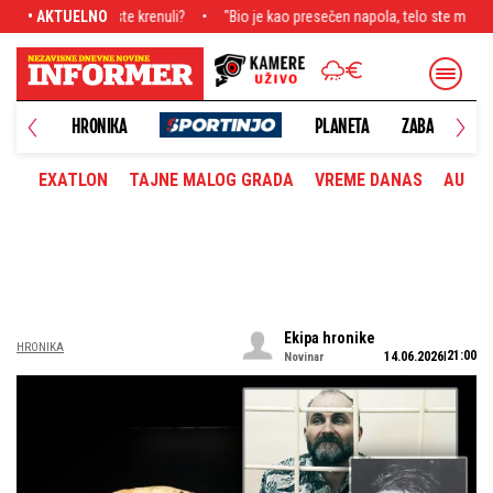
?
• AKTUELNO
"Bio je kao presečen napola, telo ste mogli da savijete i namestite kako
UŠTVO
HRONIKA
PLANETA
ZABAVA
M
EXATLON
TAJNE MALOG GRADA
VREME DANAS
AUTOM
Ekipa hronike
HRONIKA
21:00
14.06.2026
Novinar