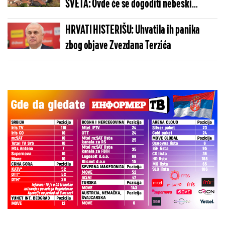
SVETA: Ovde će se dogoditi nebeski
spektakl koji se čeka više od 100 godina
HRVATI HISTERIŠU: Uhvatila ih panika
zbog objave Zvezdana Terzića