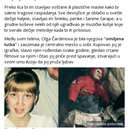
Preko lica bi im stavljao voštane ili plastične maske kako bi
sakrio tragove raspadanja. Sve devojčice je oblačio u svetle
dečije haljine, stavljao im šminku, perike i šarene čarape, a u
grudne koševe nekih od njih ugrađivao je muzičke kutije koje
bi svirale dečije melodije kada bi ih pritisnuo.
Među svim telima, Olga Čardimova je bila njegova
"omiljena
lutka"
i zauzimala je centralno mesto u sobi. Kupovao joj je
igračke, slavio njen rođendan svake godine, gledao crtane
filmove sa njom i čitao joj priče pred spavanje, stvarajući u
svom umu iluziju da joj pruža ljubav.
Foto: youtube printscreen