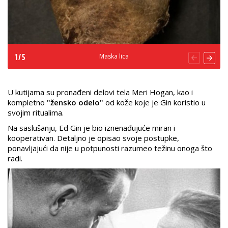
Maska lica
1
/
5
U kutijama su pronađeni delovi tela Meri Hogan, kao i
kompletno
"žensko odelo"
od kože koje je Gin koristio u
svojim ritualima.
Na saslušanju, Ed Gin je bio iznenađujuće miran i
kooperativan. Detaljno je opisao svoje postupke,
ponavljajući da nije u potpunosti razumeo težinu onoga što
radi.