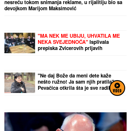
nesreću tokom snimanja reklame, u rijalitiju bio sa
devojkom Marijom Maksimović
"MA NEK ME UBIJU, UHVATILA ME
NEKA SVEJEDNOĆA"
Isplivala
prepiska Zvicerovih prljavih
policajaca: "Čitav me život jure, nek
urade to da počinem" (FOTO)
"Ne daj Bože da meni dete kaže
nešto ružno! Ja sam njih pratila":
Pevačica otkrila šta je sve radila
VIDEO
zbog dece, o ovome nikada nije
pričala