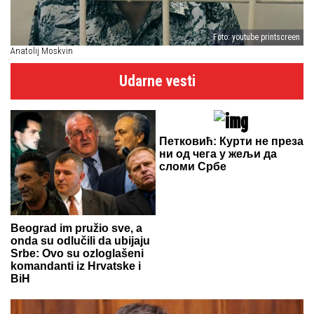
Foto: youtube printscreen
Anatolij Moskvin
Udarne vesti
Петковић: Курти не преза
ни од чега у жељи да
сломи Србе
Beograd im pružio sve, a
onda su odlučili da ubijaju
Srbe: Ovo su ozloglašeni
komandanti iz Hrvatske i
BiH