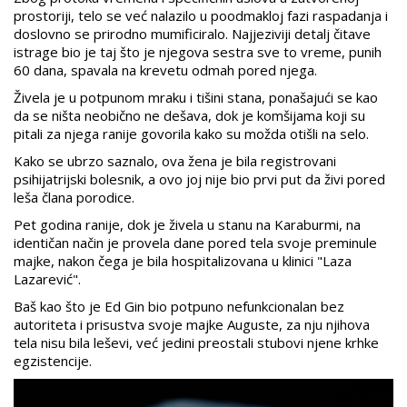
prostoriji, telo se već nalazilo u poodmakloj fazi raspadanja i
doslovno se prirodno mumificiralo. Najjeziviji detalj čitave
istrage bio je taj što je njegova sestra sve to vreme, punih
60 dana, spavala na krevetu odmah pored njega.
Živela je u potpunom mraku i tišini stana, ponašajući se kao
da se ništa neobično ne dešava, dok je komšijama koji su
pitali za njega ranije govorila kako su možda otišli na selo.
Kako se ubrzo saznalo, ova žena je bila registrovani
psihijatrijski bolesnik, a ovo joj nije bio prvi put da živi pored
leša člana porodice.
Pet godina ranije, dok je živela u stanu na Karaburmi, na
identičan način je provela dane pored tela svoje preminule
majke, nakon čega je bila hospitalizovana u klinici "Laza
Lazarević".
Baš kao što je Ed Gin bio potpuno nefunkcionalan bez
autoriteta i prisustva svoje majke Auguste, za nju njihova
tela nisu bila leševi, već jedini preostali stubovi njene krhke
egzistencije.