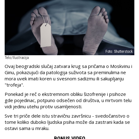
Foto: Shutterstock
Telo/Ilustracija
Ovaj beogradski slučaj zatvara krug sa pričama o Moskvinu i
Ginu, pokazujući da patologija suživota sa preminulima ne
mora uvek imati koren u svesnom sadizmu ili sakupljanju
"trofeja".
Ponekad je reč o ekstremnom obliku šizofrenije i psihoze
gde pojedinac, potpuno odsečen od društva, u mrtvom telu
vidi jedinu utehu protiv usamljenosti.
Sve tri priče dele istu stravičnu završnicu - svedočanstvo o
tome koliko duboko ljudska psiha može da zastrani kada se
ostavi sama u mraku.
BONUS VIDEO