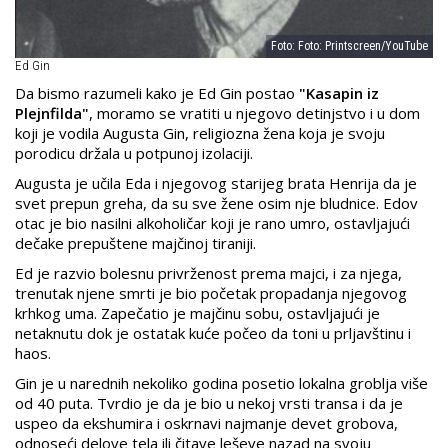
Foto: Foto: Printscreen/YouTube
Ed Gin
Da bismo razumeli kako je Ed Gin postao
"Kasapin iz
Plejnfilda"
, moramo se vratiti u njegovo detinjstvo i u dom
koji je vodila Augusta Gin, religiozna žena koja je svoju
porodicu držala u potpunoj izolaciji.
Augusta je učila Eda i njegovog starijeg brata Henrija da je
svet prepun greha, da su sve žene osim nje bludnice. Edov
otac je bio nasilni alkoholičar koji je rano umro, ostavljajući
dečake prepuštene majčinoj tiraniji.
Ed je razvio bolesnu privrženost prema majci, i za njega,
trenutak njene smrti je bio početak propadanja njegovog
krhkog uma. Zapečatio je majčinu sobu, ostavljajući je
netaknutu dok je ostatak kuće počeo da toni u prljavštinu i
haos.
Gin je u narednih nekoliko godina posetio lokalna groblja više
od 40 puta. Tvrdio je da je bio u nekoj vrsti transa i da je
uspeo da ekshumira i oskrnavi najmanje devet grobova,
odnoseći delove tela ili čitave leševe nazad na svoju