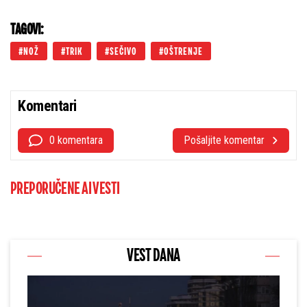
TAGOVI:
NOŽ
TRIK
SEČIVO
OŠTRENJE
Komentari
0 komentara
Pošaljite komentar
PREPORUČENE AI VESTI
VEST DANA