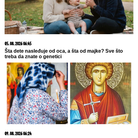
skidaju osmeh sa lica, a ona jednim
potezom OČARALA SVE
RASKINULI TEODORA I BEBICA
Ostavila ga nakon
izlaska iz Elite 9 i uzela sve stvari: Ovo su detalji
STRAVIČNA NESREĆA KOD