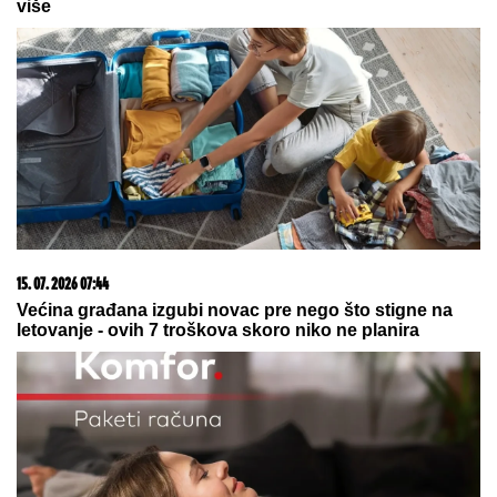
05. 08. 2026 06:45
Šta dete nasleđuje od oca, a šta od majke? Sve što
treba da znate o genetici
09. 08. 2026 06:24