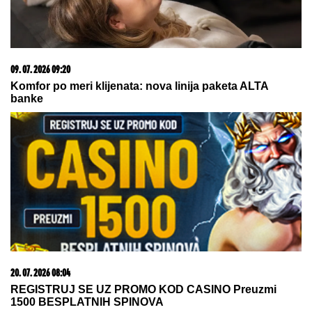
Mame, danas ne čistimo kuću. Poštujemo Svetog
Panteliju
06. 08. 2026 09:39
Marija (3) se igrala u dvorištu i samo je nestala: Posle
42 godine otac je pronašao, zanemeo je kada je saznao
gde je bila