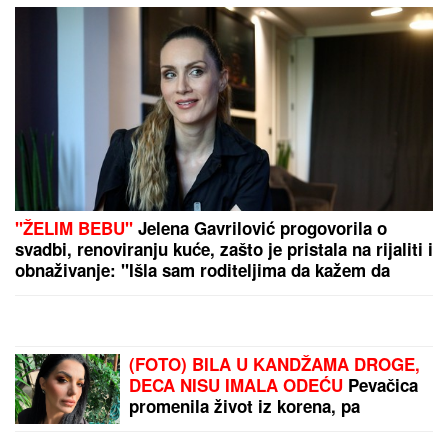
Beograđanin ostao bez
oba točka na automobilu!
Saobraćajna nezgoda u
Velikoj Župi, rizična
deonica na putu ka
primorju (FOTO)
ON JE NOVI UČESNIK
ELITE 10
Željko Mitrović
potvrdio njegov ulazak: