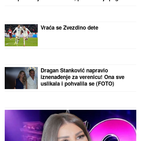
"ŽELIM BEBU"
Jelena Gavrilović progovorila o
svadbi, renoviranju kuće, zašto je pristala na rijaliti i
obnaživanje: "Išla sam roditeljima da kažem da
odustajem"
(FOTO) BILA U KANDŽAMA DROGE,
DECA NISU IMALA ODEĆU
Pevačica
promenila život iz korena, pa
pokazala kako sada izgleda: "Bez
filtera"