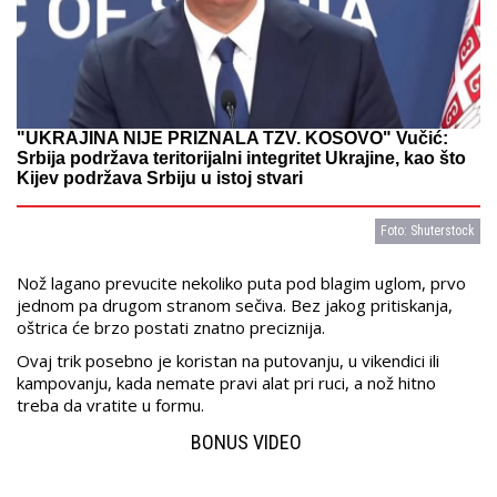
"UKRAJINA NIJE PRIZNALA TZV. KOSOVO" Vučić:
Srbija podržava teritorijalni integritet Ukrajine, kao što
Kijev podržava Srbiju u istoj stvari
Foto: Shuterstock
Nož lagano prevucite nekoliko puta pod blagim uglom, prvo
jednom pa drugom stranom sečiva. Bez jakog pritiskanja,
oštrica će brzo postati znatno preciznija.
Ovaj trik posebno je koristan na putovanju, u vikendici ili
kampovanju, kada nemate pravi alat pri ruci, a nož hitno
treba da vratite u formu.
BONUS VIDEO