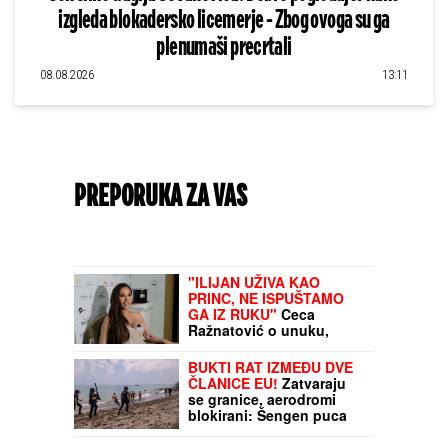
izgleda blokadersko licemerje - Zbog ovoga su ga
plenumaši precrtali
08.08.2026
13:11
PREPORUKA ZA VAS