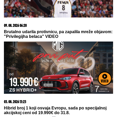
Dete sa autizmom polivali vodom i mazali mu lak na
usta: Potresno iskustvo žene iz vrtića za Mame
09. 08. 2026 06:26
Da li deca nasleđuju otpornost na stres? Evo šta kaže
VIDEO
nauka