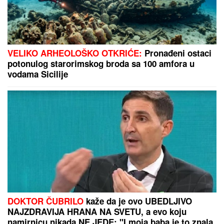
"MNOGO SAM TUŽAN, POČIVAJ U MIRU"
Pevačica
umrla nakon borbe sa leukemijom, imala
transplantaciju koštane srži, pa se stanje pogoršalo: