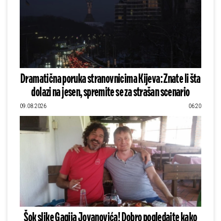
Dramatična poruka stranovnicima Kijeva: Znate li šta
dolazi na jesen, spremite se za strašan scenario
09.08.2026
06:20
Šok slike Gagija Jovanovića! Dobro pogledajte kako