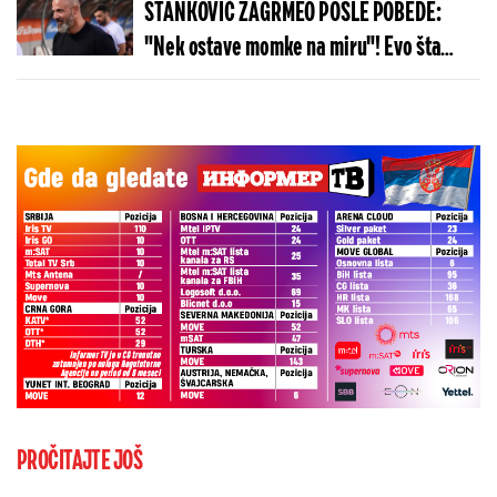
STANKOVIĆ ZAGRMEO POSLE POBEDE:
"Nek ostave momke na miru"! Evo šta
kaže o isključenju golmana!
PROČITAJTE JOŠ