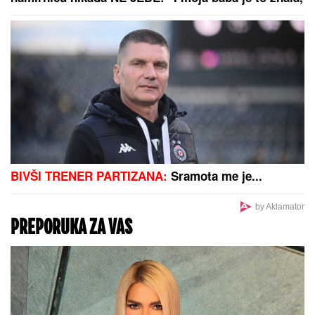
Emir Habibović se oprostio
Vraća se Zvezdino dete