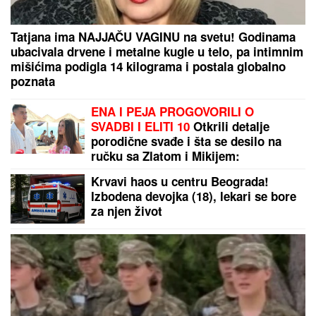
VELIKO ARHEOLOŠKO OTKRIĆE:
Pronađeni ostaci
potonulog starorimskog broda sa 100 amfora u
vodama Sicilije
DOKTOR ČUBRILO
kaže da je ovo UBEDLJIVO
NAJZDRAVIJA HRANA NA SVETU, a evo koju
namirnicu nikada NE JEDE: "I moja baba je to znala,