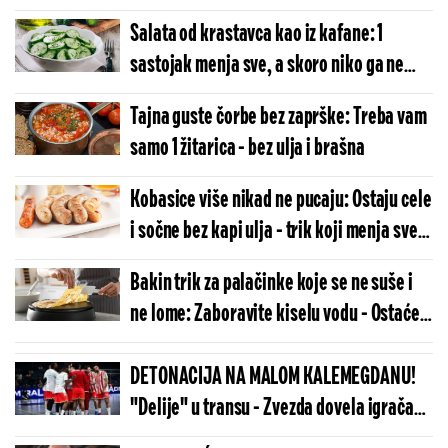
Salata od krastavca kao iz kafane: 1
sastojak menja sve, a skoro niko ga ne
dodaje
Tajna guste čorbe bez zaprške: Treba vam
samo 1 žitarica - bez ulja i brašna
Kobasice više nikad ne pucaju: Ostaju cele
i sočne bez kapi ulja - trik koji menja sve
tokom prženja
Bakin trik za palačinke koje se ne suše i
ne lome: Zaboravite kiselu vodu - Ostaće
meke i posle 24 sata
DETONACIJA NA MALOM KALEMEGDANU!
"Delije" u transu - Zvezda dovela igrača
Real Madrida!