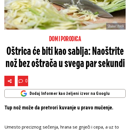
Shuterstock
DOM I PORODICA
Oštrica će biti kao sablja: Naoštrite
nož bez oštrača u svega par sekundi
0
Dodaj Informer kao željeni izvor na Googlu
Tup nož može da pretvori kuvanje u pravo mučenje.
Umesto preciznog sečenja, hrana se gnječi i cepa, a uz to