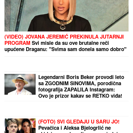
Dragan Stanković napravio
iznenađenje za verenicu! Ona sve
uslikala i pohvalila se (FOTO)