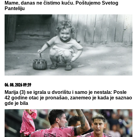
JASENOVIKA!
Strahuje se da ima
TEŠKO POVREĐENIH, sve vrvi od
policije i Hitne pomoći (FOTO)
ŠOK!
Hari i Megan se VRAĆAJU U
BRITANIJU 6 godina nakon Megzita?
Pljuvali za sve pare dinastiju, jurili
američki san pa se pokajali: Susret
sa Čarlsom mogao bi da najavi
preokret