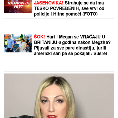
Sita Ahmić ga je predstavila kao
nepriznatog sina Asmina Durdžića, a
sada je otkriven njegov identitet i
zapravo je reč o poznatoj osobi!