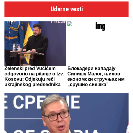
Udarne vesti
Zelenski pred Vučićem
Блокадери нападају
odgovorio na pitanje o tzv.
Синишу Малог, њихов
Kosovu: Odjekuju reči
економски стручњак им
ukrajinskog predsednika
„срушио снешка”