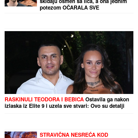
DALILA DRAGOJEVIĆ ŽELI U ELITU 10
Otkrila pod
kojim uslovima bi ušla, cifra je ogromna:
Spomenula i skandal sa Dragojevićem