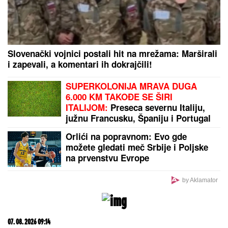
a možda vam zvuči suludo"
BIVŠI TRENER PARTIZANA:
Sramota me je...
by Aklamator
PREPORUKA ZA VAS