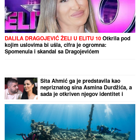
(FOTO) SVI GLEDAJU U SARU JO!
Pevačica i Aleksa Bjelogrlić ne
skidaju osmeh sa lica, a ona jednim
potezom OČARALA SVE