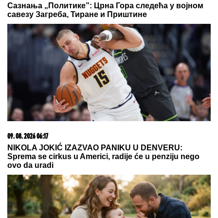
(VIDEO) JOVANA JEREMIĆ PREKINULA JUTARNJI
PROGRAM
Svi misle da su ove brutalne reči
upućene Draganu: "Svima sam donela samo dobro"
Legendarni Boris Beker provodi leto
sa ZGODNIM SINOVIMA, porodična
fotografija ZAPALILA Instagram:
Ovo je prizor kakav se RETKO viđa!
(FOTO) SVI GLEDAJU U SARU JO!
Pevačica i Aleksa Bjelogrlić ne