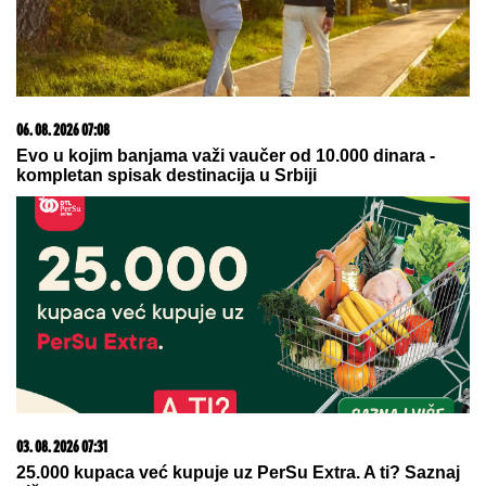
Сазнања „Политике”: Црна Гора следећа у војном
савезу Загреба, Тиране и Приштине
09. 08. 2026 06:17
NIKOLA JOKIĆ IZAZVAO PANIKU U DENVERU:
Sprema se cirkus u Americi, radije će u penziju nego
ovo da uradi