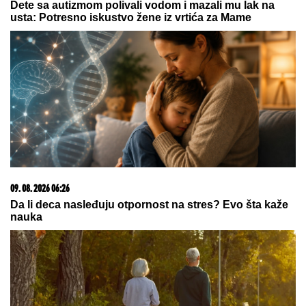
Slovenački vojnici postali hit na mrežama: Marširali
i zapevali, a komentari ih dokrajčili!
SUPERKOLONIJA MRAVA DUGA
6.000 KM TAKOĐE SE ŠIRI
ITALIJOM:
Preseca severnu Italiju,
južnu Francusku, Španiju i Portugal
Orlići na popravnom: Evo gde
možete gledati meč Srbije i Poljske
na prvenstvu Evrope
by Aklamator
07. 08. 2026 09:14