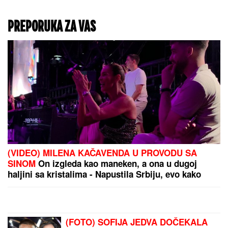
PREPORUKA ZA VAS
(VIDEO) MILENA KAČAVENDA U PROVODU SA
SINOM
On izgleda kao maneken, a ona u dugoj
haljini sa kristalima - Napustila Srbiju, evo kako
provodi vreme po izlasku iz "Elite 9"
(FOTO) SOFIJA JEDVA DOČEKALA