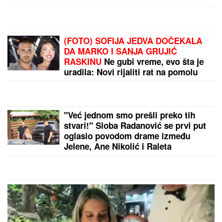
(FOTO) SOFIJA JEDVA DOČEKALA
DA MARKO I SANJA GRUJIĆ
RASKINU
Ne gubi vreme, evo šta je
uradila: Novi rijaliti rat na pomolu
"Već jednom smo prešli preko tih
stvari!" Sloba Radanović se prvi put
oglasio povodom drame između
Jelene, Ane Nikolić i Raleta