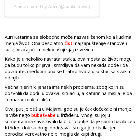
A post shared by 𝘈𝘶𝘳𝘪 (@aurikatariina)
Auri Katarina se slobodno može nazvati ženom koja ljudima
menja život. Ona besplatno
čisti
najzapuštenije stanove i
kuće, vraćajući im nekadašnji sjaj i svežinu.
Kako je u nekoliko navrata istakla, ova mesta za život mogu
da budu toliko prljava i smrdljiva da vam nekada dođe i da
povratite, međutim ona se hrabro hvata u koštac sa svakim
od njih.
Većina njenih klijenata ima nekih problema, zbog kojih su i
dozvolili da dođu u ovakvu situaciju, a Katarinina misija je da
im makar malo olakša.
Ovaj put je otišla u Majami, gde su je čak dočekale ni manje
ni više nego
bubašvabe
u frižideru. Mnogi su joj u
komentarima savetovali da bi bilo bolje da je samo bacila ceo
frižider, dok su drugi podržavali što ga je očistila, jer
porodica verovatno ne bi mogla da kupi drugi.