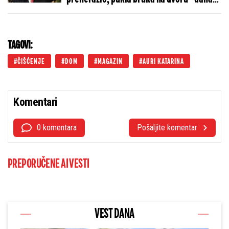
slavi 42. rođendan, a ovo je bio najveći
skandal (FOTO)
TAGOVI:
ČIŠĆENJE
DOM
MAGAZIN
AURI KATARINA
Komentari
0 komentara
Pošaljite komentar
PREPORUČENE AI VESTI
VEST DANA