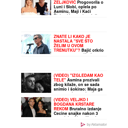
najskuplje proći
ZELJKOVIĆ
Progovorila o
Luni i Slobi, oplela po
Asminu, Maji i Kaći
Živković, a onda otkrila
sve O ULASKU U ELITU
10 SA KIJOM: "Dečko joj
je sportista" (VIDEO)
ZNATE LI KAKO JE
NASTALA "SVE ŠTO
ŽELIM U OVOM
TRENUTKU"?
Bajić otkrio
neverovatnu priču iza
pesme iz "Sivog doma"
(VIDEO) "IZGLEDAM KAO
TELE"
Asmina prozivali
zbog kilaže, on se sada
snimio i šokirao: Maja ga
momentalno prekorila
(VIDEO) VELJKO I
BOGDANA KRSTARE
REKOM
Brutalno izdanje
Cecine snajke nakon 3
porođaja: Oko njih raj, a
njene vitke noge
by Aklamator
oduzimaju dah