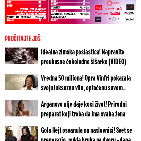
PROČITAJTE JOŠ
Idealna zimska poslastica! Napravite
preukusne čokoladne šišarke (VIDEO)
Vredna 50 miliona! Opra Vinfri pokazala
svoju luksuznu vilu, optočenu suvom
elegancijom (FOTO)
Arganovo ulje daje kosi život! Prirodni
preparat koji treba da ima svaka žena
Gola Kejt osvanula na naslovnici! Svet se
prenerazio, pukla bruka na dvoru - danas