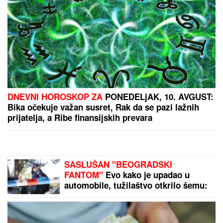
DNEVNI HOROSKOP ZA
PONEDELjAK, 10. AVGUST:
Bika očekuje važan susret, Rak da se pazi lažnih
prijatelja, a Ribe finansijskih prevara
SASLUŠAN "BEOGRADSKI
FANTOM"
Evo kako je upadao u
automobile, tužilaštvo otkrilo šemu:
U jednim kolima je izveo NEVIĐENU
PREVARU