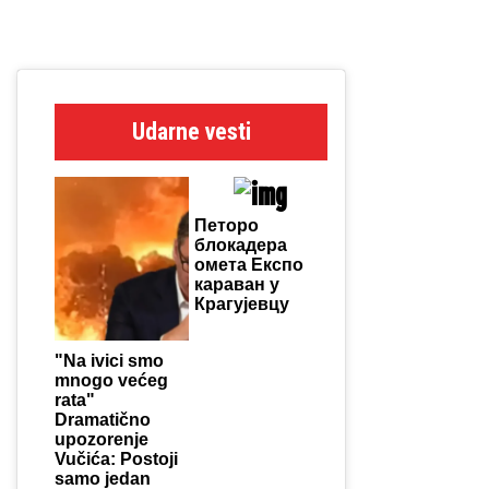
Udarne vesti
Петоро
блокадера
омета Експо
караван у
Крагујевцу
"Na ivici smo
mnogo većeg
rata"
Dramatično
upozorenje
Vučića: Postoji
samo jedan