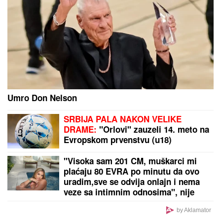
Umro Don Nelson
SRBIJA PALA NAKON VELIKE
DRAME:
"Orlovi" zauzeli 14. meto na
Evropskom prvenstvu (u18)
"Visoka sam 201 CM, muškarci mi
plaćaju 80 EVRA po minutu da ovo
uradim,sve se odvija onlajn i nema
veze sa intimnim odnosima", nije
želela kancelarijski posao, odabrala
bizarnu opciju - pare su vrh ledenog
by Aklamator