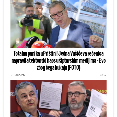
Totalna panika u Prištini! Jedna Vučićeva rečenica
napravila tektonski haos u šiptarskim medijima - Evo
zbog čega kukaju (FOTO)
09.08.2026
23:02