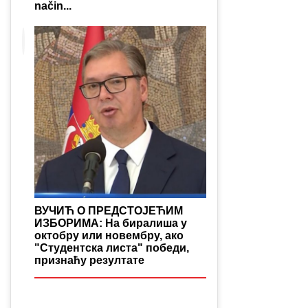
način...
ВУЧИЋ О ПРЕДСТОЈЕЋИМ
ИЗБОРИМА: На биралиша у
октобру или новембру, ако
"Студентска листа" победи,
признаћу резултате