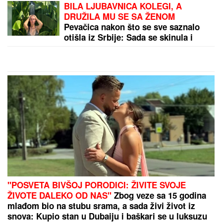
BILA LJUBAVNICA KOLEGI, A
DRUŽILA MU SE SA ŽENOM
Pevačica nakon što se sve saznalo
otišla iz Srbije: Sada se skinula i
pokazala brutalno telo
"POSVETA BIVŠOJ PORODICI: ŽIVITE SVOJE
ŽIVOTE DALEKO OD NAS"
Zbog veze sa 15 godina
mlađom bio na stubu srama, a sada živi život iz
snova: Kupio stan u Dubaiju i baškari se u luksuzu