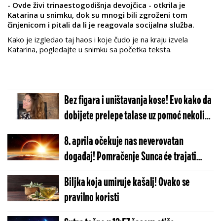
- Ovde živi trinaestogodišnja devojčica - otkrila je
Katarina u snimku, dok su mnogi bili zgroženi tom
činjenicom i pitali da li je reagovala socijalna služba.
Kako je izgledao taj haos i koje čudo je na kraju izvela
Katarina, pogledajte u snimku sa početka teksta.
Bez figara i uništavanja kose! Evo kako da
dobijete prelepe talase uz pomoć nekoliko
gumica (VIDEO)
8. aprila očekuje nas neverovatan
događaj! Pomračenje Sunca će trajati
duplo duže od prethodnog takvog
Biljka koja umiruje kašalj! Ovako se
događaja 2017. godine
pravilno koristi