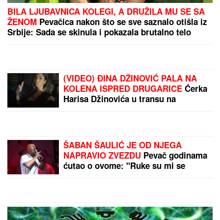
BILA LJUBAVNICA KOLEGI, A DRUŽILA MU SE SA
ŽENOM
Pevačica nakon što se sve saznalo otišla iz
Srbije: Sada se skinula i pokazala brutalno telo
(VIDEO) ĐINA DŽINOVIĆ PALA NA
KOLENA ISPRED DRUGARICE
Ćerka
Harisa Džinovića u transu na
Cecinom koncertu, haljina sa
prorezima pokazala previše
ŠABAN ŠAULIĆ JE OD NJEGA
NAPRAVIO ZVEZDU
Pevač godinama
ćutao o ovome: "Ruke su mi se
tresle kada su me on i Goca pozvali"