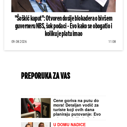
"Šoškić kaput": Otvoren dosije blokadera o bivšem
guverneru NBS, šok podaci - Evo kako se obogatio i
koliku je platu imao
09.08.2026
11:08
PREPORUKA ZA VAS
Cene goriva na putu do
mora! Detaljan vodič za
turiste koji ovih dana
planiraju putovanje: Evo
gde se najviše isplati
sipati, a gde ćete
U DOMU NADICE