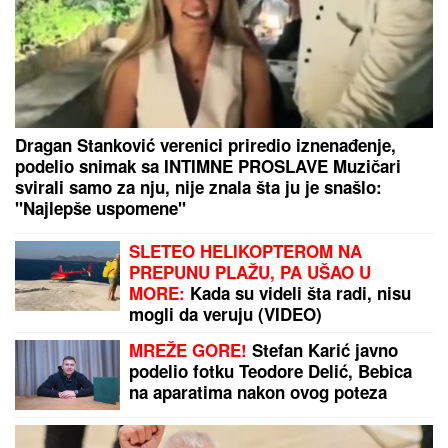
Dragan Stanković verenici priredio iznenađenje,
podelio snimak sa INTIMNE PROSLAVE Muzičari
svirali samo za nju, nije znala šta ju je snašlo:
"Najlepše uspomene"
SLETEO HELIKOPTEROM NA
PREPUNU PLAŽU, PA UŠAO U
MORE:
Kada su videli šta radi, nisu
mogli da veruju (VIDEO)
MREŽE GORE!
Stefan Karić javno
podelio fotku Teodore Delić, Bebica
na aparatima nakon ovog poteza