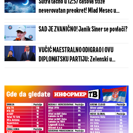
Sutra tačno u 12:57 časova stiže
neverovatan preokret! Mlad Mesec u
Jarcu donosi novi početak za 3
horoskopska znaka
SAD JE ZVANIČNO! Janik Siner se povlači?
VUČIĆ MAESTRALNO ODIGRAO I OVU
DIPLOMATSKU PARTIJU: Zelenski u
Beogradu potvrdio - Kosovo je Srbija