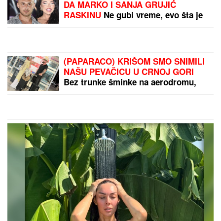
DA MARKO I SANJA GRUJIĆ
RASKINU
Ne gubi vreme, evo šta je
uradila: Novi rijaliti rat na pomolu
(PAPARACO) KRIŠOM SMO SNIMILI
NAŠU PEVAČICU U CRNOJ GORI
Bez trunke šminke na aerodromu,
pojavila se u ovom izdanju: Društvo
joj pravi poznati muškarac