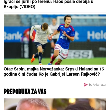
Igrači se jurili po terenu: Haos posle derbija u
Skoplju (VIDEO)
Otac Srbin, majka Norvežanka: Srpski Haland sa 15
godina čini čuda! Ko je Gabrijel Larsen Rajković?
by Aklamator
PREPORUKA ZA VAS