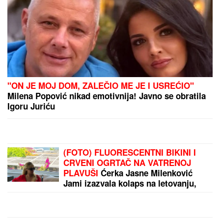
"ON JE MOJ DOM, ZALEČIO ME JE I USREĆIO"
Milena Popović nikad emotivnija! Javno se obratila
Igoru Juriću
(FOTO) FLUORESCENTNI BIKINI I
CRVENI OGRTAČ NA VATRENOJ
PLAVUŠI
Ćerka Jasne Milenković
Jami izazvala kolaps na letovanju,
pokazala kako uživa