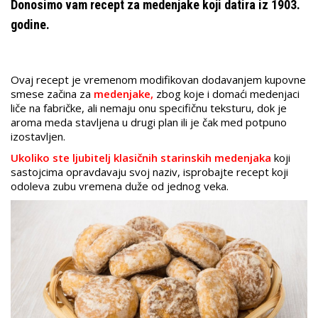
Donosimo vam recept za medenjake koji datira iz 1903.
godine.
Ovaj recept je vremenom modifikovan dodavanjem kupovne
smese začina za
medenjake,
zbog koje i domaći medenjaci
liče na fabričke, ali nemaju onu specifičnu teksturu, dok je
aroma meda stavljena u drugi plan ili je čak med potpuno
izostavljen.
Ukoliko ste ljubitelj klasičnih starinskih medenjaka
koji
sastojcima opravdavaju svoj naziv, isprobajte recept koji
odoleva zubu vremena duže od jednog veka.