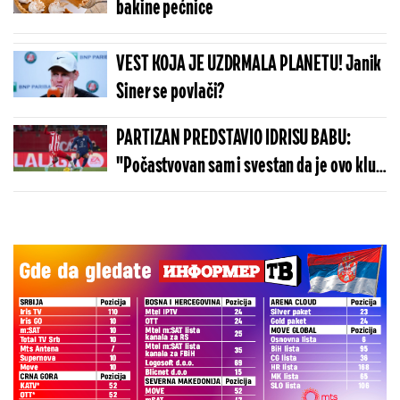
bakine pećnice
VEST KOJA JE UZDRMALA PLANETU! Janik
Siner se povlači?
PARTIZAN PREDSTAVIO IDRISU BABU:
"Počastvovan sam i svestan da je ovo klub
sa velikom istorijom"