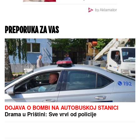
ZGAZIĆEMO
NEPRIJATELjA, A OVO JE
RECEPT ZA POBEDU:
Iranski moćni general
otkrio tajnu uspeha
iranske vojske