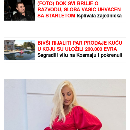
ZELENSKI U SUBOTU
STIŽE U BEOGRAD
Ugostiće ga predsednik
Vučić (VIDEO)
(VIDEO) AVION NAGLO
PROPAO SKORO 100
METARA!
Vrisci i krv na
sve strane, putnici leteli
po kabini i udarali glavom
o plafon: "Mislila sam da
by Aklamator
je kraj"
PREPORUKA ZA VAS