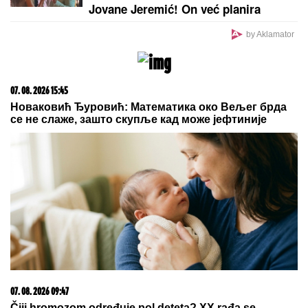
UMRO POZNATI MUZIČAR,
preminuo
u 78. godini
OVDE VEĆ
PLjUŠTI I GRMI! STIŽE
NEVREME: Evo gde se do kraja dana
u Srbiji očekuju pljuskovi sa
grmljavinom
Ovo se dešava u domu Ognjena Amidžića i Mine