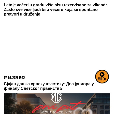
05. 08. 2026 14:12
Koliko visoku temperaturu ljudsko telo može da izdrži?
VIDEO
03. 08. 2026 07:31
25.000 kupaca već kupuje uz PerSu Extra. A ti? Saznaj
više