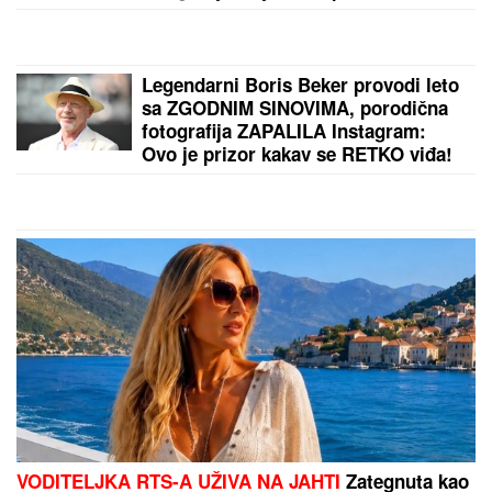
"UZNEMIREN SAM, BRAT MI JE OKRUŽEN
POŽARIMA"
Darko Tanasijević očajan zbog loše
situacije u Deliblatskoj peščari: "SVI SU
EVAKUISANI", otkrio koje informacije ima
by Aklamator
PREPORUKA ZA VAS
PEVAČICA TRPELA NASILJE OD BIVŠEG