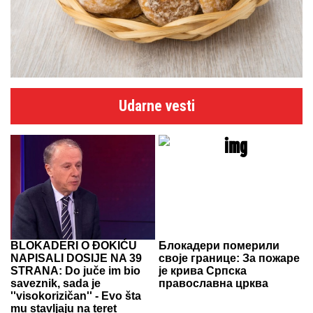
Udarne vesti
BLOKADERI O ĐOKIĆU
Блокадери померили
NAPISALI DOSIJE NA 39
своје границе: За пожаре
STRANA: Do juče im bio
је крива Српска
saveznik, sada je
православна црква
''visokorizičan'' - Evo šta
mu stavljaju na teret