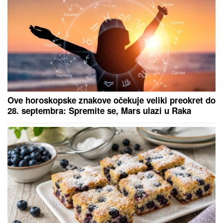
OD SAOBRAĆAJNICE DO ZELENE
OAZE SA KAFIĆIMA I VIDIKOVCIMA:
Novi most na Savi promeniće lice
Beograda i postati atraktivni javni
prostor
U SRED OPERACIJE UDARIO
ZEMLjOTRES