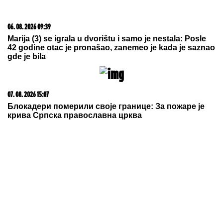
15. 07. 2026 07:44
Većina građana izgubi novac pre nego što stigne na
letovanje - ovih 7 troškova skoro niko ne planira
05. 08. 2026 06:45