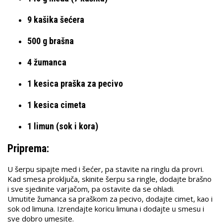
9 kašika šećera
500 g brašna
4 žumanca
1 kesica praška za pecivo
1 kesica cimeta
1 limun (sok i kora)
Priprema:
U šerpu sipajte med i šećer, pa stavite na ringlu da provri.
Kad smesa proključa, skinite šerpu sa ringle, dodajte brašno
i sve sjedinite varjačom, pa ostavite da se ohladi.
Umutite žumanca sa praškom za pecivo, dodajte cimet, kao i
sok od limuna. Izrendajte koricu limuna i dodajte u smesu i
sve dobro umesite.