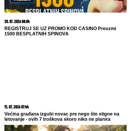
06. 08. 2026 07:08
Evo u kojim banjama važi vaučer od 10.000 dinara -
kompletan spisak destinacija u Srbiji
07. 08. 2026 15:51
Бесплатни ChatGPT добија неограничен број
порука