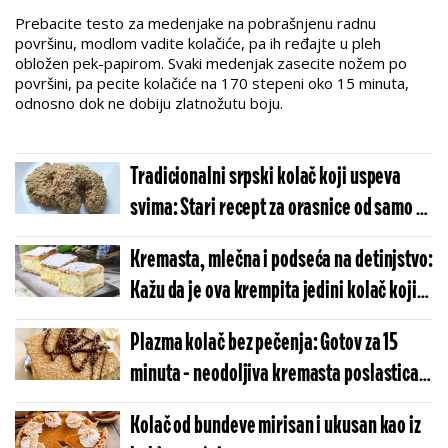
Prebacite testo za medenjake na pobrašnjenu radnu
površinu, modlom vadite kolačiće, pa ih ređajte u pleh
obložen pek-papirom. Svaki medenjak zasecite nožem po
površini, pa pecite kolačiće na 170 stepeni oko 15 minuta,
odnosno dok ne dobiju zlatnožutu boju.
Tradicionalni srpski kolač koji uspeva
svima: Stari recept za orasnice od samo 3
sastojka
Kremasta, mlečna i podseća na detinjstvo:
Kažu da je ova krempita jedini kolač koji
je Patrijarh Pavle jeo (FOTO)
Plazma kolač bez pečenja: Gotov za 15
minuta - neodoljiva kremasta poslastica
koju ćete spremiti za tili čas
Kolač od bundeve mirisan i ukusan kao iz