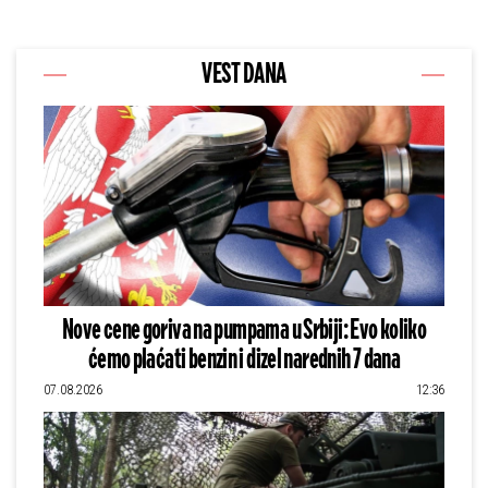
VEST DANA
Nove cene goriva na pumpama u Srbiji: Evo koliko
ćemo plaćati benzin i dizel narednih 7 dana
07.08.2026
12:36