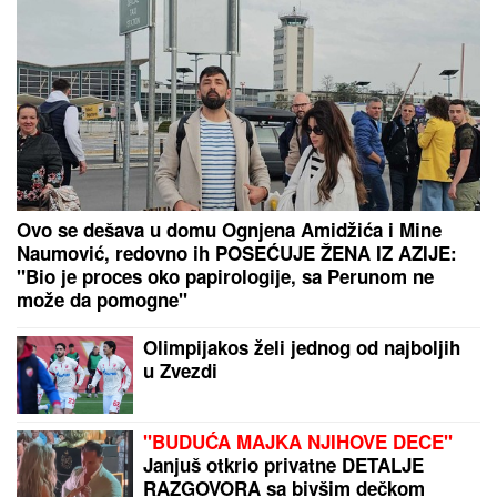
"TO JE VELIKA IZJAVA"
Tramp
otkrio šta bi moglo da promeni
istoriju SAD
ZA PAR SATI STIŽE NEVREME U OVAJ DEO
SRBIJE:
Spremite se za grmljavinu i udare jakog
vetra