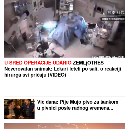
"To je razlog prodaje"
RAZVELA SE OD KOLEGE I PROCVETALA
Pevačica
u vrtoglavim štiklama i haljini pripijenoj uz telo
pokazala figuru nakon dva porođaj (Foto)
AMERIKANAC POTPISAO ZA
ŽALGIRIS:
Litvanci ga odmah
prosledili u London