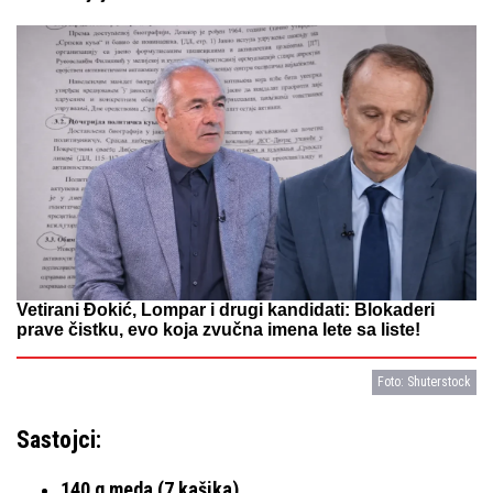
Vetirani Đokić, Lompar i drugi kandidati: Blokaderi
prave čistku, evo koja zvučna imena lete sa liste!
Foto: Shuterstock
Sastojci:
140 g meda (7 kašika)