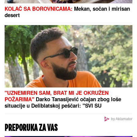
Neverovatan snimak: Lekari leteli po sali, o reakciji
hirurga svi pričaju (VIDEO)
Vic dana: Pije Mujo pivo za šankom
u pivnici posle radnog vremena...
Ove horoskopske znakove očekuje veliki preokret do
28. septembra: Spremite se, Mars ulazi u Raka