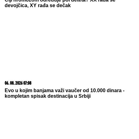
Naumović, redovno ih POSEĆUJE ŽENA IZ AZIJE:
"Bio je proces oko papirologije, sa Perunom ne
može da pomogne"
Olimpijakos želi jednog od najboljih
u Zvezdi
"BUDUĆA MAJKA NJIHOVE DECE"
Janjuš otkrio privatne DETALJE
RAZGOVORA sa bivšim dečkom
Jovane Jeremić! On već planira
naslednike sa novom
by Aklamator
07. 08. 2026 15:45
Новаковић Ђуровић: Математика око Вељег брда
се не слаже, зашто скупље кад може јефтиније