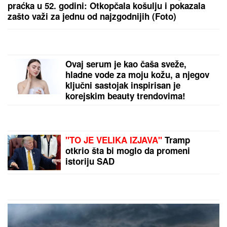
PARTNERA
Sada objasnila kako prepoznati
MANIPULATORA: "Intuicija me je od početka
upozoravala"
(FOTO) DOK SVI BRUJE O
RAZVODU, SLOBA VASIĆ UHVAĆEN
SA STARLETOM
Isplivala zajednička
fotografija, zajedno ispod šatora
Legendarni Boris Beker provodi leto
sa ZGODNIM SINOVIMA, porodična
fotografija ZAPALILA Instagram:
Ovo je prizor kakav se RETKO viđa!