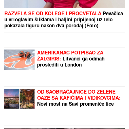
DOJAVA O BOMBI NA AUTOBUSKOJ STANICI
Drama u Prištini: Sve vrvi od policije
(FOTO) DOK SVI BRUJE O
RAZVODU, SLOBA VASIĆ UHVAĆEN
SA STARLETOM
Isplivala zajednička
fotografija, zajedno ispod šatora
BIVŠI RIJALITI PAR PRODAJE KUĆU
U KOJU SU ULOŽILI 200.000 EVRA
Sagradili vilu na Kosmaju i pokrenuli
biznis, a sada im hitno treba novac: