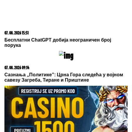
07. 08. 2026 09:47
Čiji hromozom određuje pol deteta? XX rađa se
devojčica, XY rađa se dečak