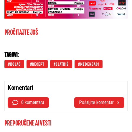
PROČITAJTE JOŠ
TAGOVI:
KOLAČ
RECEPT
SLATKIŠ
MEDENJACI
Komentari
0 komentara
Pošaljite komentar
PREPORUČENE AI VESTI