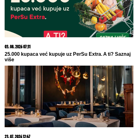
крива Српска православна црква
09. 07. 2026 09:20
Komfor po meri klijenata: nova linija paketa ALTA
banke