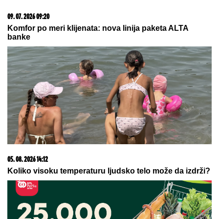
Šta dete nasleđuje od oca, a šta od majke? Sve što
treba da znate o genetici
06. 08. 2026 09:39
Marija (3) se igrala u dvorištu i samo je nestala: Posle
42 godine otac je pronašao, zanemeo je kada je saznao
gde je bila
07. 08. 2026 15:07
Блокадери померили своје границе: За пожаре је