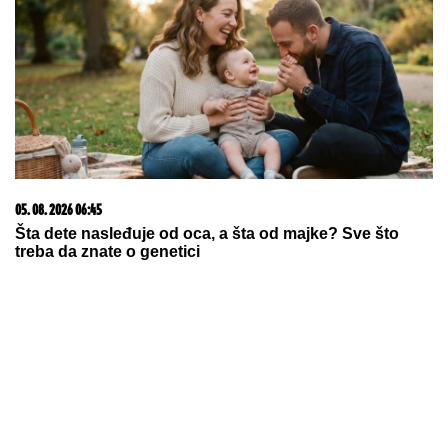
07. 08. 2026 09:14
Сазнања „Политике”: Црна Гора следећа у војном
савезу Загреба, Тиране и Приштине
20. 07. 2026 08:04
REGISTRUJ SE UZ PROMO KOD CASINO Preuzmi
1500 BESPLATNIH SPINOVA