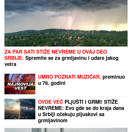
VODITELJKA RTS-A UŽIVA NA JAHTI
Zategnuta kao
praćka u 52. godini: Otkopčala košulju i pokazala
zašto važi za jednu od najzgodnijih (Foto)
Ovaj serum je kao čaša sveže,
hladne vode za moju kožu, a njegov
ključni sastojak inspirisan je
korejskim beauty trendovima!