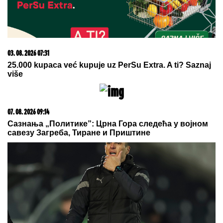
NEOČEKIVANI ŠOK!
Virtus će igrati ABA ligu i to u
Zagrebu
VELIKI USPEH!
Srbija osvojila
medalju na prvenstvu Evrope!
"HOĆEŠ TI DA SE SKIDAŠ ILI JA DA
TE SKINEM?"
Pevačica doživela
jezivo zlostavljanje, o traumi samo
jednom govorila: "Ceo dan sam bila
zaključana"