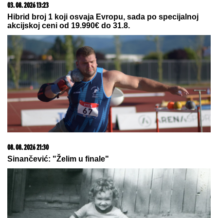
03. 08. 2026 07:31
25.000 kupaca već kupuje uz PerSu Extra. A ti? Saznaj
više
07. 08. 2026 09:14
Сазнања „Политике”: Црна Гора следећа у војном
савезу Загреба, Тиране и Приштине