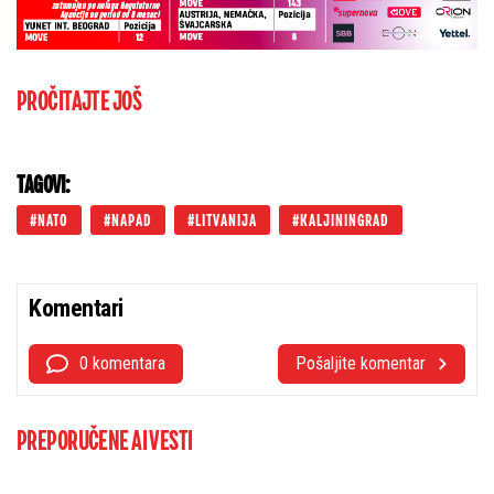
PROČITAJTE JOŠ
TAGOVI:
NATO
NAPAD
LITVANIJA
KALJININGRAD
Komentari
0 komentara
Pošaljite komentar
PREPORUČENE AI VESTI