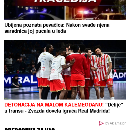
NOVAK ĐOKOVIĆ REAGOVAO ZBOG SLIKE BIVŠEG
MUŽA DRAGANE MIRKOVIĆ
Toni Bijelić se
pohvalio! Potez slavnog tenisera iznenadio sve - o
ovome se i dalje priča