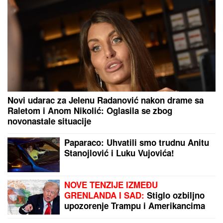
Ubijena poznata pevačica: Nakon svađe njena
saradnica joj pucala u leđa
DETONACIJA NA MALOM KALEMEGDANU!
"Delije"
u transu - Zvezda dovela igrača Real Madrida!
by Aklamator