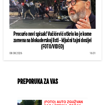
Procurio novi spisak! Vučićević otkrio ko je kome
zamena na blokaderskoj listi - ključni tajni dosijei
(FOTO/VIDEO)
08.08.2026
16:01
PREPORUKA ZA VAS