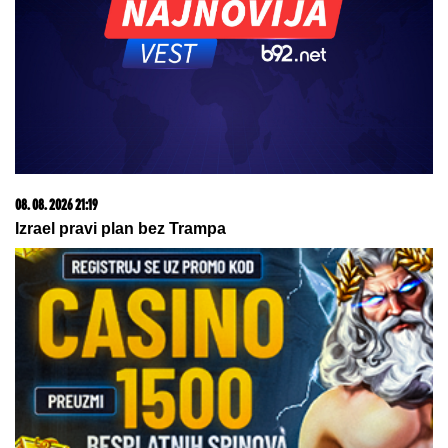
by Aklamator
06. 08. 2026 07:08
Evo u kojim banjama važi vaučer od 10.000 dinara -
kompletan spisak destinacija u Srbiji