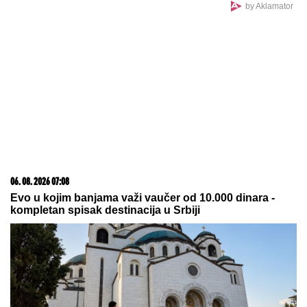
PREPORUKA ZA VAS
STRAVIČNA NESREĆA KOD JASENOVIKA!
Strahuje
se da ima TEŠKO POVREĐENIH, sve vrvi od policije
i Hitne pomoći (FOTO)
Konobari u Baru presvisnuli od
muke kada su videli KOLIKI BAKŠIŠ
su dobili na račun od 80 evra! A svi