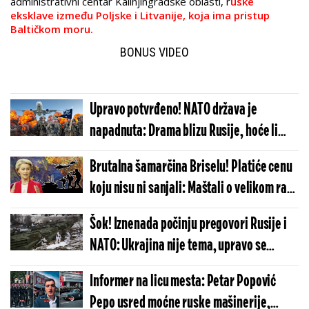
administrativni centar Kalinjingradske oblasti, r
uske
eksklave između Poljske i Litvanije, koja ima pristup
Baltičkom moru.
BONUS VIDEO
Upravo potvrđeno! NATO država je
napadnuta: Drama blizu Rusije, hoće li
Alijansa aktivirati član 5?!
Brutalna šamarčina Briselu! Platiće cenu
koju nisu ni sanjali: Maštali o velikom ratu
i pobedi nad Rusijom, a onda...
Šok! Iznenada počinju pregovori Rusije i
NATO: Ukrajina nije tema, upravo se
odlučuje sudbina najvažnijeg dela planete
Informer na licu mesta: Petar Popović
Pepo usred moćne ruske mašinerije,