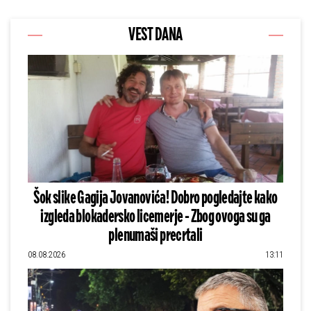
VEST DANA
Šok slike Gagija Jovanovića! Dobro pogledajte kako
izgleda blokadersko licemerje - Zbog ovoga su ga
plenumaši precrtali
08.08.2026
13:11