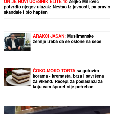
(FOTO) AUTO ZGUŽVAN KAO LIMENKA, TOČAK
ODLETEO!
Prve slike užasa kod Jasenovika:
Dramatični prizori sa lica mesta, sumnja se da ima
povređenih
5 MINUTA SNIMKA REŠAVAJU
MISTERIJU NESTANKA