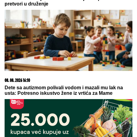
ON JE NOVI UČESNIK ELITE 10
Željko Mitrović
potvrdio njegov ulazak: Nestao iz javnosti, pa pravio
skandale i bio hapšen
ARAKČI JASAN:
Muslimanske
zemlje treba da se oslone na sebe
ČOKO-MOKO TORTA
sa gotovim
korama - kremasta, brza i savršena
za vikend: Recept za poslasticu za
koju vam šporet nije potreban