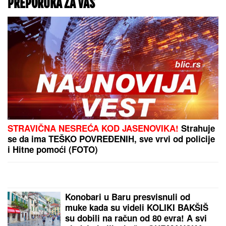
ŽENA MARKA JANKETIĆA U
KUPAĆEM!
Glumac objavio slike sa
letovanja, razmenjuju nežnosti na
plaži: On bez majice, pokazao koliko
je posvećen otac
Dani odluke pred Sinerom: Da li će
Janik igrati na US Openu?