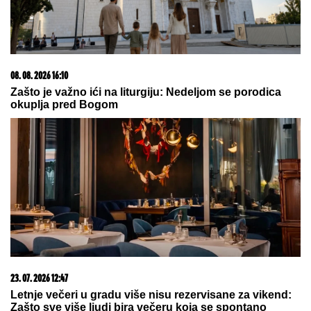
gledaju koliko košta GURMANSKA
PLJESKAVICA - i evo kako
komentarišu NAPOJNICU
OŽENIO SE DEJAN STANKOVIĆ
KRALJ!
Doktorka otkrila kako se
oseća nakon venčanja: "Zaljubljena
sam", tu su njegovi roditelji i sestra
(VIDEO)