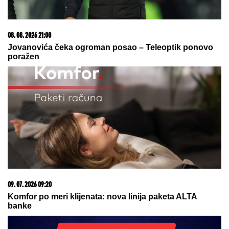
Novi udarac za Jelenu Radanović nakon drame sa
Raletom i Anom Nikolić: Oglasila se zbog
novonastale situacije
Paparaco: Uhvatili smo trudnu Anitu
Stanojlović i Luku Vujovića!
NOVE TENZIJE IZMEĐU
GRENLANDA I SAD:
Stiglo ozbiljno
upozorenje Trampu i Amerikancima