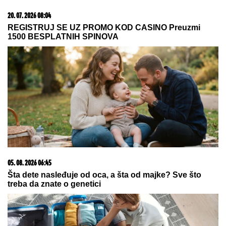
08. 08. 2026 16:10
Zašto je važno ići na liturgiju: Nedeljom se porodica
okuplja pred Bogom
23. 07. 2026 12:47
Letnje večeri u gradu više nisu rezervisane za vikend:
Zašto sve više ljudi bira večeru koja se spontano