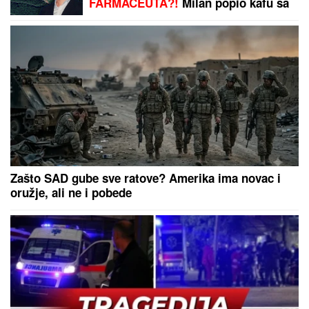
uključila preko ZUMA na sednicu, a
onda je nastala haotična situacija:
Sileuta pod tušem dodatno zapržila
čorbu