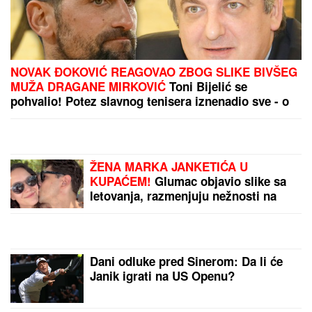
"TO MU JE MOJ POKLON ZA SVADBU"
Jovana
Jeremić brutalno o Draganovoj veridbi, DETALJIMA
VENČANJA SA TIGROM, žestoko preti:"Nisam ušla
u pekaru da pravim kiflice" (VIDEO)