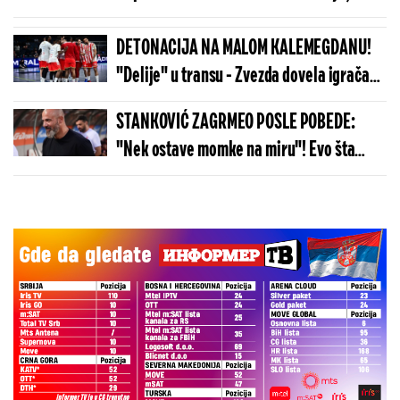
ovako se brani istina o 9. maju!
(FOTO/VIDEO)
DETONACIJA NA MALOM KALEMEGDANU!
"Delije" u transu - Zvezda dovela igrača
Real Madrida!
STANKOVIĆ ZAGRMEO POSLE POBEDE:
"Nek ostave momke na miru"! Evo šta
kaže o isključenju golmana!