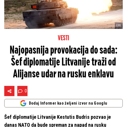
EPA
VESTI
Najopasnija provokacija do sada:
Šef diplomatije Litvanije traži od
Alijanse udar na rusku enklavu
0
Dodaj Informer kao željeni izvor na Googlu
Šef diplomatije Litvanije Kestutis Budris pozvao je
danas NATO da bude spreman za napad na rusku