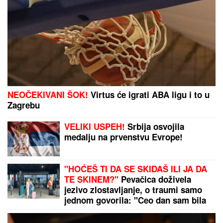
FARMACEUTA?!
Milan popio kafu sa
majkom, otišao na posao i više ga
NIKO NIJE VIDEO: Supruzi je poslao
OVU poruku (FOTO)
Zašto SAD gube sve ratove? Amerika ima novac i
oružje, ali ne i pobede