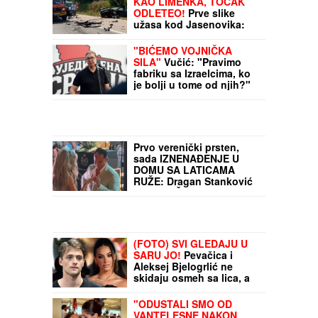
(FOTO) AUTO ZGUŽVAN
KAO LIMENKA, TOČAK
ODLETEO!
Prve slike
užasa kod Jasenovika:
Dramatični prizori sa lica
mesta, sumnja se da ima
"BIĆEMO VOJNIČKA
povređenih
SILA"
Vučić: "Pravimo
fabriku sa Izraelcima, ko
je bolji u tome od njih?"