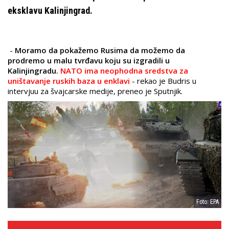
eksklavu Kalinjingrad.
-
Moramo da pokažemo Rusima da možemo da
prodremo u malu tvrđavu koju su izgradili u
Kalinjingradu.
NATO ima neophodna sredstva za
uništavanje ruskih baza u enklavi
- rekao je Budris u
intervjuu za švajcarske medije, preneo je Sputnjik.
Foto: EPA