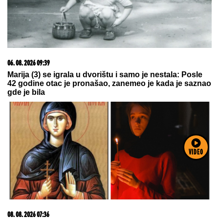
08. 08. 2026 21:00
Jovanovića čeka ogroman posao – Teleoptik ponovo
poražen
VIDEO
09. 07. 2026 09:20
Komfor po meri klijenata: nova linija paketa ALTA
banke