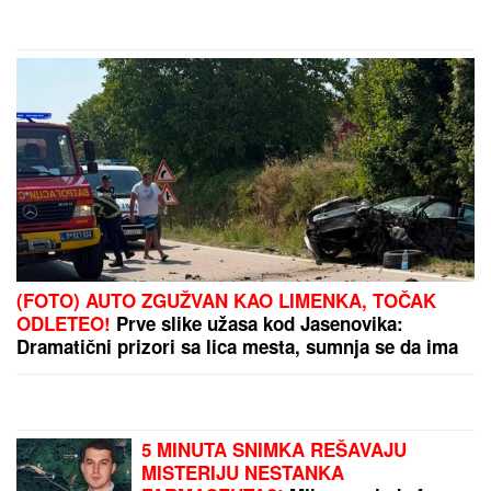
MUŠKARAC SKOČIO U DUNAV I
NESTAO
Užas kod Bele stene: Hteo
da se osveži i nije isplivao
"VIDIMO VAŠE GAĆE",
odbornica se