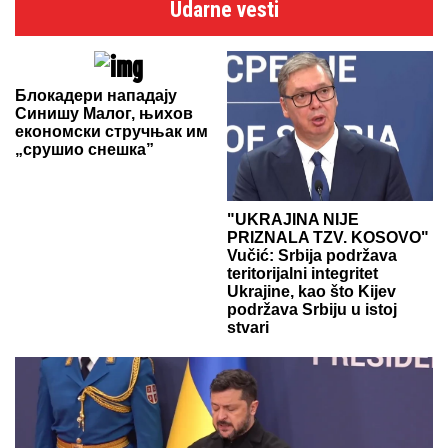
Udarne vesti
Блокадери нападају
Синишу Малог, њихов
економски стручњак им
„срушио снешка”
"UKRAJINA NIJE
PRIZNALA TZV. KOSOVO"
Vučić: Srbija podržava
teritorijalni integritet
Ukrajine, kao što Kijev
podržava Srbiju u istoj
stvari