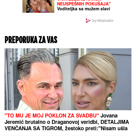
Prvo verenički prsten,
sada IZNENAĐENJE U
DOMU SA LATICAMA
RUŽE: Dragan Stanković
PREVAZIŠAO SEBE,
pokazao Aleksandri
koliko je VOLI! (FOTO)