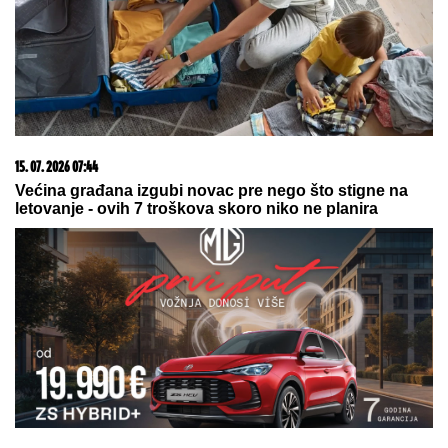
pretvori u druženje
08. 08. 2026 16:10
Dete sa autizmom polivali vodom i mazali mu lak na
usta: Potresno iskustvo žene iz vrtića za Mame