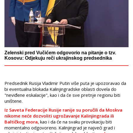
Zelenski pred Vučićem odgovorio na pitanje o tzv.
Kosovu: Odjekuju reči ukrajinskog predsednika
Predsednik Rusija Vladimir Putin više puta je upozoravao da
bi eventualna blokada Kalinjingradske oblasti dovela do
"neviđene eskalacije", kao i da će sve pretnje regionu biti
uništene.
Iz Saveta Federacije Rusije ranije su poručili da Moskva
nikome neće dozvoliti ugrožavanje Kalinjingrada ili
Baltičkog mora,
kao i da će na svaku provokaciju biti
momentalno odgovoreno. Kalinjingrad je najveći grad i