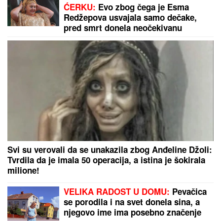
ĆERKU:
Evo zbog čega je Esma
Redžepova usvajala samo dečake,
pred smrt donela neočekivanu
odluku
Svi su verovali da se unakazila zbog Anđeline Džoli:
Tvrdila da je imala 50 operacija, a istina je šokirala
milione!
VELIKA RADOST U DOMU:
Pevačica
se porodila i na svet donela sina, a
njegovo ime ima posebno značenje