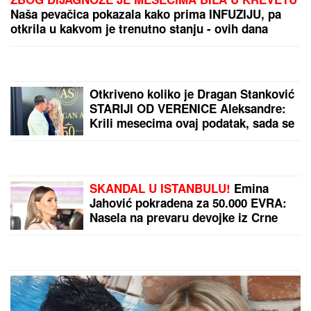
Naša pevačica pokazala kako prima INFUZIJU, pa
otkrila u kakvom je trenutno stanju - ovih dana
prodaje i kuću
Otkriveno koliko je Dragan Stanković
STARIJI OD VERENICE Aleksandre:
Krili mesecima ovaj podatak, sada se
sve saznalo
SKANDAL U ISTANBULU!
Emina
Jahović pokradena za 50.000 EVRA:
Nasela na prevaru devojke iz Crne
Gore