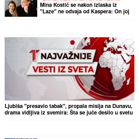
Mina Kostić se nakon izlaska iz
"Laze" ne odvaja od Kaspera: On joj
se sada obratio emotivnim rečima
Ljubiša "presavio tabak", propala misija na Dunavu,
drama vidljiva iz svemira: Šta se juče desilo u svetu