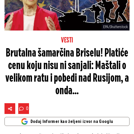
EPA/Shutterstock
VESTI
Brutalna šamarčina Briselu! Platiće
cenu koju nisu ni sanjali: Maštali o
velikom ratu i pobedi nad Rusijom, a
onda...
0
Dodaj Informer kao željeni izvor na Googlu