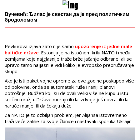
Вучевић: Ђилас је свестан да је пред политичким
бродоломом
Pevkurova izjava zato nije samo
upozorenje iz jedne male
baltičke države
. Estonija je na istočnom krilu NATO i među
zemljama koje najglasnije traže brže jačanje odbrane, ali se
upravo tamo najjasnije vidi koliko je evropsko preoružavanje
skupo.
Ako je isti paket vojne opreme za dve godine poskupeo više
od polovine, onda se automatski ruše i raniji planovi
potrošnje. Budžeti koji su delovali veliki više ne kupuju istu
količinu oružja. Države moraju ili da izdvoje još novca, ili da
naruče manje, ili da čekaju duže.
Za NATO je to ozbiljan problem, jer Alijansa istovremeno
traži veće zalihe za svoje članice i nastavak isporuka Ukrajini.