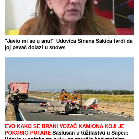
"Javio mi se u snu!" Udovica Sinana Sakića tvrdi da
joj pevač dolazi u snove!
EVO KAKO SE BRANI VOZAČ KAMIONA KOJI JE
POKOSIO PUTARE
Saslušan u tužilaštvu u Šapcu:
Udario u pešake na putu, pa završio kod metalne