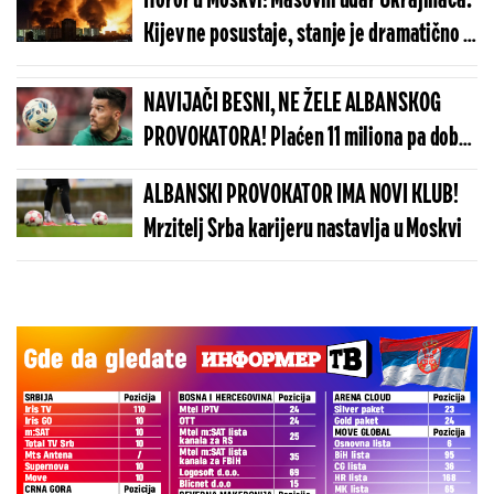
Horor u Moskvi! Masovni udar Ukrajinaca:
Kijev ne posustaje, stanje je dramatično -
Oglasio se Sobljanin
NAVIJAČI BESNI, NE ŽELE ALBANSKOG
PROVOKATORA! Plaćen 11 miliona pa dobio
brutalnu poruku
ALBANSKI PROVOKATOR IMA NOVI KLUB!
Mrzitelj Srba karijeru nastavlja u Moskvi