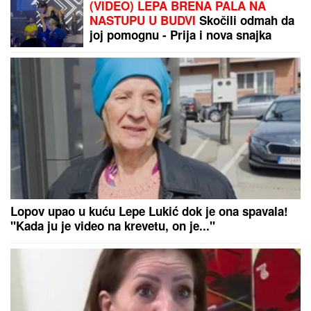
(VIDEO) LEPA BRENA PALA NA
NASTUPU U BUDVI
Skočili odmah da
joj pomognu - Prija i nova snajka
đuskale, a evo šta je Viktor radio
cele noći
Lopov upao u kuću Lepe Lukić dok je ona spavala!
"Kada ju je video na krevetu, on je..."