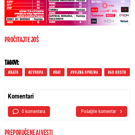
PROČITAJTE JOŠ
TAGOVI:
NATO
EVROPA
RAT
VOJNA OPREMA
60 ODSTO
Komentari
0 komentara
Pošaljite komentar
PREPORUČENE AI VESTI