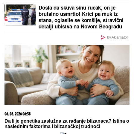
Došla da skuva sinu ručak, on je
brutalno usmrtio! Krici pa muk iz
stana, oglasile se komšije, stravični
detalji ubistva na Novom Beogradu
by Aklamator
06. 08. 2026 06:38
Da li je genetika zaslužna za rađanje blizanaca? Istina o
naslednim faktorima i blizanačkoj trudnoći