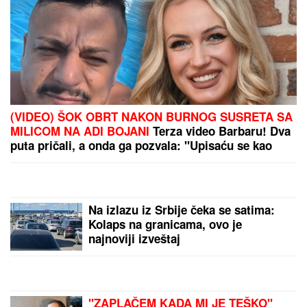
(VIDEO) ŠOK OBRT NAKON BURNOG SUSRETA SA
MILICOM NA ADI BOJANI
Terza video Barbaru! Dva
puta pričali, a onda ga pozvala: "Upisaću se kao
otac"
Na izlazu iz Srbije čeka se satima:
Kolaps na granicama, ovo je
najnoviji izveštaj
"ZAPLAČEM KADA MI JE TEŠKO"