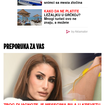
snimci sa mesta zločina
na Novom Beogradu
(FOTO/VIDEO)
KAKO DA NE PLATITE
LEŽALjKU U GRČKOJ?
Mnogi turisti ovo ne
znaju, a možete
besplatno proći ceo dan
by Aklamator
PREPORUKA ZA VAS
ZBOG DIJAGNOZE JE MESECIMA BILA U KREVETU