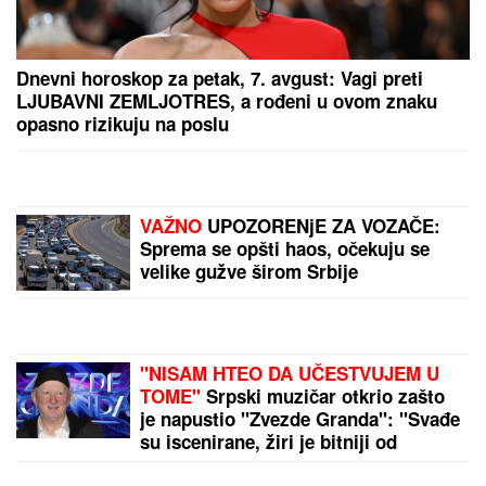
Dnevni horoskop za petak, 7. avgust: Vagi preti
LJUBAVNI ZEMLJOTRES, a rođeni u ovom znaku
opasno rizikuju na poslu
VAŽNO
UPOZORENjE ZA VOZAČE:
Sprema se opšti haos, očekuju se
velike gužve širom Srbije
"NISAM HTEO DA UČESTVUJEM U
TOME"
Srpski muzičar otkrio zašto
je napustio "Zvezde Granda": "Svađe
su iscenirane, žiri je bitniji od
takmičara"