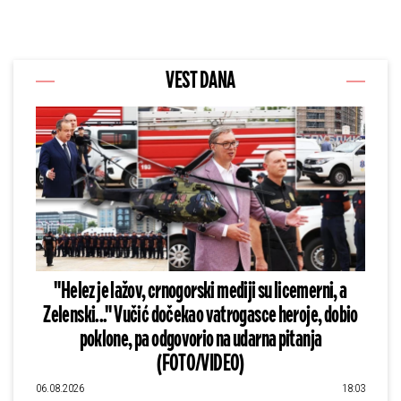
VEST DANA
"Helez je lažov, crnogorski mediji su licemerni, a
Zelenski..." Vučić dočekao vatrogasce heroje, dobio
poklone, pa odgovorio na udarna pitanja
(FOTO/VIDEO)
06.08.2026
18:03