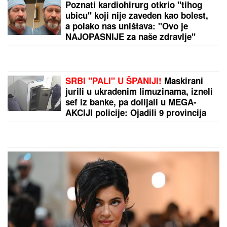
Poznati kardiohirurg otkrio "tihog
ubicu" koji nije zaveden kao bolest,
a polako nas uništava: "Ovo je
NAJOPASNIJE za naše zdravlje"
SRBI "PALI" U ŠPANIJI!
Maskirani
jurili u ukradenim limuzinama, izneli
sef iz banke, pa dolijali u MEGA-
AKCIJI policije: Ojadili 9 provincija
za desetine hiljada evra!