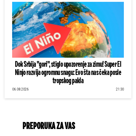
Dok Srbija "gori", stiglo upozorenje za zimu! Super El
Ninjo razvija ogromnu snagu: Evo šta nas čeka posle
tropskog pakla
06.08.2026
21:30
PREPORUKA ZA VAS