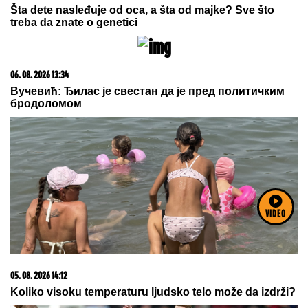
Šta dete nasleđuje od oca, a šta od majke? Sve što
treba da znate o genetici
06. 08. 2026 13:34
Вучевић: Ђилас је свестан да је пред политичким
бродоломом
VIDEO
05. 08. 2026 14:12
Koliko visoku temperaturu ljudsko telo može da izdrži?