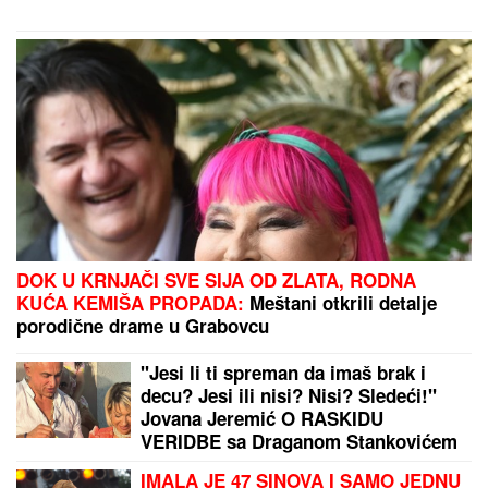
DOK U KRNJAČI SVE SIJA OD ZLATA, RODNA
KUĆA KEMIŠA PROPADA:
Meštani otkrili detalje
porodične drame u Grabovcu
"Jesi li ti spreman da imaš brak i
decu? Jesi ili nisi? Nisi? Sledeći!"
Jovana Jeremić O RASKIDU
VERIDBE sa Draganom Stankovićem
- VIŠE NE PONAVLJA ISTE GREŠKE!
IMALA JE 47 SINOVA I SAMO JEDNU