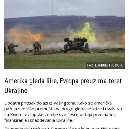
Foto: EPA/DUMITRU DORU
Amerika gleda šire, Evropa preuzima teret
Ukrajine
Dodatni pritisak dolazi iz Vašingtona. Kako se američka
pažnja sve više premešta na druge globalne krize i rivalstvo
sa Kinom, evropske zemlje sve češće ostaju prve na liniji
finansiranja i snabdevanja Ukrajine.
To menja celu računicu. Evropa više ne kupuje oružje samo