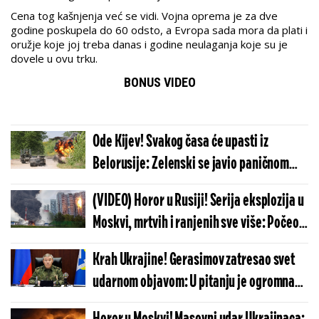
Cena tog kašnjenja već se vidi. Vojna oprema je za dve
godine poskupela do 60 odsto, a Evropa sada mora da plati i
oružje koje joj treba danas i godine neulaganja koje su je
dovele u ovu trku.
BONUS VIDEO
Ode Kijev! Svakog časa će upasti iz
Belorusije: Zelenski se javio paničnom
porukom, hitno se oglasio slavni general
(VIDEO) Horor u Rusiji! Serija eksplozija u
Moskvi, mrtvih i ranjenih sve više: Počeo
je nezamisliv pakao, ljudi vrište i beže sa
Krah Ukrajine! Gerasimov zatresao svet
ulica
udarnom objavom: U pitanju je ogromna
teritorija