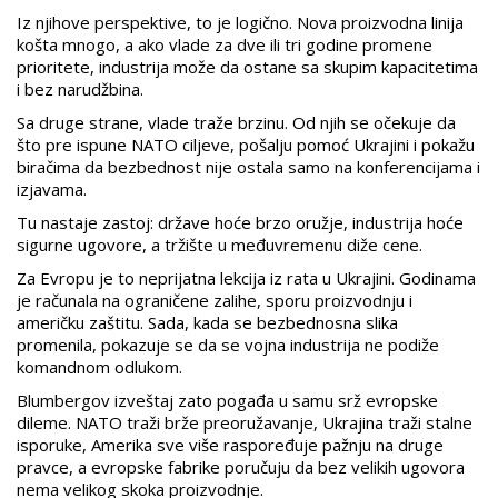
Iz njihove perspektive, to je logično. Nova proizvodna linija
košta mnogo, a ako vlade za dve ili tri godine promene
prioritete, industrija može da ostane sa skupim kapacitetima
i bez narudžbina.
Sa druge strane, vlade traže brzinu. Od njih se očekuje da
što pre ispune NATO ciljeve, pošalju pomoć Ukrajini i pokažu
biračima da bezbednost nije ostala samo na konferencijama i
izjavama.
Tu nastaje zastoj: države hoće brzo oružje, industrija hoće
sigurne ugovore, a tržište u međuvremenu diže cene.
Za Evropu je to neprijatna lekcija iz rata u Ukrajini. Godinama
je računala na ograničene zalihe, sporu proizvodnju i
američku zaštitu. Sada, kada se bezbednosna slika
promenila, pokazuje se da se vojna industrija ne podiže
komandnom odlukom.
Blumbergov izveštaj zato pogađa u samu srž evropske
dileme. NATO traži brže preoružavanje, Ukrajina traži stalne
isporuke, Amerika sve više raspoređuje pažnju na druge
pravce, a evropske fabrike poručuju da bez velikih ugovora
nema velikog skoka proizvodnje.