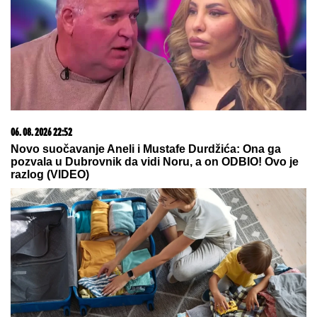
06. 08. 2026 22:52
Novo suočavanje Aneli i Mustafe Durdžića: Ona ga
pozvala u Dubrovnik da vidi Noru, a on ODBIO! Ovo je
razlog (VIDEO)