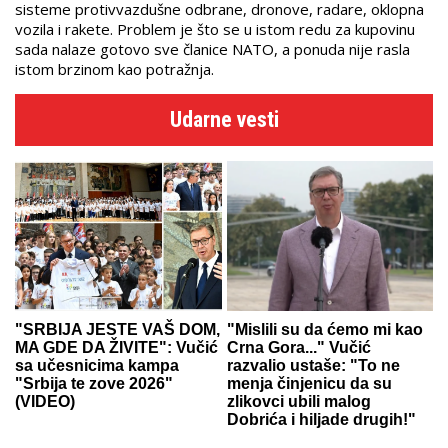
sisteme protivvazdušne odbrane, dronove, radare, oklopna
vozila i rakete. Problem je što se u istom redu za kupovinu
sada nalaze gotovo sve članice NATO, a ponuda nije rasla
istom brzinom kao potražnja.
Udarne vesti
"SRBIJA JESTE VAŠ DOM,
"Mislili su da ćemo mi kao
MA GDE DA ŽIVITE": Vučić
Crna Gora..." Vučić
sa učesnicima kampa
razvalio ustaše: "To ne
"Srbija te zove 2026"
menja činjenicu da su
(VIDEO)
zlikovci ubili malog
Dobrića i hiljade drugih!"