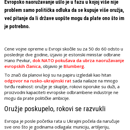
Evropsko naoružavanje ušlo je u fazu u kojoj više nije
problem samo politička odluka da se kupuje više oružja,
već pitanje da li države uopšte mogu da plate ono što im
je potrebno.
Cene vojne opreme u Evropi skočile su za 50 do 60 odsto u
poslednje dve godine, izjavio je estonski ministar odbrane
Hano Pevkur,
dok NATO pokušava da ubrza naoružavanje
evropskih članica
, objavio je
Blumberg
.
To znači da planovi koji su na papiru izgledali kao hitan
odgovor na rusko-ukrajinski rat
sada nailaze na mnogo
tvrđu realnost: oružje je skuplje, rokovi isporuke su duži, a
proizvodni kapaciteti evropske odbrambene industrije ne
mogu da prate političke ambicije.
Oružje poskupelo, rokovi se razvukli
Evropa je posle početka rata u Ukrajini počela da naručuje
sve ono što je godinama odlagala: municiju, artiljeriju,