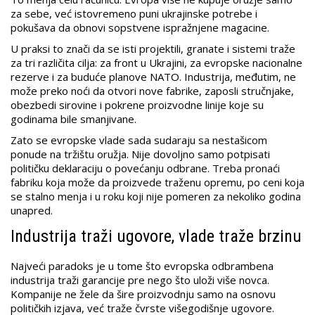
za sebe, već istovremeno puni ukrajinske potrebe i
pokušava da obnovi sopstvene ispražnjene magacine.
U praksi to znači da se isti projektili, granate i sistemi traže
za tri različita cilja: za front u Ukrajini, za evropske nacionalne
rezerve i za buduće planove NATO. Industrija, međutim, ne
može preko noći da otvori nove fabrike, zaposli stručnjake,
obezbedi sirovine i pokrene proizvodne linije koje su
godinama bile smanjivane.
Zato se evropske vlade sada sudaraju sa nestašicom
ponude na tržištu oružja. Nije dovoljno samo potpisati
političku deklaraciju o povećanju odbrane. Treba pronaći
fabriku koja može da proizvede traženu opremu, po ceni koja
se stalno menja i u roku koji nije pomeren za nekoliko godina
unapred.
Industrija traži ugovore, vlade traže brzinu
Najveći paradoks je u tome što evropska odbrambena
industrija traži garancije pre nego što uloži više novca.
Kompanije ne žele da šire proizvodnju samo na osnovu
političkih izjava, već traže čvrste višegodišnje ugovore.