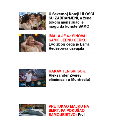
U Severnoj Koreji ULOŠCI
SU ZABRANJENI, a žene
tokom menstruacije
mogu da koriste SAMO
JEDNU alternativnu
opciju - zastrašujuća
IMALA JE 47 SINOVA I
pravila u svetu Kim
SAMO JEDNU ĆERKU:
Džong Una
Evo zbog čega je Esma
Redžepova usvajala
samo dečake, pred smrt
donela neočekivanu
odluku
KAKAV TENISKI ŠOK:
Aleksander Zverev
eliminisan u Montrealu!
PRETUKAO MAJKU NA
SMRT, PA POKUŠAO
SAMOUBISTVO:
Prvi