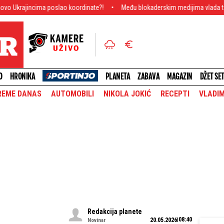
a poslao koordinate?!
Među blokaderskim medijima vlada totalna paranoja: 
O
HRONIKA
PLANETA
ZABAVA
MAGAZIN
DŽET SE
REME DANAS
AUTOMOBILI
NIKOLA JOKIĆ
RECEPTI
VLADIM
Redakcija planete
08:40
20.05.2026
Novinar