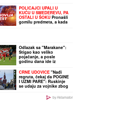
POLICAJCI UPALI U
KUĆU U SMEDEREVU, PA
OSTALI U ŠOKU
Pronašli
gomilu predmeta, a kada
su ugledali OVO odmah
je usledilo hapšenje
Odlazak sa "Marakane":
Stigao kao veliko
pojačanje, a posle
godinu dana ide iz
Zvezde
CRNE UDOVICE
"Nađi
regruta, čekaj da POGINE
I UZMI PARE": Ruskinje
se udaju za vojnike zbog
odštete, NE PITAJU ZA
GODINE, a sa oficirima
by Aklamator
kuju zavere da ih šalju u
opasne misije