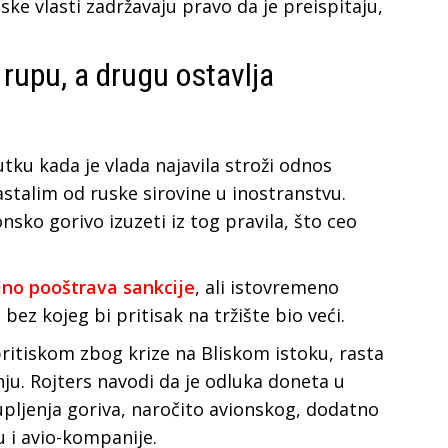
nske vlasti zadržavaju pravo da je preispitaju,
rupu, a drugu ostavlja
tku kada je vlada najavila stroži odnos
talim od ruske sirovine u inostranstvu.
nsko gorivo izuzeti iz tog pravila, što ceo
no pooštrava sankcije
, ali istovremeno
bez kojeg bi pritisak na tržište bio veći.
pritiskom zbog krize na Bliskom istoku, rasta
u. Rojters navodi da je odluka doneta u
pljenja goriva, naročito avionskog, dodatno
 i avio-kompanije.