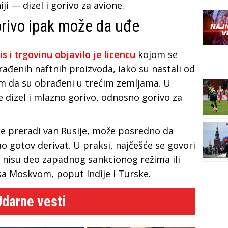
ji — dizel i gorivo za avione.
gorivo ipak može da uđe
s i trgovinu objavilo je licencu
kojom se
ađenih naftnih proizvoda, iako su nastali od
om da su obrađeni u trećim zemljama. U
dizel i mlazno gorivo, odnosno gorivo za
se preradi van Rusije, može posredno da
o gotov derivat. U praksi, najčešće se govori
 nisu deo zapadnog sankcionog režima ili
 sa Moskvom, poput Indije i Turske.
Udarne vesti