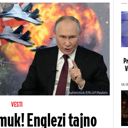
Pr
V
06.0
Shutterstock/EPA/AP/Reuters
VESTI
uk! Englezi tajno