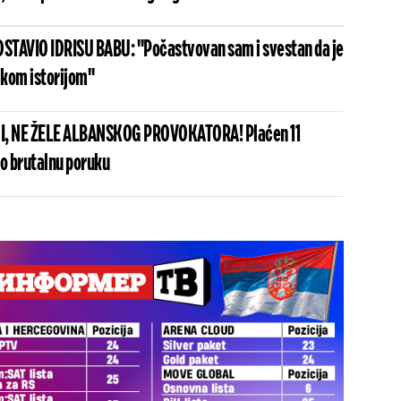
STAVIO IDRISU BABU: "Počastvovan sam i svestan da je
ikom istorijom"
I, NE ŽELE ALBANSKOG PROVOKATORA! Plaćen 11
io brutalnu poruku