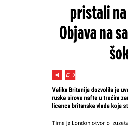
pristali n
Objava na sa
šok
0
Velika Britanija dozvolila je u
ruske sirove nafte u trećim z
licenca britanske vlade koja s
Time je London otvorio izuzeta