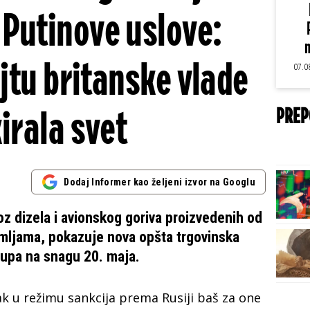
a Putinove uslove:
m
jtu britanske vlade
07.0
irala svet
PREP
Dodaj Informer kao željeni izvor na Googlu
voz dizela i avionskog goriva proizvedenih od
emljama, pokazuje nova opšta trgovinska
tupa na snagu 20. maja.
k u režimu sankcija prema Rusiji baš za one