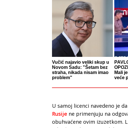
Vučić najavio veliki skup u
PAVL
Novom Sadu: "Šetam bez
OPOZI
straha, nikada nisam imao
Mali j
problem"
veće p
U samoj licenci navedeno je d
Rusije
ne primenjuju na odgov
obuhvaćene ovim izuzetkom. Li