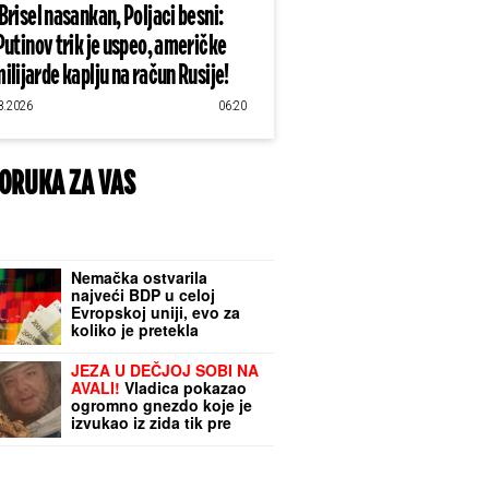
Brisel nasankan, Poljaci besni:
Putinov trik je uspeo, američke
ilijarde kaplju na račun Rusije!
8.2026
06:20
ORUKA ZA VAS
Nemačka ostvarila
najveći BDP u celoj
Evropskoj uniji, evo za
koliko je pretekla
Francusku i Italiju
JEZA U DEČJOJ SOBI NA
AVALI!
Vladica pokazao
ogromno gnezdo koje je
izvukao iz zida tik pre
KATASTROFE: "Samo što
se nisu izlegli"
(FOTO/VIDEO)