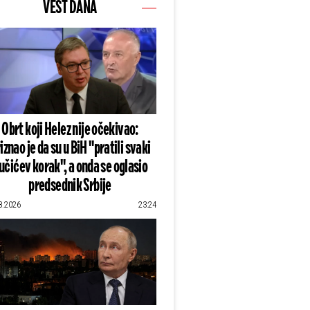
VEST DANA
Obrt koji Helez nije očekivao:
iznao je da su u BiH "pratili svaki
učićev korak", a onda se oglasio
predsednik Srbije
8.2026
23:24