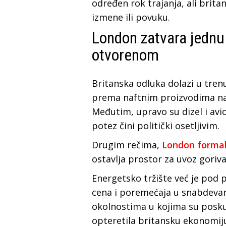
određen rok trajanja, ali brita
izmene ili povuku.
London zatvara jednu 
otvorenom
Britanska odluka dolazi u trenu
prema naftnim proizvodima nas
Međutim, upravo su dizel i avio
potez čini politički osetljivim.
Drugim rečima,
London formal
ostavlja prostor za uvoz goriva 
Energetsko tržište već je pod 
cena i poremećaja u snabdevanj
okolnostima u kojima su posku
opteretila britansku ekonomiju