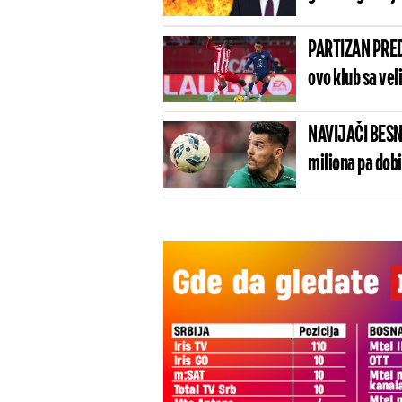
PARTIZAN PRED
ovo klub sa vel
NAVIJAČI BESN
miliona pa dob