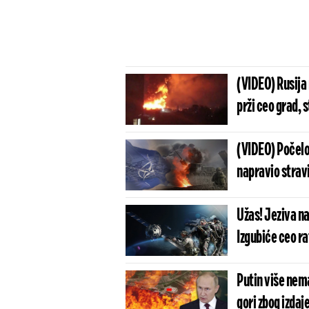
(VIDEO) Rusija 
prži ceo grad, 
(VIDEO) Počelo
napravio strav
Užas! Jeziva na
Izgubiće ceo ra
Putin više nema
gori zbog izdaj