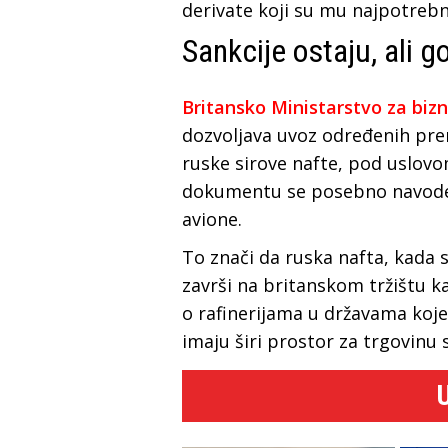
derivate koji su mu najpotrebni
Sankcije ostaju, ali 
Britansko Ministarstvo za bizni
dozvoljava uvoz određenih prer
ruske sirove nafte, pod uslov
dokumentu se posebno navode 
avione.
To znači da ruska nafta, kada 
završi na britanskom tržištu ka
o rafinerijama u državama koje
imaju širi prostor za trgovinu