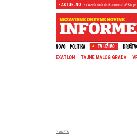
Haos u NATO: Rusi upali u baze i uzeli šok dokumenata! Ko je ovo Ukrajincim
• AKTUELNO
NOVO
POLITIKA
DRUŠTV
EXATLON
TAJNE MALOG GRADA
V
PLANETA