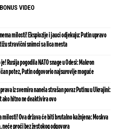
BONUS VIDEO
nema milosti! Eksplozije i jauci odjekuju: Putin upravo
stižu stravični snimci sa lica mesta
 je! Rusija pogodila NATO snage u Odesi: Makron
ičan potez, Putin odgovorio najsurovije moguće
prava iz svemira nanela strašan poraz Putinu u Ukrajini:
t ako hitno ne deaktivira ovo
 milosti! Ova država će biti brutalno kažnjena: Moskva
e, neće proći bez žestokog odgovora