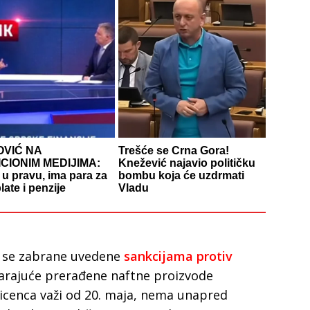
OVIĆ NA
Trešće se Crna Gora!
CIONIM MEDIJIMA:
Knežević najavio političku
e u pravu, ima para za
bombu koja će uzdrmati
late i penzije
Vladu
a se zabrane uvedene
sankcijama protiv
arajuće prerađene naftne proizvode
cenca važi od 20. maja, nema unapred