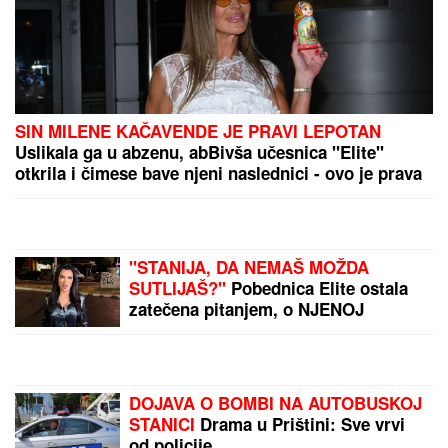
SIN MILENE KAČAVENDE JE PRAVI LEPOTAN
Uslikala ga u abzenu, abBivša učesnica "Elite"
otkrila i čimese bave njeni naslednici - ovo je prava
ISTINA
"STANIJA, DA NEMAŠ MOŽDA
SUTLIJAŠ?"
Pobednica Elite ostala
zatečena pitanjem, o NJENOJ
REAKCIJI pričaju svi (VIDEO)
DOJAVA O BOMBI NA AUTOBUSKOJ
STANICI
Drama u Prištini: Sve vrvi
od policije