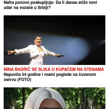
Nafta ponovo poskupljuje: Da li danas stiže novi
udar na vozače u Srbiji?
NINA BADRIĆ SE SLIKA U KUPAĆEM NA STENAMA
Napunila 54 godine i mami poglede na čuvenom
ostrvu (FOTO)