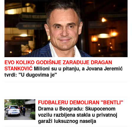
EVO KOLIKO GODIŠNJE ZARAĐUJE DRAGAN
STANKOVIĆ
Milioni su u pitanju, a Jovana Jeremić
tvrdi: "U dugovima je"
FUDBALERU DEMOLIRAN "BENTLI"
Drama u Beogradu: Skupocenom
vozilu razbijena stakla u privatnoj
garaži luksuznog naselja