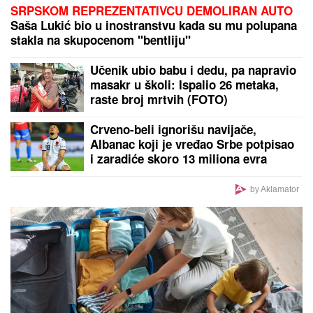
SRPSKOM REPREZENTATIVCU DEMOLIRAN AUTO
Saša Lukić bio u inostranstvu kada su mu polupana
stakla na skupocenom "bentliju"
Učenik ubio babu i dedu, pa napravio
masakr u školi: Ispalio 26 metaka,
raste broj mrtvih (FOTO)
Crveno-beli ignorišu navijače,
Albanac koji je vređao Srbe potpisao
i zaradiće skoro 13 miliona evra
by Aklamator