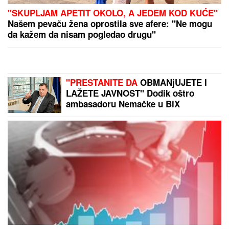
"SKUPLJAM APETIT OKOLO, A JEDEM KOD KUĆE"
Našem pevaču žena oprostila sve afere: "Ne mogu
da kažem da nisam pogledao drugu"
"PRESTANITE DA
OBMANjUJETE I
LAŽETE JAVNOST" Dodik oštro
ambasadoru Nemačke u BiX