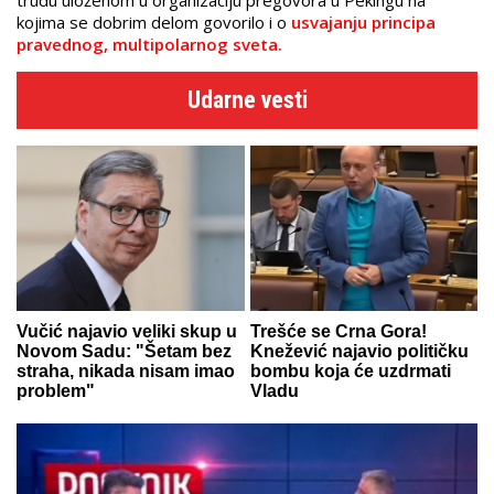
trudu uloženom u organizaciju pregovora u Pekingu na
kojima se dobrim delom govorilo i o
usvajanju principa
pravednog, multipolarnog sveta.
Udarne vesti
Vučić najavio veliki skup u
Trešće se Crna Gora!
Novom Sadu: "Šetam bez
Knežević najavio političku
straha, nikada nisam imao
bombu koja će uzdrmati
problem"
Vladu