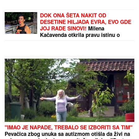
DOK ONA ŠETA NAKIT OD
DESETINE HILJADA EVRA, EVO GDE
JOJ RADE SINOVI!
Milena
Kačavenda otkrila pravu istinu o
svojim naslednicima, jedan je na
primorju
"IMAO JE NAPADE, TREBALO SE IZBORITI SA TIM"
Pevačica zbog unuka sa autizmom otišla da živi na