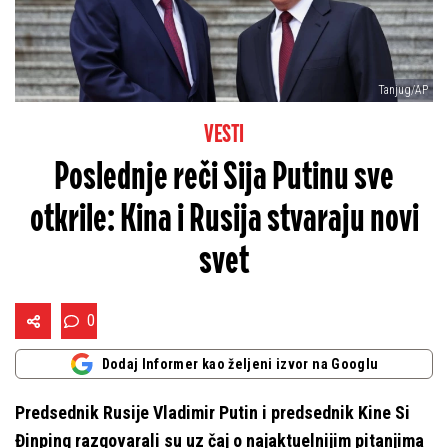
Tanjug/AP
VESTI
Poslednje reči Sija Putinu sve
otkrile: Kina i Rusija stvaraju novi
svet
0
Dodaj Informer kao željeni izvor na Googlu
Predsednik Rusije Vladimir Putin i predsednik Kine Si
Đinping razgovarali su uz čaj o najaktuelnijim pitanjima