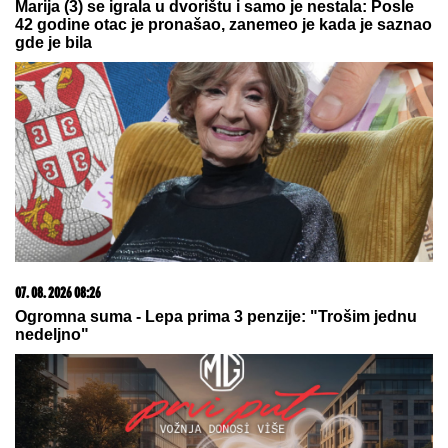
Marija (3) se igrala u dvorištu i samo je nestala: Posle
42 godine otac je pronašao, zanemeo je kada je saznao
gde je bila
07. 08. 2026 08:26
Ogromna suma - Lepa prima 3 penzije: "Trošim jednu
nedeljno"