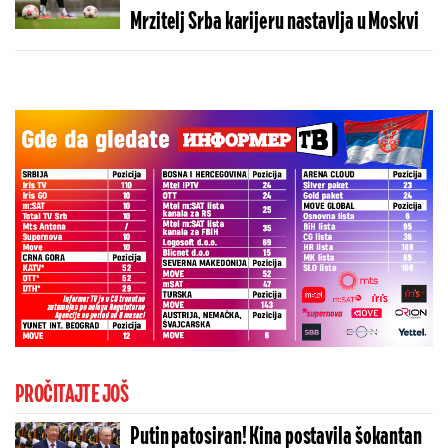
Mrzitelj Srba karijeru nastavlja u Moskvi
PROČITAJTE JOŠ
Putin patosiran! Kina postavila šokantan