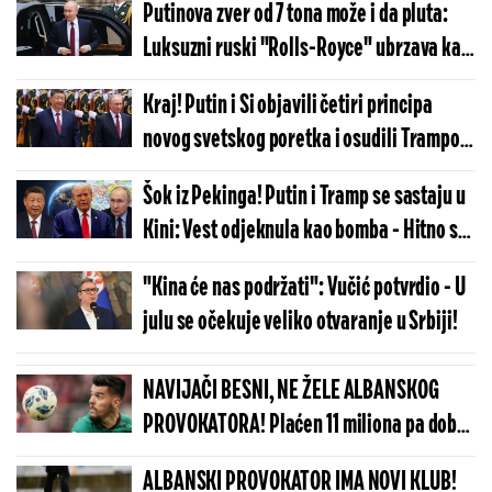
Putinova zver od 7 tona može i da pluta:
Luksuzni ruski "Rolls-Royce" ubrzava kao
sportski auto, a krije tajnu iz Kine!
Kraj! Putin i Si objavili četiri principa
novog svetskog poretka i osudili Trampov
projekat!
Šok iz Pekinga! Putin i Tramp se sastaju u
Kini: Vest odjeknula kao bomba - Hitno se
oglasio Kremlj
"Kina će nas podržati": Vučić potvrdio - U
julu se očekuje veliko otvaranje u Srbiji!
NAVIJAČI BESNI, NE ŽELE ALBANSKOG
PROVOKATORA! Plaćen 11 miliona pa dobio
brutalnu poruku
ALBANSKI PROVOKATOR IMA NOVI KLUB!