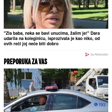
"Zla baba, neka se bavi unucima, žalim je!" Dara
udarila na koleginicu, isprozivala je kao niko, od
ovih reči joj neće biti dobro
by Aklamator
PREPORUKA ZA VAS