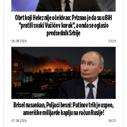
Obrt koji Helez nije očekivao: Priznao je da su u BiH
"pratili svaki Vučićev korak", a onda se oglasio
predsednik Srbije
06.08.2026
23:24
Brisel nasankan, Poljaci besni: Putinov trik je uspeo,
američke milijarde kaplju na račun Rusije!
07.08.2026
06:20