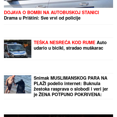
DOJAVA O BOMBI NA AUTOBUSKOJ STANICI
Drama u Prištini: Sve vrvi od policije
TEŠKA NESREĆA KOD RUME
Auto
udario u bicikl, stradao muškarac
Snimak MUSLIMANSKOG PARA NA
PLAŽI podelio internet: Buknula
žestoka rasprava o slobodi i veri jer
je ŽENA POTPUNO POKRIVENA:
"On šeta golog stomaka, dok ona ne
može da diše"