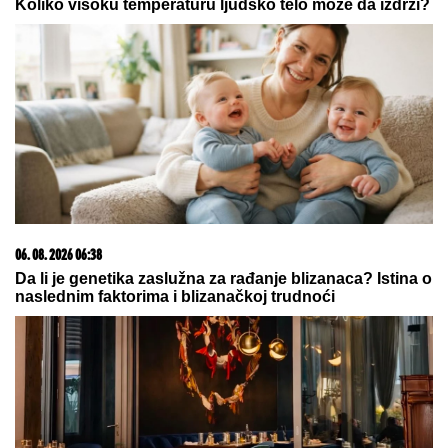
Koliko visoku temperaturu ljudsko telo može da izdrži?
06. 08. 2026 06:38
Da li je genetika zaslužna za rađanje blizanaca? Istina o
naslednim faktorima i blizanačkoj trudnoći