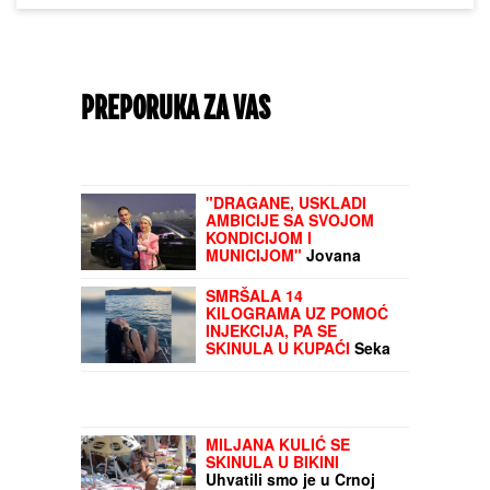
PREPORUKA ZA VAS
"DRAGANE, USKLADI
AMBICIJE SA SVOJOM
KONDICIJOM I
MUNICIJOM"
Jovana
Jeremić prozvala bivšeg i
njegovu verenicu, a on
SMRŠALA 14
poručuje šta mu je
KILOGRAMA UZ POMOĆ
JEDINO VAŽNO: "U tome
INJEKCIJA, PA SE
je istina"
SKINULA U KUPAĆI
Seka
Aleksić zatresla mreže,
RASNE OBLINE u prvom
planu - bez muža uživa na
ovoj destinaciji
MILJANA KULIĆ SE
SKINULA U BIKINI
Uhvatili smo je u Crnoj