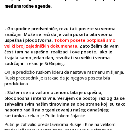
međunarodne agende.
- Gospodine predsedniče, rezultati posete su veoma
značajni. Može se reći da je vaša poseta bila veoma
uspešna i plodotvorna.
Tokom posete potpisali smo
veliki broj zajedničkih dokumenata.
Zato želim da vam
čestitam na uspešnoj realizaciji ove posete. Iako je
trajala samo jedan dan, rezultati su veliki i veoma
sadržajni
- rekao je Si Đinping.
On je predložio ruskom lideru da nastave razmenu mišljenja.
Ruski predsednik je istakao da je njegova poseta bila
produktivna.
- Slažem se sa vašom ocenom: bila je uspešna,
plodonosna i intenzivna. Verujem da postoji razlog da se
zahvalim svim našim timovima sa obe strane koji su tako
naporno radili na organizovanju našeg današnjeg
sastanka -
rekao je Putin tokom čajanke.
Putin je zahvalio predstavnicima Rusije i Kine na velikom