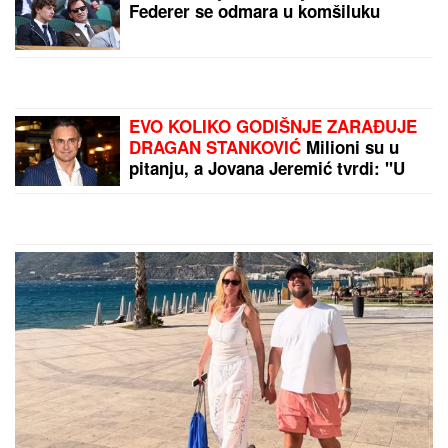
Federer se odmara u komšiluku
EVO KOLIKO GODIŠNJE ZARAĐUJE
DRAGAN STANKOVIĆ
Milioni su u
pitanju, a Jovana Jeremić tvrdi: "U
dugovima je"