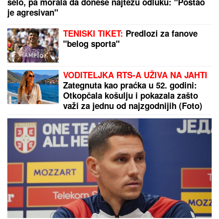
selo, pa morala da donese najtežu odluku: "Postao
je agresivan"
TENISKI TIKET:
Predlozi za fanove
"belog sporta"
VODITELJKA RTS-A UŽIVA NA JAHTI
Zategnuta kao praćka u 52. godini:
Otkopčala košulju i pokazala zašto
važi za jednu od najzgodnijih (Foto)