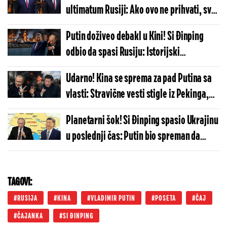
ultimatum Rusiji: Ako ovo ne prihvati, sve
će se srušiti kao kula od karata
Putin doživeo debakl u Kini! Si Đinping
odbio da spasi Rusiju: Istorijski
megaprojekat stopiran, Zapad trlja ruke
Udarno! Kina se sprema za pad Putina sa
vlasti: Stravične vesti stigle iz Pekinga,
uskoro će sve eksplodirati u Rusiji?!
Planetarni šok! Si Đinping spasio Ukrajinu
u poslednji čas: Putin bio spreman da
lansira, iz Kine stigla udarna poruka
TAGOVI:
RUSIJA
KINA
VLADIMIR PUTIN
POSETA
ČAJ
ČAJANKA
SI ĐINPING