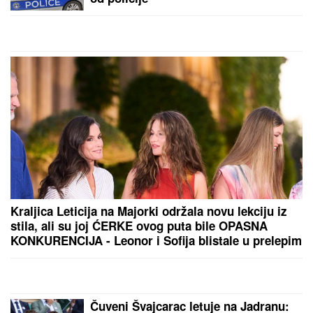
Kraljica Leticija na Majorki održala novu lekciju iz
stila, ali su joj ĆERKE ovog puta bile OPASNA
KONKURENCIJA - Leonor i Sofija blistale u prelepim
letnjim haljinama
Čuveni Švajcarac letuje na Jadranu: