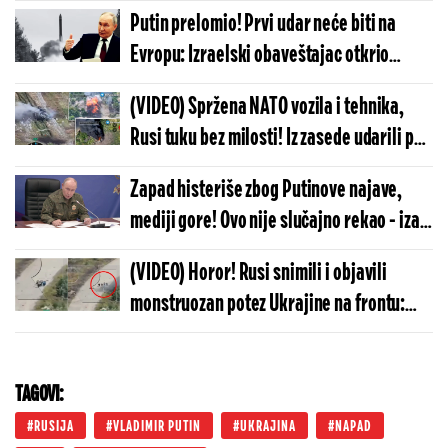
nema, Moskva ide do samog kraja
Putin prelomio! Prvi udar neće biti na
Evropu: Izraelski obaveštajac otkrio
neočekivanu metu po kojoj će Rusija
(VIDEO) Spržena NATO vozila i tehnika,
raspaliti
Rusi tuku bez milosti! Iz zasede udarili po
koloni, vojnici u panici beže, sve gori oko
Zapad histeriše zbog Putinove najave,
njih
mediji gore! Ovo nije slučajno rekao - iza
reči se se krije zloslutna poruka
(VIDEO) Horor! Rusi snimili i objavili
monstruozan potez Ukrajine na frontu:
Svet ovo mora da vidi, zapadni mediji ćute
i kriju
TAGOVI:
RUSIJA
VLADIMIR PUTIN
UKRAJINA
NAPAD