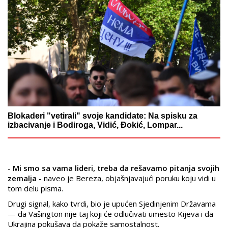
Blokaderi "vetirali" svoje kandidate: Na spisku za
izbacivanje i Bodiroga, Vidić, Đokić, Lompar...
- Mi smo sa vama lideri, treba da rešavamo pitanja svojih
zemalja -
naveo je Bereza, objašnjavajući poruku koju vidi u
tom delu pisma.
Drugi signal, kako tvrdi, bio je upućen Sjedinjenim Državama
— da Vašington nije taj koji će odlučivati umesto Kijeva i da
Ukrajina pokušava da pokaže samostalnost.