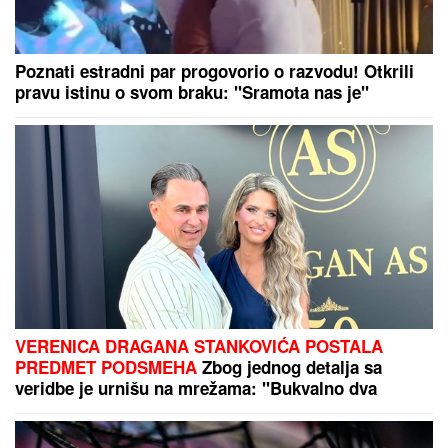
(PAPARACO) ĐINA DŽINOVIĆ U CRNOJ GORI
Evo
kako izgleda bez filtera: U haljini do poda sa golim
leđima, mnogi je nisu prepoznali