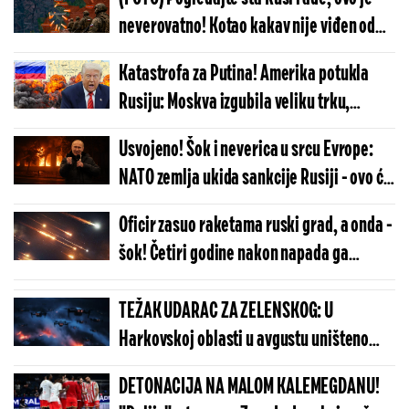
neverovatno! Kotao kakav nije viđen od
početak rata - totalni slom armije
Katastrofa za Putina! Amerika potukla
Zelenskog
Rusiju: Moskva izgubila veliku trku,
Vašington neočekivano izbio na vrh
Usvojeno! Šok i neverica u srcu Evrope:
NATO zemlja ukida sankcije Rusiji - ovo će
imati neverovatne posledice
Oficir zasuo raketama ruski grad, a onda -
šok! Četiri godine nakon napada ga
pronašli, prizor zaprepastio sve
TEŽAK UDARAC ZA ZELENSKOG: U
Harkovskoj oblasti u avgustu uništeno
više od 100 „baba jaga“
DETONACIJA NA MALOM KALEMEGDANU!