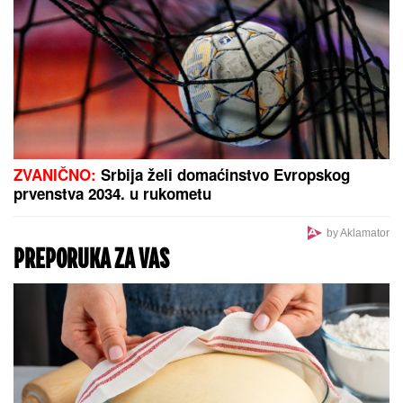
Obrisala bi ovaj intervju da može:
Jovana Jeremić danas proziva
verenicu Dragana Stankovića što
mesi kiflice i bureke, a nekada je i
ona radila isto!