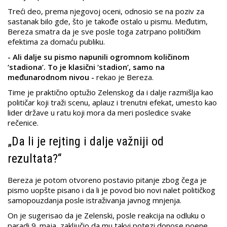
Treći deo, prema njegovoj oceni, odnosio se na poziv za
sastanak bilo gde, što je takođe ostalo u pismu. Međutim,
Bereza smatra da je sve posle toga zatrpano političkim
efektima za domaću publiku.
- Ali dalje su pismo napunili ogromnom količinom
‘stadiona’. To je klasični ‘stadion’, samo na
međunarodnom nivou -
rekao je Bereza.
Time je praktično optužio Zelenskog da i dalje razmišlja kao
političar koji traži scenu, aplauz i trenutni efekat, umesto kao
lider države u ratu koji mora da meri posledice svake
rečenice.
„Da li je rejting i dalje važniji od
rezultata?“
Bereza je potom otvoreno postavio pitanje zbog čega je
pismo uopšte pisano i da li je povod bio novi nalet političkog
samopouzdanja posle istraživanja javnog mnjenja.
On je sugerisao da je Zelenski, posle reakcija na odluku o
paradi 9. maja, zaključio da mu takvi potezi donose poene,