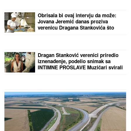
se sa muzičarima i jeo svadbarski kupus
ŠOK!
Hari i Megan se VRAĆAJU U
BRITANIJU 6 godina nakon Megzita?
Pljuvali za sve pare dinastiju, jurili
američki san pa se pokajali: Susret
sa Čarlsom mogao bi da najavi
preokret