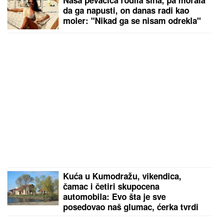
SRBIJA DOBIJA NOVU SAOBRAĆAJNU ARTERIJU:
„Vojvođansko P“ spaja Beograd, Zrenjanin i Novi
Sad – Stiže se za tren