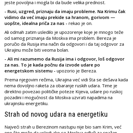
jeste povoljna i mogla bi da bude velika prednost.
- Rusi, uzgred, priznaju da imaju probleme. Na Krimu čak
vidimo da već imaju prekide sa hranom, gorivom —
uopšte, idealna priča za nas -
rekao je on.
Ali odmah zatim usledilo je upozorenje koje je mnogo teže
od samog priznanja da Moskva ima problem. Bereza je
poručio da Rusija ima način da odgovori i da taj odgovor za
Ukrajinu može biti veoma bolan.
- Ali mi razumemo da Rusija ima i odgovor, loš odgovor
za nas. To je kada počnu da izvode udare po
energetskom sistemu -
upozorio je Bereza.
Prema njegovim rečima, Ukrajina već vidi šta se dešava kada
nema dovoljno raketa za obaranje ruskih udara. Time je
direktno povezao političke poteze Kijeva, udare po ruskoj
pozadini i mogućnost da Moskva uzvrati napadima na
ukrajinsku energetiku.
Strah od novog udara na energetiku
Najveći strah u Berezinom nastupu nije bio sam Krim, već
ono što može da usledi ako se Moskva odluči za snažan