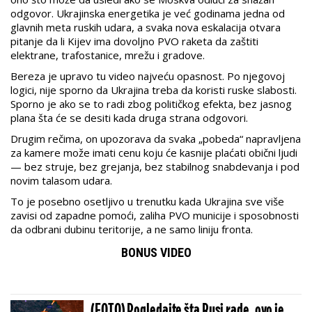
odgovor. Ukrajinska energetika je već godinama jedna od
glavnih meta ruskih udara, a svaka nova eskalacija otvara
pitanje da li Kijev ima dovoljno PVO raketa da zaštiti
elektrane, trafostanice, mrežu i gradove.
Bereza je upravo tu video najveću opasnost. Po njegovoj
logici, nije sporno da Ukrajina treba da koristi ruske slabosti.
Sporno je ako se to radi zbog političkog efekta, bez jasnog
plana šta će se desiti kada druga strana odgovori.
Drugim rečima, on upozorava da svaka „pobeda“ napravljena
za kamere može imati cenu koju će kasnije plaćati obični ljudi
— bez struje, bez grejanja, bez stabilnog snabdevanja i pod
novim talasom udara.
To je posebno osetljivo u trenutku kada Ukrajina sve više
zavisi od zapadne pomoći, zaliha PVO municije i sposobnosti
da odbrani dubinu teritorije, a ne samo liniju fronta.
BONUS VIDEO
(FOTO) Pogledajte šta Rusi rade, ovo je