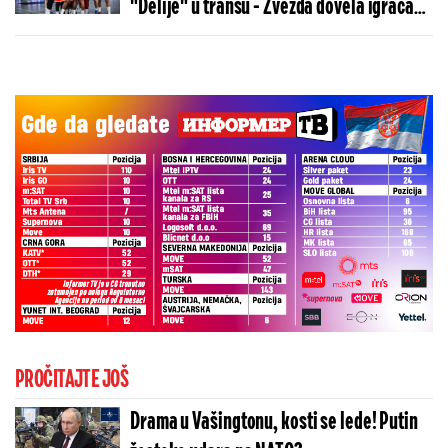
"Delije" u transu - Zvezda dovela igrača
Real Madrida!
PROČITAJTE JOŠ
Drama u Vašingtonu, kosti se lede! Putin