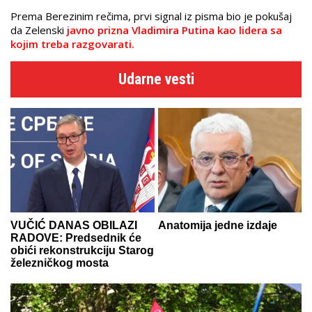
Prema Berezinim rečima, prvi signal iz pisma bio je pokušaj
da Zelenski
javno prizna Vladimira Putina kao lidera sa
kojim treba razgovarati.
Udarne vesti
VUČIĆ DANAS OBILAZI
Anatomija jedne izdaje
RADOVE: Predsednik će
obići rekonstrukciju Starog
železničkog mosta