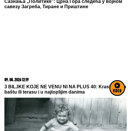
OD PEVANJA NA STOLU DO RADA U
POLJOPRIVREDI
Komšije i roditelji Jelene Broćić
otkrili istinu o pevačici: "Nije imao ko da je gura s
parama, sve je sama postigla"
VIDEO
NOVI NADAL GAZI SVE PRED