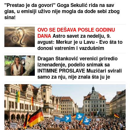
Naša pevačica rodila sina, pa morala
da ga napusti, on danas radi kao
moler: "Nikad ga se nisam odrekla"
Kuća u Kumodražu, vikendica,
čamac i četiri skupocena
automobila: Evo šta je sve
posedovao naš glumac, ćerka tvrdi
da je PREVARENA ZA NASLEDSTVO