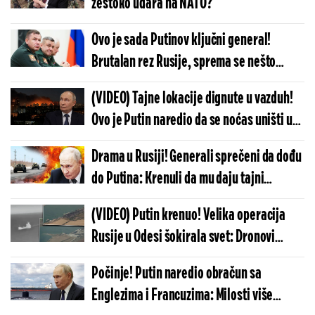
žestoko udara na NATO?
Ovo je sada Putinov ključni general!
Brutalan rez Rusije, sprema se nešto
krupno u Ukrajini?
(VIDEO) Tajne lokacije dignute u vazduh!
Ovo je Putin naredio da se noćas uništi u
Kijevu: Vojska se hitno oglasila
Drama u Rusiji! Generali sprečeni da dođu
do Putina: Krenuli da mu daju tajni
izveštaj, a onda - šok
(VIDEO) Putin krenuo! Velika operacija
Rusije u Odesi šokirala svet: Dronovi
snimili trenutke pravog užasa
Počinje! Putin naredio obračun sa
Englezima i Francuzima: Milosti više