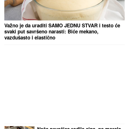
Dragan Stanković verenici priredio
iznenađenje, podelio snimak sa
INTIMNE PROSLAVE Muzičari svirali
samo za nju, nije znala šta ju je
snašlo: "Najlepše uspomene"