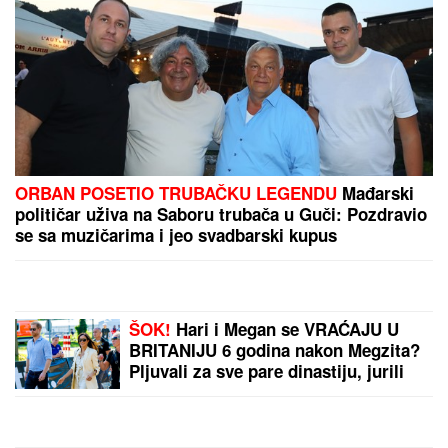
NAĐENO TELO MLADIĆA
(28)!
Tragične vesti iz
Borče: Utopio se u mulju
i vodi dok je bio sa
prijateljima, policija našla
auto (FOTO, VIDEO)
DOKTORKU TUKIĆ UBIO
BIVŠI SUPRUG!
Željko
besomučno ubadao
ženu, pa joj tada dao
SRAMNU ČITULJU: "Adio,