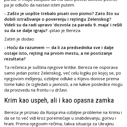
pa je odlučio da nastavi istim putem.
- Zašto je uopšte trebalo pisati ovo pismo? Zato što su
dobili istraživanje o poverenju i rejtingu Zelenskog?
Videli su da radi upravo ‘dozvola za paradu 9. maja’ i rešili
su da se dalje igraju? -
pitao je Bereza.
Zatim je dodao:
- Hoću da razumem — da li za predsednika sve i dalje
ostaje isto, rejting na prvom mestu, a ne postizanje
rezultata?
Ta rečenica je suština njegove kritike. Bereza ne osporava
samo jedan potez Zelenskog, već celu logiku po kojoj se, po
njegovom mišljenju, ozbiljne odluke u Kijevu donose prema
tome kako će izgledati u javnosti, a ne kakve posledice mogu
da proizvedu na frontu i u državi.
Krim kao uspeh, ali i kao opasna zamka
Bereza je priznao da Rusija ima ozbiljne probleme na Krimu i
da se to već vidi kroz poremećaje u snabdevanju, gorivu i
hrani. Prema njegovim rečima, takva situacija za Ukrajinu