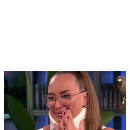
Važno je da uraditi SAMO JEDNU STVAR i testo će
svaki put savršeno narasti: Biće mekano,
vazdušasto i elastično