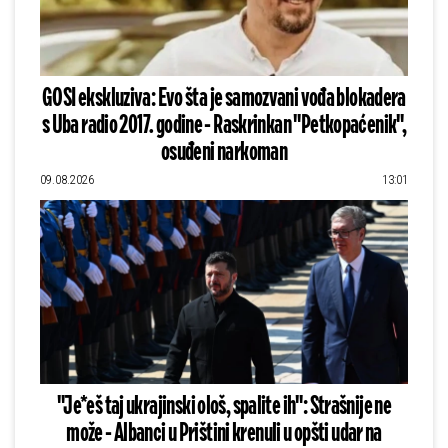
GOSI ekskluziva: Evo šta je samozvani vođa blokadera
s Uba radio 2017. godine - Raskrinkan "Petkopaćenik",
osuđeni narkoman
09.08.2026
13:01
"Je*eš taj ukrajinski ološ, spalite ih": Strašnije ne
može - Albanci u Prištini krenuli u opšti udar na