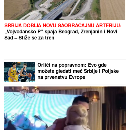
Zbog pevačice je ostavio ženu i
dvoje dece: Nakon razvoda dobili i
dete, o skandalu su svi brujali