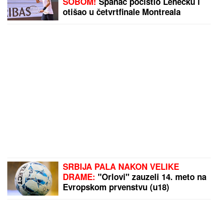
ZVANIČNO:
Srbija želi domaćinstvo Evropskog
prvenstva 2034. u rukometu
by Aklamator
PREPORUKA ZA VAS