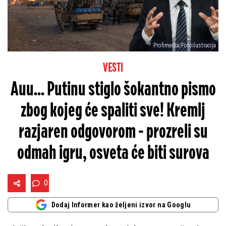
Profimedia/Fotoilustracija
VESTI
Auu... Putinu stiglo šokantno pismo
zbog kojeg će spaliti sve! Kremlj
razjaren odgovorom - prozreli su
odmah igru, osveta će biti surova
0
Dodaj Informer kao željeni izvor na Googlu