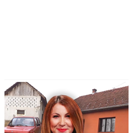
Orlići na popravnom: Evo gde
možete gledati meč Srbije i Poljske
na prvenstvu Evrope