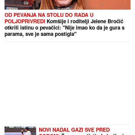
Poznati estradni par progovorio o razvodu! Otkrili
pravu istinu o svom braku: "Sramota nas je"
VERENICA DRAGANA STANKOVIĆA POSTALA
PREDMET PODSMEHA
Zbog jednog detalja sa
veridbe je urnišu na mrežama: "Bukvalno dva
dinara"