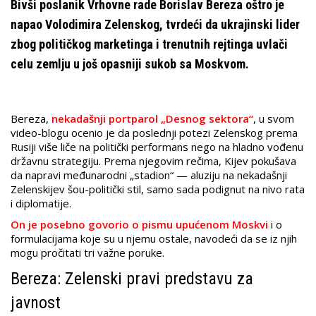
Bivši poslanik Vrhovne rade Borislav Bereza oštro je
napao Volodimira Zelenskog, tvrdeći da ukrajinski lider
zbog političkog marketinga i trenutnih rejtinga uvlači
celu zemlju u još opasniji sukob sa Moskvom.
Bereza,
nekadašnji portparol „Desnog sektora“
, u svom
video-blogu ocenio je da poslednji potezi Zelenskog prema
Rusiji više liče na politički performans nego na hladno vođenu
državnu strategiju. Prema njegovim rečima, Kijev pokušava
da napravi međunarodni „stadion“ — aluziju na nekadašnji
Zelenskijev šou-politički stil, samo sada podignut na nivo rata
i diplomatije.
On je posebno govorio o pismu upućenom Moskvi
i o
formulacijama koje su u njemu ostale, navodeći da se iz njih
mogu pročitati tri važne poruke.
Bereza: Zelenski pravi predstavu za
javnost