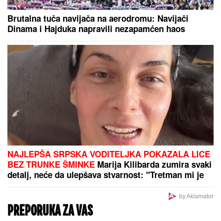
PRIČALO SE DA SE RAZVODE
Ovako se Đanijev sin
i snaja ponašaju kad ih niko ne gleda, Minja objavila
fotografiju sa suprugom, jedan detalj jasno otkriva u
kakvom su braku
LANČANI SUDAR NA GAZELI
Jedna
osoba odmah prevezena u bolnicu,