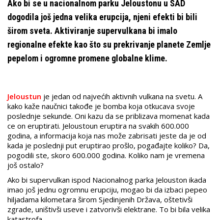
Ako bi se u nacionalnom parku Jeloustonu u SAD
dogodila još jedna velika erupcija, njeni efekti bi bili
širom sveta. Aktiviranje supervulkana bi imalo
regionalne efekte kao što su prekrivanje planete Zemlje
pepelom i ogromne promene globalne klime.
Jeloustun
je jedan od najvećih aktivnih vulkana na svetu. A
kako kaže naučnici takođe je bomba koja otkucava svoje
poslednje sekunde. Oni kazu da se priblizava momenat kada
ce on eruptirati. Jeloustoun eruptira na svakih 600.000
godina, a informacija koja nas može zabrisati jeste da je od
kada je poslednji put eruptirao prošlo, pogađajte koliko? Da,
pogodili ste, skoro 600.000 godina. Koliko nam je vremena
još ostalo?
Ako bi supervulkan ispod Nacionalnog parka Jelouston ikada
imao još jednu ogromnu erupciju, mogao bi da izbaci pepeo
hiljadama kilometara širom Sjedinjenih Država, oštetivši
zgrade, uništivši useve i zatvorivši elektrane. To bi bila velika
katastrofa.