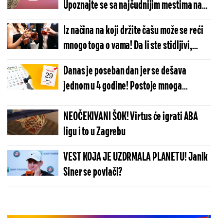
Upoznajte se sa najčudnijim mestima na
našoj planeti! (FOTO)
Iz načina na koji držite čašu može se reći
mnogo toga o vama! Da li ste stidljivi,
zavodnica ili ledena kraljica?
Danas je poseban dan jer se dešava
jednom u 4 godine! Postoje mnoga
verovanja, a ovo je najčudnije!
NEOČEKIVANI ŠOK! Virtus će igrati ABA
ligu i to u Zagrebu
VEST KOJA JE UZDRMALA PLANETU! Janik
Siner se povlači?