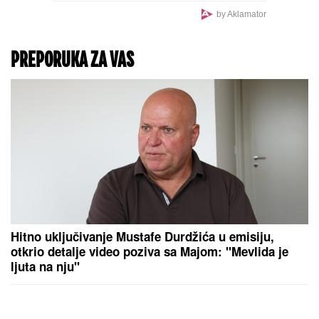
VATERPOLO
PLjAČKA
VEKA U ZAGREBU!
Crnogorci među
najboljima, izvisili za
plasman dalje