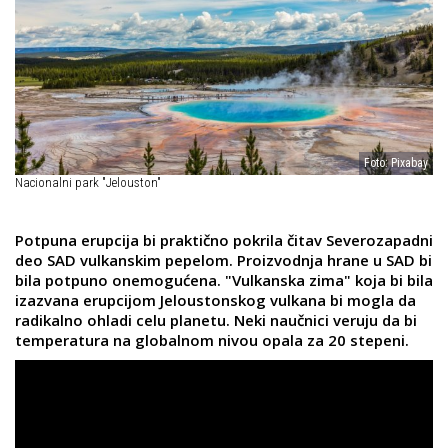
Foto: Pixabay
Nacionalni park "Jelouston"
Potpuna erupcija bi praktično pokrila čitav Severozapadni
deo SAD vulkanskim pepelom. Proizvodnja hrane u SAD bi
bila potpuno onemogućena. "Vulkanska zima" koja bi bila
izazvana erupcijom Jeloustonskog vulkana bi mogla da
radikalno ohladi celu planetu. Neki naučnici veruju da bi
temperatura na globalnom nivou opala za 20 stepeni.