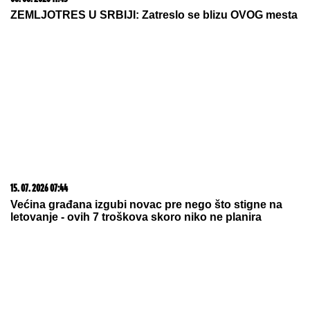
SVETSKIM GLUMCEM, MREŽE SE
USIJALE OD REAKCIJA, lajkovao i
NOLE: "PRIJATELJI ZA CEO ŽIVOT"
(FOTO)
by Aklamator
07. 08. 2026 09:14
Сазнања „Политике”: Црна Гора следећа у војном
савезу Загреба, Тиране и Приштине