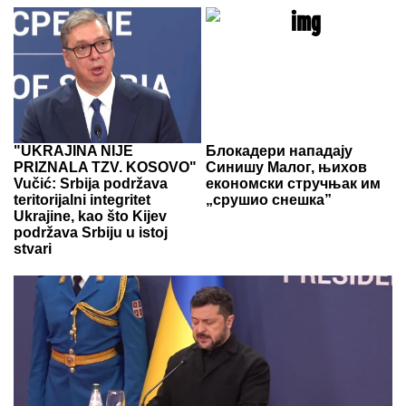
"UKRAJINA NIJE
Блокадери нападају
PRIZNALA TZV. KOSOVO"
Синишу Малог, њихов
Vučić: Srbija podržava
економски стручњак им
teritorijalni integritet
„срушио снешка”
Ukrajine, kao što Kijev
podržava Srbiju u istoj
stvari