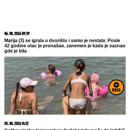
06. 08. 2026 07:08
Evo u kojim banjama važi vaučer od 10.000 dinara -
kompletan spisak destinacija u Srbiji
09. 07. 2026 09:20
VIDEO
Komfor po meri klijenata: nova linija paketa ALTA
banke