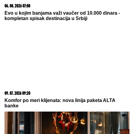
Sa koliko partnera ste SPAVALI?
Novo istraživanje otkriva šta vaša
INTIMNA PROŠLOST govori o vama
(VIDEO) "ONI MOLE DA UĐU U ELITU 10"
Dača
Virijević raskrinkao rijaliti učesnike, otkrio sve o