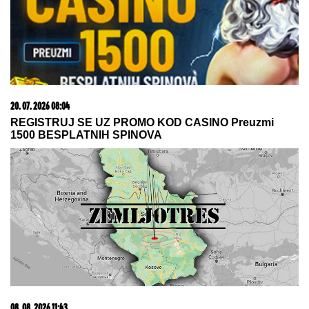
usledio obrt
Supruga Ljubiše Samardžića NAPUSTILA
PORODIČNU KUĆU, komšije otkrile istinu o
porodici: "Javi se taj osećaj kada je vidimo u
prolazu..."
"Jedva čekam da Hrvatima propadne
sezona!" Turisti besni, cene otišle
dođavola a smeštaj - rupčaga
Toni Bijelić objavio sliku sa