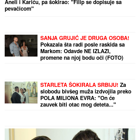
TRESE SE VAŠINGTON!
Kineski nevidljivi lovac J-20
ide u OPASNU MISIJU – Pravi NEPROBOJNI ŠTIT
oko nuklearnih bombardera! (VIDEO)
JOKIĆ GLEDA U NEVERICI:
Amerikanci ostali zapanjeni, šta to
radi Denver?