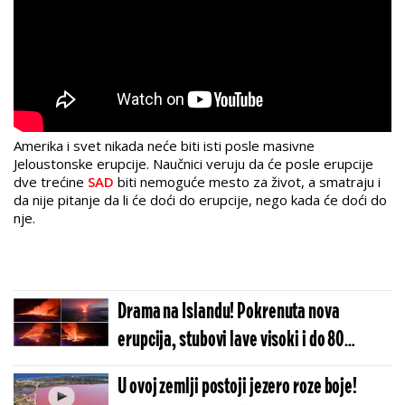
Amerika i svet nikada neće biti isti posle masivne
Jeloustonske erupcije. Naučnici veruju da će posle erupcije
dve trećine
SAD
biti nemoguće mesto za život, a smatraju i
da nije pitanje da li će doći do erupcije, nego kada će doći do
nje.
Drama na Islandu! Pokrenuta nova
erupcija, stubovi lave visoki i do 80
metara, put i elektrana u opasnosti!
U ovoj zemlji postoji jezero roze boje!
(FOTO, VIDEO)