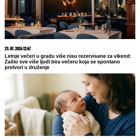
Aneli i Kariću, pa šokirao: "Filip se dopisuje sa
pevačicom"
SANJA GRUJIĆ JE DRUGA OSOBA!
Pokazala šta radi posle raskida sa
Markom: Odavde NE IZLAZI,
promene na njoj bodu oči (FOTO)
STARLETA ŠOKIRALA SRBIJU!
Za
slobodu bivšeg muža izdvojila preko
POLA MILIONA EVRA: "On će
zauvek biti otac mog deteta..."