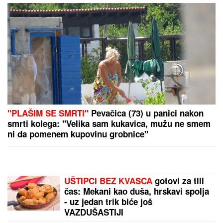
stvaraju se gužve
Građani, pažnja! Mup se upravo
oglasio, upozorenje važi za sve