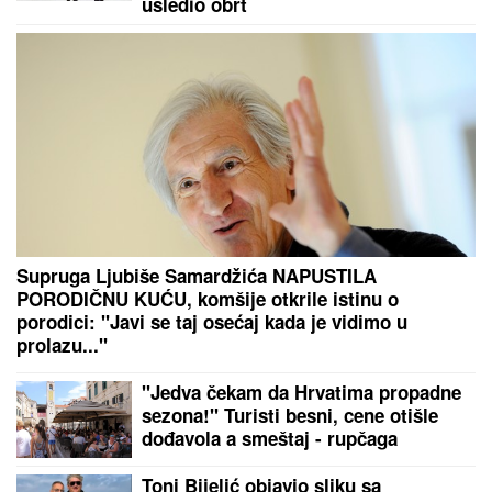
Brutalna tuča navijača na aerodromu: Navijači
Dinama i Hajduka napravili nezapamćen haos
NAJLEPŠA SRPSKA VODITELJKA POKAZALA LICE
BEZ TRUNKE ŠMINKE
Marija Kilibarda zumira svaki
detalj, neće da ulepšava stvarnost: "Tretman mi je
preko potreban" (FOTO)
by Aklamator
PREPORUKA ZA VAS