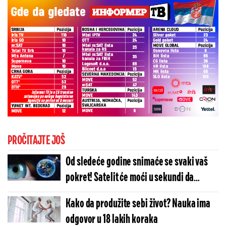
PROČITAJTE JOŠ
Od sledeće godine snimaće se svaki vaš
pokret! Satelit će moći u sekundi da
prepozna vaše lice
Kako da produžite sebi život? Nauka ima
odgovor u 18 lakih koraka