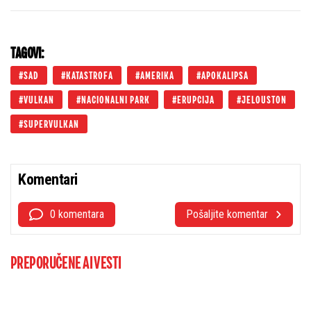
TAGOVI:
SAD
KATASTROFA
AMERIKA
APOKALIPSA
VULKAN
NACIONALNI PARK
ERUPCIJA
JELOUSTON
SUPERVULKAN
Komentari
0 komentara
Pošaljite komentar
PREPORUČENE AI VESTI