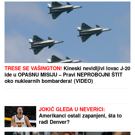
Inspekcija ZATVORILA objekat
Vladimira Tomovića u Crnoj Gori, on
sad otkrio šta se dešava: "Neki se
slade, neću im zaboraviti"
NAŠ GLUMAC (65) OŽENIO 32
GODINE MLAĐU KOLEGINICU
Upoznala ga dok je bila na fakultetu,
a sada pokazala čime se bavi pored