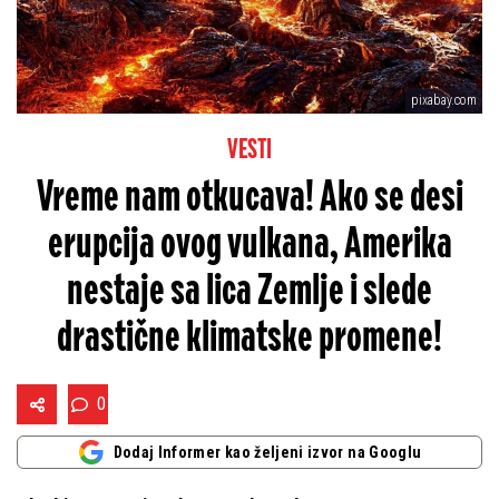
pixabay.com
VESTI
Vreme nam otkucava! Ako se desi
erupcija ovog vulkana, Amerika
nestaje sa lica Zemlje i slede
drastične klimatske promene!
0
Dodaj Informer kao željeni izvor na Googlu