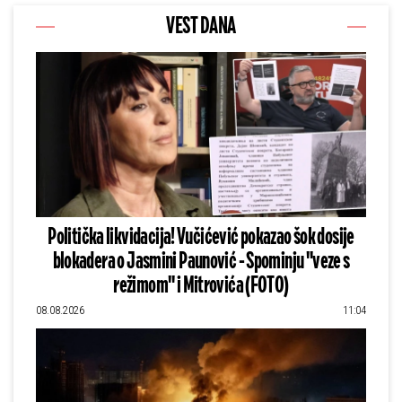
VEST DANA
Politička likvidacija! Vučićević pokazao šok dosije
blokadera o Jasmini Paunović - Spominju "veze s
režimom" i Mitrovića (FOTO)
08.08.2026
11:04