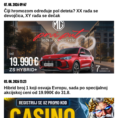
Ovako danas izgledaju ĆERKE BLIZNAKINJE I
SINOVI BLIZANCI Mirke i Rodžera Federera i svi
gledaju na koga liče! Morali da zarađuju DŽEPERAC
iako im je otac milijarder: "Neka znaju da novac ne
pada sa neba"
SRNA I VESNA ŽIVE U SENIKU
PUNOM VLAGE I BUBAŠVABA:
Devojčici sa Daunovim sindromom i
njenoj majci jedini dom je objekat
nedostojan čoveka
RUSKINjA SUROVO NAPADNUTA NA
VOŽDOVCU: Devojčice (15) je
oborile, tukle i otele ranac, a onda je