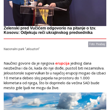
Zelenski pred Vučićem odgovorio na pitanje o tzv.
Kosovu: Odjekuju reči ukrajinskog predsednika
Foto: Pixabay
Nacionalni park "Jelouston"
Naučnici govore da je njegova
erupcija
jednog dana
neizbežna i da će, kada do nje dođe, pustoš biti nezamisliva.
Jeloustonski supervulkan bi u najačoj erupciji mogao da izbaci
10 metara debeo sloj pepela na prostoru do 1.000
kilometara od njega, što bi doprinelo da većina SAD bude
mesto gde ljudi ne mogu da žive.