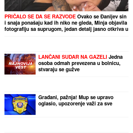
Hitno uključivanje Mustafe Durdžića u emisiju,
otkrio detalje video poziva sa Majom: "Mevlida je
ljuta na nju"