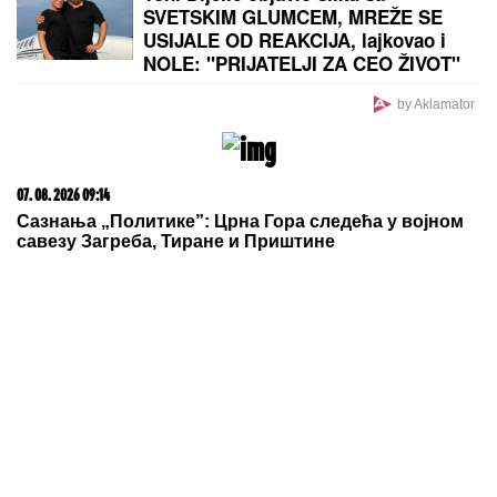
"PLAŠIM SE SMRTI"
Pevačica (73) u panici nakon
smrti kolega: "Velika sam kukavica, mužu ne smem
ni da pomenem kupovinu grobnice"
UŠTIPCI BEZ KVASCA
gotovi za tili
čas: Mekani kao duša, hrskavi spolja
- uz jedan trik biće još
VAZDUŠASTIJI