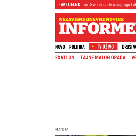
ica prvi put u Beogradu sa sinom Teom: Sve oči uprte u suprugu Luke Vildoze i b
• AKTUELNO
NOVO
POLITIKA
DRUŠTV
EXATLON
TAJNE MALOG GRADA
V
PLANETA