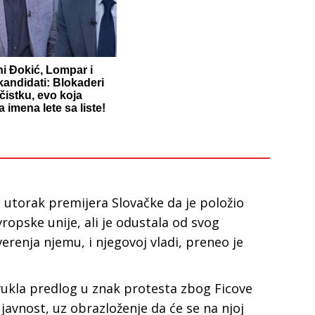
ni Đokić, Lompar i
kandidati: Blokaderi
čistku, evo koja
 imena lete sa liste!
u utorak premijera Slovačke da je položio
vropske unije, ali je odustala od svog
erenja njemu, i njegovoj vladi, preneo je
ovukla predlog u znak protesta zbog Ficove
javnost, uz obrazloženje da će se na njoj