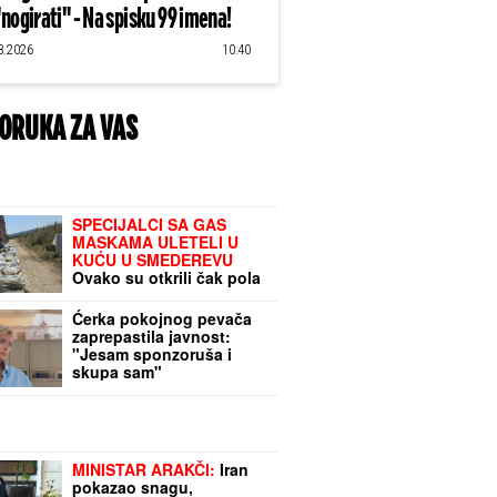
"nogirati" - Na spisku 99 imena!
8.2026
10:40
ORUKA ZA VAS
SPECIJALCI SA GAS
MASKAMA ULETELI U
KUĆU U SMEDEREVU
Ovako su otkrili čak pola
tona marihuane u
ilegalnoj laboratoriji:
Ćerka pokojnog pevača
Uhapšeno 6 osoba
zaprepastila javnost:
(FOTO, VIDEO)
"Jesam sponzoruša i
skupa sam"
MINISTAR ARAKČI:
Iran
pokazao snagu,