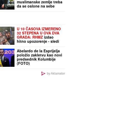
muslimanske zemlje treba
da se oslone na sebe
U 10 ČASOVA IZMERENO
32 STEPENA U OVA DVA
GRADA: RHMZ
izdao
hitno upozorenje - sledi
kratak predah, pa novi
toplotni šok
Abelardo de la Esprijelja
položio zakletvu kao novi
predsednik Kolumbije
(FOTO)
by Aklamator