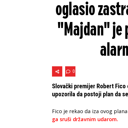
oglasio zast
"Majdan" je 
alarm
0
Slovački premijer Robert Fico 
upozorila da postoji plan da s
Fico je rekao da iza ovog plana
ga sruši državnim udarom.