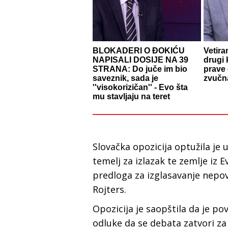
BLOKADERI O ĐOKIĆU
Vetira
NAPISALI DOSIJE NA 39
drugi 
STRANA: Do juče im bio
prave 
saveznik, sada je
zvučna
''visokorizičan'' - Evo šta
mu stavljaju na teret
Slovačka opozicija optužila je 
temelj za izlazak te zemlje iz E
predloga za izglasavanje nepov
Rojters.
Opozicija je saopštila da je p
odluke da se debata zatvori za 