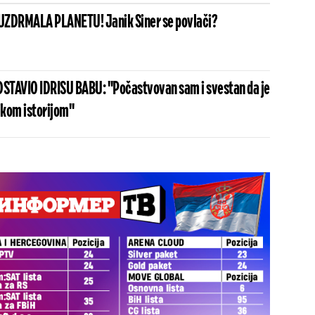
UZDRMALA PLANETU! Janik Siner se povlači?
STAVIO IDRISU BABU: "Počastvovan sam i svestan da je
ikom istorijom"