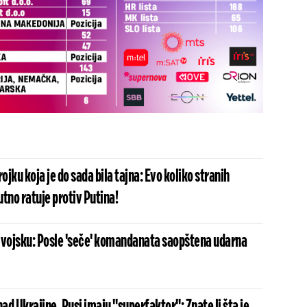
ojku koja je do sada bila tajna: Evo koliko stranih
tno ratuje protiv Putina!
 vojsku: Posle 'seče' komandanata saopštena udarna