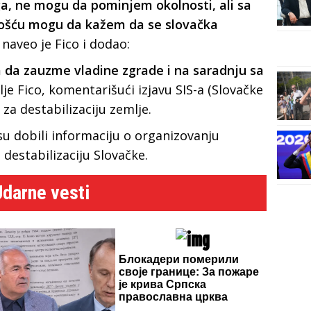
, ne mogu da pominjem okolnosti, ali sa
nošću mogu da kažem da se slovačka
naveo je Fico i dodao:
a da zauzme vladine zgrade i na saradnju sa
lje Fico, komentarišući izjavu SIS-a (Slovačke
 za destabilizaciju zemlje.
 su dobili informaciju o organizovanju
destabilizaciju Slovačke.
Udarne vesti
Блокадери померили
своје границе: За пожаре
је крива Српска
православна црква