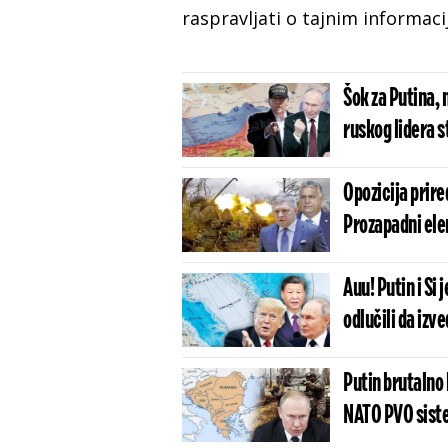
raspravljati o tajnim informac
Šok za Putina, 
ruskog lidera s
Opozicija prire
Prozapadni ele
Auu! Putin i Si
odlučili da iz
Putin brutalno 
NATO PVO sistem