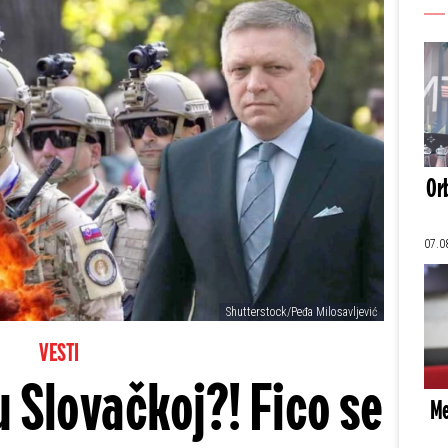
Orb
07.0
Shutterstock/Peđa Milosavljević
VESTI
u Slovačkoj?! Fico se
Me