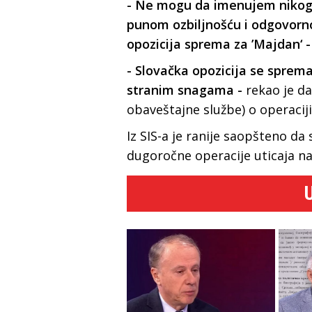
- Ne mogu da imenujem nikoga
punom ozbiljnošću i odgovor
opozicija sprema za ’Majdan‘ -
- Slovačka opozicija se sprem
stranim snagama -
rekao je da
obaveštajne službe) o operaciji
Iz SIS-a je ranije saopšteno da
dugoročne operacije uticaja na 