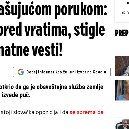
rašujućom porukom:
07.0
pred vratima, stigle
PREP
atne vesti!
Dodaj Informer kao željeni izvor na Googlu
otkrio da ga je obaveštajna služba zemlje
e izvede puč.
 stoji slovačka opozicija i da
se sprema da