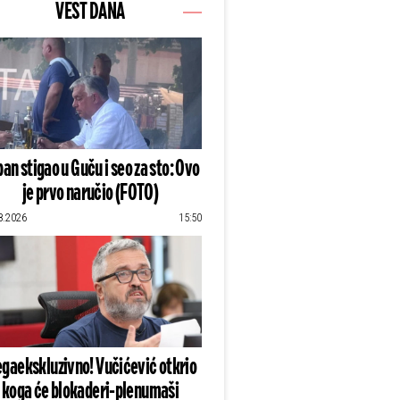
VEST DANA
an stigao u Guču i seo za sto: Ovo
je prvo naručio (FOTO)
8.2026
15:50
gaekskluzivno! Vučićević otkrio
koga će blokaderi-plenumaši