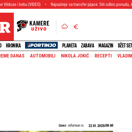
ebu (VIDEO)
Najvažnije sa transfer pijace: Siti odbio ponudu, Arsenal spr
O
HRONIKA
PLANETA
ZABAVA
MAGAZIN
DŽET SE
REME DANAS
AUTOMOBILI
NIKOLA JOKIĆ
RECEPTI
VLADIM
Izvor:
informer.rs
08:40
22.01.2025