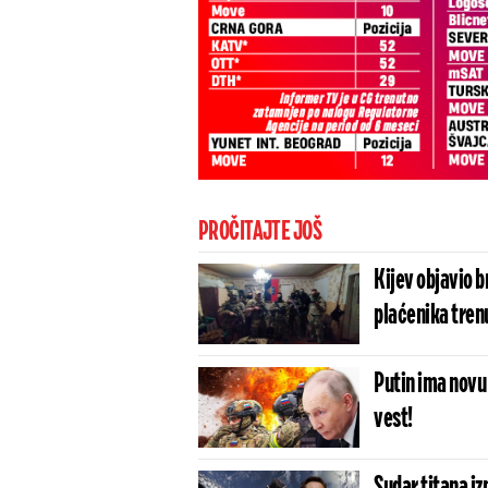
PROČITAJTE JOŠ
Kijev objavio br
plaćenika trenu
Putin ima novu
vest!