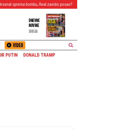
ema bombu, Real završio posao?
"Sportinjo" dočekao Vildozu na aerodrom
DNEVNE
NOVINE
SRBIJA
T
IR PUTIN
DONALD TRAMP