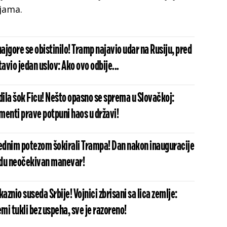
ijama.
najgore se obistinilo! Tramp najavio udar na Rusiju, pred
tavio jedan uslov: Ako ovo odbije...
dila šok Ficu! Nešto opasno se sprema u Slovačkoj:
menti prave potpuni haos u državi!
 jednim potezom šokirali Trampa! Dan nakon inauguracije
vedu neočekivan manevar!
kaznio suseda Srbije! Vojnici zbrisani sa lica zemlje:
i tukli bez uspeha, sve je razoreno!