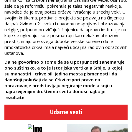
onima koji sa Crkvom nemaju ama baš nikakve veze, osim što
žele da je reformišu, pokrenula je talas negativnih reakcija,
navodeći da je ovaj potez države "vraćanje u srednji vek". U
svojim kritikama, protivnici projekta se pozivaju na činjenicu
da ipak živimo u 21. veku i navodnu nespojivost obrazovanja i
religije, potpuno previđajući činjenicu da upravo institucije na
koje se ugledaju i koje posmatraju kao nekakav obrazovni
prestiž, imaju pre svega duboke verske korene i da je
rimokatolička crkva imala najveći uticaj na rad ovih obrazovnih
ustanova.
Da ne govorimo o tome da se u potpunosti zanemaruje
ono suštinsko, a to je istorijska vertikala Srbije, u kojoj
su manastiri i crkve bili jedina mesta pismenosti i da
današnji pokušaji da se Crkvi ospori pravo na
obrazovanje predstavljaju negiranje modela koji u
najrazvijenijim društvima sveta donosi najbolje
rezultate.
Udarne vesti