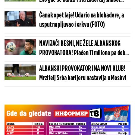
(FOTO)
Čanak opet laje! Udario na blokadere, a
usput napljuvao i crkvu (FOTO)
NAVIJAČI BESNI, NE ŽELE ALBANSKOG
PROVOKATORA! Plaćen 11 miliona pa dobio
brutalnu poruku
ALBANSKI PROVOKATOR IMA NOVI KLUB!
Mrzitelj Srba karijeru nastavlja u Moskvi