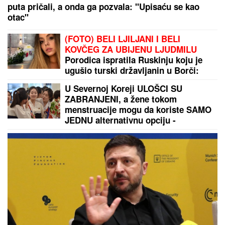
puta pričali, a onda ga pozvala: "Upisaću se kao
otac"
(FOTO) BELI LJILJANI I BELI
KOVČEG ZA UBIJENU LJUDMILU
Porodica ispratila Ruskinju koju je
ugušio turski državljanin u Borči:
Sveštenik držao opelo na Lešću
U Severnoj Koreji ULOŠCI SU
ZABRANJENI, a žene tokom
menstruacije mogu da koriste SAMO
JEDNU alternativnu opciju -
zastrašujuća pravila u svetu Kim
Džong Una