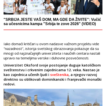
"SRBIJA JESTE VAŠ DOM, MA GDE DA ŽIVITE": Vučić
sa učesnicima kampa "Srbija te zove 2026" (VIDEO)
Iako domaći kritičari u ovom nadasve važnom projektu vide
"nazadnost", istorija svetskog obrazovanja pokazuje da su
mnogi od najznačajnijih univerziteta i naučnih centara nastali
upravo na temeljima verske i duhovne posvećenosti.
Univerzitet Oksford svoje postojanje duguje katoličkom
sveštenstvu i crkvenim zajednicama 12. veka. Nastao je
kao zajednica učenih ljudi i
sveštenika
, a njegov razvoj
direktno su oblikovali dominikanski i franjevački monaški
redovi.