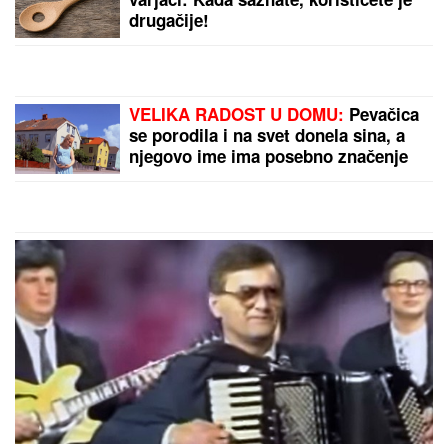
drugačije!
VELIKA RADOST U DOMU:
Pevačica
se porodila i na svet donela sina, a
njegovo ime ima posebno značenje