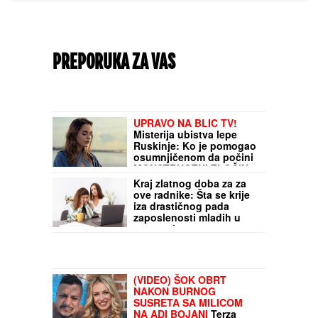
PREPORUKA ZA VAS
UPRAVO NA BLIC TV!
Misterija ubistva lepe
Ruskinje: Ko je pomogao
osumnjičenom da počini
MONSTRUOZNI ZLOČIN
Kraj zlatnog doba za za
ove radnike: Šta se krije
iza drastičnog pada
zaposlenosti mladih u
evrozoni
(VIDEO) ŠOK OBRT
NAKON BURNOG
SUSRETA SA MILICOM
NA ADI BOJANI
Terza