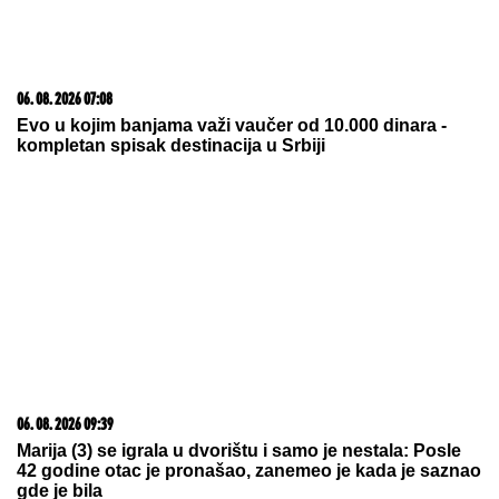
06. 08. 2026 07:08
Evo u kojim banjama važi vaučer od 10.000 dinara -
kompletan spisak destinacija u Srbiji
06. 08. 2026 09:39
Marija (3) se igrala u dvorištu i samo je nestala: Posle
42 godine otac je pronašao, zanemeo je kada je saznao
gde je bila