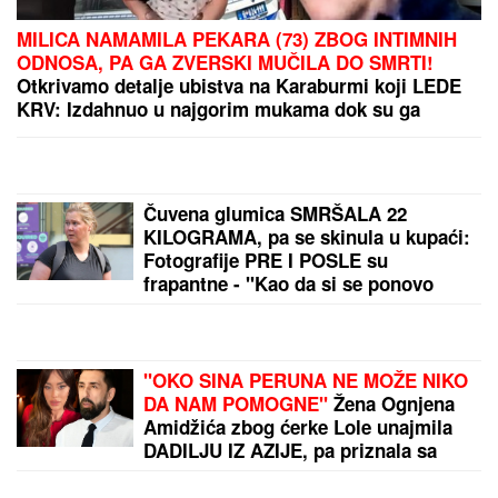
MILICA NAMAMILA PEKARA (73) ZBOG INTIMNIH
ODNOSA, PA GA ZVERSKI MUČILA DO SMRTI!
Otkrivamo detalje ubistva na Karaburmi koji LEDE
KRV: Izdahnuo u najgorim mukama dok su ga
osumnjičeni pljačkali
Čuvena glumica SMRŠALA 22
KILOGRAMA, pa se skinula u kupaći:
Fotografije PRE I POSLE su
frapantne - "Kao da si se ponovo
rodila"
"OKO SINA PERUNA NE MOŽE NIKO
DA NAM POMOGNE"
Žena Ognjena
Amidžića zbog ćerke Lole unajmila
DADILJU IZ AZIJE, pa priznala sa
čim se suočavaju u domu! (FOTO)