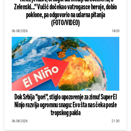
Zelenski..." Vučić dočekao vatrogasce heroje, dobio
poklone, pa odgovorio na udarna pitanja
(FOTO/VIDEO)
06.08.2026
18:03
Dok Srbija "gori", stiglo upozorenje za zimu! Super El
Ninjo razvija ogromnu snagu: Evo šta nas čeka posle
tropskog pakla
06.08.2026
21:30