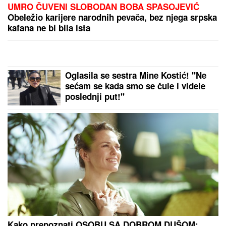
UMRO ČUVENI SLOBODAN BOBA SPASOJEVIĆ
Obeležio karijere narodnih pevača, bez njega srpska
kafana ne bi bila ista
Oglasila se sestra Mine Kostić! "Ne
sećam se kada smo se čule i videle
poslednji put!"
Kako prepoznati OSOBU SA DOBROM DUŠOM: