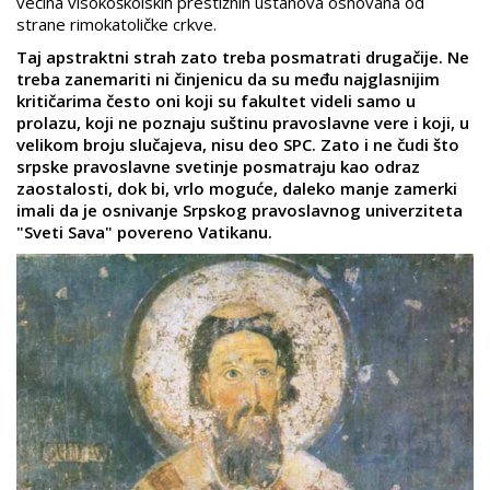
većina visokoškolskih prestižnih ustanova osnovana od
strane rimokatoličke crkve.
Taj apstraktni strah zato treba posmatrati drugačije. Ne
treba zanemariti ni činjenicu da su među najglasnijim
kritičarima često oni koji su fakultet videli samo u
prolazu, koji ne poznaju suštinu pravoslavne vere i koji, u
velikom broju slučajeva, nisu deo SPC. Zato i ne čudi što
srpske pravoslavne svetinje posmatraju kao odraz
zaostalosti, dok bi, vrlo moguće, daleko manje zamerki
imali da je osnivanje Srpskog pravoslavnog univerziteta
"Sveti Sava" povereno Vatikanu.