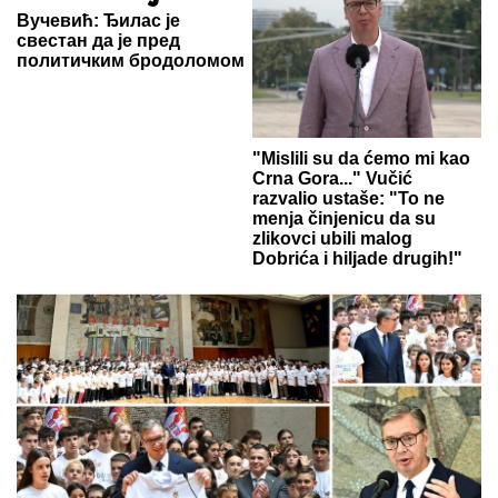
Вучевић: Ђилас је
свестан да је пред
политичким бродоломом
"Mislili su da ćemo mi kao
Crna Gora..." Vučić
razvalio ustaše: "To ne
menja činjenicu da su
zlikovci ubili malog
Dobrića i hiljade drugih!"