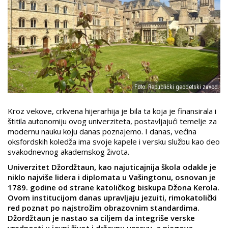
Foto: Republički geodetski zavod
Kroz vekove, crkvena hijerarhija je bila ta koja je finansirala i
štitila autonomiju ovog univerziteta, postavljajući temelje za
modernu nauku koju danas poznajemo. I danas, većina
oksfordskih koledža ima svoje kapele i versku službu kao deo
svakodnevnog akademskog života.
Univerzitet Džordžtaun, kao najuticajnija škola odakle je
niklo najviše lidera i diplomata u Vašingtonu, osnovan je
1789. godine od strane katoličkog biskupa Džona Kerola.
Ovom institucijom danas upravljaju jezuiti, rimokatolički
red poznat po najstrožim obrazovnim standardima.
Džordžtaun je nastao sa ciljem da integriše verske