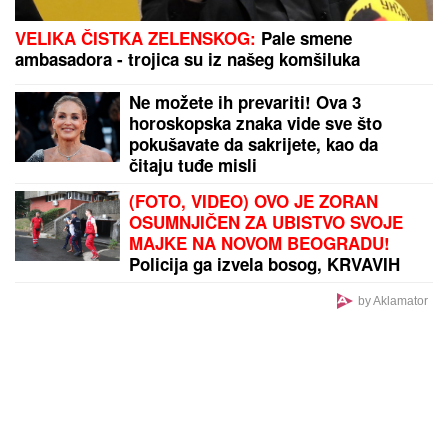
VELIKA ČISTKA ZELENSKOG:
Pale smene
ambasadora - trojica su iz našeg komšiluka
Ne možete ih prevariti! Ova 3
horoskopska znaka vide sve što
pokušavate da sakrijete, kao da
čitaju tuđe misli
(FOTO, VIDEO) OVO JE ZORAN
OSUMNJIČEN ZA UBISTVO SVOJE
MAJKE NA NOVOM BEOGRADU!
Policija ga izvela bosog, KRVAVIH
nogu sa lisicama na rukama, ušao u
kola Hitne pomoći
by Aklamator