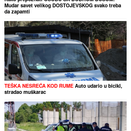
Mudar savet velikog DOSTOJEVSKOG svako treba
da zapamti
TEŠKA NESREĆA KOD RUME
Auto udario u bicikl,
stradao muškarac