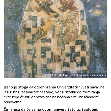
Foto: shutterstock/Informer/društvene mreže
Jasno je stoga da otpor prema Univerzitetu "Sveti Sava" ne
leži u brizi za kvalitet nastave, već u strahu od formiranja
elite koja će biti obrazovana na nacionalnim i hrišćanskim
osnovama.
Činjenica da će se na ovom univerzitetu uz teologiju