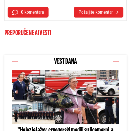
0 komentara
Pošaljite komentar
PREPORUČENE AI VESTI
VEST DANA
"Helez je lažov, crnogorski mediji su licemerni, a