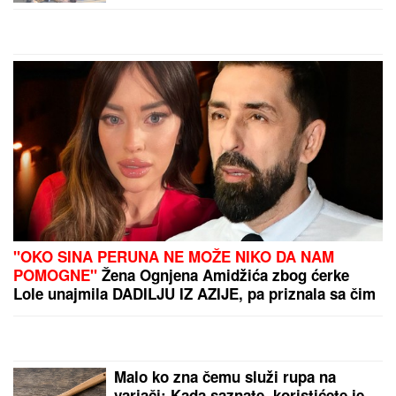
društvo mu pravi KOLEGA (VIDEO)
"OKO SINA PERUNA NE MOŽE NIKO DA NAM
POMOGNE"
Žena Ognjena Amidžića zbog ćerke
Lole unajmila DADILJU IZ AZIJE, pa priznala sa čim
se suočavaju u domu! (FOTO)
Malo ko zna čemu služi rupa na
varjači: Kada saznate, koristićete je