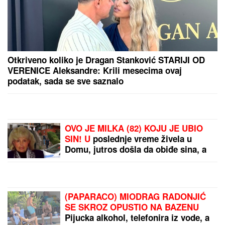
Otkriveno koliko je Dragan Stanković STARIJI OD
VERENICE Aleksandre: Krili mesecima ovaj
podatak, sada se sve saznalo
OVO JE MILKA (82) KOJU JE UBIO
SIN! U
poslednje vreme živela u
Domu, jutros došla da obiđe sina, a
on je TUKAO DO SMRTI! (FOTO,
VIDEO)
(PAPARACO) MIODRAG RADONJIĆ
SE SKROZ OPUSTIO NA BAZENU
Pijucka alkohol, telefonira iz vode, a