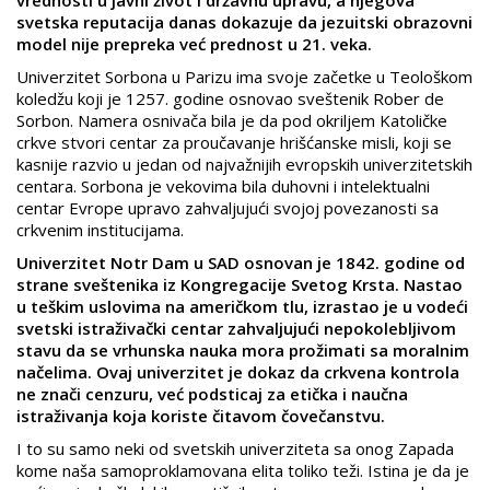
vrednosti u javni život i državnu upravu, a njegova
svetska reputacija danas dokazuje da jezuitski obrazovni
model nije prepreka već prednost u 21. veka.
Univerzitet Sorbona u Parizu ima svoje začetke u Teološkom
koledžu koji je 1257. godine osnovao sveštenik Rober de
Sorbon. Namera osnivača bila je da pod okriljem Katoličke
crkve stvori centar za proučavanje hrišćanske misli, koji se
kasnije razvio u jedan od najvažnijih evropskih univerzitetskih
centara. Sorbona je vekovima bila duhovni i intelektualni
centar Evrope upravo zahvaljujući svojoj povezanosti sa
crkvenim institucijama.
Univerzitet Notr Dam u SAD osnovan je 1842. godine od
strane sveštenika iz Kongregacije Svetog Krsta. Nastao
u teškim uslovima na američkom tlu, izrastao je u vodeći
svetski istraživački centar zahvaljujući nepokolebljivom
stavu da se vrhunska nauka mora prožimati sa moralnim
načelima. Ovaj univerzitet je dokaz da crkvena kontrola
ne znači cenzuru, već podsticaj za etička i naučna
istraživanja koja koriste čitavom čovečanstvu.
I to su samo neki od svetskih univerziteta sa onog Zapada
kome naša samoproklamovana elita toliko teži. Istina je da je