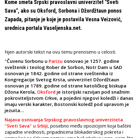
Kome smeta Srpski pravoslavni univerzitet "Sveti
Sava", ako su Oksford, Sorbona i Džordžtaun ponos
Zapada, pitanje je koje je postavila Vesna Veizović,
urednica portala Vaseljenska.net.
Njen autorski tekst na ovu temu prenosimo u celosti.
"
Čuvenu Sorbonu u
Parizu
osnovao je 1257. godine
sveštenik i teolog Rober de Sorbon, Notr Dam u SAD
osnovan je 1842. godine od strane sveštenika iz
Kongregacije Svetog Krsta, univerzitet Džordžtaun
osnovan je 1789. godine od strane katoličkog biskupa
Džona Kerola,
Oksford
je istorijski razvijan pod snažnim
pokroviteljstvom Crkve, a pojedini njegovi koledži i danas
imaju verski karakter, Bostonski koledž pod upravom je
jezuita…
Najava osnivanja Srpskog pravoslavnog univerziteta
"Sveti Sava" u Srbiji
, posebno među opozicijom koja baštini
zapadne vrednosti, pripadnicima blokaderskog pokreta i