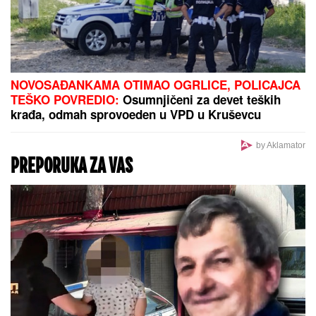
NOVOSAĐANKAMA OTIMAO OGRLICE, POLICAJCA
TEŠKO POVREDIO:
Osumnjičeni za devet teških
krađa, odmah sprovoeden u VPD u Kruševcu
by Aklamator
PREPORUKA ZA VAS