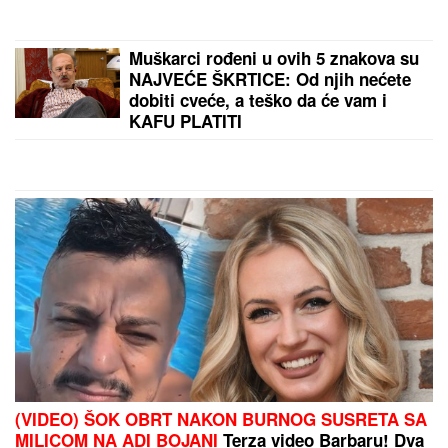
Muškarci rođeni u ovih 5 znakova su
NAJVEĆE ŠKRTICE: Od njih nećete
dobiti cveće, a teško da će vam i
KAFU PLATITI
(VIDEO) ŠOK OBRT NAKON BURNOG SUSRETA SA
MILICOM NA ADI BOJANI
Terza video Barbaru! Dva