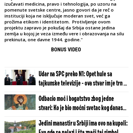
izučavati medicina, pravo i tehnologija, po uzoru na
pomenute svetske centre, jasno govori da je reč o
instituciji koja ne isključuje moderan svet, već ga
prožima etikom i identitetom. Protivljenje ovom
projektu zapravo je pokušaj da Srbija ostane jedina
zemlja u kojoj je veza između vere i obrazovanja na silu
prekinuta, one davne 1944. godine."
BONUS VIDEO
Udar na SPC preko N1: Opet hule sa
tajkunske televizije - ova stvar im je trn u
oku
Odbacio moć i bogatstvo zbog jedne
stvari: Ko je bio moćni svetac kog danas
slavi Crkva?
Jedini manastir u Srbiji ima ovo na kupoli:
Evo gde se nalazi i šta znači taj simbol