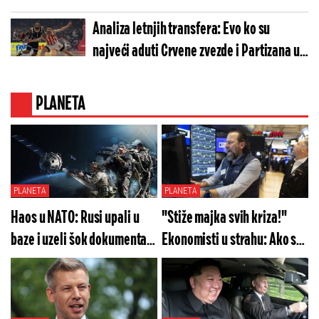
Analiza letnjih transfera: Evo ko su
najveći aduti Crvene zvezde i Partizana u
novoj sezoni
PLANETA
PLANETA
PLANETA
Haos u NATO: Rusi upali u
"Stiže majka svih kriza!"
baze i uzeli šok dokumenta!
Ekonomisti u strahu: Ako se
Ko je ovo poslao
ovo dogodi sa dolarom, sve
koordinate?!
će pući!