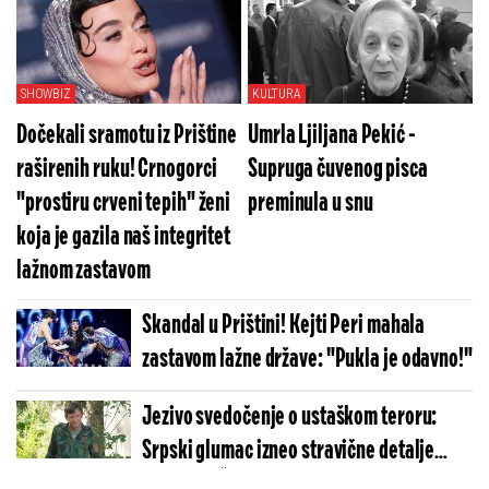
Pogledajte koliko je jezivo (VIDEO)
SHOWBIZ
KULTURA
Dočekali sramotu iz Prištine
Umrla Ljiljana Pekić -
raširenih ruku! Crnogorci
Supruga čuvenog pisca
"prostiru crveni tepih" ženi
preminula u snu
koja je gazila naš integritet
lažnom zastavom
Skandal u Prištini! Kejti Peri mahala
zastavom lažne države: "Pukla je odavno!"
Jezivo svedočenje o ustaškom teroru:
Srpski glumac izneo stravične detalje
golgote – Četiri godine pakla i kolona