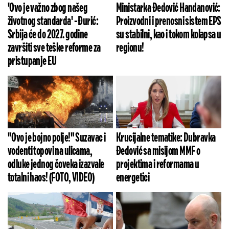
'Ovo je važno zbog našeg
Ministarka Đedović Handanović:
životnog standarda' - Đurić:
Proizvodni i prenosni sistem EPS
Srbija će do 2027. godine
su stabilni, kao i tokom kolapsa u
završiti sve teške reforme za
regionu!
pristupanje EU
"Ovo je bojno polje!" Suzavac i
Krucijalne tematike: Dubravka
vodenti topovi na ulicama,
Đedović sa misijom MMF o
odluke jednog čoveka izazvale
projektima i reformama u
totalni haos! (FOTO, VIDEO)
energetici