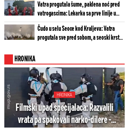
Vatra progutala šume, paklena noć pred
vatrogascima: Lekarka sa prve linije u
Ušću poslala potresnu poruku!
Čudo u selu Seoce kod Kraljeva: Vatra
progutala sve pred sobom, a seoski krst
ostao potpuno netaknut (VIDEO)
HRONIKA
HRONIKA
Filmski upad specijalaca: Razvalili
vrata pa spakovali narko-dilere -