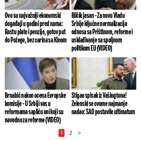
Ovo su najvažniji ekonomski
Bilčik jasan - Za novu Vladu
događaji u godini pred nama:
Srbije ključne normalizacija
Rastu plate i penzije, gotov put
odnosa sa Prištinom, reforme i
do Požege, bez carina sa Kinom
usklađivanje sa spoljnom
politikom EU (VIDEO)
Brnabić nakon ocena Evropske
Stigao spisak iz Vašingtona!
komisije - U Srbiji vas u
Zelenski se ovome najmanje
reformama sapliću oni koji su
nadao: SAD postavile ultimatum
navodno za reforme (VIDEO)
1
2
>