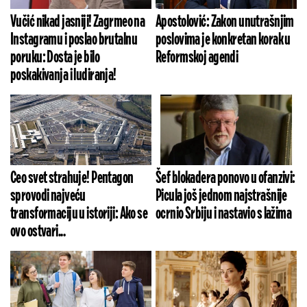
Vučić nikad jasniji! Zagrmeo na
Apostolović: Zakon unutrašnjim
Instagramu i poslao brutalnu
poslovima je konkretan korak u
poruku: Dosta je bilo
Reformskoj agendi
poskakivanja i ludiranja!
Ceo svet strahuje! Pentagon
Šef blokadera ponovo u ofanzivi:
sprovodi najveću
Picula još jednom najstrašnije
transformaciju u istoriji: Ako se
ocrnio Srbiju i nastavio s lažima
ovo ostvari...