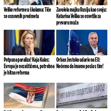
Velike reforme u školama: Tiče
Zavolela majku Rusiju kao svoju:
se osnovnih predmeta
Katarina Velika se osvetila za
prevaru muža
Potpuna paraliza! Kaja Kalas:
Orban žestoko udario na EU:
Evropa je nezaštićena, potrebna
Nećemo da imamo posla s tim!
je hitna reforma