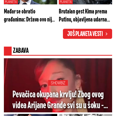
PLANETA
PLANETA
Mađar se obratio
Brutalan gest Kima prema
građanima: Država ovo nije
Putinu, objavljena udarna
doživela - bezbednost
vest - Evo šta hitno šalje u
JOŠ PLANETA VESTI
zemlje je u pitanju
Rusiju (VIDEO)
ZABAVA
SHOWBIZ
Pevačica okupana krvlju! Zbog ovog
videa Arijane Grande svi su u šoku -