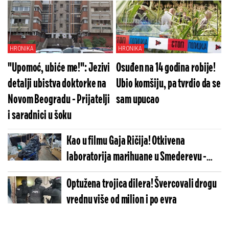
Zaplenjeno pola tone marihuane
(VIDEO/FOTO)
HRONIKA
HRONIKA
"Upomoć, ubiće me!": Jezivi
Osuđen na 14 godina robije!
detalji ubistva doktorke na
Ubio komšiju, pa tvrdio da se
Novom Beogradu - Prijatelji
sam upucao
i saradnici u šoku
Kao u filmu Gaja Ričija! Otkivena
laboratorija marihuane u Smederevu -
Pogledajte šta je još pronađeno (FOTO)
Optužena trojica dilera! Švercovali drogu
vrednu više od milion i po evra