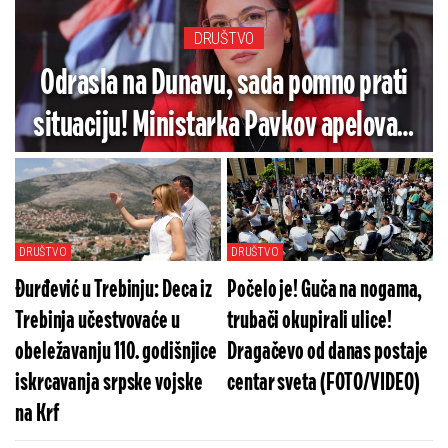
DRUŠTVO
Odrasla na Dunavu, sada pomno prati
situaciju! Ministarka Pavkov apelovala
na građane! Evo šta je rekla o
subvencijama za električna vozila
DRUŠTVO
DRUŠTVO
Đurđević u Trebinju: Deca iz
Počelo je! Guča na nogama,
Trebinja učestvovaće u
trubači okupirali ulice!
obeležavanju 110. godišnjice
Dragačevo od danas postaje
iskrcavanja srpske vojske
centar sveta (FOTO/VIDEO)
na Krf