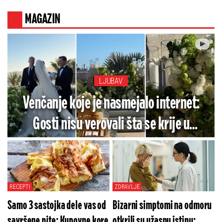
smrti!
MAGAZIN
LJUBAV
Venčanje koje je nasmejalo internet:
Gosti nisu verovali šta se krije u
raskošnoj dekoraciji (VIDEO)
RECEPTI
ZDRAVLJE
Samo 3 sastojka dele vas od
Bizarni simptomi na odmoru
savršene pite: Kupovne kore
otkrili su užasnu istinu: