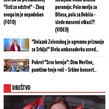
"listi za odstrel" - Zbog
paranoja: Pola navija za
ovoga im je nepodoban
Đilasa, pola za Đokića -
(FOTO)
slede masovni otkazi?!
(VIDEO)
"Dolazak Zelenskog je ogromno priznanje
za Srbiju!" Bivša ambasadorka usred
emisije sasekla opoziciju: Srbija je
Pokret "Srce heroja": Dino Merline,
napravila veliki diplomatski iskorak
pamtimo tvoje reči – Srbine koncert
(FOTO)
spreči!
DRUŠTVO