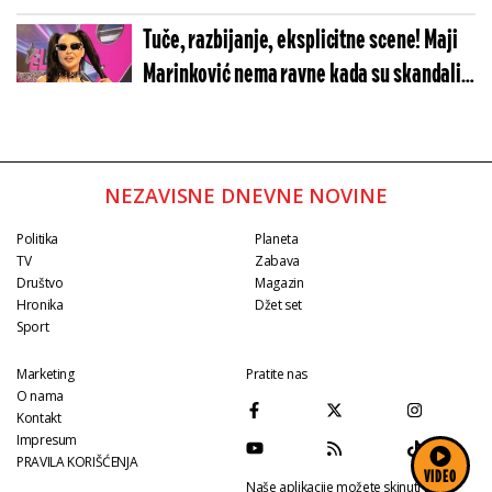
usnama!
Tuče, razbijanje, eksplicitne scene! Maji
Marinković nema ravne kada su skandali u
pitanju
NEZAVISNE DNEVNE NOVINE
Politika
Planeta
TV
Zabava
Društvo
Magazin
Hronika
Džet set
Sport
Marketing
Pratite nas
O nama
Kontakt
Impresum
PRAVILA KORIŠĆENJA
VIDEO
Naše aplikacije možete skinuti na: