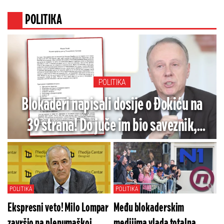
POLITIKA
POLITIKA
Blokaderi napisali dosije o Đokiću na
39 strana! Do juče im bio saveznik,
sada je ''visokorizičan'' - Ovo mu
stavljaju na teret
POLITIKA
POLITIKA
Ekspresni veto! Milo Lompar
Među blokaderskim
završio na plenumaškoj
medijima vlada totalna