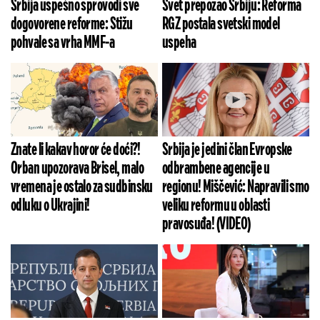
Srbija uspešno sprovodi sve
Svet prepozao Srbiju: Reforma
dogovorene reforme: Stižu
RGZ postala svetski model
pohvale sa vrha MMF-a
uspeha
Znate li kakav horor će doći?!
Srbija je jedini član Evropske
Orban upozorava Brisel, malo
odbrambene agencije u
vremena je ostalo za sudbinsku
regionu! Miščević: Napravili smo
odluku o Ukrajini!
veliku reformu u oblasti
pravosuđa! (VIDEO)