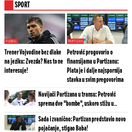
SPORT
FUDBAL
PARTIZAN
Trener Vojvodine bez dlake
Petrović progovorio o
na jeziku: Zvezda? Nas to ne
finansijama u Partizanu:
interesuje!
Plata je i dalje najspornija
stavka u svim pregovorima
Navijači Partizana u transu: Petrović
sprema dve "bombe", uskoro stižu u
Humksu!
Sada i zvanično: Partizan predstavio novo
pojačanje, stigao Baba!