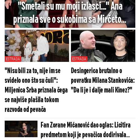
"Smetali su mu moji izlasci..." Ana
priznala sve o sukobima sa Mirčetom
zbog noćnog života - Ovo je razlog
razvoda?
ESTRADA
ESTRADA
"Nisu bili za to, nije im se
Desingerica brutalno o
svidelo ono što su čuli":
povratku Milana Stankovića:
Miljenica Srba priznala čega
"Da li je i dalje mali Kinez?"
se najviše plašila tokom
razvoda od pevača
Fan Zorane Mićanović dao oglas: Licitira
predmetom koji je pevačica dodirivala