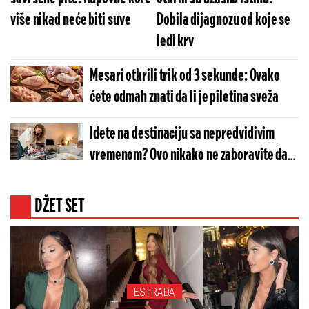
više nikad neće biti suve
Dobila dijagnozu od koje se
ledi krv
Mesari otkrili trik od 3 sekunde: Ovako
ćete odmah znati da li je piletina sveža
Idete na destinaciju sa nepredvidivim
vremenom? Ovo nikako ne zaboravite da
spakujete
DŽET SET
ESTRADA