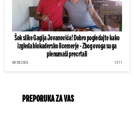
Šok slike Gagija Jovanovića! Dobro pogledajte kako
izgleda blokadersko licemerje - Zbog ovoga su ga
plenumaši precrtali
08.08.2026
13:11
PREPORUKA ZA VAS