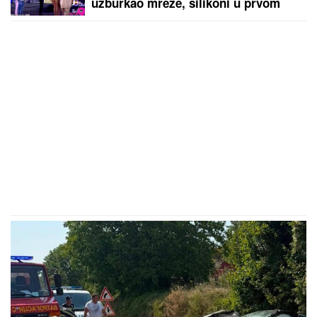
uzburkao mreže, silikoni u prvom
planu: O njenom skandalu sa 20
godina starijim brujao Balkan