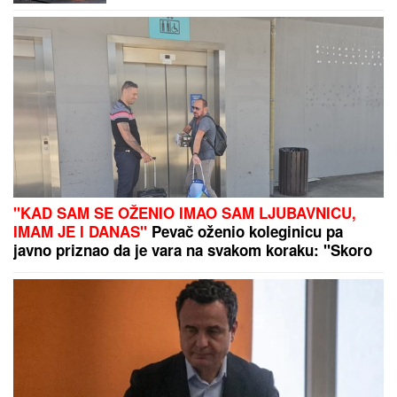
"KAD SAM SE OŽENIO IMAO SAM LJUBAVNICU,
IMAM JE I DANAS"
Pevač oženio koleginicu pa
javno priznao da je vara na svakom koraku: "Skoro
svi na estradi imaju paralelne veze"