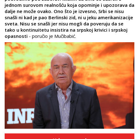
jednom surovom realnošću koja opominje i upozorava da
dalje ne može ovako. Ono što je izvesno, Srbi se nisu
snašli ni kad je pao Berlinski zid, ni u jeku amerikanizacije
sveta. Nisu se snašli jer nisu mogli da poveruju da se
tako u kontinuitetu insistira na srpskoj krivici i srpskoj
opasnosti
- poručio je Mučibabić.