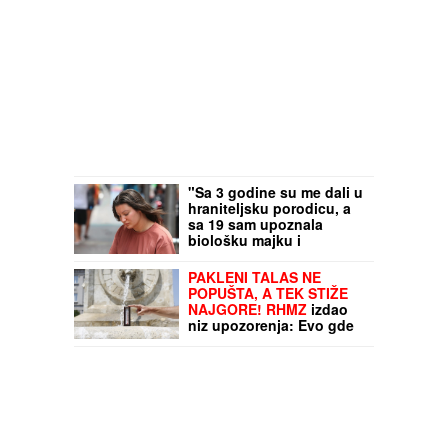
"Sa 3 godine su me dali u
hraniteljsku porodicu, a
sa 19 sam upoznala
biološku majku i
PRETRNULA": Ispovest
žene o potrazi za
PAKLENI TALAS NE
korenima koja se nije
POPUŠTA, A TEK STIŽE
završila kao u bajci
NAJGORE! RHMZ
izdao
niz upozorenja: Evo gde
će grmeti, a gde živa ide
na ekstremnih 38 stepeni!