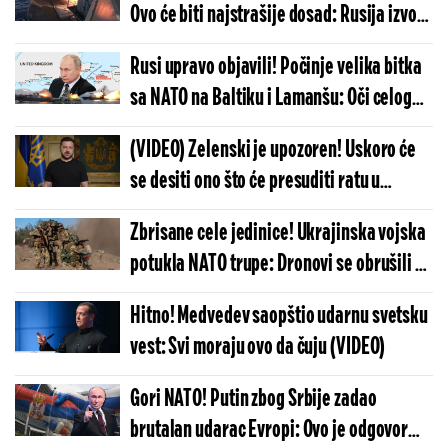
Ovo će biti najstrašije dosad: Rusija izvodi
pakleni manevar protiv kojeg odbrana ne
Rusi upravo objavili! Počinje velika bitka
postoji
sa NATO na Baltiku i Lamanšu: Oči celog
sveta uprte u severna mora, ovo će
(VIDEO) Zelenski je upozoren! Uskoro će
odrediti sudbinu planete
se desiti ono što će presuditi ratu u
Ukrajini
Zbrisane cele jedinice! Ukrajinska vojska
potukla NATO trupe: Dronovi se obrušili na
vozila, nije im bilo spasa - ovakva sramota
Hitno! Medvedev saopštio udarnu svetsku
se ne pamti
vest: Svi moraju ovo da čuju (VIDEO)
Gori NATO! Putin zbog Srbije zadao
brutalan udarac Evropi: Ovo je odgovor