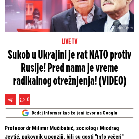
Informer.rs
LIVE TV
Sukob u Ukrajini je rat NATO protiv
Rusije! Pred nama je vreme
radikalnog otrežnjenja! (VIDEO)
0
Dodaj Informer kao željeni izvor na Googlu
Profesor dr Milimir Mučibabić, sociolog i Miodrag
Jevtić, pukovnik u penziji, bili su gosti "Info večeri"