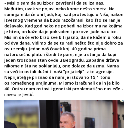
-
Mislio sam da su izbori završeni i da su iza nas.
Međutim, uvek se pojavi neko kome nešto smeta. Ne
sumnjam da će oni ljudi, koji sad protestuju u Nišu, nakon
izvesnog vremena da budu razočarani, kao što se ranije
dešavalo. Kad god neko ne pobedi na izborima na kojima
je hteo, on kaže da je pokraden i pozove ljude na ulice.
Mislim da će vrlo brzo sve biti jasno, da ne kažem u roku
od dva dana. Vidimo da se tu radi nešto što nije dobro za
ovu zemlju. Jedan naš čovek koji 40 godina prima
natprosečnu platu i štedi te pare, nije u stanju da kupi
jedan trosoban stan ovde u Beogradu. Zapadne države
nikome ništa ne poklanjaju, one dolaze da uzmu. Nama
su večito ostali dužni ti naši "prijatelji" iz te agresije.
Neprijatelj je priznao da nam je istovario 15,1 tonu
osiromašenog urajinuma. Mi smo izračunali da ih je bilo
40. Oni su nam ostavili genetski problematično nasleđe
-
naveo je Jevtić.