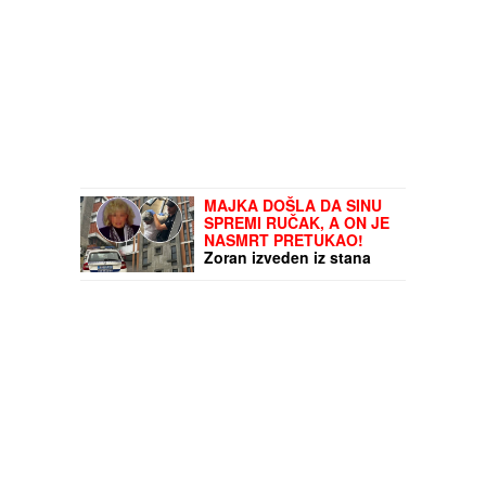
MAJKA DOŠLA DA SINU
SPREMI RUČAK, A ON JE
NASMRT PRETUKAO!
Zoran izveden iz stana
KRVAVIH NOGU, komšije
čule jezive krike na
Novom Beogradu:
"Zapomagala je na sav
glas!" (FOTO, VIDEO)