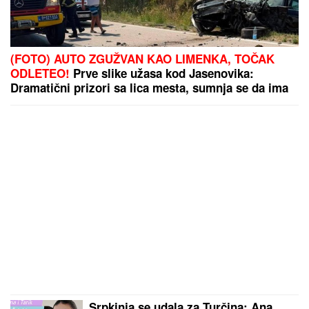
(FOTO) AUTO ZGUŽVAN KAO LIMENKA, TOČAK
ODLETEO!
Prve slike užasa kod Jasenovika:
Dramatični prizori sa lica mesta, sumnja se da ima
povređenih
Srpkinja se udala za Turčina: Ana