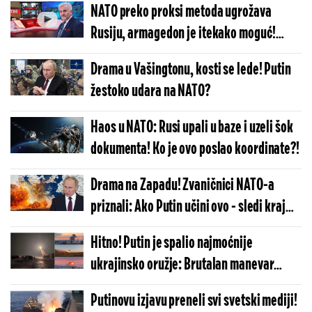
NATO preko proksi metoda ugrožava
Rusiju, armagedon je itekako moguć!
Zapadnoevropski čovek silazi sa
Drama u Vašingtonu, kosti se lede! Putin
istorijske scene!
žestoko udara na NATO?
Haos u NATO: Rusi upali u baze i uzeli šok
dokumenta! Ko je ovo poslao koordinate?!
Drama na Zapadu! Zvaničnici NATO-a
priznali: Ako Putin učini ovo - sledi kraj
sveta
Hitno! Putin je spalio najmoćnije
ukrajinsko oružje: Brutalan manevar
Rusije - U Kijevu muk, Zelenski ne sme da
Putinovu izjavu preneli svi svetski mediji!
progovori o ovome