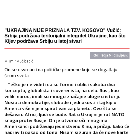
"UKRAJINA NIJE PRIZNALA TZV. KOSOVO" Vučić:
Srbija podržava teritorijalni integritet Ukrajine, kao što
Kijev podržava Srbiju u istoj stvari
Foto: Pedja Milosavljević
Milimir Mučibabić
On se osvrnuo i na političke promene koje se događaju
širom sveta.
-
Teško je ne videti da su forme i oblici sukoba dva
koncepta, globalista i suverenista, na delu. Rusi, kao
veliki narod, imali su mnogo značajne uloge u istoriji.
Nosioci demokratije, slobode i jednakosti i taj kip u
Americi više nije inspirativan za planetu. Ovo što se
dešava u Africi, ljudi se bude. Rat u Ukrajini je rat NATO
snaga protiv Rusije. On je otvorio oči mnogima.
Amerikanci podržavaju jedinstvenu Kinu, a pričaju kako će
napraviti pakao od toga. Nisam siguran da će nove karte