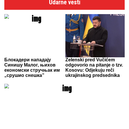
Udarne vesti
Блокадери нападају
Zelenski pred Vučićem
Синишу Малог, њихов
odgovorio na pitanje o tzv.
економски стручњак им
Kosovu: Odjekuju reči
„срушио снешка”
ukrajinskog predsednika