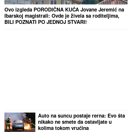
Ovo izgleda PORODIČNA KUĆA Jovane Jeremić na
Ibarskoj magistrali: Ovde je živela sa roditeljima,
BILI POZNATI PO JEDNOJ STVARI!
Auto na suncu postaje rerna: Evo šta
nikako ne smete da ostavljate u
kolima tokom vrućina