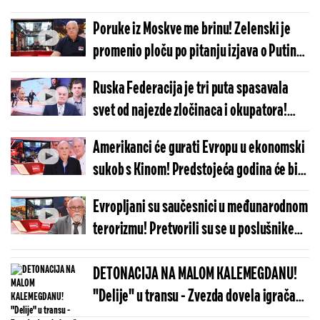
Poruke iz Moskve me brinu! Zelenski je
promenio ploču po pitanju izjava o Putinu!
(VIDEO)
Ruska Federacija je tri puta spasavala
svet od najezde zločinaca i okupatora!
Uloga Evrope je da bude sluškinja
Amerikanci će gurati Evropu u ekonomski
Vašingtona! (VIDEO)
sukob s Kinom! Predstojeća godina će biti
veoma dramatična! (VIDEO)
Evropljani su saučesnici u međunarodnom
terorizmu! Pretvorili su se u poslušnike
Vašingtona! (VIDEO)
DETONACIJA NA MALOM KALEMEGDANU!
"Delije" u transu - Zvezda dovela igrača
Real Madrida!