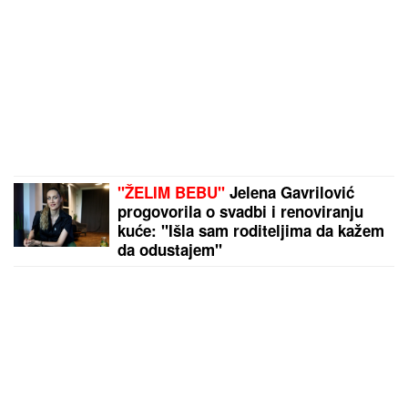
"ŽELIM BEBU"
Jelena Gavrilović
progovorila o svadbi i renoviranju
kuće: "Išla sam roditeljima da kažem
da odustajem"