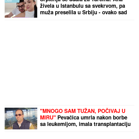
živela u Istanbulu sa svekrvom, pa
muža preselila u Srbiju - ovako sad
žive
"MNOGO SAM TUŽAN, POČIVAJ U
MIRU"
Pevačica umrla nakon borbe
sa leukemijom, imala transplantaciju
koštane srži, pa se stanje pogoršalo:
Emir Habibović se oprostio