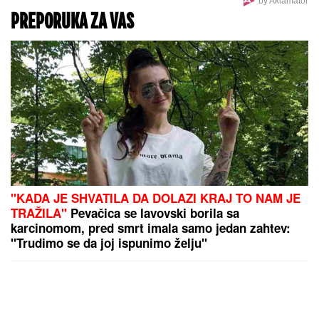
by Aklamator
PREPORUKA ZA VAS
"KADA JE SHVATILA DA DOLAZI KRAJ TO NAM JE
TRAŽILA"
Pevačica se lavovski borila sa
karcinomom, pred smrt imala samo jedan zahtev:
"Trudimo se da joj ispunimo želju"