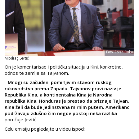
Foto: Zoran Sinko
Miodrag Jevtić
On je komentarisao i političku situaciju u Kini, konkretno,
odnos te zemlje sa Tajvanom.
-
Mnogi su začuđeni pomirljivim stavom ruskog
rukovodstva prema Zapadu. Tajvanov pravi naziv je
Republika Kina, a kontinentalna Kina je Narodna
republika Kina. Honduras je prestao da priznaje Tajvan.
Kina želi da bude jedinstvena mirnim putem. Amerikanci
podržavaju zdušno čim negde postoji neka razlika
-
poručuje Jevtić.
Celu emisiju pogledajte u videu ispod: