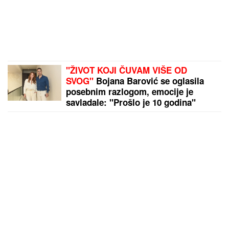
"ŽIVOT KOJI ČUVAM VIŠE OD
SVOG"
Bojana Barović se oglasila
posebnim razlogom, emocije je
savladale: "Prošlo je 10 godina"