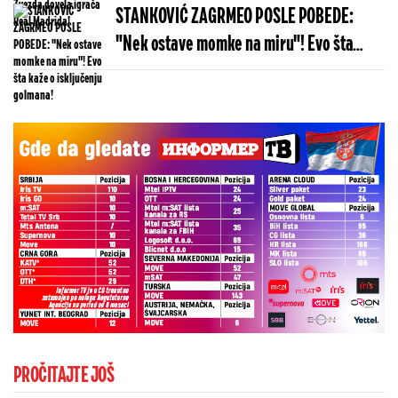
STANKOVIĆ ZAGRMEO POSLE POBEDE:
"Nek ostave momke na miru"! Evo šta
kaže o isključenju golmana!
PROČITAJTE JOŠ