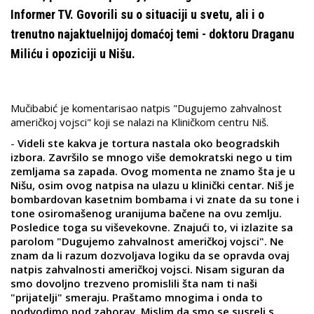
Informer TV. Govorili su o situaciji u svetu, ali i o
trenutno najaktuelnijoj domaćoj temi - doktoru Draganu
Miliću i opoziciji u Nišu.
Mučibabić je komentarisao natpis "Dugujemo zahvalnost
američkoj vojsci" koji se nalazi na Kliničkom centru Niš.
-
Videli ste kakva je tortura nastala oko beogradskih
izbora. Završilo se mnogo više demokratski nego u tim
zemljama sa zapada. Ovog momenta ne znamo šta je u
Nišu, osim ovog natpisa na ulazu u klinički centar. Niš je
bombardovan kasetnim bombama i vi znate da su tone i
tone osiromašenog uranijuma bačene na ovu zemlju.
Posledice toga su viševekovne. Znajući to, vi izlazite sa
parolom "Dugujemo zahvalnost američkoj vojsci". Ne
znam da li razum dozvoljava logiku da se opravda ovaj
natpis zahvalnosti američkoj vojsci. Nisam siguran da
smo dovoljno trezveno promislili šta nam ti naši
"prijatelji" smeraju. Praštamo mnogima i onda to
podvodimo pod zaborav. Mislim da smo se susreli s