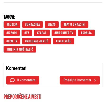
Rusije, sve se menja iz korena
TAGOVI:
RUSIJA
UKRAJINA
NATO
RAT U UKRAJINI
IZBORI
TV
ZAPAD
INFORMER TV
SRBIJA
LIVE TV
MIODRAG JEVTIĆ
INFO VEČE
MILIMIR MUČIBABIĆ
Komentari
0 komentara
Pošaljite komentar
PREPORUČENE AI VESTI