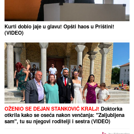
Kurti dobio jaje u glavu! Opšti haos u Prištini!
(VIDEO)
OŽENIO SE DEJAN STANKOVIĆ KRALJ!
Doktorka
otkrila kako se oseća nakon venčanja: "Zaljubljena
sam", tu su njegovi roditelji i sestra (VIDEO)