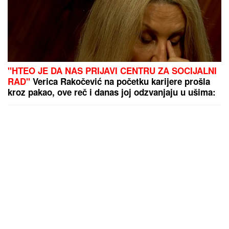
"HTEO JE DA NAS PRIJAVI CENTRU ZA SOCIJALNI
RAD"
Verica Rakočević na početku karijere prošla
kroz pakao, ove reč i danas joj odzvanjaju u ušima:
"Oduzeće vam decu"