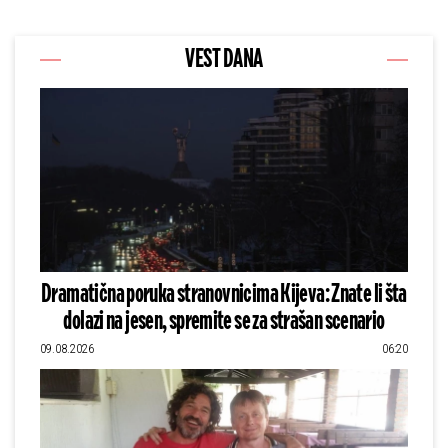
VEST DANA
Dramatična poruka stranovnicima Kijeva: Znate li šta
dolazi na jesen, spremite se za strašan scenario
09.08.2026
06:20