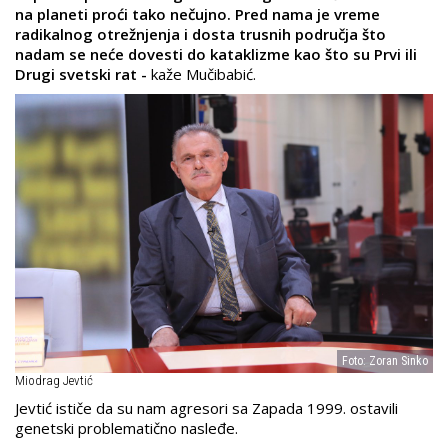
na planeti proći tako nečujno. Pred nama je vreme
radikalnog otrežnjenja i dosta trusnih područja što
nadam se neće dovesti do kataklizme kao što su Prvi ili
Drugi svetski rat
-
kaže Mučibabić.
Foto: Zoran Sinko
Miodrag Jevtić
Jevtić ističe da su nam agresori sa Zapada 1999. ostavili
genetski problematično nasleđe.