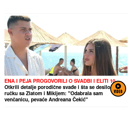
ENA I PEJA PROGOVORILI O SVADBI I ELITI 10
Otkrili detalje porodične svađe i šta se desilo na
ručku sa Zlatom i Mikijem: "Odabrala sam
VIDEO
venčanicu, pevaće Andreana Čekić"