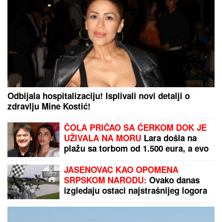
Odbijala hospitalizaciju! Isplivali novi detalji o
zdravlju Mine Kostić!
ČOLA PRIČAO SA ĆERKOM DOK JE
UŽIVALA NA MORU
Lara došla na
plažu sa torbom od 1.500 eura, a evo
kako je reagovala na poziv oca
JASENOVAC KAO OPOMENA
SRPSKOM NARODU:
Ovako danas
izgledaju ostaci najstrašnijeg logora
u kojem je život izgubilo stotine
hiljada Srba (FOTO)