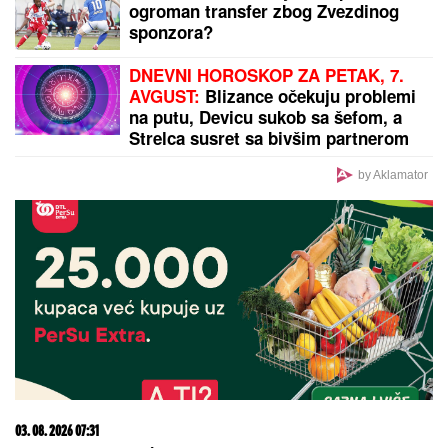
ogroman transfer zbog Zvezdinog
sponzora?
DNEVNI HOROSKOP ZA PETAK, 7.
AVGUST:
Blizance očekuju problemi
na putu, Devicu sukob sa šefom, a
Strelca susret sa bivšim partnerom
by Aklamator
03. 08. 2026 07:31