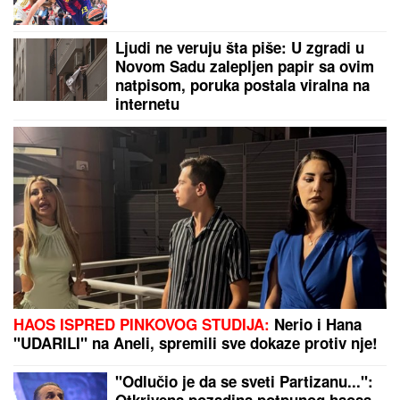
Ljudi ne veruju šta piše: U zgradi u
Novom Sadu zalepljen papir sa ovim
natpisom, poruka postala viralna na
internetu
HAOS ISPRED PINKOVOG STUDIJA:
Nerio i Hana
"UDARILI" na Aneli, spremili sve dokaze protiv nje!
"Odlučio je da se sveti Partizanu...":