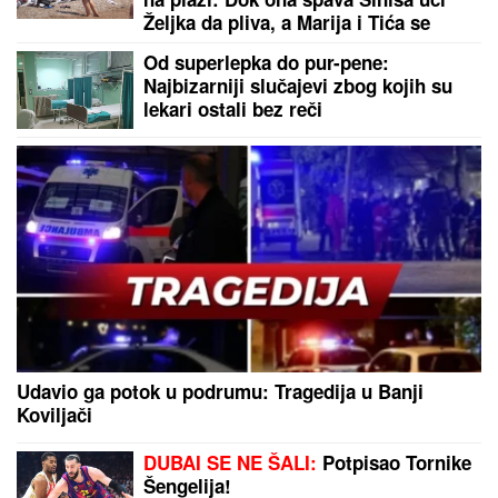
Željka da pliva, a Marija i Tića se
sunčaju (Video)
Od superlepka do pur-pene:
Najbizarniji slučajevi zbog kojih su
lekari ostali bez reči
Udavio ga potok u podrumu: Tragedija u Banji
Koviljači
DUBAI SE NE ŠALI:
Potpisao Tornike
Šengelija!