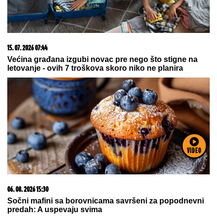
15. 07. 2026 07:44
Većina građana izgubi novac pre nego što stigne na
letovanje - ovih 7 troškova skoro niko ne planira
VIDEO
06. 08. 2026 15:30
Sočni mafini sa borovnicama savršeni za popodnevni
predah: A uspevaju svima