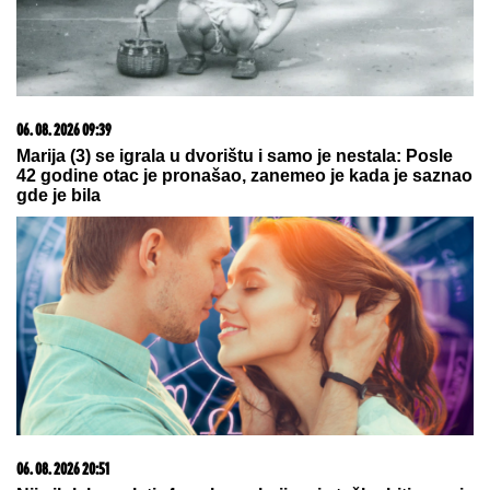
06. 08. 2026 09:39
Marija (3) se igrala u dvorištu i samo je nestala: Posle
42 godine otac je pronašao, zanemeo je kada je saznao
gde je bila
06. 08. 2026 20:51