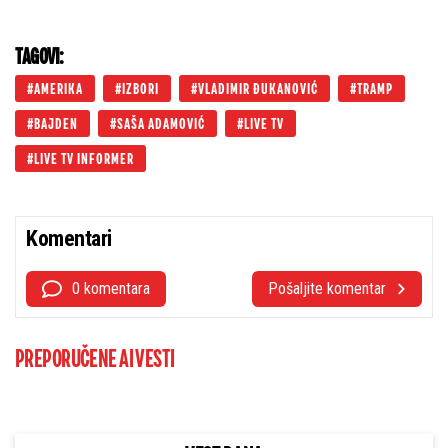
TAGOVI:
AMERIKA
IZBORI
VLADIMIR ĐUKANOVIĆ
TRAMP
BAJDEN
SAŠA ADAMOVIĆ
LIVE TV
LIVE TV INFORMER
Komentari
0 komentara
Pošaljite komentar
PREPORUČENE AI VESTI