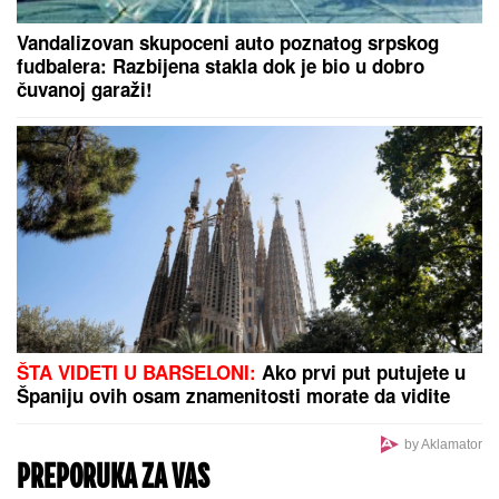
Vandalizovan skupoceni auto poznatog srpskog
fudbalera: Razbijena stakla dok je bio u dobro
čuvanoj garaži!
ŠTA VIDETI U BARSELONI:
Ako prvi put putujete u
Španiju ovih osam znamenitosti morate da vidite
by Aklamator
PREPORUKA ZA VAS