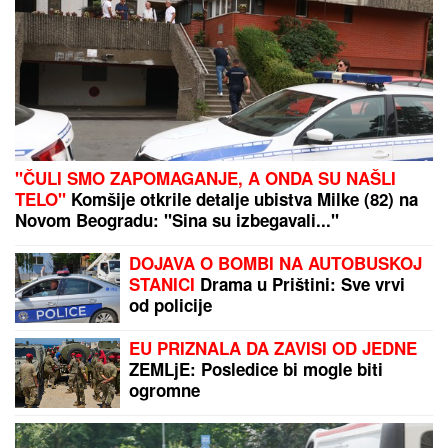
"ČULI SMO ZAPOMAGANJE, A ONDA SU NAŠLI
TELO"
Komšije otkrile detalje ubistva Milke (82) na
Novom Beogradu: "Sina su izbegavali..."
DOJAVA O BOMBI NA AUTOBUSKOJ
STANICI
Drama u Prištini: Sve vrvi
od policije
EU PRIZNALA DA ZAVISI OD JEDNE
ZEMLjE: Posledice bi mogle biti
ogromne