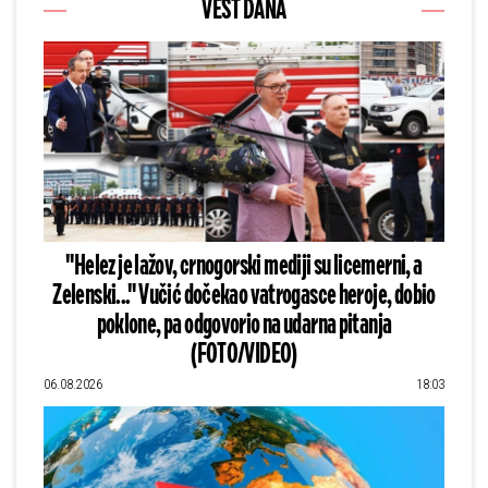
VEST DANA
"Helez je lažov, crnogorski mediji su licemerni, a
Zelenski..." Vučić dočekao vatrogasce heroje, dobio
poklone, pa odgovorio na udarna pitanja
(FOTO/VIDEO)
06.08.2026
18:03