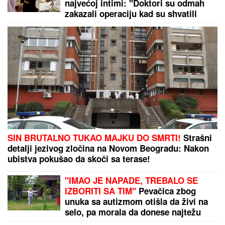
najvećoj intimi: "Doktori su odmah
zakazali operaciju kad su shvatili
stanje stvari", ovo je samo jednom
pričala
SIN BRUTALNO TUKAO MAJKU DO SMRTI!
Strašni
detalji jezivog zločina na Novom Beogradu: Nakon
ubistva pokušao da skoči sa terase!
"IMAO JE NAPADE, TREBALO SE
IZBORITI SA TIM"
Pevačica zbog
unuka sa autizmom otišla da živi na
selo, pa morala da donese najtežu
odluku: "Postao je agresivan"