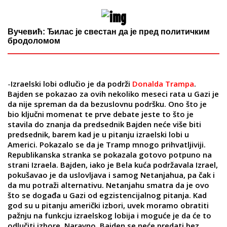
Вучевић: Ђилас је свестан да је пред политичким
бродоломом
-
Izraelski lobi odlučio je da podrži
Donalda Trampa
.
Bajden se pokazao za ovih nekoliko meseci rata u Gazi je
da nije spreman da da bezuslovnu podršku. Ono što je
bio ključni momenat te prve debate jeste to što je
stavila do znanja da predsednik Bajden neće više biti
predsednik, barem kad je u pitanju izraelski lobi u
Americi. Pokazalo se da je Tramp mnogo prihvatljiviji.
Republikanska stranka se pokazala gotovo potpuno na
strani Izraela. Bajden, iako je Bela kuća podržavala Izrael,
pokušavao je da uslovljava i samog Netanjahua, pa čak i
da mu potraži alternativu. Netanjahu smatra da je ovo
što se događa u Gazi od egzistencijalnog pitanja. Kad
god su u pitanju američki izbori, uvek moramo obratiti
pažnju na funkcju izraelskog lobija i moguće je da će to
odlučiti izbore. Naravno, Bajden se neće predati bez