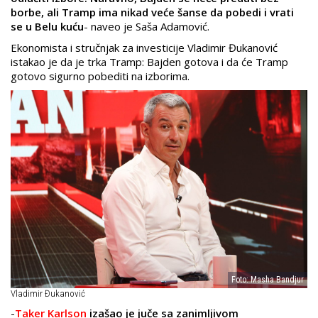
borbe, ali Tramp ima nikad veće šanse da pobedi i vrati
se u Belu kuću
- naveo je Saša Adamović.
Ekonomista i stručnjak za investicije Vladimir Đukanović
istakao je da je trka Tramp: Bajden gotova i da će Tramp
gotovo sigurno pobediti na izborima.
Foto: Masha Bandjur
Vladimir Đukanović
-
Taker Karlson
izašao je juče sa zanimljivom