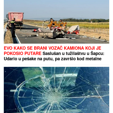
EVO KAKO SE BRANI VOZAČ KAMIONA KOJI JE
POKOSIO PUTARE
Saslušan u tužilaštvu u Šapcu:
Udario u pešake na putu, pa završio kod metalne
ograde