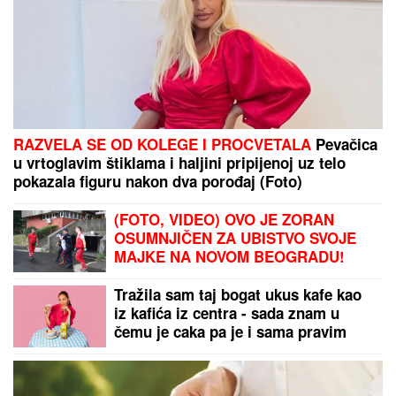
RAZVELA SE OD KOLEGE I PROCVETALA
Pevačica
u vrtoglavim štiklama i haljini pripijenoj uz telo
pokazala figuru nakon dva porođaj (Foto)
(FOTO, VIDEO) OVO JE ZORAN
OSUMNJIČEN ZA UBISTVO SVOJE
MAJKE NA NOVOM BEOGRADU!
Policija ga izvela bosog, KRVAVIH
nogu sa lisicama na rukama, ušao u
Tražila sam taj bogat ukus kafe kao
kola Hitne pomoći
iz kafića iz centra - sada znam u
čemu je caka pa je i sama pravim
kod kuće