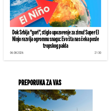
Dok Srbija "gori", stiglo upozorenje za zimu! Super El
Ninjo razvija ogromnu snagu: Evo šta nas čeka posle
tropskog pakla
06.08.2026
21:30
PREPORUKA ZA VAS