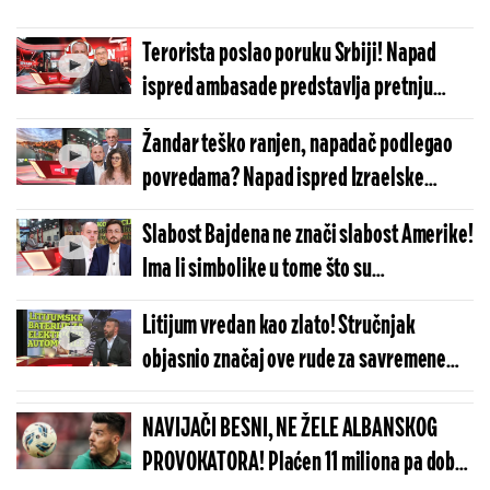
Terorista poslao poruku Srbiji! Napad
ispred ambasade predstavlja pretnju
našoj zemlji! (VIDEO)
Žandar teško ranjen, napadač podlegao
povredama? Napad ispred Izraelske
ambasade nije bio samoubilački! (VIDEO)
Slabost Bajdena ne znači slabost Amerike!
Ima li simbolike u tome što su
predsednički kandidati održali duel baš
Litijum vredan kao zlato! Stručnjak
na Vidovdan? (VIDEO)
objasnio značaj ove rude za savremene
tokove društva! (VIDEO)
NAVIJAČI BESNI, NE ŽELE ALBANSKOG
PROVOKATORA! Plaćen 11 miliona pa dobio