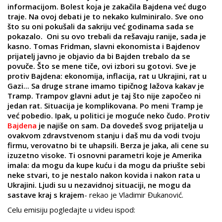
informacijom. Bolest koja je zakačila Bajdena već dugo
traje. Na ovoj debati je to nekako kulminiralo. Sve ono
što su oni pokušali da sakriju već godinama sada se
pokazalo. Oni su ovo trebali da rešavaju ranije, sada je
kasno. Tomas Fridman, slavni ekonomista i Bajdenov
prijatelj javno je objavio da bi Bajden trebalo da se
povuče. Što se mene tiče, ovi izbori su gotovi. Sve je
protiv Bajdena: ekonomija, inflacija, rat u Ukrajini, rat u
Gazi... Sa druge strane imamo tipičnog lažova kakav je
Tramp. Trampov glavni adut je taj što nije započeo ni
jedan rat. Situacija je komplikovana. Po meni Tramp je
već pobedio. Ipak, u politici je moguće neko čudo. Protiv
Bajdena
je najiše on sam. Da dovedeš svog prijatelja u
ovakvom zdravstvenom stanju i daš mu da vodi tvoju
firmu, verovatno bi te uhapsili. Berza je jaka, ali cene su
izuzetno visoke. Ti osnovni parametri koje je Amerika
imala: da mogu da kupe kuću i da mogu da priušte sebi
neke stvari, to je nestalo nakon kovida i nakon rata u
Ukrajini. Ljudi su u nezavidnoj situaciji, ne mogu da
sastave kraj s krajem
- rekao je Vladimir Đukanović.
Celu emisiju pogledajte u videu ispod: