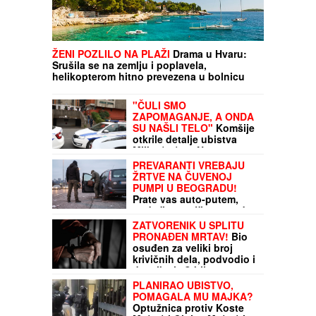
ŽENI POZLILO NA PLAŽI
Drama u Hvaru:
Srušila se na zemlju i poplavela,
helikopterom hitno prevezena u bolnicu
"ČULI SMO
ZAPOMAGANJE, A ONDA
SU NAŠLI TELO"
Komšije
otkrile detalje ubistva
Milke (82) na Novom
Beogradu: "Sina su
PREVARANTI VREBAJU
izbegavali..."
ŽRTVE NA ČUVENOJ
PUMPI U BEOGRADU!
Prate vas auto-putem,
nude "pomoć", pa urade
JEZIVU STVAR: Ni ne
ZATVORENIK U SPLITU
primetite da ste
PRONAĐEN MRTAV!
Bio
POKRADENI
osuđen za veliki broj
krivičnih dela, podvodio i
devojke iz Srbije!
PLANIRAO UBISTVO,
POMAGALA MU MAJKA?
Optužnica protiv Koste