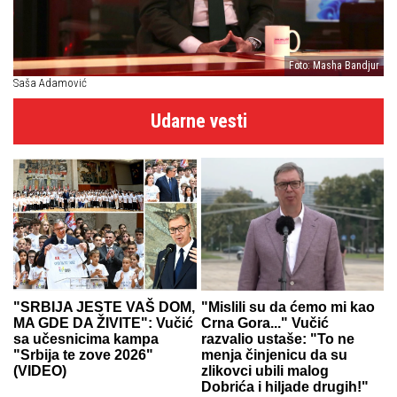
Foto: Masha Bandjur
Saša Adamović
Udarne vesti
"SRBIJA JESTE VAŠ DOM,
"Mislili su da ćemo mi kao
MA GDE DA ŽIVITE": Vučić
Crna Gora..." Vučić
sa učesnicima kampa
razvalio ustaše: "To ne
"Srbija te zove 2026"
menja činjenicu da su
(VIDEO)
zlikovci ubili malog
Dobrića i hiljade drugih!"