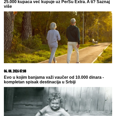
25.000 kupaca već kupuje uz PerSu Extra. A ti? Saznaj
više
06. 08. 2026 07:08
Evo u kojim banjama važi vaučer od 10.000 dinara -
kompletan spisak destinacija u Srbiji