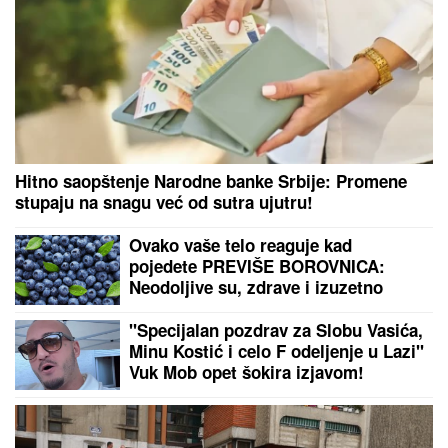
Hitno saopštenje Narodne banke Srbije: Promene
stupaju na snagu već od sutra ujutru!
Ovako vaše telo reaguje kad
pojedete PREVIŠE BOROVNICA:
Neodoljive su, zdrave i izuzetno
važne u lancu ishrane, ali i
superhrana IMA SVOJE MANE
"Specijalan pozdrav za Slobu Vasića,
Minu Kostić i celo F odeljenje u Lazi"
Vuk Mob opet šokira izjavom!