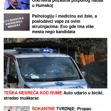
Otkrivena pozadina potpunog haosa
u Humskoj
Psihologiju i medicinu svi žele, a
poslodavci vape za ovim
stručnjacima: Evo gde ima više
mesta nego kandidata
TEŠKA NESREĆA KOD RUME
Auto udario u bicikl,
stradao muškarac
ŠOKANTNE
TVRDNjE: Propao