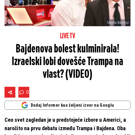
Masha Bandjur
LIVE TV
Bajdenova bolest kulminirala!
Izraelski lobi dovešće Trampa na
vlast? (VIDEO)
0
Dodaj Informer kao željeni izvor na Googlu
Ceo svet zagledan je u predstojeće izbore u Americi, a
naročito na prvu debatu između Trampa i Bajdena. Oba