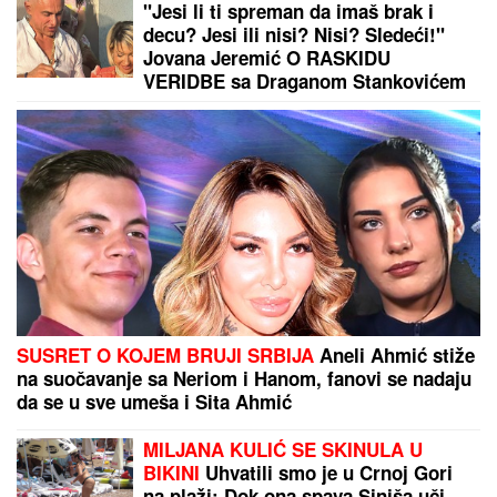
"Jesi li ti spreman da imaš brak i
decu? Jesi ili nisi? Nisi? Sledeći!"
Jovana Jeremić O RASKIDU
VERIDBE sa Draganom Stankovićem
- VIŠE NE PONAVLJA ISTE GREŠKE!
SUSRET O KOJEM BRUJI SRBIJA
Aneli Ahmić stiže
na suočavanje sa Neriom i Hanom, fanovi se nadaju
da se u sve umeša i Sita Ahmić
MILJANA KULIĆ SE SKINULA U
BIKINI
Uhvatili smo je u Crnoj Gori
na plaži: Dok ona spava Siniša uči