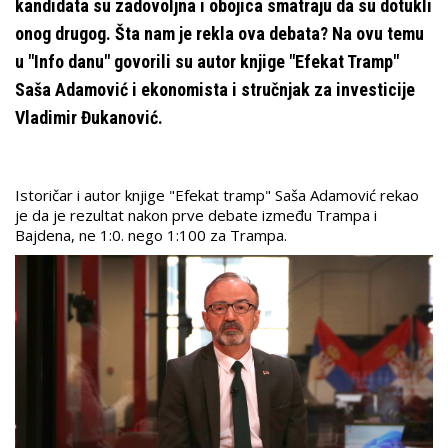
kandidata su zadovoljna i obojica smatraju da su dotukli
onog drugog. Šta nam je rekla ova debata? Na ovu temu
u "Info danu" govorili su autor knjige "Efekat Tramp"
Saša Adamović i ekonomista i stručnjak za investicije
Vladimir Đukanović.
Istoričar i autor knjige "Efekat tramp" Saša Adamović rekao
je da je rezultat nakon prve debate između Trampa i
Bajdena, ne 1:0. nego 1:100 za Trampa.