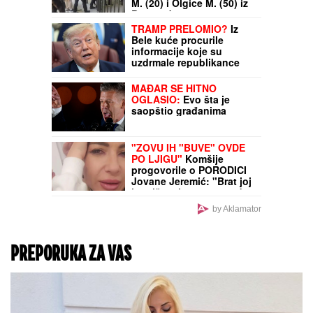
M. (20) i Olgice M. (50) iz
Beograda
TRAMP PRELOMIO?
Iz
Bele kuće procurile
informacije koje su
uzdrmale republikance
MAĐAR SE HITNO
OGLASIO:
Evo šta je
saopštio građanima
"ZOVU IH "BUVE" OVDE
PO LJIGU"
Komšije
progovorile o PORODICI
Jovane Jeremić: "Brat joj
je otišao, jer se posvađao
sa roditeljima"
by Aklamator
PREPORUKA ZA VAS