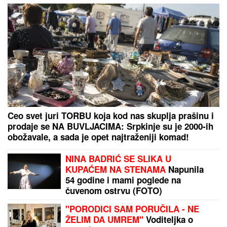
Ceo svet juri TORBU koja kod nas skuplja prašinu i
prodaje se NA BUVLJACIMA: Srpkinje su je 2000-ih
obožavale, a sada je opet najtraženiji komad!
NINA BADRIĆ SE SLIKA U
KUPAĆEM NA STENAMA
Napunila
54 godine i mami poglede na
čuvenom ostrvu (FOTO)
"PORODICI SAM PORUČILA - NE
ŽELIM DA UMREM"
Voditeljka o