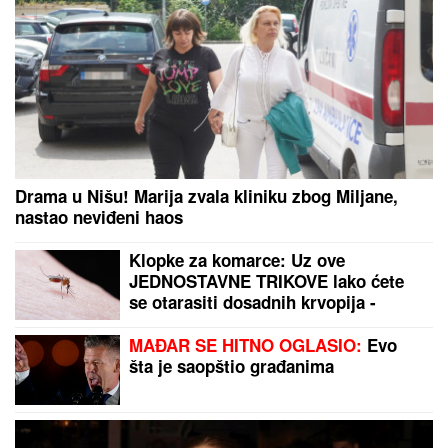
Drama u Nišu! Marija zvala kliniku zbog Miljane,
nastao neviđeni haos
Klopke za komarce: Uz ove
JEDNOSTAVNE TRIKOVE lako ćete
se otarasiti dosadnih krvopija -
jednu ZAMKU možete napraviti sami,
a za drugu vam ne treba BAŠ NIŠTA
MAĐAR SE HITNO OGLASIO:
Evo
šta je saopštio građanima