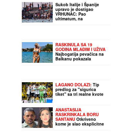
PSI ILI MAČKE?
Naučnici
konačno dali odgovor ko
je pametniji od ove dve
životinje
Sukob Italije i Španije
upravo je dostigao
VRHUNAC: Pao
ultimatum, na
aerodromima kolaps,
suspendovan Šengen, na
granicama PAKAO