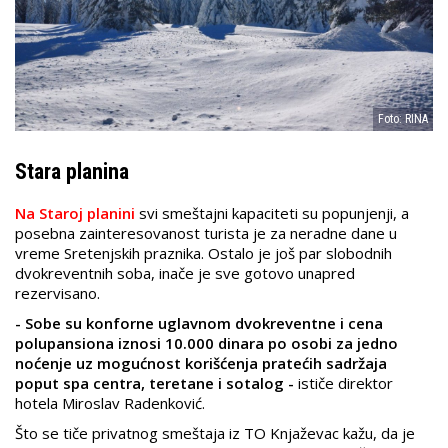
Foto: RINA
Stara planina
Na Staroj planini
svi smeštajni kapaciteti su popunjenji, a
posebna zainteresovanost turista je za neradne dane u
vreme Sretenjskih praznika. Ostalo je još par slobodnih
dvokreventnih soba, inače je sve gotovo unapred
rezervisano.
- Sobe su konforne uglavnom dvokreventne i cena
polupansiona iznosi 10.000 dinara po osobi za jedno
noćenje uz mogućnost korišćenja pratećih sadržaja
poput spa centra, teretane i sotalog -
ističe direktor
hotela Miroslav Radenković.
Što se tiče privatnog smeštaja iz TO Knjaževac kažu, da je