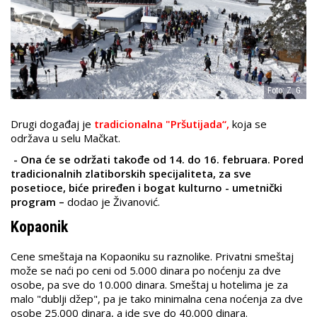
Foto: Z. G.
Drugi događaj je
tradicionalna "Pršutijada“,
koja se
održava u selu Mačkat.
- Ona će se održati takođe od 14. do 16. februara. Pored
tradicionalnih zlatiborskih specijaliteta, za sve
posetioce, biće priređen i bogat kulturno - umetnički
program –
dodao je Živanović.
Kopaonik
Cene smeštaja na Kopaoniku su raznolike. Privatni smeštaj
može se naći po ceni od 5.000 dinara po noćenju za dve
osobe, pa sve do 10.000 dinara. Smeštaj u hotelima je za
malo "dublji džep", pa je tako minimalna cena noćenja za dve
osobe 25.000 dinara, a ide sve do 40.000 dinara.