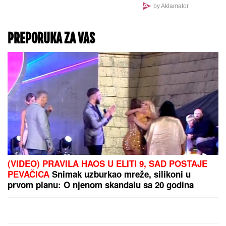
RASKINULA SA 19
GODINA MLAĐIM I UŽIVA
Najbogatija pevačica na
Balkanu pokazala
brutalno telo u bikiniju:
Niko ne veruje da je u
petoj deceniji (Foto)