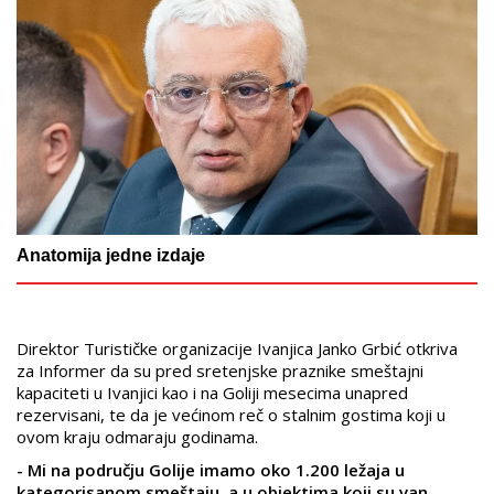
Anatomija jedne izdaje
Direktor Turističke organizacije Ivanjica Janko Grbić otkriva
za Informer da su pred sretenjske praznike smeštajni
kapaciteti u Ivanjici kao i na Goliji mesecima unapred
rezervisani, te da je većinom reč o stalnim gostima koji u
ovom kraju odmaraju godinama.
- Mi na području Golije imamo oko 1.200 ležaja u
kategorisanom smeštaju, a u objektima koji su van