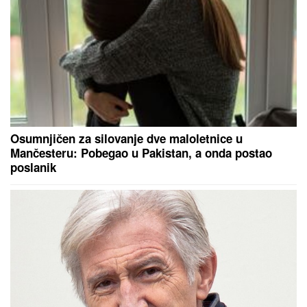
pakao: Sukob Španije i Italije je u
zenitu!
Slavni glumac SMRŠAO 90 KG,
njegova transformacija šokirala
fanove - IZGLEDA
NEPREPOZNATLJIVO: Zahvaljujući
ovom režimu uspeo je da se
PREPOLOVI
"DUNAV ĆEMO PREBRODITI, NIS NAM JE