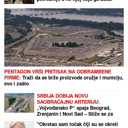
bilo Takija i nje više od pola sata"
TEODOSIĆ BACIO BOMBU!
Zvezda
dovela baš veliko pojačanje
"ON JE MOJ DOM, ZALEČIO ME JE I USREĆIO"