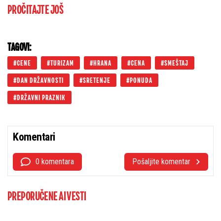
PROČITAJTE JOŠ
TAGOVI:
CENE
TURIZAM
HRANA
CENA
SMEŠTAJ
DAN DRŽAVNOSTI
SRETENJE
PONUDA
DRŽAVNI PRAZNIK
Komentari
0 komentara
Pošaljite komentar
PREPORUČENE AI VESTI