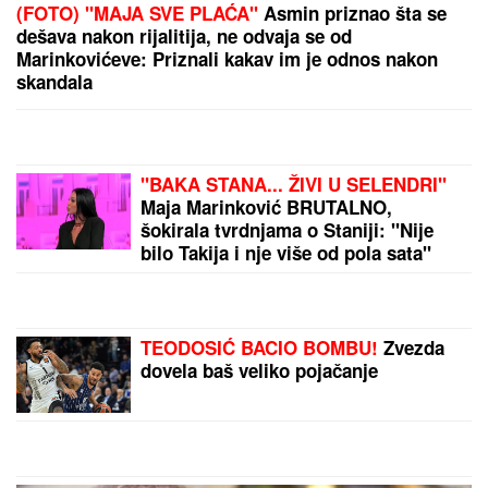
(FOTO) NAKON RAZVODA POTPUNO POSVEĆEN
NASLEDNICI
Miodrag Dragičević objavio fotografiju
ćerke, Vasilija je mamina slika i prilika
(FOTO) MILICU VELIČKOVIĆ
ZADESILA NOVA NEPRIJATNOST NA
ADI BOJANI
Prolazi kroz agoniju,
oglasila se i otkrila šta se dešava
nakon haosa sa Terzom
Olena i Volodimir Zelenski ćerki i
sinu dali PRELEPA PRAVOSLAVNA
IMENA, u braku su 23 godine,
pohađali istu srednju školu, a da se
nisu ni poznavali, a onda je ovaj
susret bio presudan