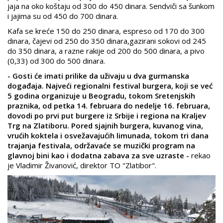
jaja na oko koštaju od 300 do 450 dinara. Sendviči sa šunkom
i jajima su od 450 do 700 dinara.
Kafa se kreće 150 do 250 dinara, espreso od 170 do 300
dinara, čajevi od 250 do 350 dinara,gazirani sokovi od 245
do 350 dinara, a razne rakije od 200 do 500 dinara, a pivo
(0,33) od 300 do 500 dinara.
- Gosti će imati prilike da uživaju u dva gurmanska
događaja. Najveći regionalni festival burgera, koji se već
5 godina organizuje u Beogradu, tokom Sretenjskih
praznika, od petka 14. februara do nedelje 16. februara,
dovodi po prvi put burgere iz Srbije i regiona na Kraljev
Trg na Zlatiboru. Pored sjajnih burgera, kuvanog vina,
vrućih koktela i osvežavajućih limunada, tokom tri dana
trajanja festivala, održavaće se muzički program na
glavnoj bini kao i dodatna zabava za sve uzraste -
rekao
je Vladimir
Živanović, direktor TO "Zlatibor".