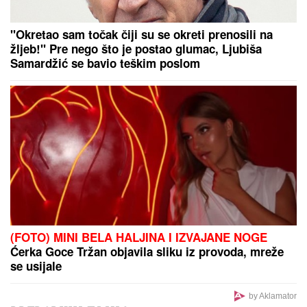
NAJVAŽNIJI"
Đedović Handanović: Nadamo se
skoroj finalizaciji dogovora između "Gaspromnjefta"
i "Mola"
OVO NEMA NI U "BETON LIGI":
Ispucao loptu i izazvao saobraćajku
(VIDEO)
Osumnjičen za silovanje dve maloletnice u
Mančesteru: Pobegao u Pakistan, a onda postao