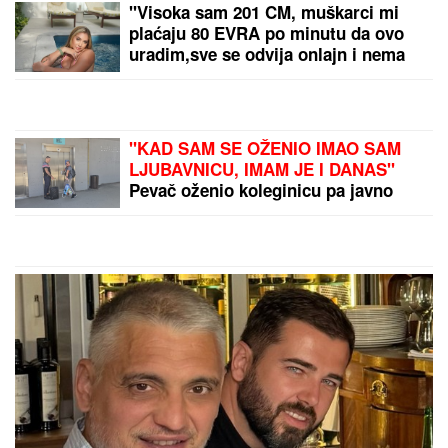
LAGANO DOLAZI:
Tip
predlog za "sigurica
tiket" sa tri realne kvote
ANASTASIJA
RASKRINKALA BORU
SANTANU
Otkriveno
kome je slao eksplicitne
snimke, on van sebe:
"Idem u policiju i sud!"
by Aklamator
PREPORUKA ZA VAS