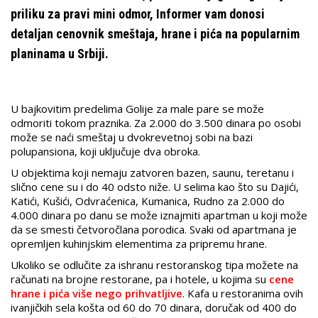
priliku za pravi mini odmor, Informer vam donosi
detaljan cenovnik smeštaja, hrane i pića na popularnim
planinama u Srbiji.
U bajkovitim predelima Golije za male pare se može
odmoriti tokom praznika. Za 2.000 do 3.500 dinara po osobi
može se naći smeštaj u dvokrevetnoj sobi na bazi
polupansiona, koji uključuje dva obroka.
U objektima koji nemaju zatvoren bazen, saunu, teretanu i
slično cene su i do 40 odsto niže. U selima kao što su Dajići,
Katići, Kušići, Odvraćenica, Kumanica, Rudno za 2.000 do
4.000 dinara po danu se može iznajmiti apartman u koji može
da se smesti četvoročlana porodica. Svaki od apartmana je
opremljen kuhinjskim elementima za pripremu hrane.
Ukoliko se odlučite za ishranu restoranskog tipa možete na
računati na brojne restorane, pa i hotele, u kojima su
cene
hrane i pića više nego prihvatljive
. Kafa u restoranima ovih
ivanjičkih sela košta od 60 do 70 dinara, doručak od 400 do