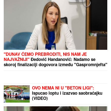
koraku: "Skoro svi na estradi imaju
paralelne veze"
(VIDEO) OVAKO ČEDA JOVANOVIĆ BIRNE O ACI
KOSU NAKON VELIKOG GUBITKA
Cela kuća miriše
na njegova omiljena jela: "On živi od ljubavi"
Kolaps na aerodromima,
suspendovan Šengen, na granicama