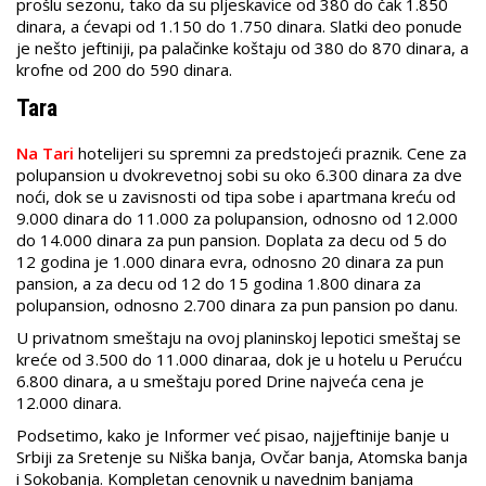
prošlu sezonu, tako da su pljeskavice od 380 do čak 1.850
dinara, a ćevapi od 1.150 do 1.750 dinara. Slatki deo ponude
je nešto jeftiniji, pa palačinke koštaju od 380 do 870 dinara, a
krofne od 200 do 590 dinara.
Tara
Na Tari
hotelijeri su spremni za predstojeći praznik. Cene za
polupansion u dvokrevetnoj sobi su oko 6.300 dinara za dve
noći, dok se u zavisnosti od tipa sobe i apartmana kreću od
9.000 dinara do 11.000 za polupansion, odnosno od 12.000
do 14.000 dinara za pun pansion. Doplata za decu od 5 do
12 godina je 1.000 dinara evra, odnosno 20 dinara za pun
pansion, a za decu od 12 do 15 godina 1.800 dinara za
polupansion, odnosno 2.700 dinara za pun pansion po danu.
U privatnom smeštaju na ovoj planinskoj lepotici smeštaj se
kreće od 3.500 do 11.000 dinaraa, dok je u hotelu u Perućcu
6.800 dinara, a u smeštaju pored Drine najveća cena je
12.000 dinara.
Podsetimo, kako je Informer već pisao, najjeftinije banje u
Srbiji za Sretenje su Niška banja, Ovčar banja, Atomska banja
i Sokobanja. Kompletan cenovnik u navednim banjama