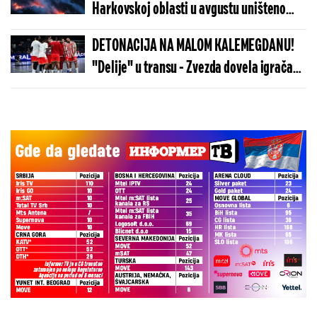
Harkovskoj oblasti u avgustu uništeno
više od 100 „baba jaga“
DETONACIJA NA MALOM KALEMEGDANU!
"Delije" u transu - Zvezda dovela igrača
Real Madrida!