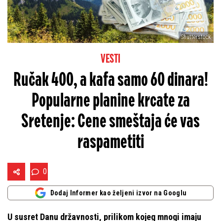
Shutterstock
VESTI
Ručak 400, a kafa samo 60 dinara!
Popularne planine krcate za
Sretenje: Cene smeštaja će vas
raspametiti
0
Dodaj Informer kao željeni izvor na Googlu
U susret Danu državnosti, prilikom kojeg mnogi imaju