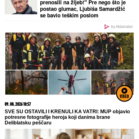
Milena Popović nikad emotivnija! Javno sr obratila
Igoru Juriću
(VIDEO) JOVANA JEREMIĆ
PREKINULA JUTARNJI PROGRAM
Svi misle da su ove brutalne reči
upućene Draganu: "Svima sam
donela samo dobro"
Aneli Ahmić ostala bez 30.000 posle
Elite 9! "Novac je otišao kome je
potrebniji, a ne njoj koja ga baca!"
VIDEO