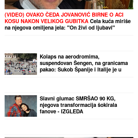
(VIDEO) PRAVILA HAOS U ELITI 9, SAD POSTAJE
PEVAČICA
Snimak uzburkao mreže, silikoni u
prvom planu: O njenom skandalu sa 20 godina
starijim brujao Balkan
"Visoka sam 201 CM, muškarci mi
plaćaju 80 EVRA po minutu da ovo
uradim,sve se odvija onlajn i nema
veze sa intimnim odnosima", nije
želela kancelarijski posao, odabrala
bizarnu opciju - pare su vrh ledenog
brega
"KAD SAM SE OŽENIO IMAO SAM
LJUBAVNICU, IMAM JE I DANAS"
Pevač oženio koleginicu pa javno
priznao da je vara na svakom