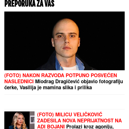
poslanik
"Okretao sam točak čiji su se okreti prenosili na
žljeb!" Pre nego što je postao glumac, Ljubiša
Samardžić se bavio teškim poslom