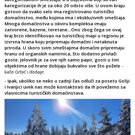
kategorizacije ih je za oko 20 odsto više. U ovom kraju
gotovo da svako selo ima registrovano turističko
domaćinstvo, među kojima ima i ekskluzivnih smeštaja.
Mnoga domaćinstva u okviru kompleksa imaju
zatvorene, bazene, teretane...Ono zbog čega se ovaj
kraj brzo identifikovao na turističkoj mapi u regionu je
izvrsna hrana koju pripremaju domaćini i netaknuta
priroda. U skoro svim smeštajima domaćini pripremaju
hranu od organskih namirnica, što dodatno privlači
goste. Jelovnik je za sve njih samo papir, gosti u tim
objektima od hrane dobijaju bukvalno sve što požele
-
kaže Grbić i dodaje:
- Ipak, ukoliko se neko u zadnji čas odluči za posetu Goliji
i Ivanjici uvek nas može kontaktirati da ih povežemo sa
vlasnicima turističkih domaćinstava.