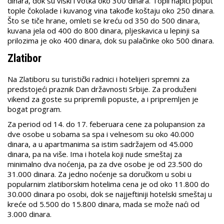
dinara, dok su viski i votka oko 300 dinara. Topli napici poput
tople čokolade i kuvanog vina takođe koštaju oko 250 dinara.
Što se tiče hrane, omleti se kreću od 350 do 500 dinara,
kuvana jela od 400 do 800 dinara, pljeskavica u lepinji sa
prilozima je oko 400 dinara, dok su palačinke oko 500 dinara.
Zlatibor
Na Zlatiboru su turistički radnici i hotelijeri spremni za
predstojeći praznik Dan državnosti Srbije. Za produženi
vikend za goste su pripremili popuste, a i pripremljen je
bogat program.
Za period od 14. do 17. feberuara cene za polupansion za
dve osobe u sobama sa spa i velnesom su oko 40.000
dinara, a u apartmanima sa istim sadržajem od 45.000
dinara, pa na više. Ima i hotela koji nude smeštaj za
minimalno dva noćenja, pa za dve osobe je od 23.500 do
31.000 dinara. Za jedno noćenje sa doručkom u sobi u
popularnim zlatiborskim hotelima cena je od oko 11.800 do
30.000 dinara po osobi, dok se najjeftiniji hotelski smeštaj u
kreće od 5.500 do 15.800 dinara, mada se može naći od
3.000 dinara.