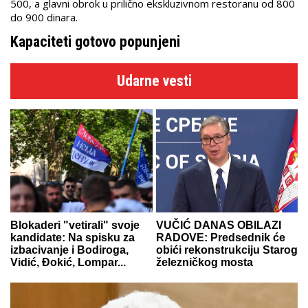
500, a glavni obrok u prilično ekskluzivnom restoranu od 800
do 900 dinara.
Kapaciteti gotovo popunjeni
Udarne vesti
Blokaderi "vetirali" svoje
VUČIĆ DANAS OBILAZI
kandidate: Na spisku za
RADOVE: Predsednik će
izbacivanje i Bodiroga,
obići rekonstrukciju Starog
Vidić, Đokić, Lompar...
železničkog mosta