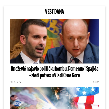
VEST DANA
Knežević najavio političku bombu: Pomenuo i Spajića
- sledi potres u Vladi Crne Gore
09.08.2026
08:05