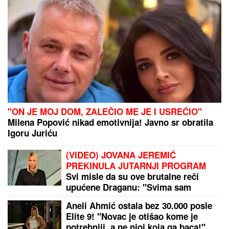
(FOTO) "MAJA SVE PLAĆA"
Asmin priznao šta se
dešava nakon rijalitija, ne odvaja se od
Marinkovićeve: Priznali kakav im je odnos nakon
skandala
"BAKA STANA... ŽIVI U SELENDRI"
Maja Marinković BRUTALNO,
šokirala tvrdnjama o Staniji: "Nije