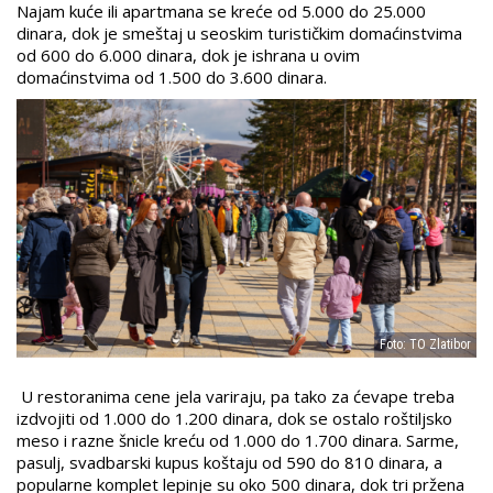
Najam kuće ili apartmana se kreće od 5.000 do 25.000
dinara, dok je smeštaj u seoskim turističkim domaćinstvima
od 600 do 6.000 dinara, dok je ishrana u ovim
domaćinstvima od 1.500 do 3.600 dinara.
Foto: TO Zlatibor
U restoranima cene jela variraju, pa tako za ćevape treba
izdvojiti od 1.000 do 1.200 dinara, dok se ostalo roštiljsko
meso i razne šnicle kreću od 1.000 do 1.700 dinara. Sarme,
pasulj, svadbarski kupus koštaju od 590 do 810 dinara, a
popularne komplet lepinje su oko 500 dinara, dok tri pržena