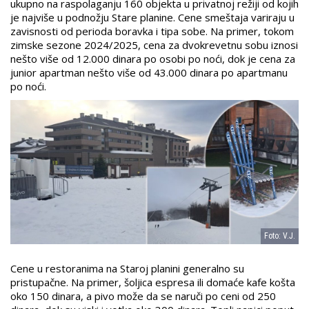
ukupno na raspolaganju 160 objekta u privatnoj režiji od kojih
je najviše u podnožju Stare planine.
Cene smeštaja variraju u
zavisnosti od perioda boravka i tipa sobe. Na primer, tokom
zimske sezone 2024/2025, cena za dvokrevetnu sobu iznosi
nešto više od 12.000 dinara po osobi po noći, dok je cena za
junior apartman nešto više od 43.000 dinara po apartmanu
po noći.
Foto: V.J.
Cene u restoranima na Staroj planini generalno su
pristupačne. Na primer, šoljica espresa ili domaće kafe košta
oko 150 dinara, a pivo može da se naruči po ceni od 250