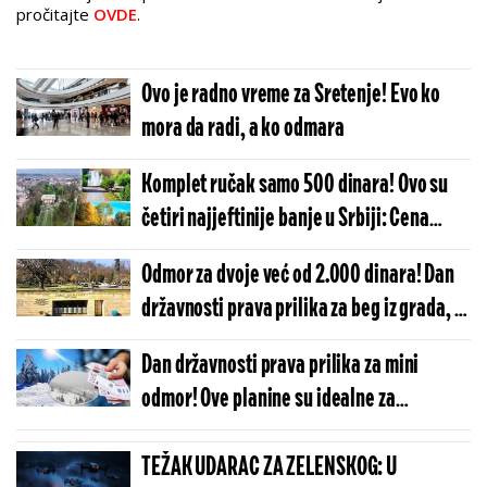
pročitajte
OVDE
.
Ovo je radno vreme za Sretenje! Evo ko
mora da radi, a ko odmara
Komplet ručak samo 500 dinara! Ovo su
četiri najjeftinije banje u Srbiji: Cena
smeštaja će vas iznenaditi!
Odmor za dvoje već od 2.000 dinara! Dan
državnosti prava prilika za beg iz grada, a
ovde su cene bagatela!
Dan državnosti prava prilika za mini
odmor! Ove planine su idealne za
produženi vikend!
TEŽAK UDARAC ZA ZELENSKOG: U