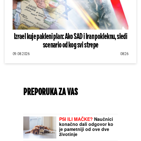
Izrael kuje pakleni plan: Ako SAD i Iran pokleknu, sledi
scenario od kog svi strepe
09.08.2026
08:26
PREPORUKA ZA VAS