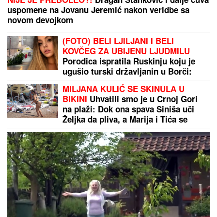
uspomene na Jovanu Jeremić nakon veridbe sa
novom devojkom
(FOTO) BELI LJILJANI I BELI
KOVČEG ZA UBIJENU LJUDMILU
Porodica ispratila Ruskinju koju je
ugušio turski državljanin u Borči:
Sveštenik držao opelo na Lešću
MILJANA KULIĆ SE SKINULA U
BIKINI
Uhvatili smo je u Crnoj Gori
na plaži: Dok ona spava Siniša uči
Željka da pliva, a Marija i Tića se
sunčaju (Video)