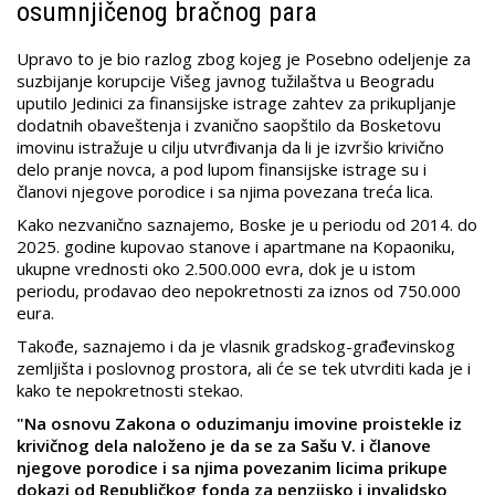
osumnjičenog bračnog para
Upravo to je bio razlog zbog kojeg je Posebno odeljenje za
suzbijanje korupcije Višeg javnog tužilaštva u Beogradu
uputilo Jedinici za finansijske istrage zahtev za prikupljanje
dodatnih obaveštenja i zvanično saopštilo da Bosketovu
imovinu istražuje u cilju utvrđivanja da li je izvršio krivično
delo pranje novca, a pod lupom finansijske istrage su i
članovi njegove porodice i sa njima povezana treća lica.
Kako nezvanično saznajemo, Boske je u periodu od 2014. do
2025. godine kupovao stanove i apartmane na Kopaoniku,
ukupne vrednosti oko 2.500.000 evra, dok je u istom
periodu, prodavao deo nepokretnosti za iznos od 750.000
eura.
Takođe, saznajemo i da je vlasnik gradskog-građevinskog
zemljišta i poslovnog prostora, ali će se tek utvrditi kada je i
kako te nepokretnosti stekao.
"Na osnovu Zakona o oduzimanju imovine proistekle iz
krivičnog dela naloženo je da se za Sašu V. i članove
njegove porodice i sa njima povezanim licima prikupe
dokazi od Republičkog fonda za penzijsko i invalidsko