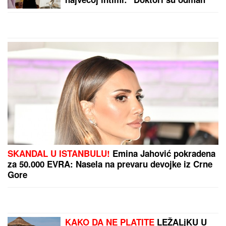
zakazali operaciju kad su shvatili
stanje stvari", ovo je samo jednom
pričala
SKANDAL U ISTANBULU!
Emina Jahović pokradena
za 50.000 EVRA: Nasela na prevaru devojke iz Crne
Gore
KAKO DA NE PLATITE
LEŽALjKU U