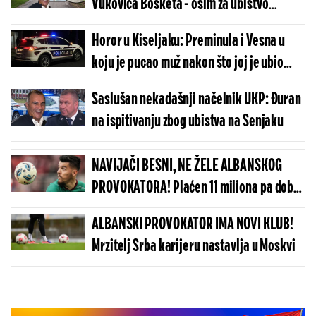
Vukovića Bosketa - osim za ubistvo
Nešoviča, osumnjičen i za ovo
Horor u Kiseljaku: Preminula i Vesna u
koju je pucao muž nakon što joj je ubio
majku
Saslušan nekadašnji načelnik UKP: Đuran
na ispitivanju zbog ubistva na Senjaku
NAVIJAČI BESNI, NE ŽELE ALBANSKOG
PROVOKATORA! Plaćen 11 miliona pa dobio
brutalnu poruku
ALBANSKI PROVOKATOR IMA NOVI KLUB!
Mrzitelj Srba karijeru nastavlja u Moskvi