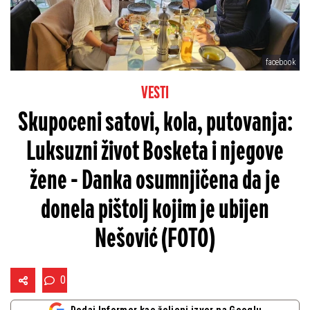
facebook
VESTI
Skupoceni satovi, kola, putovanja:
Luksuzni život Bosketa i njegove
žene - Danka osumnjičena da je
donela pištolj kojim je ubijen
Nešović (FOTO)
0