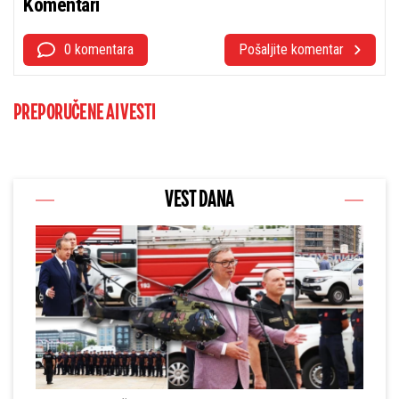
Komentari
0 komentara
Pošaljite komentar
PREPORUČENE AI VESTI
VEST DANA