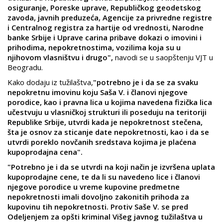
osiguranje, Poreske uprave, Republičkog geodetskog
zavoda, javnih preduzeća, Agencije za privredne registre
i Centralnog registra za hartije od vrednosti, Narodne
banke Srbije i Uprave carina pribave dokazi o imovini i
prihodima, nepokretnostima, vozilima koja su u
njihovom vlasništvu i drugo",
navodi se u saopštenju VJT u
Beogradu.
Kako dodaju iz tužilaštva,
"potrebno je i da se za svaku
nepokretnu imovinu koju Saša V. i članovi njegove
porodice, kao i pravna lica u kojima navedena fizička lica
učestvuju u vlasničkoj strukturi ili poseduju na teritoriji
Republike Srbije, utvrdi kada je nepokretnost stečena,
šta je osnov za sticanje date nepokretnosti, kao i da se
utvrdi poreklo novčanih sredstava kojima je plaćena
kupoprodajna cena".
"Potrebno je i da se utvrdi na koji način je izvršena uplata
kupoprodajne cene, te da li su navedeno lice i članovi
njegove porodice u vreme kupovine predmetne
nepokretnosti imali dovoljno zakonitih prihoda za
kupovinu tih nepokretnosti. Protiv Saše V. se pred
Odeljenjem za opšti kriminal Višeg javnog tužilaštva u