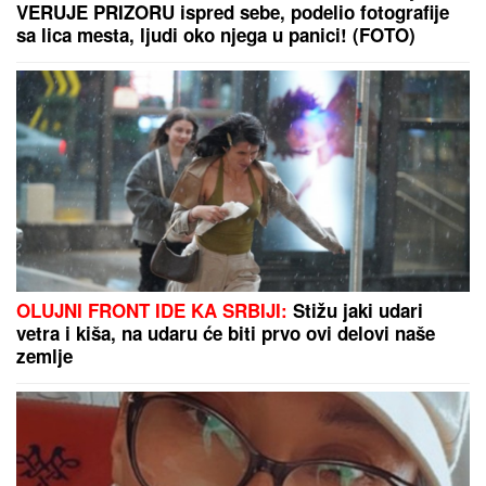
VERUJE PRIZORU ispred sebe, podelio fotografije
sa lica mesta, ljudi oko njega u panici! (FOTO)
OLUJNI FRONT IDE KA SRBIJI:
Stižu jaki udari
vetra i kiša, na udaru će biti prvo ovi delovi naše
zemlje