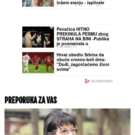
lošem stanju - isplivale
informacije iz porodičnog
doma!
Pevačica HITNO
PREKINULA PESMU zbog
STRAHA NA BINI -Publika
je posmatrala u
NEVERICI, a sada se
oglasila emotivnom
Hrvat ubedio Srbina da
porukom!
obuče crveno-beli dres:
"Dođi, zagorčaćemo život
svima"
by Aklamator
PREPORUKA ZA VAS