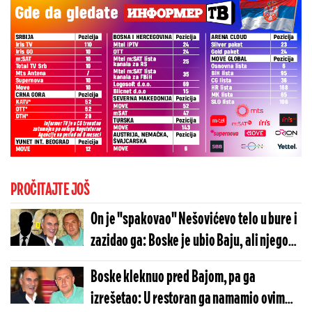
PROČITAJTE JOŠ
On je "spakovao" Nešovićevo telo u bure i
zazidao ga: Boske je ubio Baju, ali njegova
uloga je ključna
Boske kleknuo pred Bajom, pa ga
izrešetao: U restoran ga namamio ovim