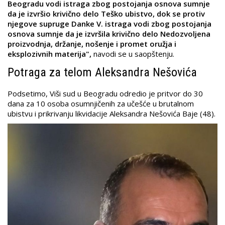
Beogradu vodi istraga zbog postojanja osnova sumnje
da je izvršio krivično delo Teško ubistvo, dok se protiv
njegove supruge Danke V. istraga vodi zbog postojanja
osnova sumnje da je izvršila krivično delo Nedozvoljena
proizvodnja, držanje, nošenje i promet oružja i
eksplozivnih materija",
navodi se u saopštenju.
Potraga za telom Aleksandra Nešovića
Podsetimo, Viši sud u Beogradu odredio je pritvor do 30
dana za 10 osoba osumnjičenih za učešće u brutalnom
ubistvu i prikrivanju likvidacije Aleksandra Nešovića Baje (48).