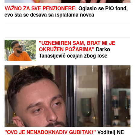
VAŽNO ZA SVE PENZIONERE:
Oglasio se PIO fond,
evo šta se dešava sa isplatama novca
"UZNEMIREN SAM, BRAT MI JE
OKRUŽEN POŽARIMA"
Darko
Tanasijević očajan zbog loše
situacije u Deliblatskoj peščari: "SVI
SU EVAKUISANI", otkrio koje
informacije ima
"OVO JE NENADOKNADIV GUBITAK!"
Voditelj NE