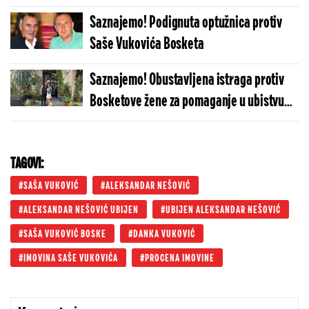
rečima " Ti si moj brat, ne želim..."
Saznajemo! Podignuta optužnica protiv
Saše Vukovića Bosketa
Saznajemo! Obustavljena istraga protiv
Bosketove žene za pomaganje u ubistvu
Aleksandra Nešovića
TAGOVI:
SAŠA VUKOVIĆ
ALEKSANDAR NEŠOVIĆ
ALEKSANDAR NEŠOVIĆ UBIJEN
UBIJEN ALEKSANDAR NEŠOVIĆ
SAŠA VUKOVIĆ BOSKE
DANKA VUKOVIĆ
IMOVINA SAŠE VUKOVIĆA
PROCENA IMOVINE