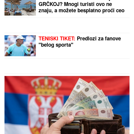
GRČKOJ? Mnogi turisti ovo ne
znaju, a možete besplatno proći ceo
dan
TENISKI TIKET:
Predlozi za fanove
"belog sporta"