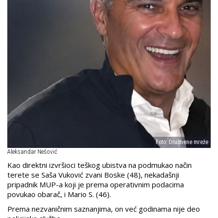
Foto: Društvene mreže
Aleksandar Nešović
Kao direktni izvršioci teškog ubistva na podmukao način
terete se Saša Vuković zvani Boske (48), nekadašnji
pripadnik MUP-a koji je prema operativnim podacima
povukao obarač, i Mario S. (46).
Prema nezvaničnim saznanjima, on već godinama nije deo