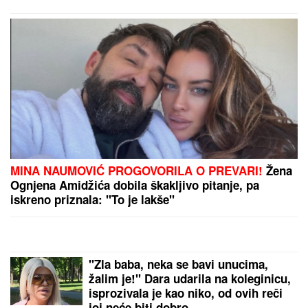
MINA NAUMOVIĆ PROGOVORILA O PREVARI!
Žena
Ognjena Amidžića dobila škakljivo pitanje, pa
iskreno priznala: "To je lakše"
"Zla baba, neka se bavi unucima,
žalim je!" Dara udarila na koleginicu,
isprozivala je kao niko, od ovih reči
joj neće biti dobro