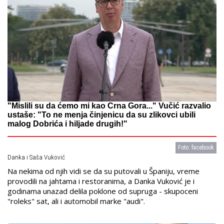
"Mislili su da ćemo mi kao Crna Gora..." Vučić razvalio
ustaše: "To ne menja činjenicu da su zlikovci ubili
malog Dobrića i hiljade drugih!"
Foto: facebook
Danka i Saša Vuković
Na nekima od njih vidi se da su putovali u Španiju, vreme
provodili na jahtama i restoranima, a Danka Vuković je i
godinama unazad delila poklone od supruga - skupoceni
"roleks" sat, ali i automobil marke "audi".