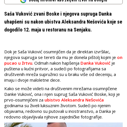
Dodaj Informer kao željeni izvor na Googlu
Saša Vuković zvani Boske i njegova supruga Danka
uhapšeni su nakon ubistva Aleksandra Nešovića koje se
dogodilo 12. maja u restoranu na Senjaku.
Dok je Saša Vuković osumnjičen da je direktan izvršilac,
njegova supruga se tereti da mu je donela pištolj kojim je
on
pucao u žrtvu
. Odmah nakon hapšenja
Danka Vuković
je
puštena u kućni pritvor, a sudeći po fotografijama sa
društvenih mreža supružnici su u braku više od deceniju, a
imaju i dvoje maloletne dece.
Kako se može videti na društvenim mrežama osumnjičene
Danke Vuković, ona i njen suprug Saša Vuković Boske, koji je
prvo-osumnjičeni za
ubistvo Aleksandra Nešovića
godinama su živeli luksuznim životom. Sudeći po njenim
objavama, redovno su putovali u inostranstvo, a Danka je
redovno objavljivala njihove zajedničke fotografije.