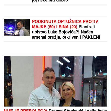
PODIGNUTA OPTUŽNICA PROTIV
MAJKE (50) I SINA (20)
Planirali
ubistvo Luke Bojovića?! Nađen
arsenal oružja, otkriven i PAKLENI
PLAN koji su skovali
NIJE JE PREBOLEO?!
Dragan Stanković i dalje čuva