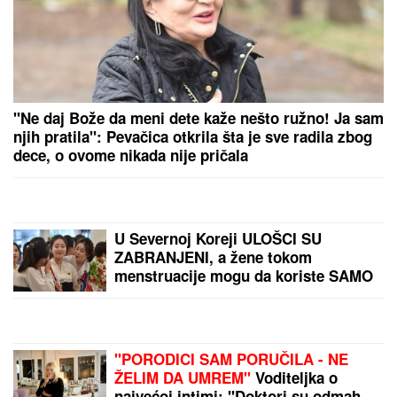
"Ne daj Bože da meni dete kaže nešto ružno! Ja sam
njih pratila": Pevačica otkrila šta je sve radila zbog
dece, o ovome nikada nije pričala
U Severnoj Koreji ULOŠCI SU
ZABRANJENI, a žene tokom
menstruacije mogu da koriste SAMO
JEDNU alternativnu opciju -
zastrašujuća pravila u svetu Kim
Džong Una
"PORODICI SAM PORUČILA - NE
ŽELIM DA UMREM"
Voditeljka o
najvećoj intimi: "Doktori su odmah