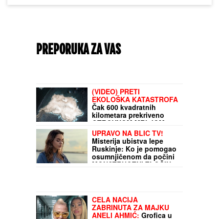
PREPORUKA ZA VAS
(VIDEO) PRETI
EKOLOŠKA KATASTROFA
Čak 600 kvadratnih
kilometara prekriveno
OTROVNOM MRLJOM:
Satelitski snimci otkrili
UPRAVO NA BLIC TV!
JEZU
Misterija ubistva lepe
Ruskinje: Ko je pomogao
osumnjičenom da počini
MONSTRUOZNI ZLOČIN
CELA NACIJA
ZABRINUTA ZA MAJKU
ANELI AHMIĆ:
Grofica u