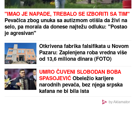
"IMAO JE NAPADE, TREBALO SE IZBORITI SA TIM"
Pevačica zbog unuka sa autizmom otišla da živi na
selo, pa morala da donese najtežu odluku: "Postao
je agresivan"
Otkrivena fabrika falsifikata u Novom
Pazaru: Zaplenjena roba vredna više
od 13,6 miliona dinara (FOTO)
UMRO ČUVENI SLOBODAN BOBA
SPASOJEVIĆ
Obeležio karijere
narodnih pevača, bez njega srpska
kafana ne bi bila ista
by Aklamator