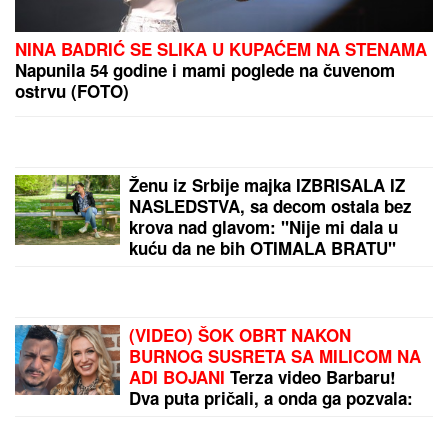
NINA BADRIĆ SE SLIKA U KUPAĆEM NA STENAMA
Napunila 54 godine i mami poglede na čuvenom
ostrvu (FOTO)
Ženu iz Srbije majka IZBRISALA IZ
NASLEDSTVA, sa decom ostala bez
krova nad glavom: "Nije mi dala u
kuću da ne bih OTIMALA BRATU"
(VIDEO) ŠOK OBRT NAKON
BURNOG SUSRETA SA MILICOM NA
ADI BOJANI
Terza video Barbaru!
Dva puta pričali, a onda ga pozvala:
"Upisaću se kao otac"