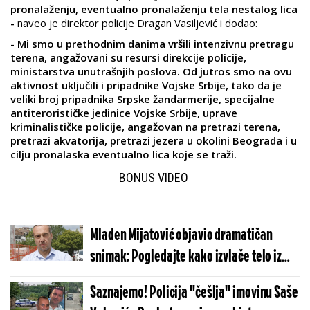
pronalaženju, eventualno pronalaženju tela nestalog lica
-
naveo je direktor policije Dragan Vasiljević i dodao:
- Mi smo u prethodnim danima vršili intenzivnu pretragu
terena, angažovani su resursi direkcije policije,
ministarstva unutrašnjih poslova. Od jutros smo na ovu
aktivnost uključili i pripadnike Vojske Srbije, tako da je
veliki broj pripadnika Srpske žandarmerije, specijalne
antiterorističke jedinice Vojske Srbije, uprave
kriminalističke policije, angažovan na pretrazi terena,
pretrazi akvatorija, pretrazi jezera u okolini Beograda i u
cilju pronalaska eventualno lica koje se traži.
BONUS VIDEO
Mladen Mijatović objavio dramatičan
snimak: Pogledajte kako izvlače telo iz
jezera (VIDEO)
Saznajemo! Policija "češlja" imovinu Saše