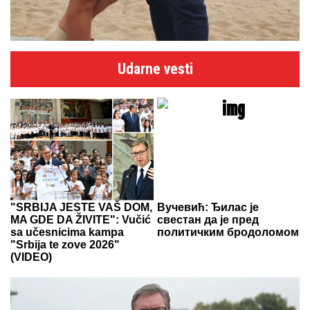
Udarne vesti
"SRBIJA JESTE VAŠ DOM,
Вучевић: Ђилас је
MA GDE DA ŽIVITE": Vučić
свестан да је пред
sa učesnicima kampa
политичким бродоломом
"Srbija te zove 2026"
(VIDEO)