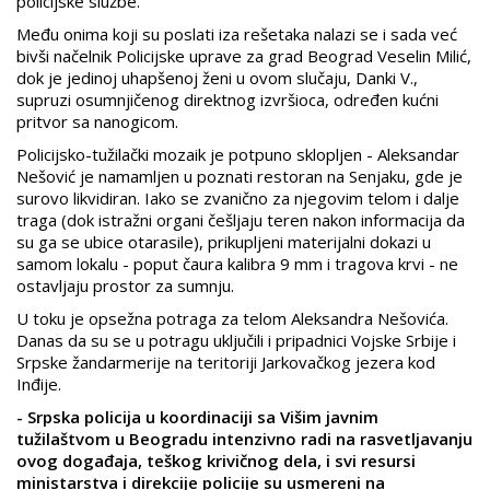
policijske službe.
Među onima koji su poslati iza rešetaka nalazi se i sada već
bivši načelnik Policijske uprave za grad Beograd Veselin Milić,
dok je jedinoj uhapšenoj ženi u ovom slučaju, Danki V.,
supruzi osumnjičenog direktnog izvršioca, određen kućni
pritvor sa nanogicom.
Policijsko-tužilački mozaik je potpuno sklopljen - Aleksandar
Nešović je namamljen u poznati restoran na Senjaku, gde je
surovo likvidiran. Iako se zvanično za njegovim telom i dalje
traga (dok istražni organi češljaju teren nakon informacija da
su ga se ubice otarasile), prikupljeni materijalni dokazi u
samom lokalu - poput čaura kalibra 9 mm i tragova krvi - ne
ostavljaju prostor za sumnju.
U toku je opsežna potraga za telom Aleksandra Nešovića.
Danas da su se u potragu uključili i pripadnici Vojske Srbije i
Srpske žandarmerije na teritoriji Jarkovačkog jezera kod
Inđije.
- Srpska policija u koordinaciji sa Višim javnim
tužilaštvom u Beogradu intenzivno radi na rasvetljavanju
ovog događaja, teškog krivičnog dela, i svi resursi
ministarstva i direkcije policije su usmereni na