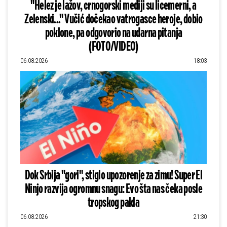
"Helez je lažov, crnogorski mediji su licemerni, a
Zelenski..." Vučić dočekao vatrogasce heroje, dobio
poklone, pa odgovorio na udarna pitanja
(FOTO/VIDEO)
06.08.2026
18:03
Dok Srbija "gori", stiglo upozorenje za zimu! Super El
Ninjo razvija ogromnu snagu: Evo šta nas čeka posle
tropskog pakla
06.08.2026
21:30