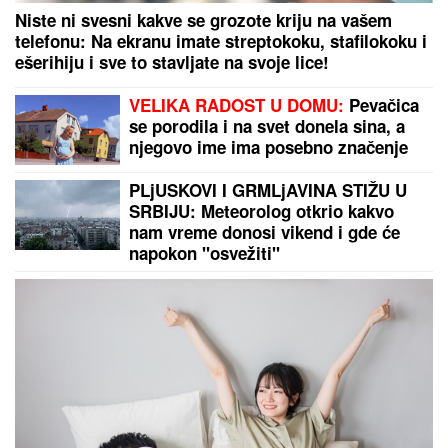
KAKO DA NE PLATITE
LEŽALjKU U GRČKOJ?
Mnogi turisti ovo ne znaju, a možete besplatno
proći ceo dan
Niste ni svesni kakve se grozote kriju na vašem
telefonu: Na ekranu imate streptokoku, stafilokoku i
ešerihiju i sve to stavljate na svoje lice!