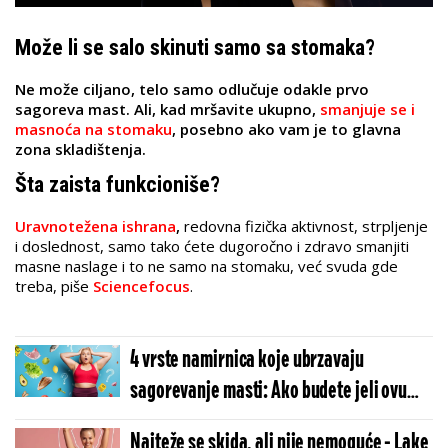
Može li se salo skinuti samo sa stomaka?
Ne može ciljano, telo samo odlučuje odakle prvo
sagoreva mast. Ali, kad mršavite ukupno,
smanjuje se i
masnoća na stomaku
, posebno ako vam je to glavna
zona skladištenja.
Šta zaista funkcioniše?
Uravnotežena ishrana
,
redovna fizička aktivnost, strpljenje
i doslednost, s
amo tako ćete dugoročno i zdravo smanjiti
masne naslage i to ne samo na stomaku, već svuda gde
treba, piše
Sciencefocus
.
4 vrste namirnica koje ubrzavaju
sagorevanje masti: Ako budete jeli ovu
hranu ima da se "osušite" (FOTO)
Najteže se skida, ali nije nemoguće - Lake