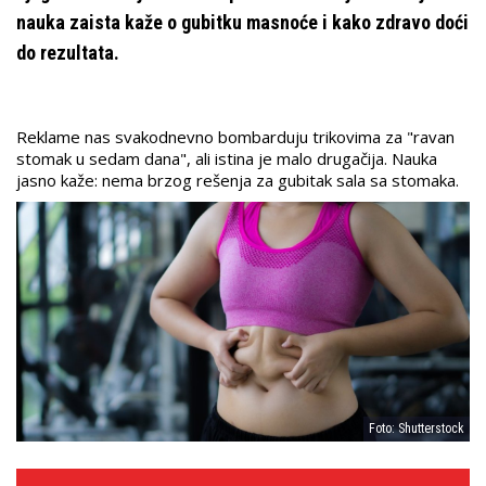
nauka zaista kaže o gubitku masnoće i kako zdravo doći
do rezultata.
Reklame nas svakodnevno bombarduju trikovima za "ravan
stomak u sedam dana", ali istina je malo drugačija. Nauka
jasno kaže: nema brzog rešenja za gubitak sala sa stomaka.
Foto: Shutterstock