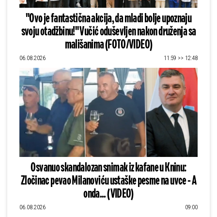
"Ovo je fantastična akcija, da mladi bolje upoznaju
svoju otadžbinu!" Vučić oduševljen nakon druženja sa
mališanima (FOTO/VIDEO)
06.08.2026
11:59 >> 12:48
Osvanuo skandalozan snimak iz kafane u Kninu:
Zločinac pevao Milanoviću ustaške pesme na uvce - A
onda... (VIDEO)
06.08.2026
09:00