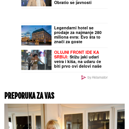
godinu dana, evo zašto
sve i ko o tome odlučuje
SUSRET O KOJEM BRUJI
SRBIJA
Aneli Ahmić stiže
na suočavanje sa Neriom
i Hanom, fanovi se
nadaju da se u sve
umeša i Sita Ahmić
POZNAT JOŠ JEDAN
UČESNIK ELITE 10
Filip
Car bez njega ne ulazi: