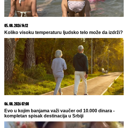
Niste ni svesni kakve se grozote kriju na vašem
telefonu: Na ekranu imate streptokoku, stafilokoku i
ešerihiju i sve to stavljate na svoje lice!
VELIKA RADOST U DOMU:
Pevačica
se porodila i na svet donela sina, a
njegovo ime ima posebno značenje
PLjUSKOVI I GRMLjAVINA STIŽU U
SRBIJU: Meteorolog otkrio kakvo
nam vreme donosi vikend i gde će
napokon "osvežiti"