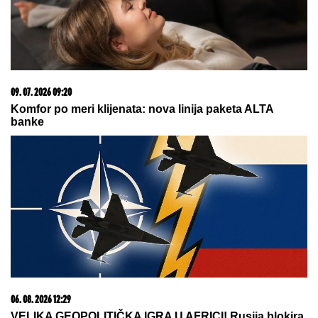
OGLASIO SE SLOBA RADANOVIĆ NAKON NAPADA
U BUDVI
Otkrio šta se desilo sa taksistom: "Možda
ima neke probleme"
SRBI "PALI" U ŠPANIJI!
Maskirani
jurili u ukradenim limuzinama, izneli
sef iz banke, pa dolijali u MEGA-
AKCIJI policije: Ojadili 9 provincija
za desetine hiljada evra!
EKSKLUZIVNI PAPARACO BRENE
SA NOVOM SNAJKOM!
Uhvatili smo
ih u prestižnom hotelu u Crnoj Gori:
Pevačica skockana od glave do pete,
Viktorova devojka bez šminke