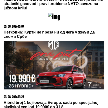
(VIDEO)
ŠOK! PEVAČICA PRETUKLA TAKSISTU
Sad prvi put
otkrila detalje: "Nisam htela da platim, prebila sam
ga"
ZBOG DIJAGNOZE JE MESECIMA
BILA U KREVETU
Naša pevačica
pokazala kako prima INFUZIJU, pa