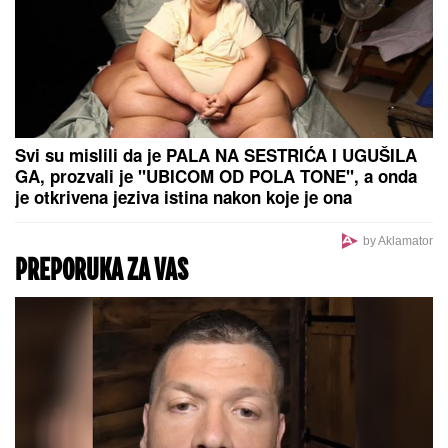
Samo ovako je ispravno: Mnogi
vozači pogrešno koriste zaštitu od
sunca, zato auto nikako da im se
rashladi