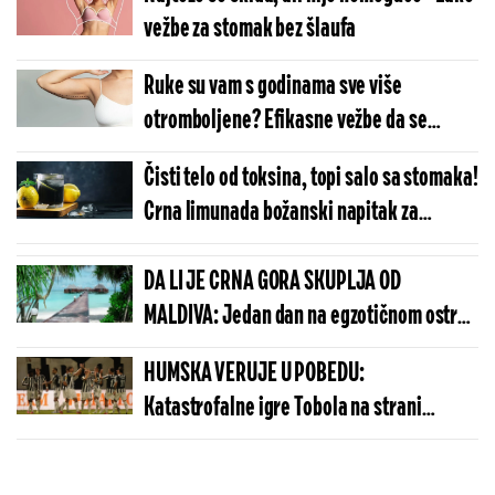
vežbe za stomak bez šlaufa
Ruke su vam s godinama sve više
otromboljene? Efikasne vežbe da se
utegnete za kratke rukave
Čisti telo od toksina, topi salo sa stomaka!
Crna limunada božanski napitak za
organizam - tajni sastojak čini čuda
DA LI JE CRNA GORA SKUPLJA OD
MALDIVA: Jedan dan na egzotičnom ostrvu
može da košta manje nego u Budvi
HUMSKA VERUJE U POBEDU:
Katastrofalne igre Tobola na strani
ulivaju samopouzdanje Partizanu