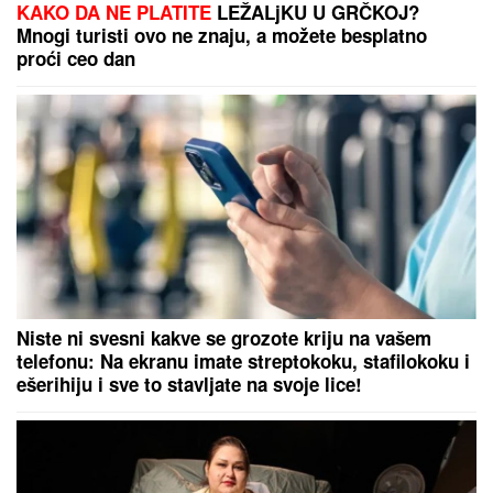
"TO JE TUŽNO, NISAM ZNALA ŠTA JE MORE, PRVI
MOMAK ME ODVEO"
Seka Aleksić na ivici suza
otkrila kada je prvi put otišla na letovanje i umalo se
rasplakala