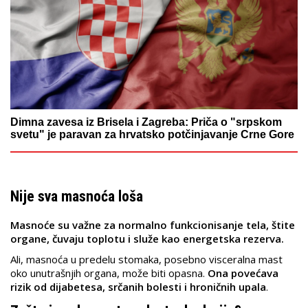
Dimna zavesa iz Brisela i Zagreba: Priča o "srpskom
svetu" je paravan za hrvatsko potčinjavanje Crne Gore
Nije sva masnoća loša
Masnoće su važne za normalno funkcionisanje tela, štite
organe, čuvaju toplotu i služe kao energetska rezerva.
Ali, masnoća u predelu stomaka, posebno visceralna mast
oko unutrašnjih organa, može biti opasna.
Ona povećava
rizik od dijabetesa, srčanih bolesti i hroničnih upala
.