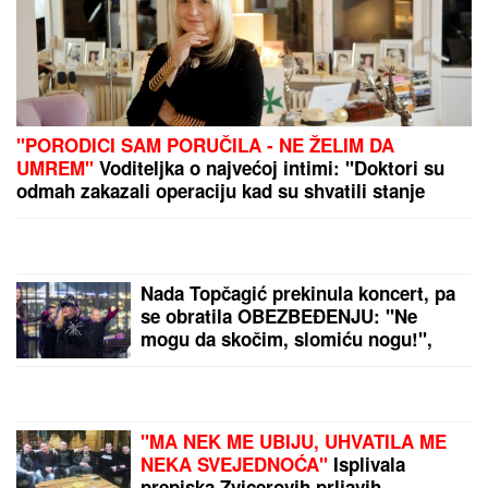
Obratio se javnosti
Legendarni hotel se
prodaje za najmanje 280
miliona evra: Evo šta to
znači za goste
OLUJNI FRONT IDE KA
SRBIJI:
Stižu jaki udari
vetra i kiša, na udaru će