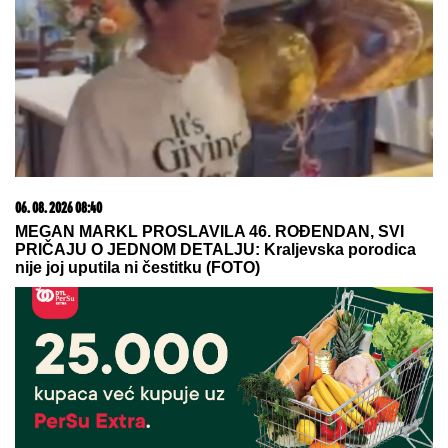
Kinezi spavaju sa OVIM VOĆEM i više se ne bude u
znoju! Drevni TRIK ZA RASHLAĐIVANJE oduševio
je ceo svet
VATRA SE PONOVO RAZBUKTALA:
Proglašena vanredna situacija u
ovom gradu u Srbiji
ALARM ZA IZRAEL:
Arapske i
islamske zemlje ujedinile snage –
dogovorena zajednička akcija za
Jerusalim
by Aklamator