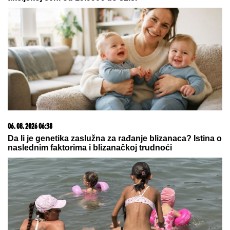
otkrila u kakvom je trenutno stanju -
ovih dana prodaje i kuću
(FOTO) BELI LJILJANI I BELI
KOVČEG ZA UBIJENU LJUDMILU
Porodica ispratila Ruskinju koju je
ugušio turski državljanin u Borči:
Sveštenik držao opelo na Lešću