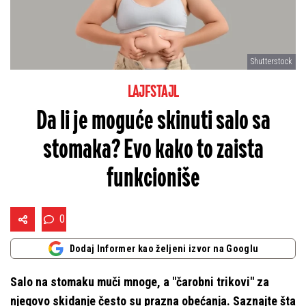
Shutterstock
LAJFSTAJL
Da li je moguće skinuti salo sa
stomaka? Evo kako to zaista
funkcioniše
0
Dodaj Informer kao željeni izvor na Googlu
Salo na stomaku muči mnoge, a "čarobni trikovi" za
njegovo skidanje često su prazna obećanja. Saznajte šta