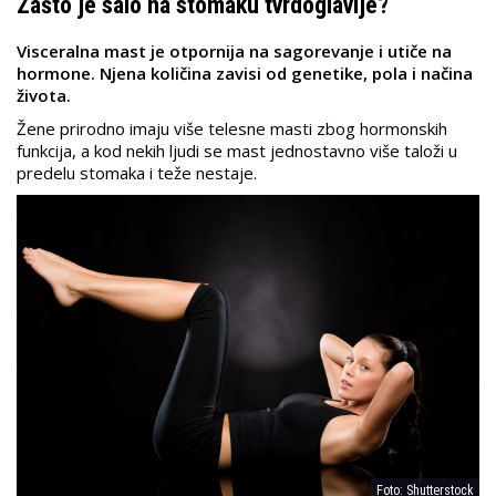
Zašto je salo na stomaku tvrdoglavije?
Visceralna mast je otpornija na sagorevanje i utiče na
hormone. Njena količina zavisi od genetike, pola i načina
života.
Žene prirodno imaju više telesne masti zbog hormonskih
funkcija, a kod nekih ljudi se mast jednostavno više taloži u
predelu stomaka i teže nestaje.
Foto: Shutterstock