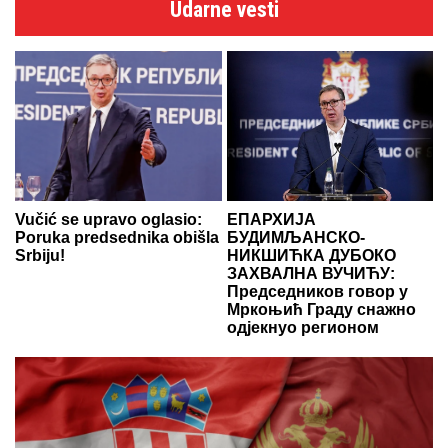
Udarne vesti
Vučić se upravo oglasio:
ЕПАРХИЈА
Poruka predsednika obišla
БУДИМЉАНСКО-
Srbiju!
НИКШИЋКА ДУБОКО
ЗАХВАЛНА ВУЧИЋУ:
Председников говор у
Мркоњић Граду снажно
одјекнуо регионом