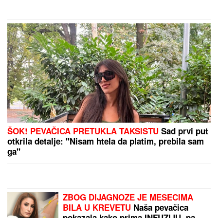
SKANDAL U ISTANBULU!
Emina Jahović pokradena
za 50.000 EVRA: Nasela na prevaru devojke iz Crne
Gore