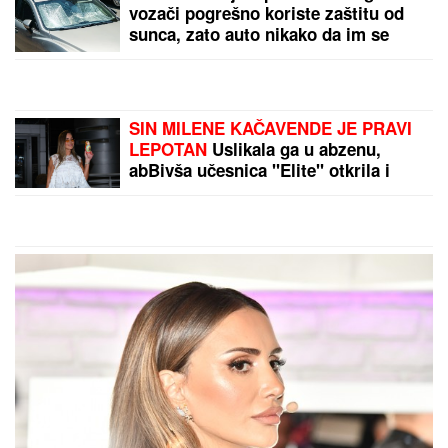
Nada Topčagić prekinula koncert, pa
se obratila OBEZBEĐENJU: "Ne
mogu da skočim, slomiću nogu!",
evo šta se desilo