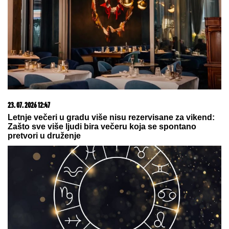
strateški gasovod i pravi probleme NATO savezu na
južnom krilu!
05. 08. 2026 15:07
Петковић: Курти не преза ни од чега у жељи да
сломи Србе
03. 08. 2026 13:23
Hibrid broj 1 koji osvaja Evropu, sada po specijalnoj
akcijskoj ceni od 19.990€ do 31.8.