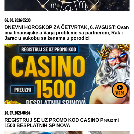
06. 08. 2026 06:38
Da li je genetika zaslužna za rađanje blizanaca? Istina o
naslednim faktorima i blizanačkoj trudnoći
VIDEO