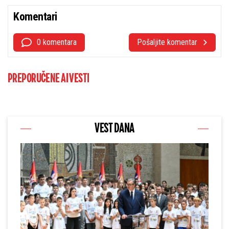
Komentari
0 komentara
Pošaljite komentar
PREPORUČENE AI VESTI
VEST DANA