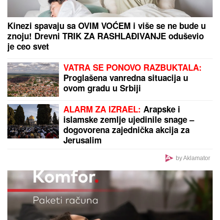
Svi su mislili da je PALA NA SESTRIĆA I UGUŠILA
GA, prozvali je "UBICOM OD POLA TONE", a onda
je otkrivena jeziva istina nakon koje je ona
SMRŠALA 400 KILOGRAMA
by Aklamator
PREPORUKA ZA VAS