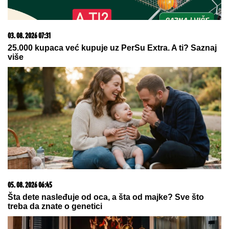
09. 07. 2026 09:20
Komfor po meri klijenata: nova linija paketa ALTA
banke
06. 08. 2026 12:29
VELIKA GEOPOLITIČKA IGRA U AFRICI! Rusija blokira