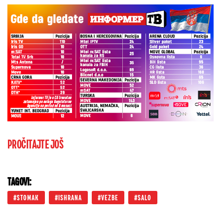
PROČITAJTE JOŠ
TAGOVI:
STOMAK
ISHRANA
VEZBE
SALO