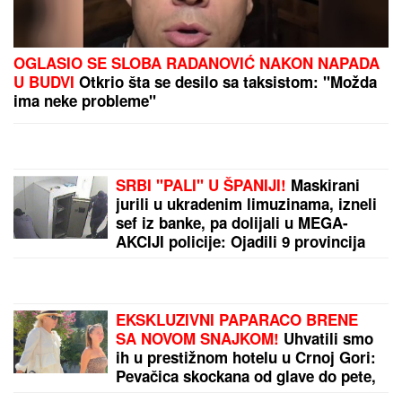
SIN MILENE KAČAVENDE JE PRAVI
LEPOTAN
Uslikala ga u abzenu,
abBivša učesnica "Elite" otkrila i
čimese bave njeni naslednici - ovo je
prava ISTINA