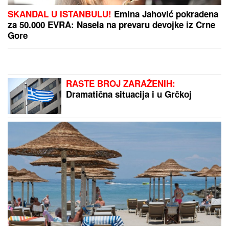
"MA NEK ME UBIJU, UHVATILA ME
NEKA SVEJEDNOĆA"
Isplivala
prepiska Zvicerovih prljavih
policajaca: "Čitav me život jure, nek
urade to da počinem" (FOTO)