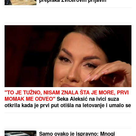
biti prvo ovi delovi naše
zemlje
by Aklamator
PREPORUKA ZA VAS
"PORODICI SAM PORUČILA - NE ŽELIM DA
UMREM"
Voditeljka o najvećoj intimi: "Doktori su
odmah zakazali operaciju kad su shvatili stanje
stvari", ovo je samo jednom pričala