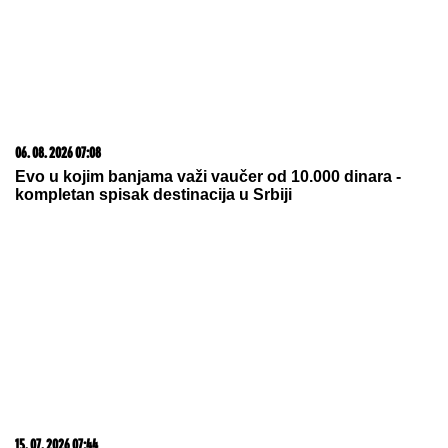
BRENA PALA NA NASTUPU:
Pevačica doživela peh
na bini, ali njena reakcija je sve oduševila (VIDEO)
Veza sa pevačicom je ovog poznatog
muškarca odvela u propast: Bio
najpoželjniji na estradi, pa se
odselio iz Srbije
DRAGAN STANKOVIĆ DAO
OGROMAN NOVAC ZA GALA
PROSLAVU
Evo koja cifra je u
pitanju - sve prštalo od luksuza
by Aklamator