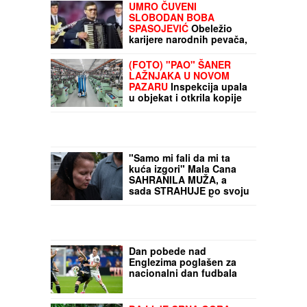
UMRO ČUVENI
SLOBODAN BOBA
SPASOJEVIĆ
Obeležio
karijere narodnih pevača,
bez njega srpska kafana
ne bi bila ista
(FOTO) "PAO" ŠANER
LAŽNJAKA U NOVOM
PAZARU
Inspekcija upala
u objekat i otkrila kopije
poznatih marki vredne
13,6 miliona: Radnici
radili "NA CRNO"