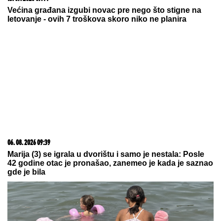
05. 08. 2026 06:45
Šta dete nasleđuje od oca, a šta od majke? Sve što
treba da znate o genetici
06. 08. 2026 07:08
Evo u kojim banjama važi vaučer od 10.000 dinara -
kompletan spisak destinacija u Srbiji