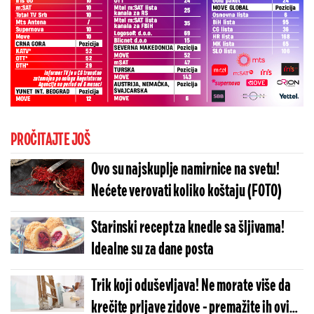
PROČITAJTE JOŠ
Ovo su najskuplje namirnice na svetu!
Nećete verovati koliko koštaju (FOTO)
Starinski recept za knedle sa šljivama!
Idealne su za dane posta
Trik koji oduševljava! Ne morate više da
krečite prljave zidove - premažite ih ovim