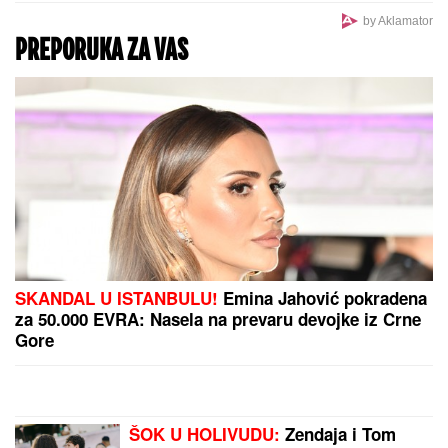
Slavlje u domu Davida Dragojevića: Život im se
promenio potpuno! (FOTO)
Približava se pomračenje Sunca 12. avgusta, a
zaštitne naočare je sve teže pronaći u
prodavnicama: Ljudi su u panici, optičari poručuju
samo jedno