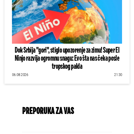
Dok Srbija "gori", stiglo upozorenje za zimu! Super El
Ninjo razvija ogromnu snagu: Evo šta nas čeka posle
tropskog pakla
06.08.2026
21:30
PREPORUKA ZA VAS