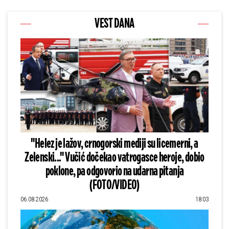
VEST DANA
"Helez je lažov, crnogorski mediji su licemerni, a
Zelenski..." Vučić dočekao vatrogasce heroje, dobio
poklone, pa odgovorio na udarna pitanja
(FOTO/VIDEO)
06.08.2026
18:03