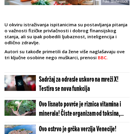
Foto: Shuterstock
U okviru istraživanja ispitanicima su postavljanja pitanja
o važnosti fizičke privlačnosti i dobrog finansijskog
stanja, ali su ipak pobedili ljubaznost, inteligencija i
odlično zdravlje.
Autori su takođe primetili da žene više naglašavaju ove
tri ključne osobine nego muškarci, prenosi
BBC.
Sadržaj za odrasle uskoro na mreži X!
Testira se nova funkcija
Ovo lisnato povrće je riznica vitamina i
minerala! Čiste organizam od toksina,
pozitivno utiču na srce i popravljaju
Ovo ostrvo je grčka verzija Venecije!
raspoloženje