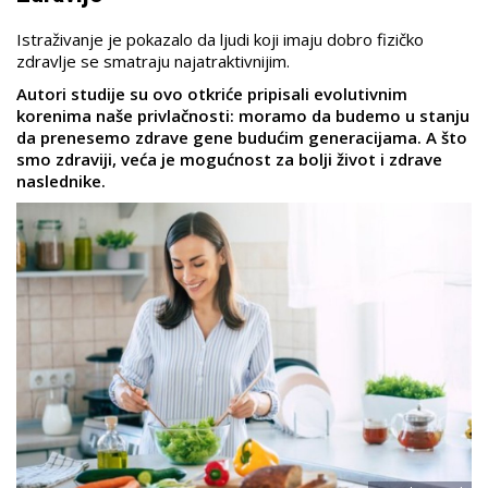
Istraživanje je pokazalo da ljudi koji imaju dobro fizičko
zdravlje se smatraju najatraktivnijim.
Autori studije su ovo otkriće pripisali evolutivnim
korenima naše privlačnosti: moramo da budemo u stanju
da prenesemo zdrave gene budućim generacijama. A što
smo zdraviji, veća je mogućnost za bolji život i zdrave
naslednike.