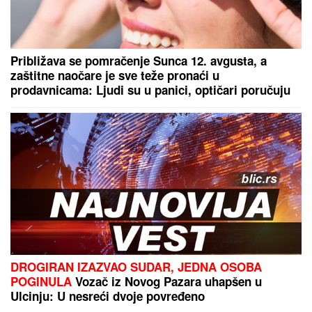
Lopov upao u kuću Lepe Lukić dok je ona spavala!
"Kada ju je video na krevetu, on je..."
PRODAJU PILIĆE NA PIJACI, A SAD
SE BAŠKARE NA JAHTI
Bojana i
Mirko Šijan na letovanju, ona
pokazala zgodno i zategnuto telo
nakon dva porođaja (FOTO)