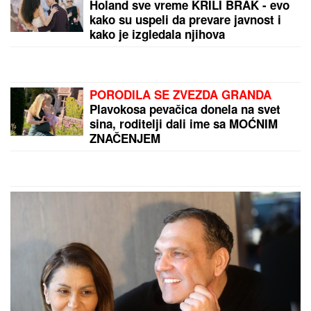
DROGIRAN IZAZVAO SUDAR, JEDNA OSOBA
POGINULA
Vozač iz Novog Pazara uhapšen u
Ulcinju: U nesreći dvoje povređeno
by Aklamator
PREPORUKA ZA VAS