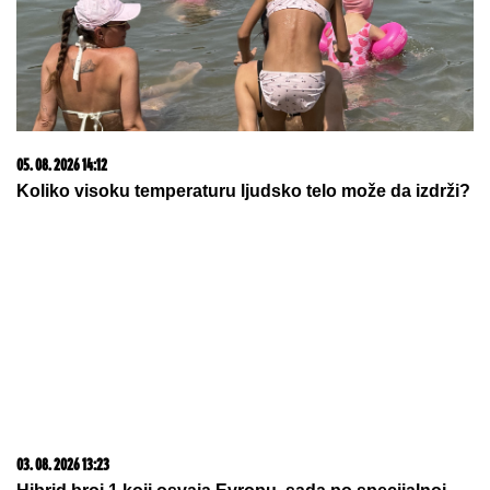
15. 07. 2026 07:44
Većina građana izgubi novac pre nego što stigne na
letovanje - ovih 7 troškova skoro niko ne planira