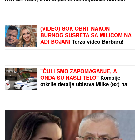
Dan pobede nad
Englezima poglašen za
nacionalni dan fudbala
DA LI JE CRNA GORA
SKUPLjA OD MALDIVA:
Jedan dan na egzotičnom
ostrvu može da košta
manje nego u Budvi
by Aklamator
PREPORUKA ZA VAS