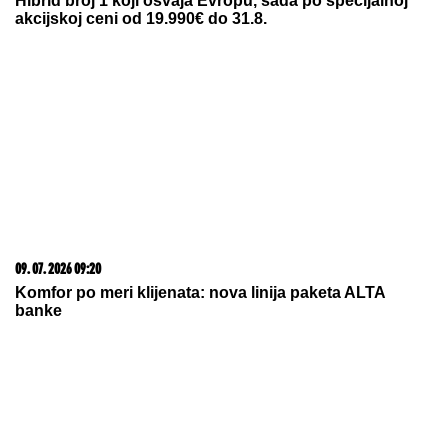
06. 08. 2026 09:39
Marija (3) se igrala u dvorištu i samo je nestala: Posle
42 godine otac je pronašao, zanemeo je kada je saznao
gde je bila
05. 08. 2026 14:12
Koliko visoku temperaturu ljudsko telo može da izdrži?