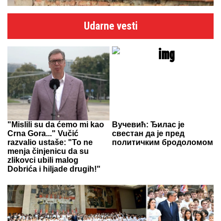
Udarne vesti
"Mislili su da ćemo mi kao
Вучевић: Ђилас је
Crna Gora..." Vučić
свестан да је пред
razvalio ustaše: "To ne
политичким бродоломом
menja činjenicu da su
zlikovci ubili malog
Dobrića i hiljade drugih!"