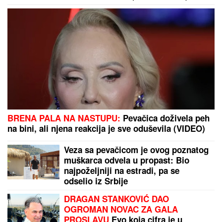
Pevačica HITNO PREKINULA PESMU
zbog STRAHA NA BINI -Publika je
posmatrala u NEVERICI, a sada se
oglasila emotivnom porukom!