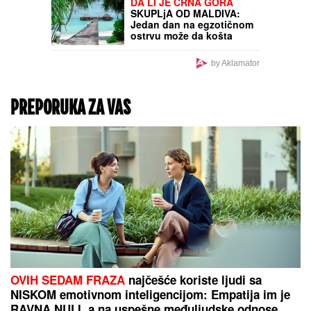
"Samo mi fali da mi ta
kuća izgori" Mala Cana
SAHRANILA MUŽA, a
sada STRAHUJE po svoju
bezbednost: "JOŠ TO DA
ME SNAĐE"