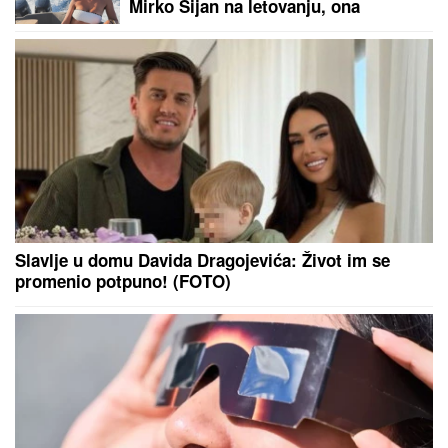
MEDVEDEV ŽESTOKO UDARIO NA
OVU DRŽAVU:
Kakva je to sramota,
vi ste vazal Amerike
(FOTO) GORI KOMO!
Devojka Bake
Praseta zapalila društvene mreže:
Milena objavila vrele fotke iz Italije,
bujni dekolte u prvom planu