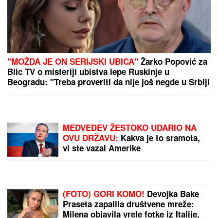
OVIH SEDAM FRAZA
najčešće koriste ljudi sa
NISKOM emotivnom inteligencijom: Empatija im je
RAVNA NULI, a na uspešne međuljudske odnose
mogu da zaborave
(VIDEO) ŠOK OBRT NAKON
BURNOG SUSRETA SA MILICOM NA
ADI BOJANI
Terza video Barbaru!
Dva puta pričali, a onda ga pozvala:
"Upisaću se kao otac"