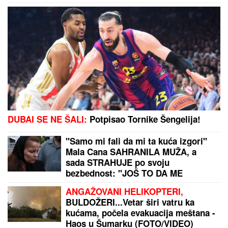
"ZAPLAČEM KADA MI JE TEŠKO"
Mina Kostić se
nakon izlaska iz "Laze" ne odvaja od Kaspera: On
joj se sada obratio emotivnim rečima
Selektor Alimpijević ima samo jedan
uslov - moraš da se zoveš Nikola!