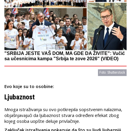
"SRBIJA JESTE VAŠ DOM, MA GDE DA ŽIVITE": Vučić
sa učesnicima kampa "Srbija te zove 2026" (VIDEO)
Foto: Shutterstock
Evo koje su to osobine:
Ljubaznost
Mnoga istraživanja su ovo potkrepila sopstvenim nalazima,
objašnjavajući da ljubaznost stvara određeni efekat zbog
kojeg osoba uopšte deluje privlačnije.
Zaključak istraživanja pokazuje da što su ljudi ljubazniji,