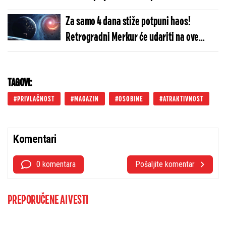
sredstvom i biće čisti očas posla
Za samo 4 dana stiže potpuni haos!
Retrogradni Merkur će udariti na ove
znakove - crno im se piše
TAGOVI:
PRIVLAČNOST
MAGAZIN
OSOBINE
ATRAKTIVNOST
Komentari
0 komentara
Pošaljite komentar
PREPORUČENE AI VESTI