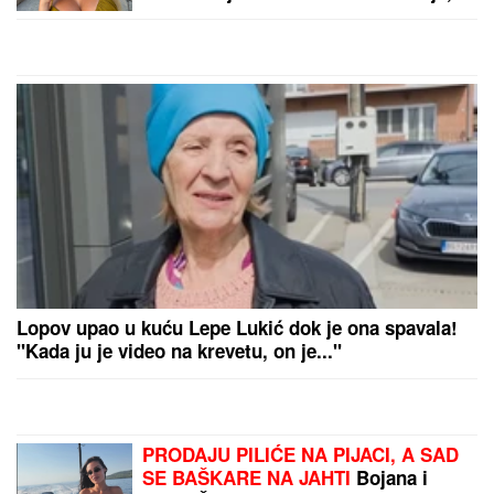
"ČULI SMO ZAPOMAGANJE, A
ONDA SU NAŠLI TELO"
Komšije
otkrile detalje ubistva Milke (82) na
Novom Beogradu: "Sina su
izbegavali..."
"MOŽDA JE ON SERIJSKI UBICA"
Žarko Popović za
Blic TV o misteriji ubistva lepe Ruskinje u
Beogradu: "Treba proveriti da nije još negde u Srbiji
napravio neko ZLO"