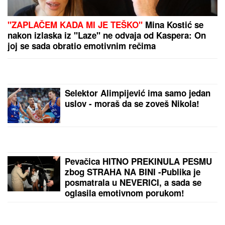
SKANDAL U ISTANBULU!
Emina Jahović pokradena
za 50.000 EVRA: Nasela na prevaru devojke iz Crne
Gore
ŠOK U HOLIVUDU:
Zendaja i Tom
Holand sve vreme KRILI BRAK - evo
kako su uspeli da prevare javnost i
kako je izgledala njihova
GLAMUROZNA SVADBA
PORODILA SE ZVEZDA GRANDA
Plavokosa pevačica donela na svet
sina, roditelji dali ime sa MOĆNIM
ZNAČENJEM