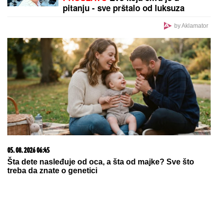
DUBAI SE NE ŠALI:
Potpisao Tornike Šengelija!
"Samo mi fali da mi ta kuća izgori"
Mala Cana SAHRANILA MUŽA, a
sada STRAHUJE po svoju
bezbednost: "JOŠ TO DA ME
SNAĐE"
ANGAŽOVANI HELIKOPTERI,
BULDOŽERI...Vetar širi vatru ka
kućama, počela evakuacija meštana -
Haos u Šumarku (FOTO/VIDEO)