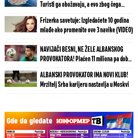
Turisti ga obožavaju, a evo zbog čega
(FOTO)
Frizerka savetuje: Izgledaćete 10 godina
mlađe ako promenite ove 3 navike (VIDEO)
NAVIJAČI BESNI, NE ŽELE ALBANSKOG
PROVOKATORA! Plaćen 11 miliona pa dobio
brutalnu poruku
ALBANSKI PROVOKATOR IMA NOVI KLUB!
Mrzitelj Srba karijeru nastavlja u Moskvi