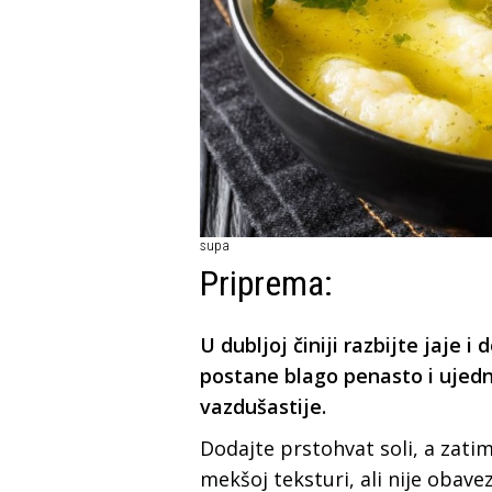
supa
Priprema:
U dubljoj činiji razbijte jaje 
postane blago penasto i ujedn
vazdušastije.
Dodajte prstohvat soli, a zatim 
mekšoj teksturi, ali nije obave