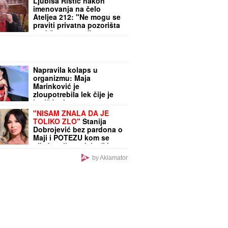
Ljubiša Ristić nakon
imenovanja na čelo
Ateljea 212: "Ne mogu se
praviti privatna pozorišta
za državne pare"
Napravila kolaps u
organizmu: Maja
Marinković je
zloupotrebila lek čije je
korišćenje strogo
propisano
"NISAM ZNALA DA JE
TOLIKO ZLO"
Stanija
Dobrojević bez pardona o
Maji i POTEZU kom se
nikako nije nadala: "Ja se
pojavim u kupaćem, ONA
by Aklamator
SE ISKRIVI"