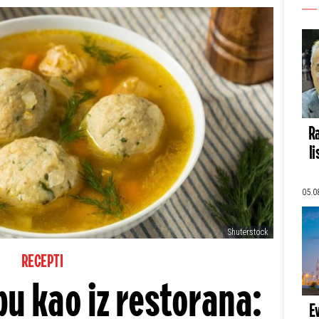
Ra
li
05.0
Shuterstock
RECEPTI
pu kao iz restorana:
E