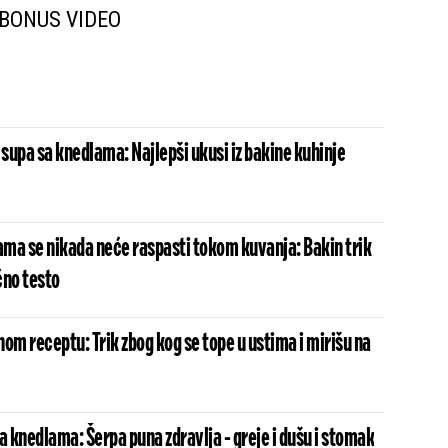
BONUS VIDEO
supa sa knedlama: Najlepši ukusi iz bakine kuhinje
ama se nikada neće raspasti tokom kuvanja: Bakin trik
čno testo
om receptu: Trik zbog kog se tope u ustima i mirišu na
 knedlama: Šerpa puna zdravlja - greje i dušu i stomak