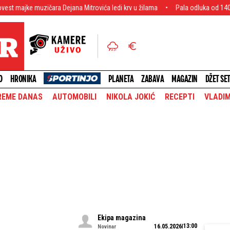
 Dejana Mitrovića ledi krv u žilama
Pala odluka od 140 miliona! Real spre
O
HRONIKA
PLANETA
ZABAVA
MAGAZIN
DŽET SE
REME DANAS
AUTOMOBILI
NIKOLA JOKIĆ
RECEPTI
VLADIM
Ekipa magazina
13:00
16.05.2026
Novinar