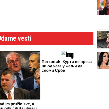
Udarne vesti
Петковић: Курти не преза
ни од чега у жељи да
сломи Србе
d im pružio sve, a
u odlučili da ubijaju