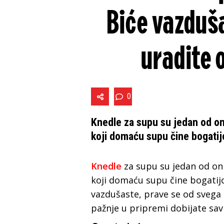
Biće vazduša
uradite 
0
Knedle za supu su jedan od on
koji domaću supu čine bogatij
Knedle
za supu su jedan od oni
koji domaću supu čine bogatijo
vazdušaste, prave se od svega 
pažnje u pripremi dobijate sav