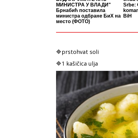
МИНИСТРА У ВЛАДИ"
Srbe: 
Брнабић поставила
komand
министра одбране БиХ на
BiH
место (ФОТО)
🔷prstohvat soli
🔷1 kašičica ulja