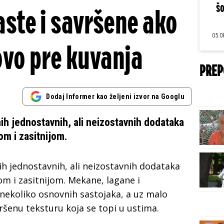
šo
ste i savršene ako
05.0
ovo pre kuvanja
PREP
Dodaj Informer kao željeni izvor na Googlu
ih jednostavnih, ali neizostavnih dodataka
om i zasitnijom.
h jednostavnih, ali neizostavnih dodataka
m i zasitnijom. Mekane, lagane i
nekoliko osnovnih sastojaka, a uz malo
ršenu teksturu koja se topi u ustima.