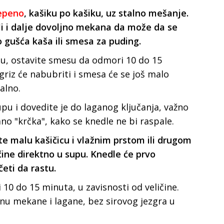
tepeno
, kašiku po kašiku, uz stalno mešanje.
i i dalje dovoljno mekana da može da se
o gušća kaša ili smesa za puding.
nu, ostavite smesu da odmori 10 do 15
iz će nabubriti i smesa će se još malo
alno.
 i dovedite je do laganog ključanja, važno
ano "krčka", kako se knedle ne bi raspale.
 malu kašičicu i vlažnim prstom ili drugom
čine direktno u supu. Knedle će prvo
četi da rastu.
 10 do 15 minuta, u zavisnosti od veličine.
nu mekane i lagane, bez sirovog jezgra u