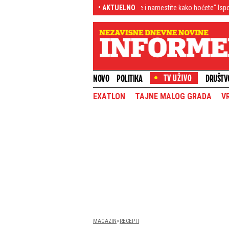
ola, telo ste mogli da savijete i namestite kako hoćete" Ispovest majke muzičara
• AKTUELNO
NOVO
POLITIKA
DRUŠTV
EXATLON
TAJNE MALOG GRADA
V
MAGAZIN
RECEPTI