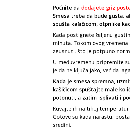
Počnite da
dodajete griz pos
Smesa treba da bude gusta, al
spušta kašičicom, otprilike ka
Kada postignete željenu gusti
minuta. Tokom ovog vremena gr
zgusnuti, što je potpuno norm
U međuvremenu pripremite supu
je da ne ključa jako, već da lag
Kada je smesa spremna, uzmite
kašičicom spuštajte male koli
potonuti, a zatim isplivati i po
Kuvajte ih na tihoj temperaturi
Gotove su kada narastu, posta
sredini.