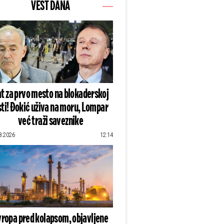
VEST DANA
t za prvo mesto na blokaderskoj
sti! Đokić uživa na moru, Lompar
već traži saveznike
8.2026
12:14
vropa pred kolapsom, objavljene