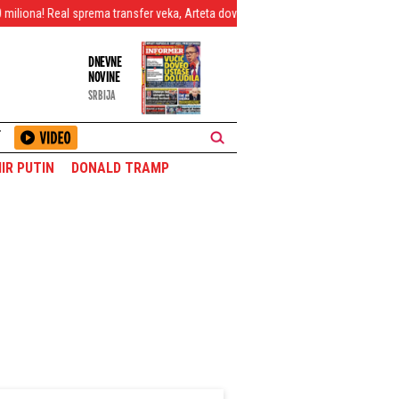
ma transfer veka, Arteta doveo pojačanje snova, Ovusu napustio "Marakanu"
DNEVNE
NOVINE
SRBIJA
T
IR PUTIN
DONALD TRAMP