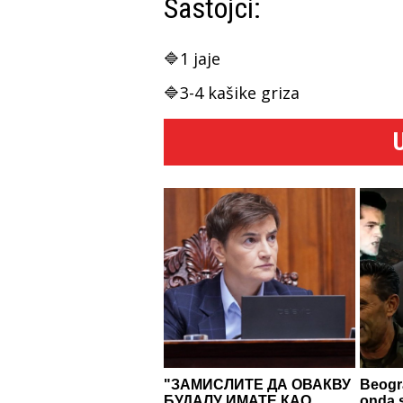
Sastojci:
🔷1 jaje
🔷3-4 kašike griza
"ЗАМИСЛИТЕ ДА ОВАКВУ
Beogra
БУДАЛУ ИМАТЕ КАО
onda s