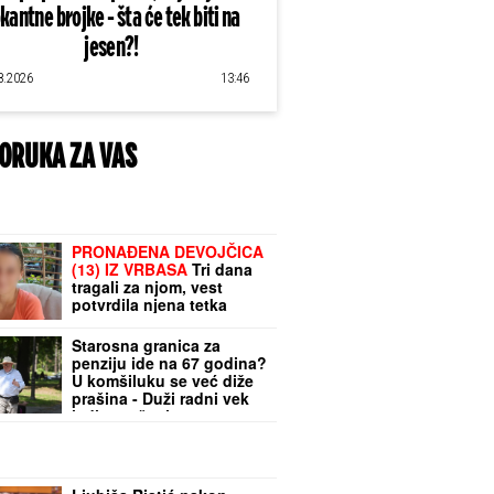
kantne brojke - šta će tek biti na
jesen?!
8.2026
13:46
ORUKA ZA VAS
PRONAĐENA DEVOJČICA
(13) IZ VRBASA
Tri dana
tragali za njom, vest
potvrdila njena tetka
Starosna granica za
penziju ide na 67 godina?
U komšiluku se već diže
prašina - Duži radni vek
jedino rešenje za
penzione fondove?