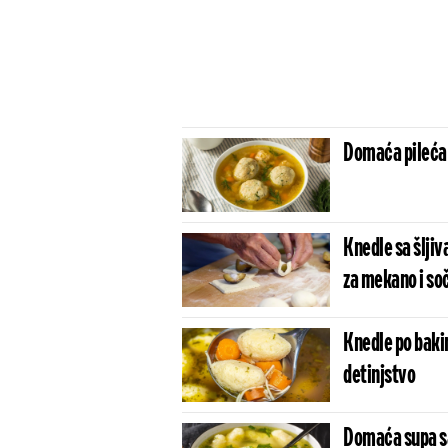
Domaća pileća 
Knedle sa šljiv
za mekano i so
Knedle po bakin
detinjstvo
Domaća supa sa