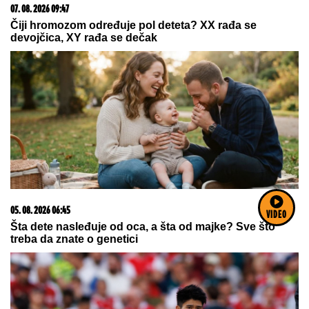
06. 08. 2026 09:39
Marija (3) se igrala u dvorištu i samo je nestala: Posle
42 godine otac je pronašao, zanemeo je kada je saznao
gde je bila
VIDEO
06. 08. 2026 07:08
Evo u kojim banjama važi vaučer od 10.000 dinara -
kompletan spisak destinacija u Srbiji