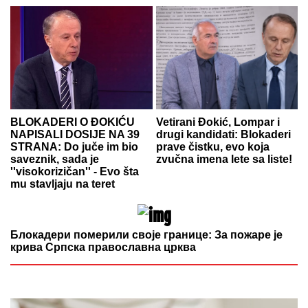
BLOKADERI O ĐOKIĆU
Vetirani Đokić, Lompar i
NAPISALI DOSIJE NA 39
drugi kandidati: Blokaderi
STRANA: Do juče im bio
prave čistku, evo koja
saveznik, sada je
zvučna imena lete sa liste!
''visokorizičan'' - Evo šta
mu stavljaju na teret
Блокадери померили своје границе: За пожаре је
крива Српска православна црква