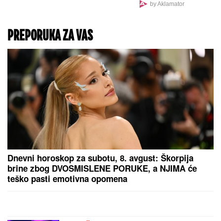
HITNO SE OGLASIO
PARTIZAN!
Svaki navijač
crno-belih ovo mora da
pročita pred meč sa
Tobolom!