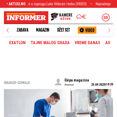
u Luke Vildoze i bebu (VIDEO)
• AKTUELNO
Najvažnije sa transfer pijace: Siti odbio 
ANETA
ZABAVA
MAGAZIN
DŽET SET
EXATLON
TAJNE MALOG GRADA
VREME DANAS
AUTOM
Ekipa magazina
MAGAZIN
ZDRAVLJE
10:20
25.09.2025
Novinar