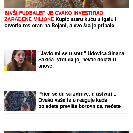
Dnevni horoskop za subotu, 8. avgust: Škorpija
brine zbog DVOSMISLENE PORUKE, a NJIMA će
teško pasti emotivna opomena
PEVAČICA TRPELA NASILJE OD
BIVŠEG PARTNERA
Sada objasnila
kako prepoznati MANIPULATORA:
"Intuicija me je od početka
upozoravala"
(VIDEO) "ONI MOLE DA UĐU U
ELITU 10"
Dača Virijević raskrinkao
rijaliti učesnike, otkrio sve o Aneli i
Kariću, pa šokirao: "Filip se dopisuje