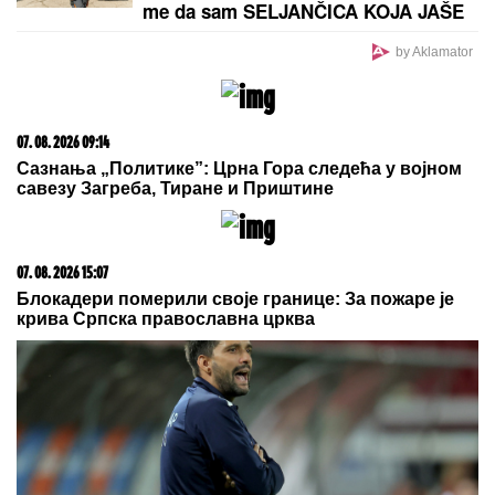
MODžTABA HAMNEI U KRITIČNOM
STANjU? IranWire tvrdi: Mogao bi da
premine svakog trenutka
"U
mojoj kući je to pravilo!"
Anastasijin svekar otkrio kakvi su
odnosi u porodici - sve javno podelio
"SVAKO ĆE IMATI PRAVO DA POGREŠI"
Otac
Nemanje Gudelja se oglasio nakon što je postao