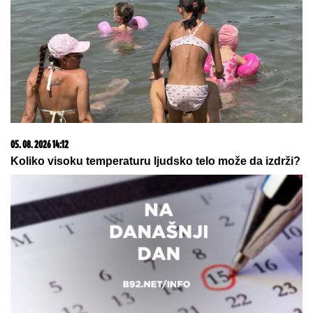
20. 07. 2026 08:04
REGISTRUJ SE UZ PROMO KOD CASINO Preuzmi
1500 BESPLATNIH SPINOVA
15. 07. 2026 07:44
Većina građana izgubi novac pre nego što stigne na
letovanje - ovih 7 troškova skoro niko ne planira