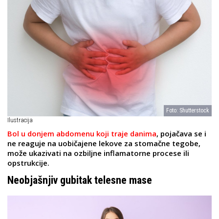
Foto: Shutterstock
Ilustracija
Bol u donjem abdomenu koji traje danima
, pojačava se i
ne reaguje na uobičajene lekove za stomačne tegobe,
može ukazivati na ozbiljne inflamatorne procese ili
opstrukcije.
Neobjašnjiv gubitak telesne mase