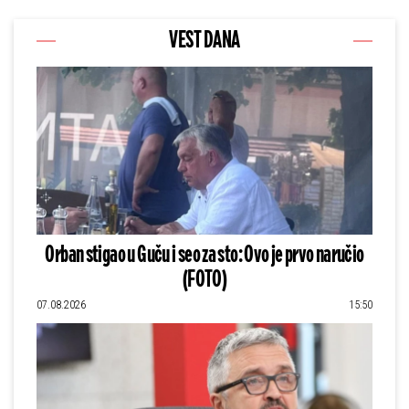
VEST DANA
Orban stigao u Guču i seo za sto: Ovo je prvo naručio
(FOTO)
07.08.2026
15:50