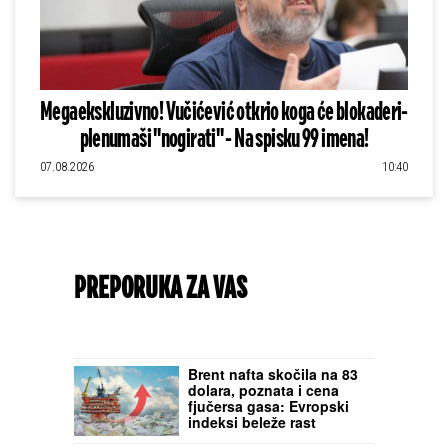
Megaekskluzivno! Vučićević otkrio koga će blokaderi-
plenumaši "nogirati" - Na spisku 99 imena!
07.08.2026
10:40
PREPORUKA ZA VAS