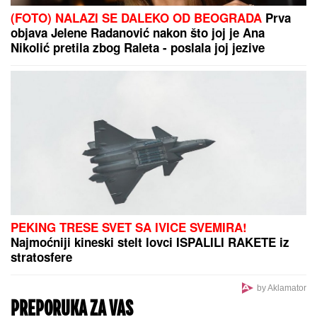
bez jastuka
TREĆI SVETSKI RAT PRED
VRATIMA:
Irak spremao brutalan
napad na Saudijce i Amerikance, Iran
se odmah uključio
Alarmantne reči čuvenog profesora: Svet na ivici
nuklearne kataklizme, Vašington i Izrael guraju
planetu u provaliju