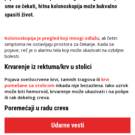
sme se čekati, hitna kolonoskopija može bukvalno
spasiti život.
Kolonoskopija je pregled koji mnogi odlažu
, ali četiri
simptoma ne ostavljaju prostora za čekanje. Kada se
pojave, reč je o alarmu tela koji može ukazivati na ozbiljne
bolesti.
Krvarenje iz rektuma/krv u stolici
Pojava svetlocrvene krvi, tamnih tragova ili
krvi
pomešane sa stolicom
nikada nije bezazlena. Iako uzrok
može biti hemoroid, krvarenje može ukazivati i na polipe
ili rak debelog creva.
Poremećaji u radu creva
Udarne vesti