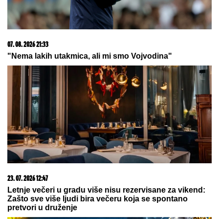
deda i otkrio kakvi su odnosi u porodici - sad je sve
jasno
Dea Đurđević 10 dana nakon
porođaja objavila šok poruku! Svi se
pitaju kome je posvetila ove teške
reči
Sa samo 36 kila, Vera iz Starčeva
sela je za džinovski traktor kako bi
spasla oca i dedovinu: "Prozivali su
me da sam SELJANČICA KOJA JAŠE
SVINJE, a ja sam uspešnija od 60%
muškaraca"
by Aklamator
07. 08. 2026 09:14
Сазнања „Политике”: Црна Гора следећа у војном
савезу Загреба, Тиране и Приштине