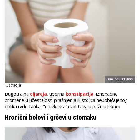
Foto: Shutterstock
Ilustracija
Dugotrajna
dijareja
, uporna
konstipacija
, iznenadne
promene u učestalosti pražnjenja ili stolica neuobičajenog
oblika (vrlo tanka, "olovkasta") zahtevaju pažnju lekara.
Hronični bolovi i grčevi u stomaku