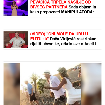
"JEŽIM SE OD TOGA"
Voditeljka brutalno o
pevaču koji ČEKA BEBU
SA LJUBAVNICOM!
SUROVO ISKRENA
Majka otkrila pravilo koje
joj je spasilo letovanje sa
decom: Većina roditelja
pravi istu grešku pre
mora
by Aklamator
PREPORUKA ZA VAS