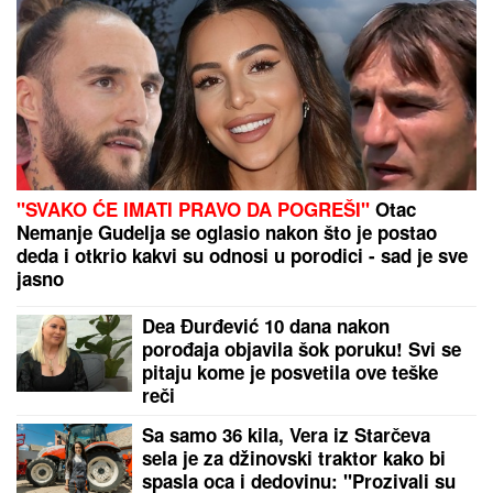
neočekivanu odluku
Otkriveno ko se umešao u brak
Karleuše i Tošića! Pevačica prvi put
izustila ime
DRAMA U ČAČKU
Eksplodirala plinska boca, teško
povređen muškarac