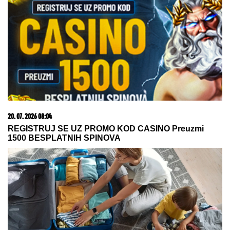
07. 08. 2026 15:07
Блокадери померили своје границе: За пожаре је
крива Српска православна црква
07. 08. 2026 21:33
"Nema lakih utakmica, ali mi smo Vojvodina"