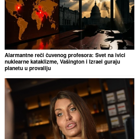
Priča se da su zdrave, a ustvari...
Ovako vaše telo reaguje kada
pojedete previše borovnica, nećete
verovati!
DOKTORI OBJASNILI:
Evo zašto ne treba spavati