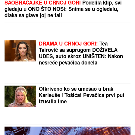
Dnevni horoskop za subotu, 8. avgust: Škorpija
brine zbog DVOSMISLENE PORUKE, a NJIMA će
teško pasti emotivna opomena
"DRAGANE, USKLADI AMBICIJE SA
SVOJOM KONDICIJOM I
MUNICIJOM"
Jovana Jeremić
prozvala bivšeg i njegovu verenicu, a
on poručuje šta mu je JEDINO
VAŽNO: "U tome je istina"
PEVAČICA IMA 54. GODINE I
NIJEDNU ESTETSKU OPERACIJU
Pokazala lice bez trunke šminke:
"Šta da operišem? Takva sam kakva
sam!"