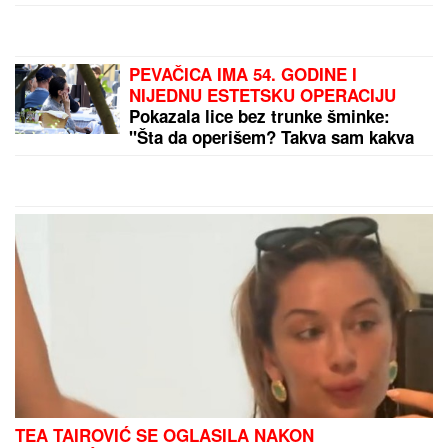
PEKING TRESE SVET SA IVICE SVEMIRA!
Najmoćniji kineski stelt lovci ISPALILI RAKETE iz
stratosfere
by Aklamator
PREPORUKA ZA VAS