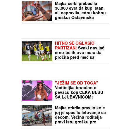
Brent nafta skočila na 83
dolara, poznata i cena
fjučersa gasa: Evropski
indeksi beleže rast
Majka ćerki prebacila
30.000 evra da kupi stan,
ali napravila jednu kobnu
grešku: Ostavinska
rasprava koštala papreno