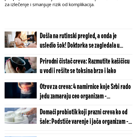
za izlečenje i smanjuje rizik od komplikacija.
Došla na rutinski pregled, a onda je
usledio šok! Doktorka se zagledala u
ekran i zanemela
Prirodni čistač creva: Razmutite kašičicu
u vodi i rešite se toksina brzo i lako
Otrov za creva: 4 namirnice koje Srbi rado
jedu zamaraju ceo organizam -
izbegavajte ih
Domaći probiotik koji prazni creva ko od
šale: Podstiče varenje i jača organizam -
napravite ga sami kod kuće