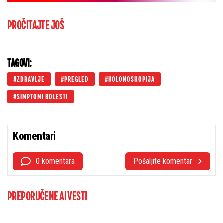
PROČITAJTE JOŠ
TAGOVI:
ZDRAVLJE
PREGLED
KOLONOSKOPIJA
SIMPTOMI BOLESTI
Komentari
0 komentara
Pošaljite komentar
PREPORUČENE AI VESTI