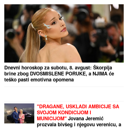
(FOTO) NALAZI SE DALEKO OD BEOGRADA
Prva
objava Jelene Radanović nakon što joj je Ana
Nikolić pretila zbog Raleta - poslala joj jezive
poruke