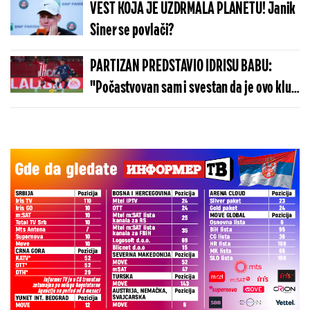
VEST KOJA JE UZDRMALA PLANETU! Janik
Siner se povlači?
PARTIZAN PREDSTAVIO IDRISU BABU:
"Počastvovan sam i svestan da je ovo klub
sa velikom istorijom"