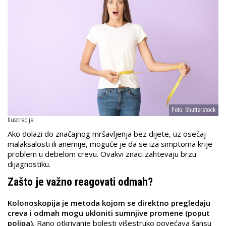
Foto: Shutterstock
Ilustracija
Ako dolazi do značajnog mršavljenja bez dijete, uz osećaj
malaksalosti ili anemije, moguće je da se iza simptoma krije
problem u debelom crevu. Ovakvi znaci zahtevaju brzu
dijagnostiku.
Zašto je važno reagovati odmah?
Kolonoskopija je metoda kojom se direktno pregledaju
creva i odmah mogu ukloniti sumnjive promene (poput
polipa).
Rano otkrivanje bolesti višestruko povećava šansu