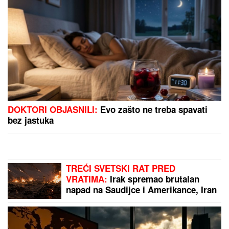
sa pevačicom"
BIVŠI FUDBALER JE OVAKO INVESTIRAO
ZARAĐENE MILIONE
Kupio staru kuću u Igalu i
otvorio restoran na Bojani, a evo šta je pripalo
bivšoj supruzi posle razvoda
"Javio mi se u snu!" Udovica Sinana
Sakića tvrdi da joj pevač dolazi u
snove!