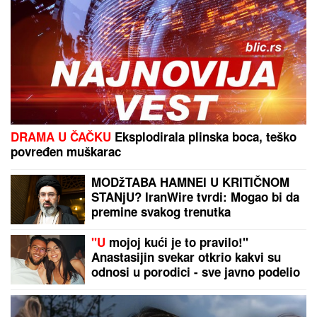
TEA TAIROVIĆ SE OGLASILA NAKON
SAOBRAĆAJKE U CRNOJ GORI
Podelila klip, svi
gledaju u ONO ŠTO NOSI: Snima se u ogledalu,
dlaka sa glave joj ne fali
DRAMA U CRNOJ GORI!
Tea
Tairović sa suprugom DOŽIVELA
UDES, auto skroz UNIŠTEN: Nakon
nesreće pevačica donela