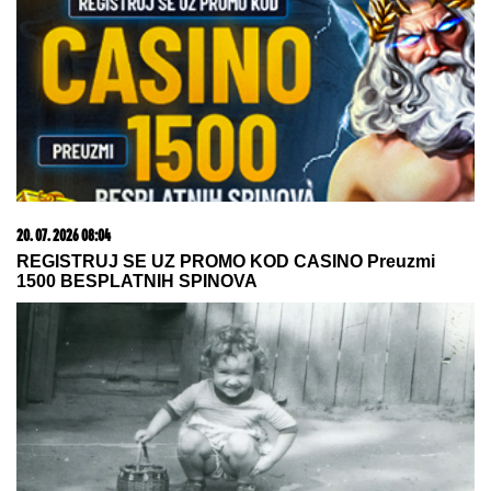
MAGIČAN SASTOJAK I OVAJ TRIK
NEDELjNI HOROSKOP OD 9. DO 15.
AVGUSTA: Ovna očekuje sudbinski
susret, Lava "španska serija" u
ljubavi, Strelca uvećanje prihoda
Milijarder ili kralj hleba u dugovima od kog nisu
ostale ni mrvice? Ovo je istina o poslovanju
Dragana Stankovića
Toni Bijelić objavio sliku sa