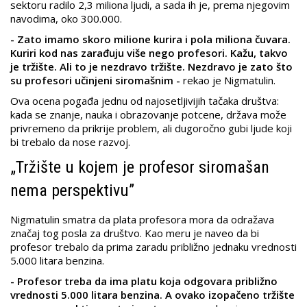
sektoru radilo 2,3 miliona ljudi, a sada ih je, prema njegovim
navodima, oko 300.000.
- Zato imamo skoro milione kurira i pola miliona čuvara.
Kuriri kod nas zarađuju više nego profesori. Kažu, takvo
je tržište. Ali to je nezdravo tržište. Nezdravo je zato što
su profesori učinjeni siromašnim -
rekao je Nigmatulin.
Ova ocena pogađa jednu od najosetljivijih tačaka društva:
kada se znanje, nauka i obrazovanje potcene, država može
privremeno da prikrije problem, ali dugoročno gubi ljude koji
bi trebalo da nose razvoj.
„Tržište u kojem je profesor siromašan
nema perspektivu”
Nigmatulin smatra da plata profesora mora da odražava
značaj tog posla za društvo. Kao meru je naveo da bi
profesor trebalo da prima zaradu približno jednaku vrednosti
5.000 litara benzina.
- Profesor treba da ima platu koja odgovara približno
vrednosti 5.000 litara benzina. A ovako izopačeno tržište