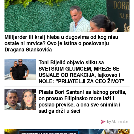
bi rekao da su OVO ONE! (FOTO)
Slavni glumac SMRŠAO 90 KG, njegova
transformacija šokirala fanove - IZGLEDA
NEPREPOZNATLJIVO: Zahvaljujući ovom režimu
uspeo je da se PREPOLOVI
Evo kako pravilno da ZAMRZNETE
LETNJE VOĆE da vam NE POTAMNI
do zime: Treba vam samo jedan