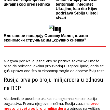
ukrajinskog predsednika
teritorijalni integritet
Ukrajine, kao što Kijev
podržava Srbiju u istoj
stvari
Блокадери нападају Синишу Малог, њихов
економски стручњак им „срушио снешка”
Njegova poruka je jasna: ako se pritiska sektor koji može
brzo da pokrene lokalnu proizvodnju i zaposli ljude, onda se
guši upravo ono što bi ekonomiji moglo da donese življi rast.
Rusija prva po broju milijardera u odnosu
na BDP
Akademik je posebno ukazao na ogromnu koncentraciju
bogatstva. Prema njegovim rečima, Rusija zauzima
prvo
mesto u svetu po broju milijardera
u odnosu na veličinu