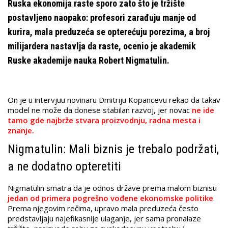
Ruska ekonomija raste sporo zato što je tržište
postavljeno naopako: profesori zarađuju manje od
kurira, mala preduzeća se opterećuju porezima, a broj
milijardera nastavlja da raste, ocenio je akademik
Ruske akademije nauka Robert Nigmatulin.
On je u intervjuu novinaru Dmitriju Kopancevu rekao da takav
model ne može da donese stabilan razvoj, jer novac
ne ide
tamo gde najbrže stvara proizvodnju, radna mesta i
znanje.
Nigmatulin: Mali biznis je trebalo podržati,
a ne dodatno opteretiti
Nigmatulin smatra da je odnos države prema malom biznisu
jedan od primera pogrešno vođene ekonomske politike
.
Prema njegovim rečima, upravo mala preduzeća često
predstavljaju najefikasnije ulaganje, jer sama pronalaze