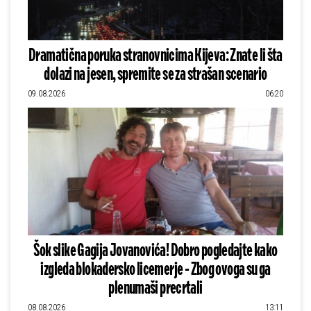
Dramatična poruka stranovnicima Kijeva: Znate li šta
dolazi na jesen, spremite se za strašan scenario
09.08.2026
06:20
Šok slike Gagija Jovanovića! Dobro pogledajte kako
izgleda blokadersko licemerje - Zbog ovoga su ga
plenumaši precrtali
08.08.2026
13:11