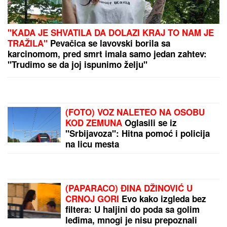
ODLUKA PADA 11. AVGUSTA:
Ovaj čovek bi mogao
da bude novi predsednik Mađarske
(FOTO) MINI BELA HALJINA I IZVAJANE NOGE
Ćerka Goce Tržan objavila sliku iz provoda, mreže
se usijale