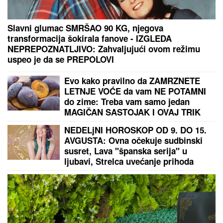
Roditelji su mu ugovorili brak sa drugom ženom, a
on oženio bivšu svog prijatelja: Ljubavna priča
slavnog para je jedna od najlepših, a malo ko zna
detalje
MARINA VISKOVIĆ U NIKAD
SMELIJEM
IZDANjU: U kaubojkama i
sa prorezom na suknji pokazala
izvajane noge, ali i nešto što nije
htela (FOTO)
Ovako su SESTRE AHMIĆ izgledale
pre svih OPERACIJA! Isplivala
njihova fotografija iz noćnog
provoda, ZIFT CRNE KOSE, niko ne