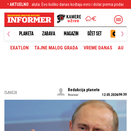
: Evo koliko danas koštaju evro i dolar prema podacima NBS
• AKTUELNO
"Odmah uradite 
PLANETA
ZABAVA
MAGAZIN
DŽET SET
EXATLON
TAJNE MALOG GRADA
VREME DANAS
AUTOM
Redakcija planete
PLANETA
06:30
12.05.2026
Novinar