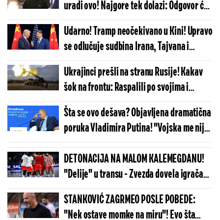
uradi ovo! Najgore tek dolazi: Odgovor će
biti munjevit i razorniji nego ikada
Udarno! Tramp neočekivano u Kini! Upravo
se odlučuje sudbina Irana, Tajvana i
Rusije
Ukrajinci prešli na stranu Rusije! Kakav
šok na frontu: Raspalili po svojima i
poslali zastrašujuću poruku -
Šta se ovo dešava? Objavljena dramatična
"Obračunaćemo se..."
poruka Vladimira Putina! "Vojska me nije
obavestila..."
DETONACIJA NA MALOM KALEMEGDANU!
"Delije" u transu - Zvezda dovela igrača
Real Madrida!
STANKOVIĆ ZAGRMEO POSLE POBEDE:
"Nek ostave momke na miru"! Evo šta