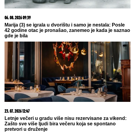
SVETSKIM GLUMCEM, MREŽE SE
USIJALE OD REAKCIJA, lajkovao i
NOLE: "PRIJATELJI ZA CEO ŽIVOT"
(FOTO)
Pisala Bori Santani sa lažnog profila,
on prosuo Filipinsko more laži i
poslao previše, a ona sve snimila i
sad ga drži u šaci
by Aklamator
20. 07. 2026 08:04