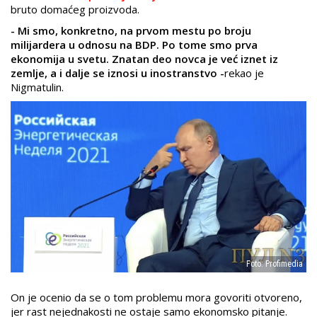
bruto domaćeg proizvoda.
- Mi smo, konkretno, na prvom mestu po broju
milijardera u odnosu na BDP. Po tome smo prva
ekonomija u svetu. Znatan deo novca je već iznet iz
zemlje, a i dalje se iznosi u inostranstvo -
rekao je
Nigmatulin.
Foto: Profimedia
On je ocenio da se o tom problemu mora govoriti otvoreno,
jer rast nejednakosti ne ostaje samo ekonomsko pitanje.