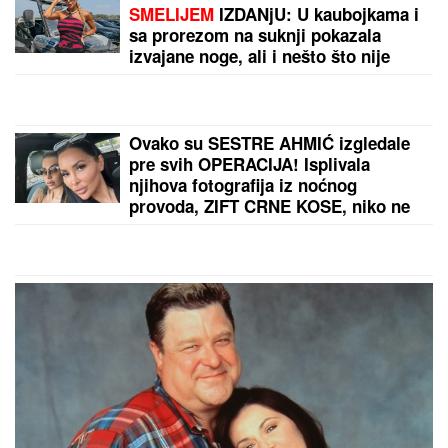
KOD ZEMUNA
Oglasili se iz
"Srbijavoza": Hitna pomoć i policija
na licu mesta
(PAPARACO) ĐINA DŽINOVIĆ U
CRNOJ GORI
Evo kako izgleda bez
filtera: U haljini do poda sa golim
leđima, mnogi je nisu prepoznali