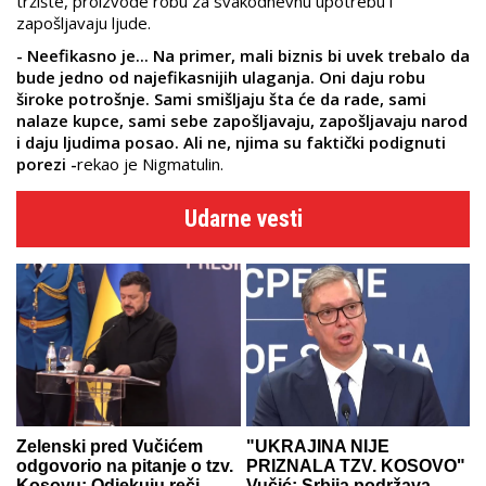
tržište, proizvode robu za svakodnevnu upotrebu i
zapošljavaju ljude.
- Neefikasno je... Na primer, mali biznis bi uvek trebalo da
bude jedno od najefikasnijih ulaganja. Oni daju robu
široke potrošnje. Sami smišljaju šta će da rade, sami
nalaze kupce, sami sebe zapošljavaju, zapošljavaju narod
i daju ljudima posao. Ali ne, njima su faktički podignuti
porezi -
rekao je Nigmatulin.
Udarne vesti
Zelenski pred Vučićem
"UKRAJINA NIJE
odgovorio na pitanje o tzv.
PRIZNALA TZV. KOSOVO"
Kosovu: Odjekuju reči
Vučić: Srbija podržava