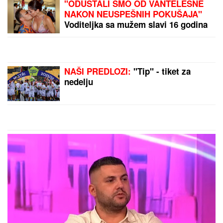
PROMENILA VERU, PA SAMA
OBJAVILA SVOJ INTIMNI SNIMAK
Pevačica opet šokira, slika stopala u
KESAMA: "Mažem ovčiju mast"
DOJURIO NA BICIKLI, PA PUCAO U
KUĆU SRPSKOG BIZNISMENA!
Grk
(22) uhapšen zbog napada u
Nemačkoj: "Meci su probili prozor
spavaće sobe"