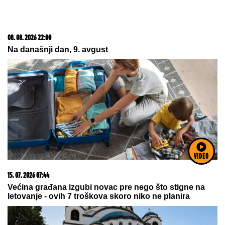
23. 07. 2026 12:47
Letnje večeri u gradu više nisu rezervisane za vikend:
Zašto sve više ljudi bira večeru koja se spontano
pretvori u druženje
VIDEO