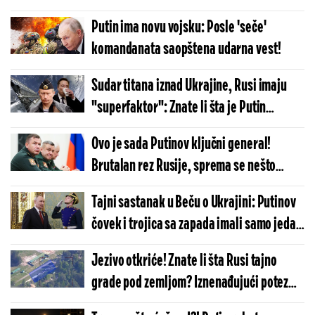
trenutno ratuje protiv Putina!
Putin ima novu vojsku: Posle 'seče'
komandanata saopštena udarna vest!
Sudar titana iznad Ukrajine, Rusi imaju
"superfaktor": Znate li šta je Putin
napravio?
Ovo je sada Putinov ključni general!
Brutalan rez Rusije, sprema se nešto
krupno u Ukrajini?
Tajni sastanak u Beču o Ukrajini: Putinov
čovek i trojica sa zapada imali samo jedan
zadatak
Jezivo otkriće! Znate li šta Rusi tajno
grade pod zemljom? Iznenađujući potez
Moskve najavljuje dramatičan scenario