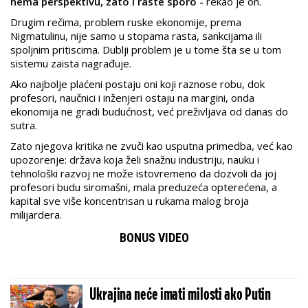
nema perspektivu, zato i raste sporo -
rekao je on.
Drugim rečima, problem ruske ekonomije, prema
Nigmatulinu, nije samo u stopama rasta, sankcijama ili
spoljnim pritiscima. Dublji problem je u tome šta se u tom
sistemu zaista nagrađuje.
Ako najbolje plaćeni postaju oni koji raznose robu, dok
profesori, naučnici i inženjeri ostaju na margini, onda
ekonomija ne gradi budućnost, već preživljava od danas do
sutra.
Zato njegova kritika ne zvuči kao usputna primedba, već kao
upozorenje: država koja želi snažnu industriju, nauku i
tehnološki razvoj ne može istovremeno da dozvoli da joj
profesori budu siromašni, mala preduzeća opterećena, a
kapital sve više koncentrisan u rukama malog broja
milijardera.
BONUS VIDEO
Ukrajina neće imati milosti ako Putin