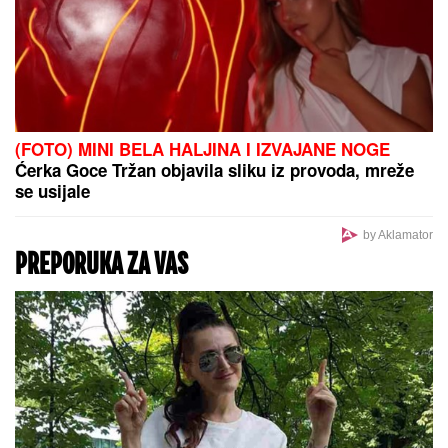
Najveći strateški promašaj Vašingtona u poslednjih
100 godina: Zapadna zaplena imovine pomogla
Putinu da ojača poziciju