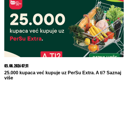
REGISTRUJ SE UZ PROMO KOD CASINO Preuzmi
1500 BESPLATNIH SPINOVA
06. 08. 2026 09:39
Marija (3) se igrala u dvorištu i samo je nestala: Posle
42 godine otac je pronašao, zanemeo je kada je saznao
gde je bila