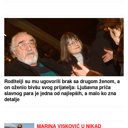
by Aklamator
PREPORUKA ZA VAS
"KADA JE SHVATILA DA DOLAZI KRAJ TO NAM JE
TRAŽILA"
Pevačica se lavovski borila sa
karcinomom, pred smrt imala samo jedan zahtev:
"Trudimo se da joj ispunimo želju"
(FOTO) VOZ NALETEO NA OSOBU