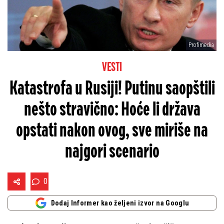
Profimedia
VESTI
Katastrofa u Rusiji! Putinu saopštili
nešto stravično: Hoće li država
opstati nakon ovog, sve miriše na
najgori scenario
0
Dodaj Informer kao željeni izvor na Googlu