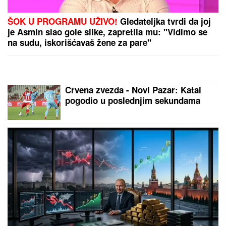
"KADA JE SHVATILA DA DOLAZI KRAJ TO NAM JE
TRAŽILA"
Pevačica se lavovski borila sa
karcinomom, pred smrt imala samo jedan zahtev:
"Trudimo se da joj ispunimo želju"
"ODUSTALI SMO OD VANTELESNE
NAKON NEUSPEŠNIH POKUŠAJA"
Voditeljka sa mužem slavi 16 godina
braka: "Dovoljni smo jedno drugom"
NAŠI PREDLOZI:
"Tip" - tiket za
nedelju