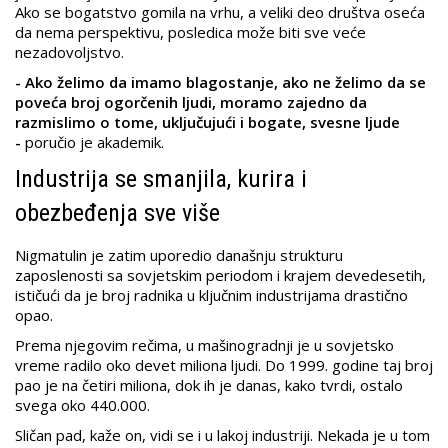
Ako se bogatstvo gomila na vrhu, a veliki deo društva oseća
da nema perspektivu, posledica može biti sve veće
nezadovoljstvo.
- Ako želimo da imamo blagostanje, ako ne želimo da se
poveća broj ogorčenih ljudi, moramo zajedno da
razmislimo o tome, uključujući i bogate, svesne ljude
-
poručio je akademik.
Industrija se smanjila, kurira i
obezbeđenja sve više
Nigmatulin je zatim uporedio današnju strukturu
zaposlenosti sa sovjetskim periodom i krajem devedesetih,
ističući da je broj radnika u ključnim industrijama drastično
opao.
Prema njegovim rečima, u mašinogradnji je u sovjetsko
vreme radilo oko devet miliona ljudi. Do 1999. godine taj broj
pao je na četiri miliona, dok ih je danas, kako tvrdi, ostalo
svega oko 440.000.
Sličan pad, kaže on, vidi se i u lakoj industriji. Nekada je u tom