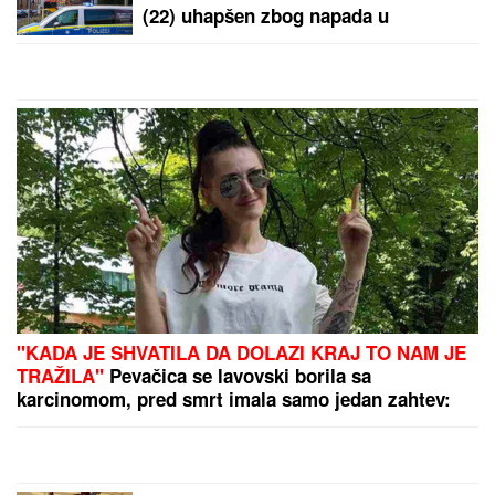
DOMU SA LATICAMA
RUŽE: Dragan Stanković
PREVAZIŠAO SEBE,
pokazao Aleksandri
by Aklamator
koliko je VOLI! (FOTO)
PREPORUKA ZA VAS
(FOTO) "MAJA SVE PLAĆA"
Asmin priznao šta se
dešava nakon rijalitija, ne odvaja se od
Marinkovićeve: Priznali kakav im je odnos nakon
skandala