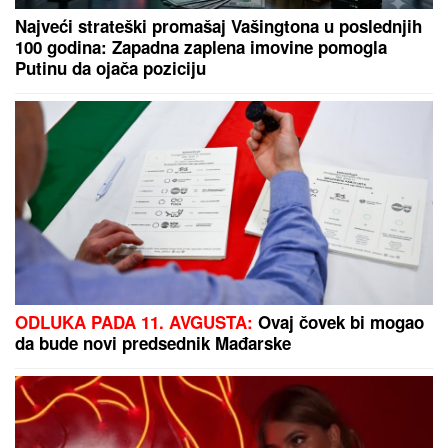
ŠOK U PROGRAMU UŽIVO!
Gledateljka tvrdi da joj
je Asmin slao gole slike, zapretila mu: "Vidimo se
na sudu, iskorišćavaš žene za pare"
Crvena zvezda - Novi Pazar: Katai
pogodio u poslednjim sekundama