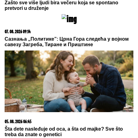
Zašto sve više ljudi bira večeru koja se spontano
pretvori u druženje
07. 08. 2026 09:14
Сазнања „Политике”: Црна Гора следећа у војном
савезу Загреба, Тиране и Приштине
05. 08. 2026 06:45
Šta dete nasleđuje od oca, a šta od majke? Sve što
treba da znate o genetici