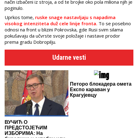
način izbačeni iz stroja, a od te brojke oko pola miliona njih je
poginulo.
Uprkos tome,
ruske snage nastavljaju s napadima
visokog intenziteta duž cele linije fronta.
To se posebno
odnosi na front u blizini Pokrovska, gde Rusi svim silama
pokušavaju da učvrste svoje položaje i nastave prodor
prema gradu Dobropilju.
Udarne vesti
Петоро блокадера омета
Експо караван у
Крагујевцу
ВУЧИЋ О
ПРЕДСТОЈЕЋИМ
ИЗБОРИМА: На