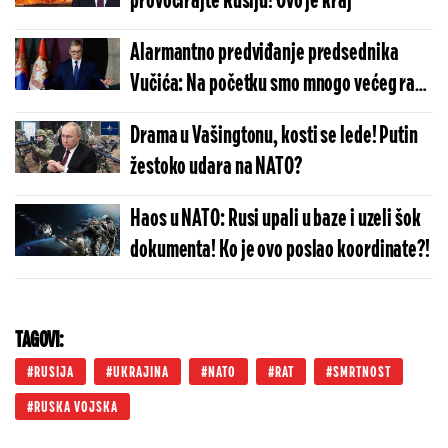
provocirajte Rusiju! Ovo je kraj
Alarmantno predviđanje predsednika
Vučića: Na početku smo mnogo većeg rata
- niko ne govori o miru
Drama u Vašingtonu, kosti se lede! Putin
žestoko udara na NATO?
Haos u NATO: Rusi upali u baze i uzeli šok
dokumenta! Ko je ovo poslao koordinate?!
TAGOVI:
RUSIJA
UKRAJINA
NATO
RAT
SMRTNOST
RUSKA VOJSKA