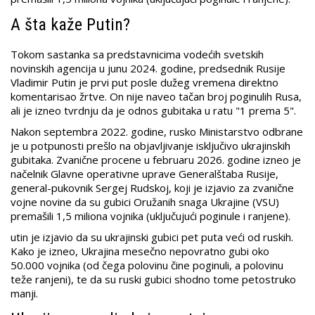
A šta kaže Putin?
Tokom sastanka sa predstavnicima vodećih svetskih
novinskih agencija u junu 2024. godine, predsednik Rusije
Vladimir Putin je prvi put posle dužeg vremena direktno
komentarisao žrtve. On nije naveo tačan broj poginulih Rusa,
ali je izneo tvrdnju da je odnos gubitaka u ratu "1 prema 5".
Nakon septembra 2022. godine, rusko Ministarstvo odbrane
je u potpunosti prešlo na objavljivanje isključivo ukrajinskih
gubitaka. Zvanične procene u februaru 2026. godine izneo je
načelnik Glavne operativne uprave Generalštaba Rusije,
general-pukovnik Sergej Rudskoj, koji je izjavio za zvanične
vojne novine da su gubici Oružanih snaga Ukrajine (VSU)
premašili 1,5 miliona vojnika (uključujući poginule i ranjene).
utin je izjavio da su ukrajinski gubici pet puta veći od ruskih.
Kako je izneo, Ukrajina mesečno nepovratno gubi oko
50.000 vojnika (od čega polovinu čine poginuli, a polovinu
teže ranjeni), te da su ruski gubici shodno tome petostruko
manji.