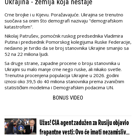
Ukrajina - zemlja koja nestaje
Crne brojke i u Kijevu. Poražavajuće. Ukrajina se trenutno
suočava sa onim što demografi nazivaju "demografskom
katastrofom".
Nikolaj Patrušev, pomoćnik ruskog predsednika Vladimira
Putina i predsednik Pomorskog kolegijuma Ruske Federacije,
nedavno je tvrdio da se broj stanovnika Ukrajine smanjio sa
52 na 22 miliona ljudi.
Sa druge strane, zapadne procene o broju stanovnika u
Ukrajini su malo manje crne nego ruske, ali nikako svetle.
Trenutna procenjena populacija Ukrajine u 2026. godini
iznosi oko 39,5 do 40 miliona stanovnika prema zvaničnim
statističkim modelima i Demografskim podacima UN.
BONUS VIDEO
Užas! CIA agent zadužen za Rusiju objavio
frapantne vesti: Ovo će imati nezamislive