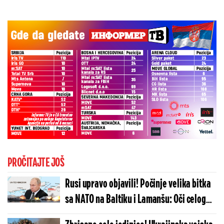
PROČITAJTE JOŠ
Rusi upravo objavili! Počinje velika bitka
sa NATO na Baltiku i Lamanšu: Oči celog
sveta uprte u severna mora, ovo će