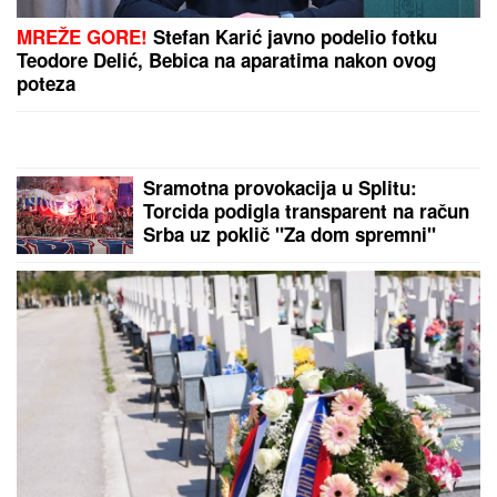
MREŽE GORE!
Stefan Karić javno podelio fotku
Teodore Delić, Bebica na aparatima nakon ovog
poteza
Sramotna provokacija u Splitu:
Torcida podigla transparent na račun
Srba uz poklič "Za dom spremni"