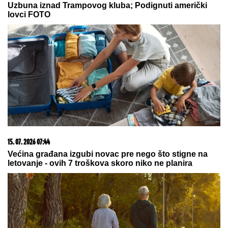
Uzbuna iznad Trampovog kluba; Podignuti američki
lovci FOTO
15. 07. 2026 07:44
Većina građana izgubi novac pre nego što stigne na
letovanje - ovih 7 troškova skoro niko ne planira