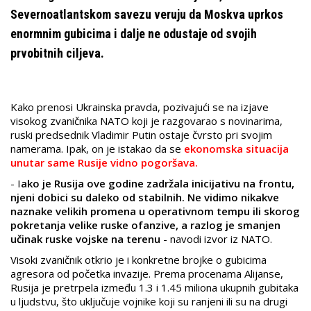
Severnoatlantskom savezu veruju da Moskva uprkos
enormnim gubicima i dalje ne odustaje od svojih
prvobitnih ciljeva.
Kako prenosi Ukrainska pravda, pozivajući se na izjave
visokog zvaničnika NATO koji je razgovarao s novinarima,
ruski predsednik Vladimir Putin ostaje čvrsto pri svojim
namerama. Ipak, on je istakao da se
ekonomska situacija
unutar same Rusije vidno pogoršava.
- I
ako je Rusija ove godine zadržala inicijativu na frontu,
njeni dobici su daleko od stabilnih. Ne vidimo nikakve
naznake velikih promena u operativnom tempu ili skorog
pokretanja velike ruske ofanzive, a razlog je smanjen
učinak ruske vojske na terenu
- navodi izvor iz NATO.
Visoki zvaničnik otkrio je i konkretne brojke o gubicima
agresora od početka invazije. Prema procenama Alijanse,
Rusija je pretrpela između 1.3 i 1.45 miliona ukupnih gubitaka
u ljudstvu, što uključuje vojnike koji su ranjeni ili su na drugi