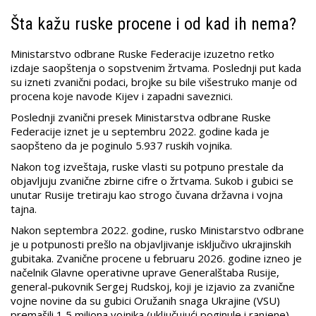
Šta kažu ruske procene i od kad ih nema?
Ministarstvo odbrane Ruske Federacije izuzetno retko
izdaje saopštenja o sopstvenim žrtvama. Poslednji put kada
su izneti zvanični podaci, brojke su bile višestruko manje od
procena koje navode Kijev i zapadni saveznici.
Poslednji zvanični presek Ministarstva odbrane Ruske
Federacije iznet je u septembru 2022. godine kada je
saopšteno da je poginulo 5.937 ruskih vojnika.
Nakon tog izveštaja, ruske vlasti su potpuno prestale da
objavljuju zvanične zbirne cifre o žrtvama. Sukob i gubici se
unutar Rusije tretiraju kao strogo čuvana državna i vojna
tajna.
Nakon septembra 2022. godine, rusko Ministarstvo odbrane
je u potpunosti prešlo na objavljivanje isključivo ukrajinskih
gubitaka. Zvanične procene u februaru 2026. godine izneo je
načelnik Glavne operativne uprave Generalštaba Rusije,
general-pukovnik Sergej Rudskoj, koji je izjavio za zvanične
vojne novine da su gubici Oružanih snaga Ukrajine (VSU)
premašili 1,5 miliona vojnika (uključujući poginule i ranjene).