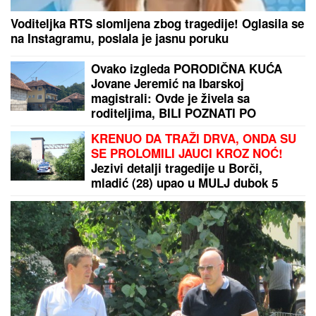
Voditeljka RTS slomljena zbog tragedije! Oglasila se
na Instagramu, poslala je jasnu poruku
Ovako izgleda PORODIČNA KUĆA
Jovane Jeremić na Ibarskoj
magistrali: Ovde je živela sa
roditeljima, BILI POZNATI PO
JEDNOJ STVARI!
KRENUO DA TRAŽI DRVA, ONDA SU
SE PROLOMILI JAUCI KROZ NOĆ!
Jezivi detalji tragedije u Borči,
mladić (28) upao u MULJ dubok 5
metara: "Jadno dete, da tako
strada..." (FOTO, VIDEO)