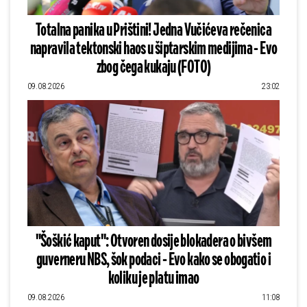
Totalna panika u Prištini! Jedna Vučićeva rečenica
napravila tektonski haos u šiptarskim medijima - Evo
zbog čega kukaju (FOTO)
09.08.2026
23:02
"Šoškić kaput": Otvoren dosije blokadera o bivšem
guverneru NBS, šok podaci - Evo kako se obogatio i
koliku je platu imao
09.08.2026
11:08