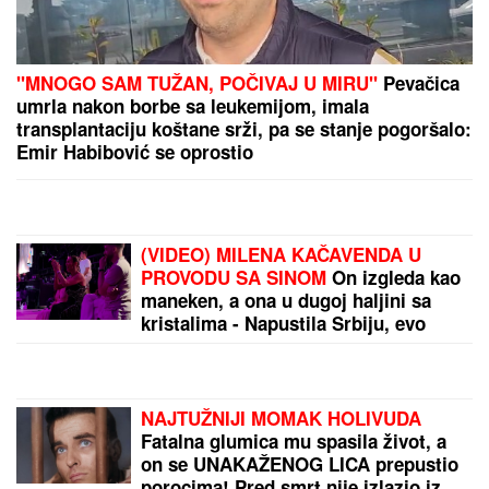
"MNOGO SAM TUŽAN, POČIVAJ U MIRU"
Pevačica
umrla nakon borbe sa leukemijom, imala
transplantaciju koštane srži, pa se stanje pogoršalo:
Emir Habibović se oprostio
(VIDEO) MILENA KAČAVENDA U
PROVODU SA SINOM
On izgleda kao
maneken, a ona u dugoj haljini sa
kristalima - Napustila Srbiju, evo
kako provodi vreme po izlasku iz
"Elite 9"
NAJTUŽNIJI MOMAK HOLIVUDA
Fatalna glumica mu spasila život, a
on se UNAKAŽENOG LICA prepustio
porocima! Pred smrt nije izlazio iz