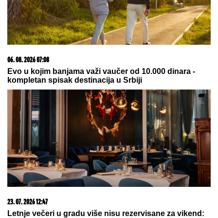
06. 08. 2026 07:08
Evo u kojim banjama važi vaučer od 10.000 dinara -
kompletan spisak destinacija u Srbiji
23. 07. 2026 12:47
Letnje večeri u gradu više nisu rezervisane za vikend: