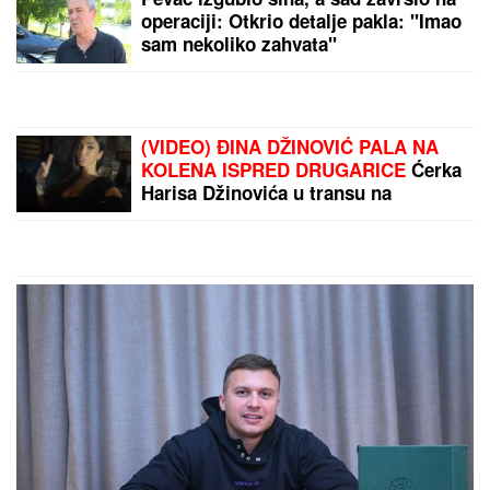
operaciji: Otkrio detalje pakla: "Imao
sam nekoliko zahvata"
(VIDEO) ĐINA DŽINOVIĆ PALA NA
KOLENA ISPRED DRUGARICE
Ćerka
Harisa Džinovića u transu na
Cecinom koncertu, haljina sa
prorezima pokazala previše