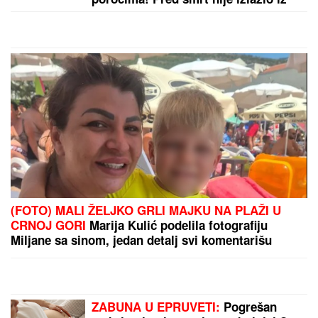
gej bordela
(FOTO) MALI ŽELJKO GRLI MAJKU NA PLAŽI U
CRNOJ GORI
Marija Kulić podelila fotografiju
Miljane sa sinom, jedan detalj svi komentarišu
ZABUNA U EPRUVETI:
Pogrešan