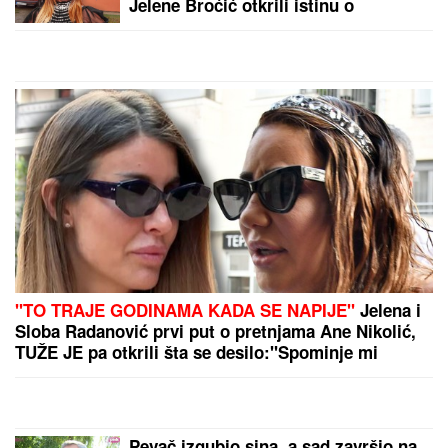
Jelene Broćić otkrili istinu o
pevačici: "Nije imao ko da je gura s
parama, sve je sama postigla"
"TO TRAJE GODINAMA KADA SE NAPIJE"
Jelena i
Sloba Radanović prvi put o pretnjama Ane Nikolić,
TUŽE JE pa otkrili šta se desilo:"Spominje mi
bolesno dete" (VIDEO)
Pevač izgubio sina, a sad završio na