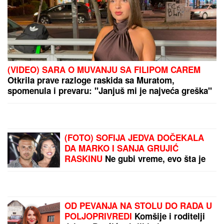
(VIDEO) SARA O MUVANJU SA FILIPOM CAREM
Otkrila prave razloge raskida sa Muratom,
spomenula i prevaru: "Janjuš mi je najveća greška"
(FOTO) SOFIJA JEDVA DOČEKALA
DA MARKO I SANJA GRUJIĆ
RASKINU
Ne gubi vreme, evo šta je
uradila: Novi rijaliti rat na pomolu
OD PEVANJA NA STOLU DO RADA U
POLJOPRIVREDI
Komšije i roditelji