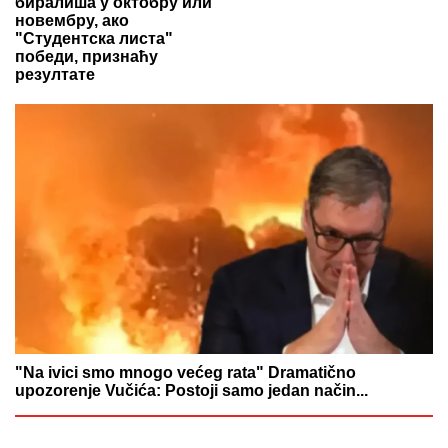
биралиша у октобру или
новембру, ако
"Студентска листа"
победи, признаћу
резултате
"Na ivici smo mnogo većeg rata" Dramatično
upozorenje Vučića: Postoji samo jedan način...