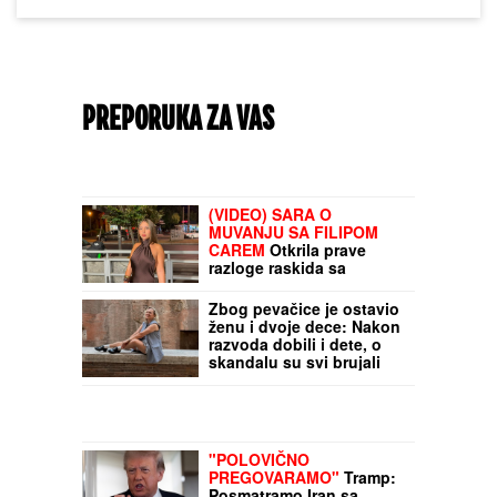
PREPORUKA ZA VAS
(VIDEO) SARA O
MUVANJU SA FILIPOM
CAREM
Otkrila prave
razloge raskida sa
Muratom, spomenula i
prevaru: "Janjuš mi je
Zbog pevačice je ostavio
najveća greška"
ženu i dvoje dece: Nakon
razvoda dobili i dete, o
skandalu su svi brujali
"POLOVIČNO
PREGOVARAMO"
Tramp:
Posmatramo Iran sa