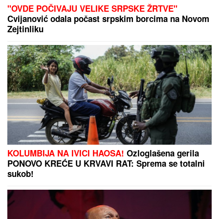
"OVDE POČIVAJU VELIKE SRPSKE ŽRTVE"
Cvijanović odala počast srpskim borcima na Novom
Zejtinliku
KOLUMBIJA NA IVICI HAOSA!
Ozloglašena gerila
PONOVO KREĆE U KRVAVI RAT: Sprema se totalni
sukob!