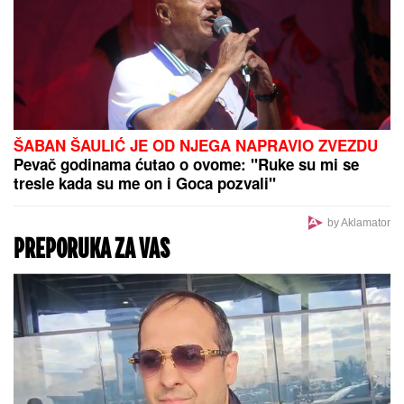
ŠABAN ŠAULIĆ JE OD NJEGA NAPRAVIO ZVEZDU
Pevač godinama ćutao o ovome: "Ruke su mi se
tresle kada su me on i Goca pozvali"
by Aklamator
PREPORUKA ZA VAS