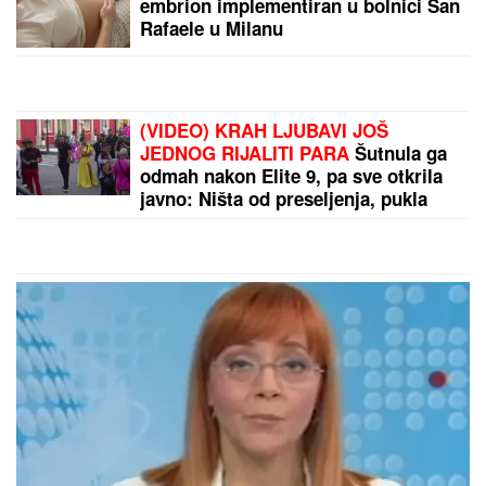
embrion implementiran u bolnici San
Rafaele u Milanu
(VIDEO) KRAH LJUBAVI JOŠ
JEDNOG RIJALITI PARA
Šutnula ga
odmah nakon Elite 9, pa sve otkrila
javno: Ništa od preseljenja, pukla
ljubav preko noći