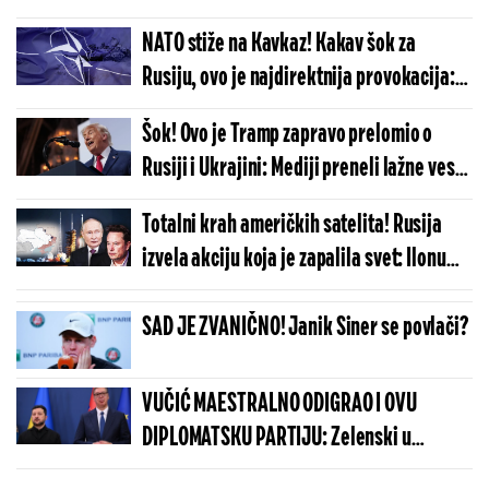
posledice po celu planetu
NATO stiže na Kavkaz! Kakav šok za
Rusiju, ovo je najdirektnija provokacija:
Ova država je krenula jako lošim putem
Šok! Ovo je Tramp zapravo prelomio o
Rusiji i Ukrajini: Mediji preneli lažne vesti,
istina je totalno drugačija
Totalni krah američkih satelita! Rusija
izvela akciju koja je zapalila svet: Ilonu
Masku stigle stravične vesti
SAD JE ZVANIČNO! Janik Siner se povlači?
VUČIĆ MAESTRALNO ODIGRAO I OVU
DIPLOMATSKU PARTIJU: Zelenski u
Beogradu potvrdio - Kosovo je Srbija