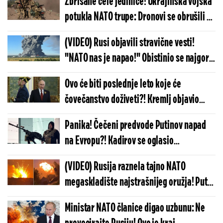
Zbrisane cele jedinice! Ukrajinska vojska
odrediti sudbinu planete
potukla NATO trupe: Dronovi se obrušili na
vozila, nije im bilo spasa - ovakva sramota
(VIDEO) Rusi objavili stravične vesti!
se ne pamti
"NATO nas je napao!" Obistinio se najgori
scenario, razaranje je monstruozno, stub
Ovo će biti poslednje leto koje će
dima se diže u atmosferu
čovečanstvo doživeti?! Kremlj objavio
kada NATO trupe upadaju u Ukrajinu:
Panika! Čečeni predvode Putinov napad
Armagedon kreće
na Evropu?! Kadirov se oglasio
zastrašujućom porukom: Putine, sve po
(VIDEO) Rusija raznela tajno NATO
tvojo komandi...
megaskladište najstrašnijeg oružja! Putin
šokirao svet udarom koji će imati
Ministar NATO članice digao uzbunu: Ne
nezamislive posledice