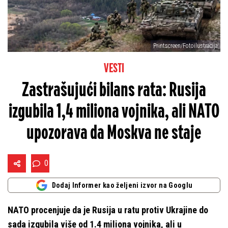
Printscreen/Fotoilustracija
VESTI
Zastrašujući bilans rata: Rusija
izgubila 1,4 miliona vojnika, ali NATO
upozorava da Moskva ne staje
0
Dodaj Informer kao željeni izvor na Googlu
NATO procenjuje da je Rusija u ratu protiv Ukrajine do
sada izgubila više od 1.4 miliona vojnika, ali u