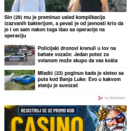
Sin (29) mu je preminuo usled komplikacija
izazvanih bakterijom, a pevač je od javnosti krio da
je i on sam nakon toga išao sa operacije na
operaciju
Policijski dronovi krenuli u lov na
bahate vozače: Jedan potez za
volanom može skupo da vas košta
Mladić (23) poginuo kada je sleteo sa
puta kod Banja Luke: Evo u kakvom
stanju je suvozač
by Aklamator