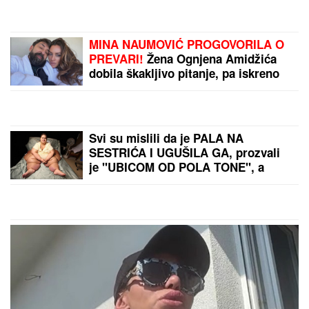
NAFTA 80 DOLARA ZA
BAREL:
Evropski indeksi
u porastu četvrti dan
zaredom
(FOTO) POLICIJA CELE
ZEMLJE NA NOGAMA
ZBOG OVOG MUŠKARCA!
Đorđe izrešetao bivšeg
ortaka Kostu, MECI
LETELI PRED DETETOM
by Aklamator
(2): Steže se obruč oko
opasnog begunca na
Balkanu
PREPORUKA ZA VAS