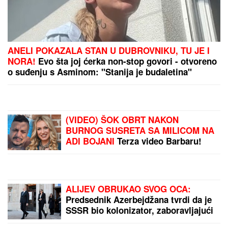
"MA NEK ME UBIJU, UHVATILA ME NEKA
SVEJEDNOĆA"
Isplivala prepiska Zvicerovih prljavih
policajaca: "Čitav me život jure, nek urade to da
počinem" (FOTO)
MINA NAUMOVIĆ PROGOVORILA O
PREVARI!
Žena Ognjena Amidžića
dobila škakljivo pitanje, pa iskreno
priznala: "To je lakše"
Svi su mislili da je PALA NA
SESTRIĆA I UGUŠILA GA, prozvali