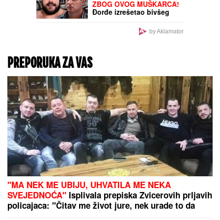
(VIDEO) POZNATI
POLITIČAR SE POTUKAO
S LJUDIMA NA PLAŽI!
Skandal neviđenih
razmera: Tražili mu da
smanji muziku, on pretio
da će PUCATI U ŽENU,
udarali se i STOLICAMA