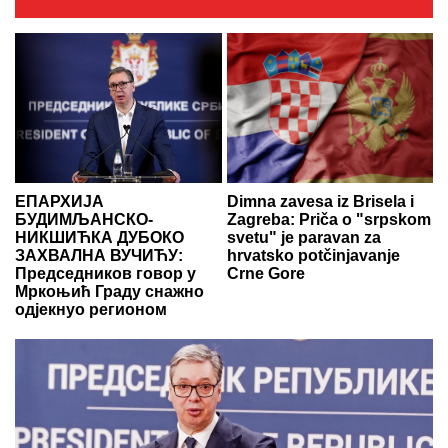
ЕПАРХИЈА
Dimna zavesa iz Brisela i
БУДИМЉАНСКО-
Zagreba: Priča o "srpskom
НИКШИЋКА ДУБОКО
svetu" je paravan za
ЗАХВАЛНА ВУЧИЋУ:
hrvatsko potčinjavanje
Председников говор у
Crne Gore
Мркоњић Граду снажно
одјекнуо регионом