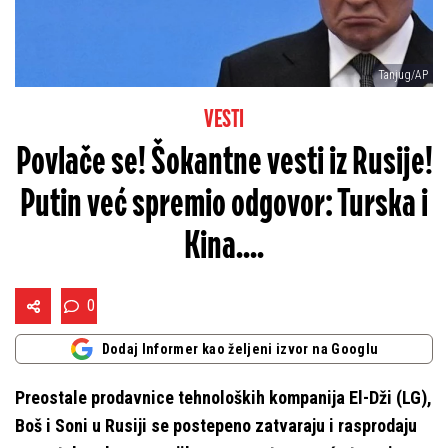
Tanjug/AP
VESTI
Povlače se! Šokantne vesti iz Rusije!
Putin već spremio odgovor: Turska i
Kina....
0
Dodaj Informer kao željeni izvor na Googlu
Preostale prodavnice tehnoloških kompanija El-Dži (LG),
Boš i Soni u Rusiji se postepeno zatvaraju i rasprodaju