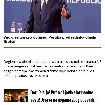
Vučić se upravo oglasio: Poruka predsednika obišla
Srbiju!
Regionalna direktorka odeljenja za trgovinu nekretninama NF
grupe Jevgenija Hakberdijeva smatra da će roba iz Kine i
drugih zemalja lako zameniti firme koje odlaze sa ruskog
tržišta, prenosi RIA Novosti.
Gori Rusija! Putin objavio alarmantne
vesti! Država na nogama zbog opasnih