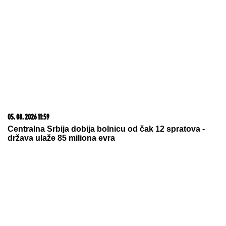
05. 08. 2026 14:12
Koliko visoku temperaturu ljudsko telo može da izdrži?
05. 08. 2026 15:45
Сазнања „Политике”: Ко је поставио замку
Митрополиту Методију у Горњем Заостру