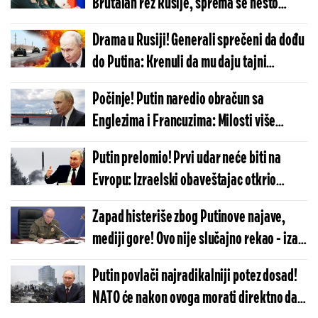
Brutalan rez Rusije, sprema se nešto
krupno u Ukrajini?
Drama u Rusiji! Generali sprečeni da dođu
do Putina: Krenuli da mu daju tajni
izveštaj, a onda - šok
Počinje! Putin naredio obračun sa
Englezima i Francuzima: Milosti više
nema, Moskva ide do samog kraja
Putin prelomio! Prvi udar neće biti na
Evropu: Izraelski obaveštajac otkrio
neočekivanu metu po kojoj će Rusija
Zapad histeriše zbog Putinove najave,
raspaliti
mediji gore! Ovo nije slučajno rekao - iza
reči se se krije zloslutna poruka
Putin povlači najradikalniji potez dosad!
NATO će nakon ovoga morati direktno da