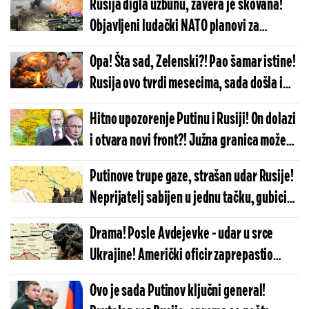
Rusija digla uzbunu, zavera je skovana!
Objavljeni ludački NATO planovi za
Ukrajinu! Ako ovo krene, počinje svetski
Opa! Šta sad, Zelenski?! Pao šamar istine!
rat!
Rusija ovo tvrdi mesecima, sada došla i
potvrda iz Ukrajine!
Hitno upozorenje Putinu i Rusiji! On dolazi
i otvara novi front?! Južna granica može
eksplodirati svakog časa!
Putinove trupe gaze, strašan udar Rusije!
Neprijatelj sabijen u jednu tačku, gubici
su stravični!
Drama! Posle Avdejevke - udar u srce
Ukrajine! Američki oficir zaprepastio
Kijev, dolaze nezamislive posledice!
Ovo je sada Putinov ključni general!