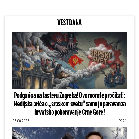
VEST DANA
Podgorica na tasteru Zagreba! Ovo morate pročitati:
Medijska priča o „srpskom svetu“ samo je paravan za
hrvatsko pokoravanje Crne Gore!
06.08.2026
09:21