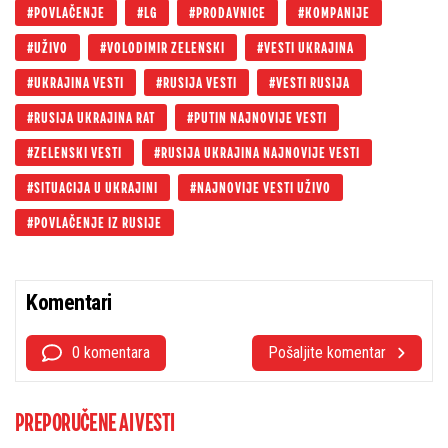
POVLAČENJE
LG
PRODAVNICE
KOMPANIJE
UŽIVO
VOLODIMIR ZELENSKI
VESTI UKRAJINA
UKRAJINA VESTI
RUSIJA VESTI
VESTI RUSIJA
RUSIJA UKRAJINA RAT
PUTIN NAJNOVIJE VESTI
ZELENSKI VESTI
RUSIJA UKRAJINA NAJNOVIJE VESTI
SITUACIJA U UKRAJINI
NAJNOVIJE VESTI UŽIVO
POVLAČENJE IZ RUSIJE
Komentari
0 komentara
Pošaljite komentar
PREPORUČENE AI VESTI