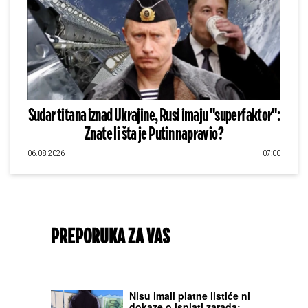
Sudar titana iznad Ukrajine, Rusi imaju "superfaktor":
Znate li šta je Putin napravio?
06.08.2026
07:00
PREPORUKA ZA VAS