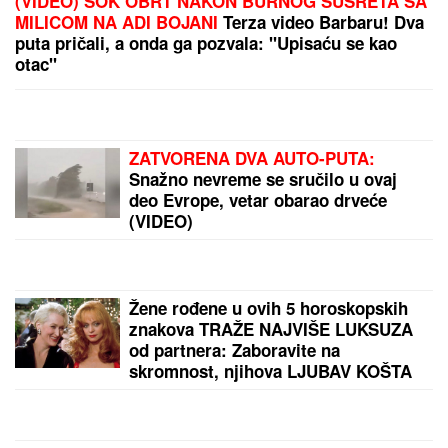
SPECIJALNA VEČERA
Matora okupila najdraže
ljude: Evo gde se opuštaju, rijaliti učesnici puno
srce (FOTO)
Mreže zapalila slika PREMRŠAVOG
SINA DŽEJ LO: "Ovo je
EKSTREMNO. Da li uopšte bilo šta
jede!?" - a evo kako Maksimlijan
zaista izgleda uživo, na paparaco
fotkama nema ni fotošopa ni
veštačke intelig
MINA NAUMOVIĆ PROGOVORILA O
PREVARI!
Žena Ognjena Amidžića
dobila škakljivo pitanje, pa iskreno
priznala: "To je lakše"