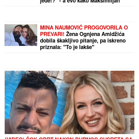
"BABA VANGA JE REKLA DA ĆE ŽIVETI DO 86.
GODINE, NEŠTO SE DESILO..."
Suzana Jovanović
otvorila dušu o odlasku Saše Popovića i otkrila da li
se vraća na estradu: "Na kraju nije imao ništa"
by Aklamator
PREPORUKA ZA VAS