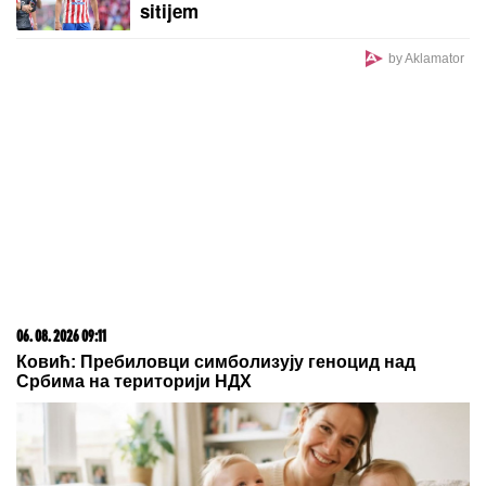
porastu četvrti dan zaredom
Gotovo: Zvezdin rekorder napustio
"Marakanu", već je predstavljen u
novom klubu
Pravilno skladištenje produžava
svežinu: Beli luk vam brzo propada
jer ga čuvate pogrešno, ovo mesto u
kuhinji uništava ukus