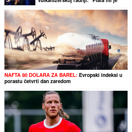
(VIDEO) ŠOK OBRT NAKON
BURNOG SUSRETA SA MILICOM NA
ADI BOJANI
Terza video Barbaru!
Dva puta pričali, a onda ga pozvala:
"Upisaću se kao otac"
ALIJEV OBRUKAO SVOG OCA:
Predsednik Azerbejdžana tvrdi da je
SSSR bio kolonizator, zaboravljajući
čiji je sin