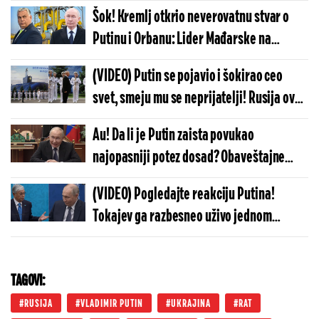
napadne Moskvu? Obaveštajac zatresao
Šok! Kremlj otkrio neverovatnu stvar o
planetu
Putinu i Orbanu: Lider Mađarske na
sastanku uradio nešto veoma
(VIDEO) Putin se pojavio i šokirao ceo
neočekivano
svet, smeju mu se neprijatelji! Rusija ovo
u istoriji nije doživela, došla voda do
Au! Da li je Putin zaista povukao
poda...
najopasniji potez dosad? Obaveštajne
službe došle do zastrašujućih informacija
(VIDEO) Pogledajte reakciju Putina!
Tokajev ga razbesneo uživo jednom
rečenicom: Ovakav potez lidera Rusije se
retko viđa
TAGOVI:
RUSIJA
VLADIMIR PUTIN
UKRAJINA
RAT