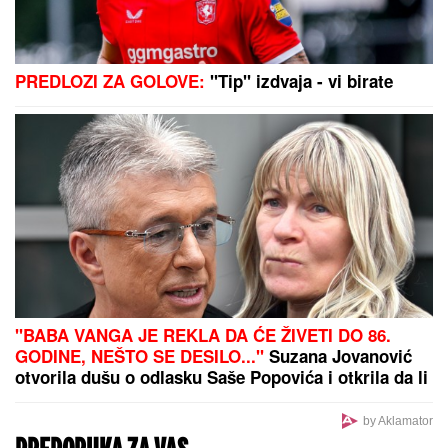
SOPSTVENI TALAC:
Novi roman Nenada
Maksimovića "Ljubavni slučaj bankarskog
službenika"
Bila je mega popularna, a onda
napustila estradu i zaposlila se u
vulkanizerskoj radnji: "Plata mi je
bila 500 maraka"