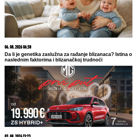
Otkriveno koliko je Dragan Stanković STARIJI OD
VERENICE Aleksandre: Krili mesecima ovaj
podatak, sada se sve saznalo
Maja Marinković spakovala kofere i
napustila stan u kom se desio haos
sa Asminom: Otkriveno je gde je
otišla
Čolo Simeone vodi bivšeg igrača
Partizana na meč sa Mančester
sitijem
by Aklamator