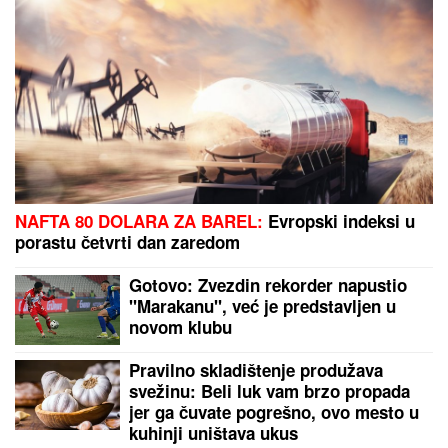
(VIDEO) ŠOK OBRT NAKON BURNOG SUSRETA SA
MILICOM NA ADI BOJANI
Terza video Barbaru! Dva
puta pričali, a onda ga pozvala: "Upisaću se kao
otac"
ZATVORENA DVA AUTO-PUTA:
Snažno nevreme se sručilo u ovaj
deo Evrope, vetar obarao drveće
(VIDEO)