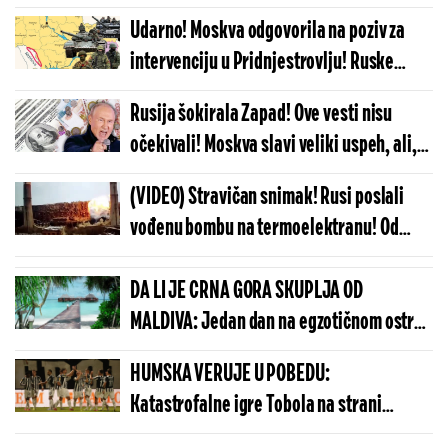
pretnji, ovako će reagovati!
Udarno! Moskva odgovorila na poziv za
intervenciju u Pridnjestrovlju! Ruske
službe u pripravnosti!
Rusija šokirala Zapad! Ove vesti nisu
očekivali! Moskva slavi veliki uspeh, ali,
postoji jedan problem...
(VIDEO) Stravičan snimak! Rusi poslali
vođenu bombu na termoelektranu! Od
siline udarca zatresao se ceo grad!
DA LI JE CRNA GORA SKUPLJA OD
MALDIVA: Jedan dan na egzotičnom ostrvu
može da košta manje nego u Budvi
HUMSKA VERUJE U POBEDU:
Katastrofalne igre Tobola na strani
ulivaju samopouzdanje Partizanu