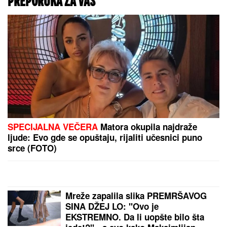
NAFTA 80 DOLARA ZA BAREL:
Evropski indeksi u
porastu četvrti dan zaredom
PREDLOZI ZA GOLOVE:
"Tip" izdvaja - vi birate