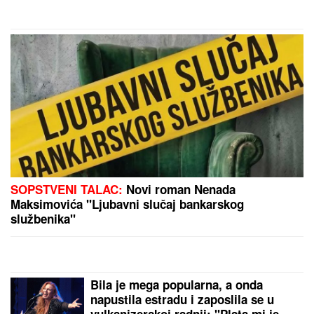
je "UBICOM OD POLA TONE", a
onda je otkrivena jeziva istina nakon
koje je ona SMRŠALA 400
KILOGRAMA
ANELI POKAZALA STAN U DUBROVNIKU, TU JE I
NORA!
Evo šta joj ćerka non-stop govori - otvoreno
o suđenju s Asminom: "Stanija je budaletina"
(VIDEO)