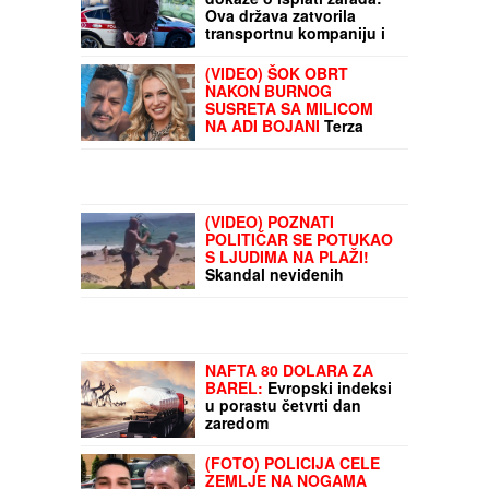
Nisu imali platne listiće ni
dokaze o isplati zarada:
Ova država zatvorila
transportnu kompaniju i
odrezala kaznu od
315.000 evra
(VIDEO) ŠOK OBRT
NAKON BURNOG
SUSRETA SA MILICOM
NA ADI BOJANI
Terza
video Barbaru! Dva puta
pričali, a onda ga
pozvala: "Upisaću se kao
otac"