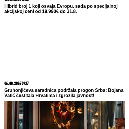
06. 08. 2026 09:11
Ковић: Пребиловци симболизују геноцид над
Србима на територији НДХ
06. 08. 2026 06:38
Da li je genetika zaslužna za rađanje blizanaca? Istina o
naslednim faktorima i blizanačkoj trudnoći