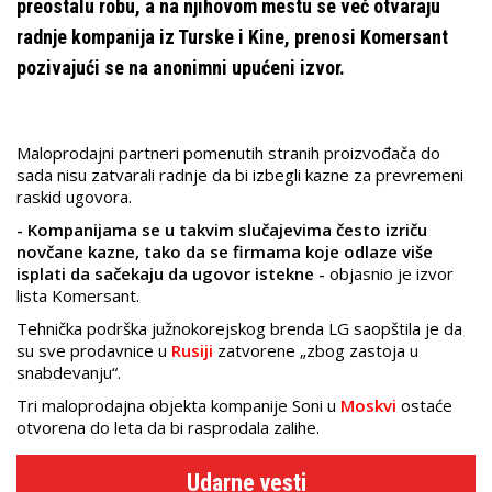
preostalu robu, a na njihovom mestu se već otvaraju
radnje kompanija iz Turske i Kine, prenosi Komersant
pozivajući se na anonimni upućeni izvor.
Maloprodajni partneri pomenutih stranih proizvođača do
sada nisu zatvarali radnje da bi izbegli kazne za prevremeni
raskid ugovora.
- Kompanijama se u takvim slučajevima često izriču
novčane kazne, tako da se firmama koje odlaze više
isplati da sačekaju da ugovor istekne -
objasnio je izvor
lista Komersant.
Tehnička podrška južnokorejskog brenda LG saopštila je da
su sve prodavnice u
Rusiji
zatvorene „zbog zastoja u
snabdevanju“.
Tri maloprodajna objekta kompanije Soni u
Moskvi
ostaće
otvorena do leta da bi rasprodala zalihe.
Udarne vesti