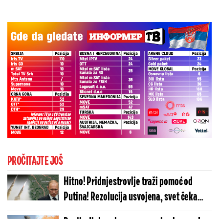
PROČITAJTE JOŠ
Hitno! Pridnjestrovlje traži pomoć od
Putina! Rezolucija usvojena, svet čeka
odgovor Moskve!