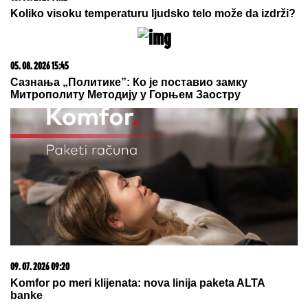
06. 08. 2026 09:17
Gruhonjićeva saradnica podržala progon Srba: Bojana
Vatić čestitala Hrvatima i zgrozila javnost!
23. 07. 2026 12:47
Letnje večeri u gradu više nisu rezervisane za vikend:
Zašto sve više ljudi bira večeru koja se spontano
pretvori u druženje