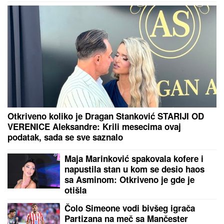
Žene rođene u ovih 5 horoskopskih
znakova TRAŽE NAJVIŠE LUKSUZA
od partnera: Zaboravite na
skromnost, njihova LJUBAV KOŠTA
BOGATSTVO, ali i vredi svake pare
NAFTA 80 DOLARA ZA BAREL:
Evropski indeksi u