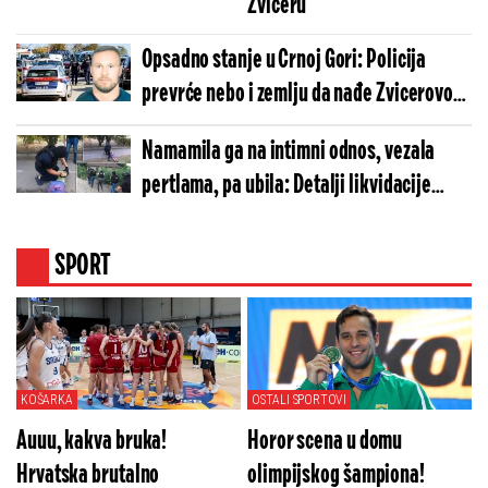
Zviceru
Opsadno stanje u Crnoj Gori: Policija
prevrće nebo i zemlju da nađe Zvicerovog
saradnika
Namamila ga na intimni odnos, vezala
pertlama, pa ubila: Detalji likvidacije
piljara na Karaburmi lede krv
SPORT
KOŠARKA
OSTALI SPORTOVI
Auuu, kakva bruka!
Horor scena u domu
Hrvatska brutalno
olimpijskog šampiona!