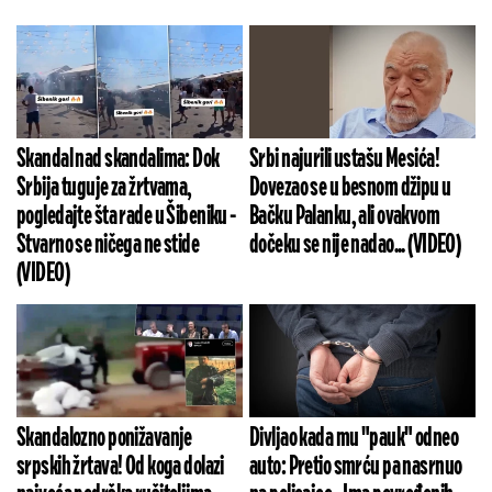
Skandal nad skandalima: Dok
Srbi najurili ustašu Mesića!
Srbija tuguje za žrtvama,
Dovezao se u besnom džipu u
pogledajte šta rade u Šibeniku -
Bačku Palanku, ali ovakvom
Stvarno se ničega ne stide
dočeku se nije nadao... (VIDEO)
(VIDEO)
Skandalozno ponižavanje
Divljao kada mu "pauk" odneo
srpskih žrtava! Od koga dolazi
auto: Pretio smrću pa nasrnuo