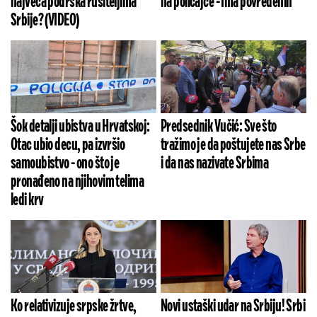
najveća podrška rušiteljima
na policajce - Ima povređenih
Srbije? (VIDEO)
Šok detalji ubistva u Hrvatskoj:
Predsednik Vučić: Sve što
Otac ubio decu, pa izvršio
tražimo je da poštujete nas Srbe
samoubistvo - ono što je
i da nas nazivate Srbima
pronađeno na njihovim telima
ledi krv
Ko relativizuje srpske žrtve,
Novi ustaški udar na Srbiju! Srbi