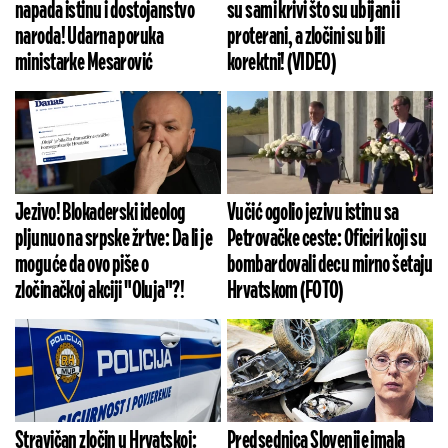
napada istinu i dostojanstvo
su sami krivi što su ubijani i
naroda! Udarna poruka
proterani, a zločini su bili
ministarke Mesarović
korektni! (VIDEO)
Jezivo! Blokaderski ideolog
Vučić ogolio jezivu istinu sa
pljunuo na srpske žrtve: Da li je
Petrovačke ceste: Oficiri koji su
moguće da ovo piše o
bombardovali decu mirno šetaju
zločinačkoj akciji "Oluja"?!
Hrvatskom (FOTO)
Stravičan zločin u Hrvatskoj:
Predsednica Slovenije imala