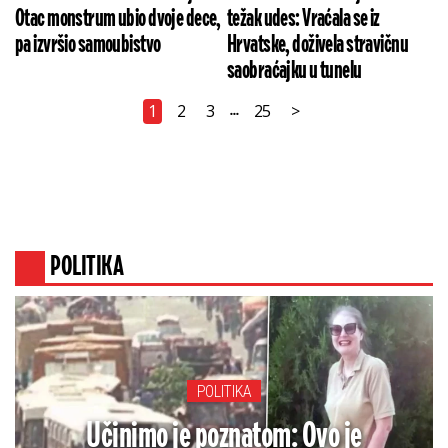
Otac monstrum ubio dvoje dece,
težak udes: Vraćala se iz
pa izvršio samoubistvo
Hrvatske, doživela stravičnu
saobraćajku u tunelu
1
2
3
25
>
...
POLITIKA
POLITIKA
Učinimo je poznatom: Ovo je