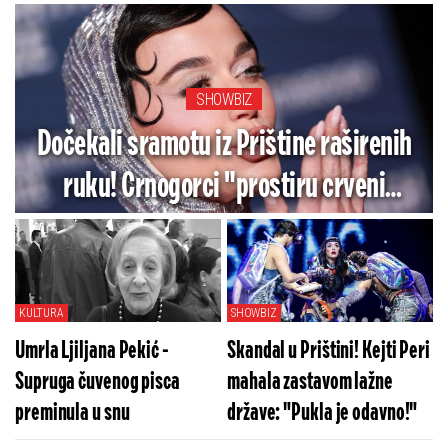
SHOWBIZ
Dočekali sramotu iz Prištine raširenih
ruku! Crnogorci "prostiru crveni
tepih" ženi koja je gazila naš integritet
lažnom zastavom
KULTURA
SHOWBIZ
Umrla Ljiljana Pekić -
Skandal u Prištini! Kejti Peri
Supruga čuvenog pisca
mahala zastavom lažne
preminula u snu
države: "Pukla je odavno!"