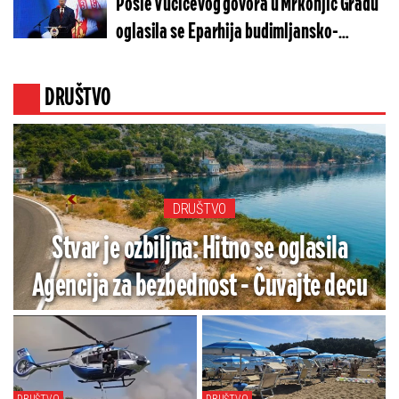
Posle Vučićevog govora u Mrkonjić Gradu
oglasila se Eparhija budimljansko-
nikšička: "Izraz duboke zahvalnosti"
DRUŠTVO
DRUŠTVO
Stvar je ozbiljna: Hitno se oglasila
Agencija za bezbednost - Čuvajte decu