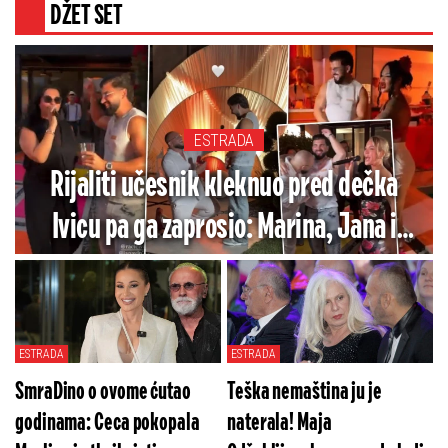
DŽET SET
ESTRADA
Rijaliti učesnik kleknuo pred dečka
Ivicu pa ga zaprosio: Marina, Jana i
Veštica napravile lom na gej veridbi
(VIDEO)
ESTRADA
ESTRADA
SmraDino o ovome ćutao
Teška nemaština ju je
godinama: Ceca pokopala
naterala! Maja