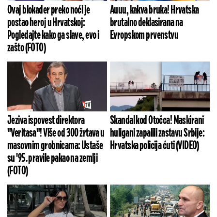
Ovaj blokader preko noći je
Auuu, kakva bruka! Hrvatska
postao heroj u Hrvatskoj:
brutalno deklasirana na
Pogledajte kako ga slave, evo i
Evropskom prvenstvu
zašto (FOTO)
Jeziva ispovest direktora
Skandal kod Otočca! Maskirani
"Veritasa"! Više od 300 žrtava u
huligani zapalili zastavu Srbije:
masovnim grobnicama: Ustaše
Hrvatska policija ćuti (VIDEO)
su '95. pravile pakao na zemlji
(FOTO)