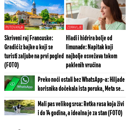
ostali u šoku (VIDEO)
PUTOVANJA
ZDRAVLJE
Skriveni raj Francuske:
Hladi i hidrira bolje od
Gradić iz bajke u koji se
limunade: Napitak koji
turisti zaljube na prvi pogled
najbolje osvežava tokom
(FOTO)
paklenih vrućina
Preko noći ostali bez WhatsApp-a: Hiljade
korisnika dočekala ista poruka, Meta se
hitno oglasila
Mali pas velikog srca: Retka rasa koja živi
i do 14 godina, a idealna je za stan (FOTO)