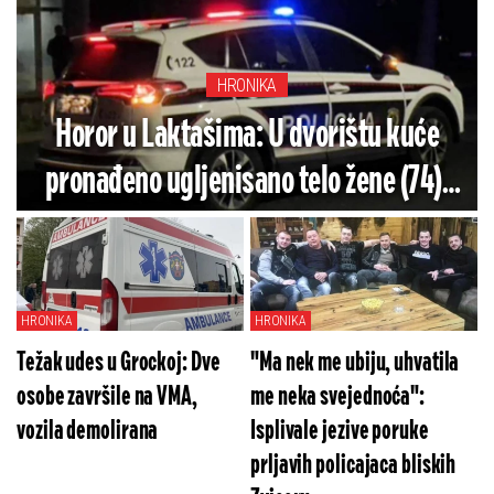
HRONIKA
Horor u Laktašima: U dvorištu kuće
pronađeno ugljenisano telo žene (74),
policija utvrđuje uzrok smrti
HRONIKA
HRONIKA
Težak udes u Grockoj: Dve
"Ma nek me ubiju, uhvatila
osobe završile na VMA,
me neka svejednoća":
vozila demolirana
Isplivale jezive poruke
prljavih policajaca bliskih