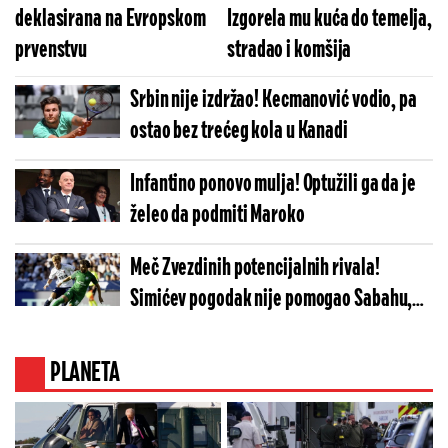
deklasirana na Evropskom
Izgorela mu kuća do temelja,
prvenstvu
stradao i komšija
Srbin nije izdržao! Kecmanović vodio, pa
ostao bez trećeg kola u Kanadi
Infantino ponovo mulja! Optužili ga da je
želeo da podmiti Maroko
Meč Zvezdinih potencijalnih rivala!
Simićev pogodak nije pomogao Sabahu,
Orhus bliži plej-ofu
PLANETA