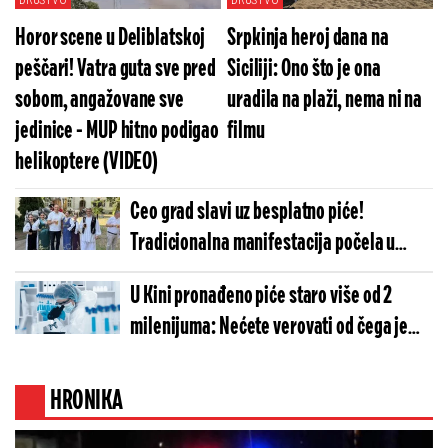
DRUŠTVO
DRUŠTVO
Horor scene u Deliblatskoj
Srpkinja heroj dana na
peščari! Vatra guta sve pred
Siciliji: Ono što je ona
sobom, angažovane sve
uradila na plaži, nema ni na
jedinice - MUP hitno podigao
filmu
helikoptere (VIDEO)
Ceo grad slavi uz besplatno piće!
Tradicionalna manifestacija počela u
Zrenjaninu
U Kini pronađeno piće staro više od 2
milenijuma: Nećete verovati od čega je
napravljeno
HRONIKA