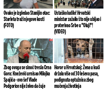
Ovako je izgledao Stanijin otac:
Ustaško ludilo! Hrvatski
Starleta traži njegove kosti
ministar zažalio što nije ubijao i
(FOTO)
proterivao Srbe u "Oluji"!
(VIDEO)
Zbog ovoga se sinoć tresla Crna
Horor u Hrvatskoj: Žena u kući
Gora: Knežević urnisao Milojka
držala više od 30 leševa pasa,
Spajića - ovo šef Vlade
podignuta optužnica zbog
Podgorice nije želeo da čuje
mučenja životinja