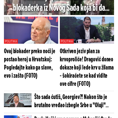
blokaderka iz Novog Sada koja bi da
proteruje izbeglice - Jezivo je šta radi
(VIDEO)
POLITIKA
POLITIKA
Ovaj blokader preko noći je
Otkriven jeziv plan za
postao heroj u Hrvatskoj:
krvoproliće! Dragović doneo
Pogledajte kako ga slave,
dokaze koji lede krv u žilama
evo i zašto (FOTO)
- šokiraćete se kad vidite
ove cifre (FOTO)
Što sada ćutiš, Georgiev?! Nakon što je
brutalno vređao izbegle Srbe u "Oluji"
pobegao u mišju rupu (FOTO)