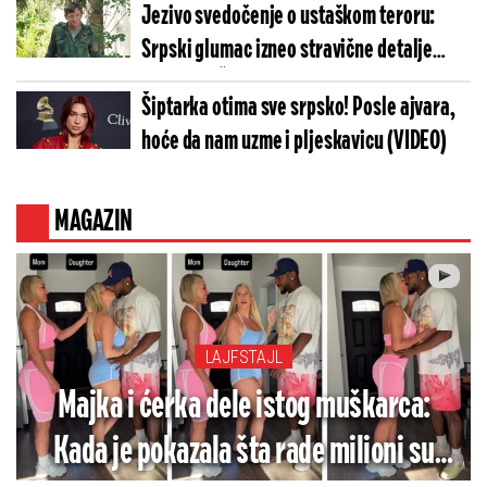
Jezivo svedočenje o ustaškom teroru:
Srpski glumac izneo stravične detalje
golgote – Četiri godine pakla i kolona
Šiptarka otima sve srpsko! Posle ajvara,
smrti!
hoće da nam uzme i pljeskavicu (VIDEO)
MAGAZIN
LAJFSTAJL
Majka i ćerka dele istog muškarca:
Kada je pokazala šta rade milioni su