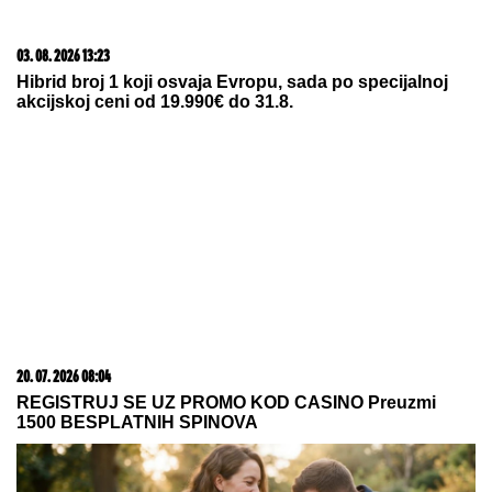
Oteo devojčicu, odgajao je kao svoju ćerku i kasnije
OŽENIO: Za Suzan je godinama tragala cela
Amerika, MONSTRUOZAN ZLOČIN otkriven tek
decenijama kasnije
STANKOVIĆ ZAGRMEO POSLE
POBEDE:
"Nek ostave momke na
miru"! Evo šta kaže o isključenju
golmana!
Olena i Volodimir Zelenski ćerki i
sinu dali PRELEPA PRAVOSLAVNA
IMENA, u braku su 23 godine,
pohađali istu srednju školu, a da se