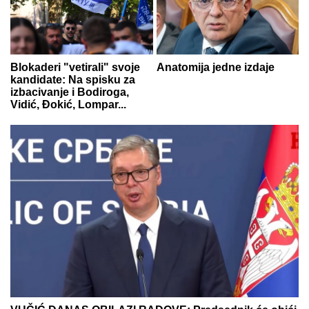
Blokaderi "vetirali" svoje
Anatomija jedne izdaje
kandidate: Na spisku za
izbacivanje i Bodiroga,
Vidić, Đokić, Lompar...