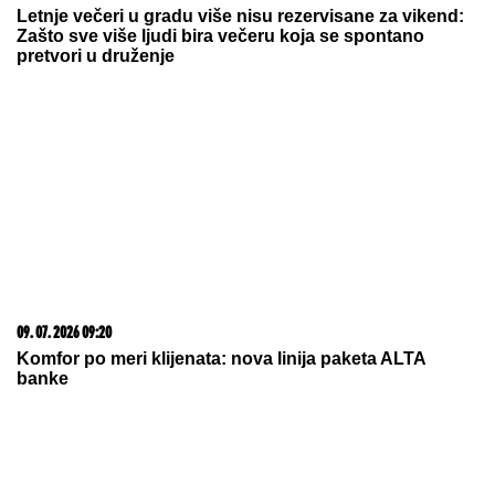
06. 08. 2026 09:39
Marija (3) se igrala u dvorištu i samo je nestala: Posle
42 godine otac je pronašao, zanemeo je kada je saznao
gde je bila
15. 07. 2026 07:44
Većina građana izgubi novac pre nego što stigne na
letovanje - ovih 7 troškova skoro niko ne planira