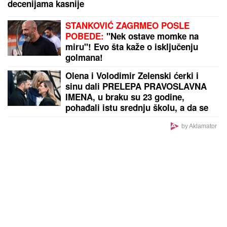
"Okretao sam točak čiji su se okreti prenosili na
žljeb!" Pre nego što je postao glumac, Ljubiša
Samardžić se bavio teškim poslom
Zvezda dovodi košarkaša Reala!
Veliko pojačanje stiže na Mali
Kalemegdan
MARINA VISKOVIĆ U NIKAD
SMELIJEM STAJLINGU! U
kaubojkama i sa bezobraznim
prorezom na suknji pokazala
izvajane noge, a onda je sevnulo i
više nego što je planirala (Foto)