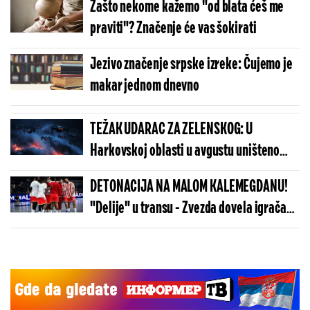
Zašto nekome kažemo "od blata ćeš me
praviti"? Značenje će vas šokirati
Jezivo značenje srpske izreke: Čujemo je
makar jednom dnevno
TEŽAK UDARAC ZA ZELENSKOG: U
Harkovskoj oblasti u avgustu uništeno
više od 100 „baba jaga“
DETONACIJA NA MALOM KALEMEGDANU!
"Delije" u transu - Zvezda dovela igrača
Real Madrida!