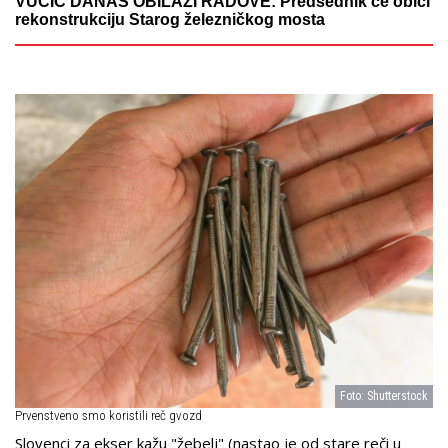
VUČIĆ DANAS OBILAZI RADOVE: Predsednik će obići
rekonstrukciju Starog železničkog mosta
Foto: Shutterstock
Prvenstveno smo koristili reč gvozd
Slovenci za ekser kažu "žebelj" (nastao je od stare reči u