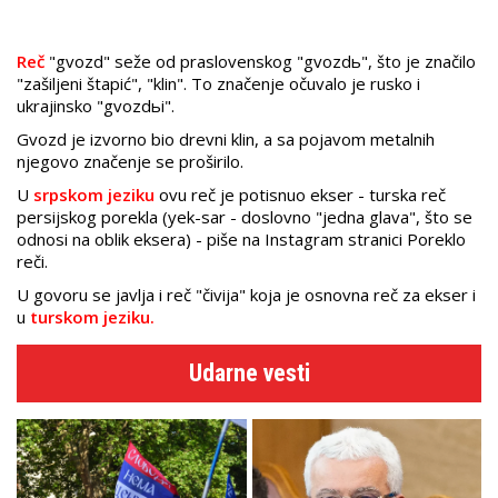
Reč
"gvozd" seže od praslovenskog "gvozdь", što je značilo
"zašiljeni štapić", "klin". To značenje očuvalo je rusko i
ukrajinsko "gvozdьi".
Gvozd je izvorno bio drevni klin, a sa pojavom metalnih
njegovo značenje se proširilo.
U
srpskom jeziku
ovu reč je potisnuo ekser - turska reč
persijskog porekla (yek-sar - doslovno "jedna glava", što se
odnosi na oblik eksera) - piše na Instagram stranici Poreklo
reči.
U govoru se javlja i reč "čivija" koja je osnovna reč za ekser i
u
turskom jeziku.
Udarne vesti