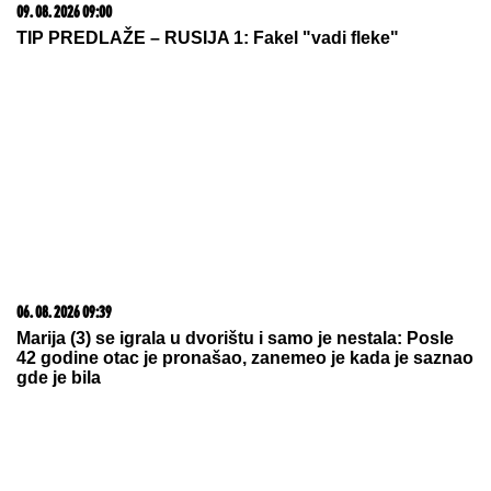
treba da znate o genetici
09. 08. 2026 08:43
BRNABIĆ ŽESTOKO ODGOVORILA MILIVOJEVIĆU:
"Prvi koncert u 'slobodnoj' Srbiji obećali ste Severini i
Tompsonu"
08. 08. 2026 10:55
Блокадери нападају Синишу Малог, њихов
економски стручњак им „срушио снешка”