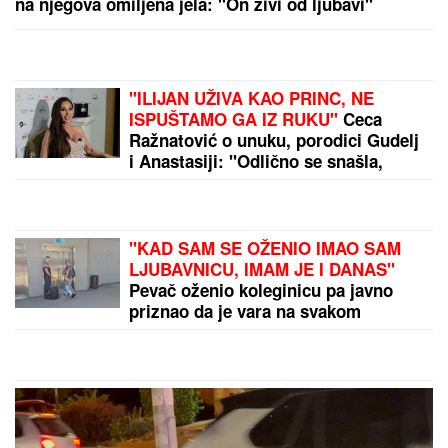
mesi kiflice i bureke, a nekada je i ona radila isto!
(FOTO) AUTO ZGUŽVAN KAO LIMENKA, TOČAK
ODLETEO!
Prve slike užasa kod Jasenovika:
Dramatični prizori sa lica mesta, sumnja se da ima
povređenih
by Aklamator
PREPORUKA ZA VAS