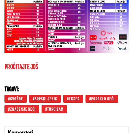
PROČITAJTE JOŠ
TAGOVI:
GVOŽĐE
SRPSKI JEZIK
EKSER
POREKLO REČI
ZNAČENJE REČI
TURCIZAM
Komentari