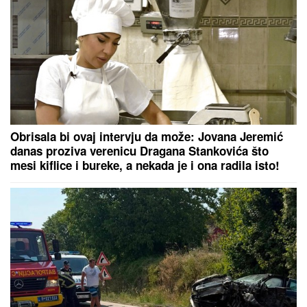
FIZIČARI POTVRDILI "NEGATIVNO VREME":
Svetlost kroz atome prošla kao da je stigla pre nego
što je krenula
"KAD SAM SE OŽENIO IMAO SAM
LJUBAVNICU, IMAM JE I DANAS"
Pevač oženio koleginicu pa javno
priznao da je vara na svakom
koraku: "Skoro svi na estradi imaju
paralelne veze"