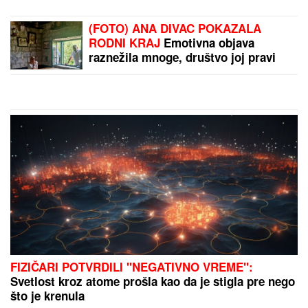
skandal sa Dragojevićem
IMA PREDIVNO IMANJE NA KOSOVU
I METOHIJI
Milan Vasić pokazao deo
dvorišta i raznežio: Sin Despot
prohodao na Kosmetu
(VIDEO) ĐINA DŽINOVIĆ PALA NA KOLENA ISPRED