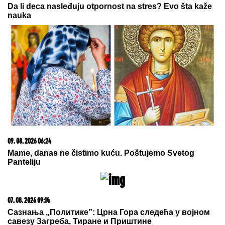
09. 07. 2026 09:20
Komfor po meri klijenata: nova linija paketa ALTA
banke
06. 08. 2026 07:08
Evo u kojim banjama važi vaučer od 10.000 dinara -
kompletan spisak destinacija u Srbiji