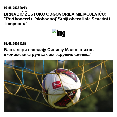
20. 07. 2026 08:04
REGISTRUJ SE UZ PROMO KOD CASINO Preuzmi
1500 BESPLATNIH SPINOVA
05. 08. 2026 06:45
Šta dete nasleđuje od oca, a šta od majke? Sve što