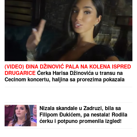
PREPORUKA ZA VAS
MARINA VISKOVIĆ U NIKAD SMELIJEM
STAJLINGU! U
kaubojkama i sa bezobraznim
prorezom na suknji pokazala izvajane noge, a onda
je sevnulo i više nego što je planirala (Foto)
DALILA DRAGOJEVIĆ ŽELI U ELITU
10
Otkrila pod kojim uslovima bi
ušla, cifra je ogromna: Spomenula i