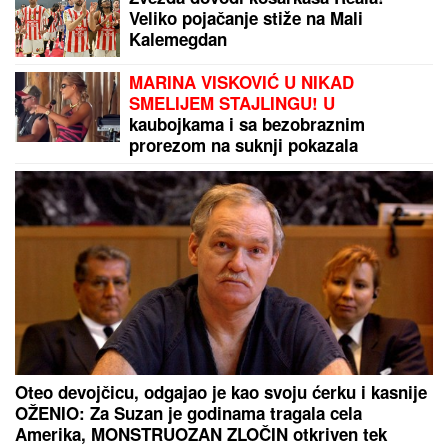
ORBAN POSETIO TRUBAČKU
LEGENDU
Mađarski političar uživa
na Saboru trubača u Guči: Pozdravio
se sa muzičarima i jeo svadbarski
kupus
"U
ovim godinama MUŽEVI
NAJČEŠĆE VARAJU": Vladeta
Jerotić upozorio da JEDAN SIGNAL
žene često ignorišu - zato brakovi
pucaju