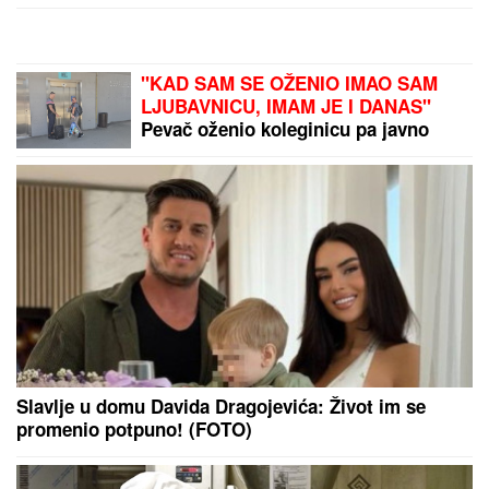
DRUGARICE
Ćerka Harisa Džinovića u transu na
Cecinom koncertu, haljina sa prorezima pokazala
previše
Nizala skandale u Zadruzi, bila sa
Filipom Đukićem, pa nestala! Rodila
ćerku i potpuno promenila izgled!
(FOTO)
(FOTO) ANA DIVAC POKAZALA
RODNI KRAJ
Emotivna objava
raznežila mnoge, društvo joj pravi
Vlade - Nestvarni prizori ostavljaju
bez daha: "Povratak korenima"