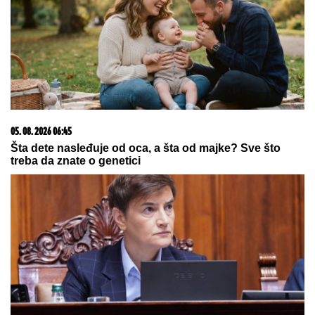
nisu ni poznavali, a onda je ovaj
susret bio presudan
by Aklamator
03. 08. 2026 13:23
Hibrid broj 1 koji osvaja Evropu, sada po specijalnoj
akcijskoj ceni od 19.990€ do 31.8.