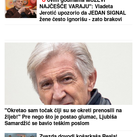
"KAD SAM SE OŽENIO IMAO SAM
LJUBAVNICU, IMAM JE I DANAS"
Pevač oženio koleginicu pa javno
priznao da je vara na svakom
koraku: "Skoro svi na estradi imaju
paralelne veze"
(VIDEO) TRUDNA ANITA DOVEZLA LUKU NA PINK
Strasno se grle i ljube u kolima, ne pušta ga: Blista
pred porođaj