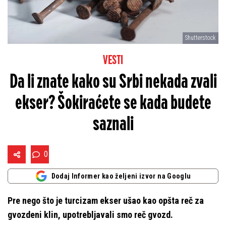
Shutterstock
VESTI
Da li znate kako su Srbi nekada zvali
ekser? Šokiraćete se kada budete
saznali
0
Dodaj Informer kao željeni izvor na Googlu
Pre nego što je turcizam ekser ušao kao opšta reč za
gvozdeni klin, upotrebljavali smo reč gvozd.