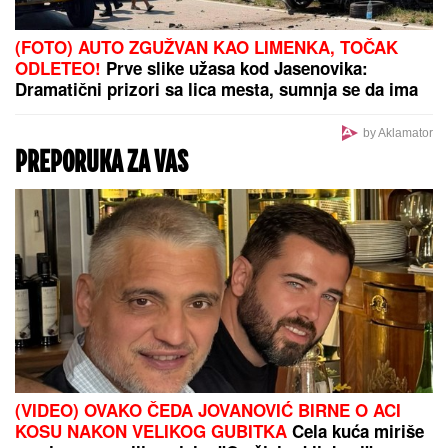
Slavlje u domu Davida Dragojevića: Život im se
promenio potpuno! (FOTO)
Obrisala bi ovaj intervju da može: Jovana Jeremić
danas proziva verenicu Dragana Stankovića što