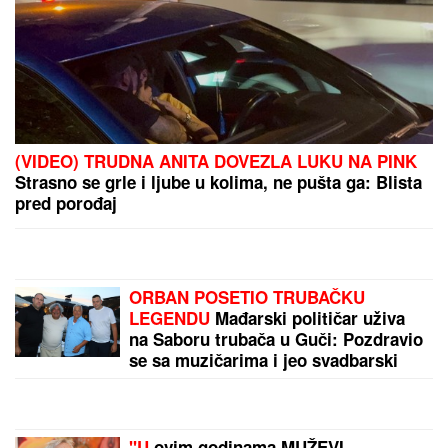
(VIDEO) OVAKO ČEDA JOVANOVIĆ BIRNE O ACI
KOSU NAKON VELIKOG GUBITKA
Cela kuća miriše
na njegova omiljena jela: "On živi od ljubavi"
"ILIJAN UŽIVA KAO PRINC, NE
ISPUŠTAMO GA IZ RUKU"
Ceca
Ražnatović o unuku, porodici Gudelj
i Anastasiji: "Odlično se snašla,
nisam je savetovala", spomenula i
novi album posle 10 godina