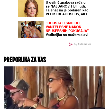
kod Sajma u Beogradu:
Policija odmah reagovala
Nekada se zbog ovoga
ustajalo u zoru i putovalo
satima: Zašto je ovo
mesto je predstavljalo
više od obične
destinacije za
Jugoslovene