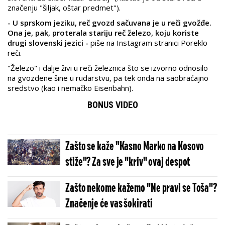
značenju "šiljak, oštar predmet").
- U sprskom jeziku, reč gvozd sačuvana je u reči gvožđe.
Ona je, pak, proterala stariju reč železo, koju koriste
drugi slovenski jezici -
piše na Instagram stranici Poreklo
reči.
"Železo" i dalje živi u reči železnica što se izvorno odnosilo
na gvozdene šine u rudarstvu, pa tek onda na saobraćajno
sredstvo (kao i nemačko Eisenbahn).
BONUS VIDEO
Zašto se kaže "Kasno Marko na Kosovo
stiže"? Za sve je "kriv" ovaj despot
Zašto nekome kažemo "Ne pravi se Toša"?
Značenje će vas šokirati