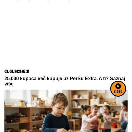
09. 08. 2026 06:26
Da li deca nasleđuju otpornost na stres? Evo šta kaže
nauka
VIDEO