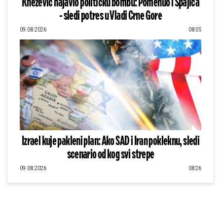
Knežević najavio političku bombu: Pomenuo i Spajića
- sledi potres u Vladi Crne Gore
09.08.2026
08:05
Izrael kuje pakleni plan: Ako SAD i Iran pokleknu, sledi
scenario od kog svi strepe
09.08.2026
08:26