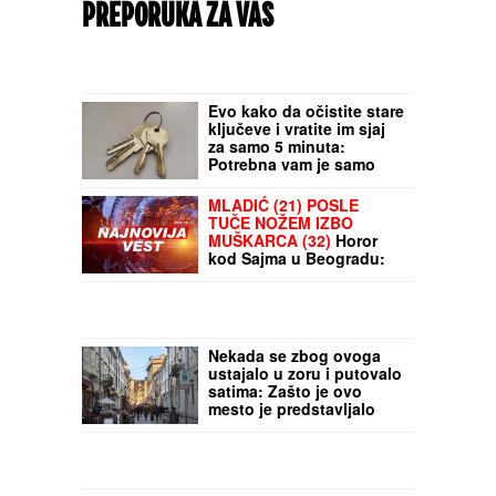
PREPORUKA ZA VAS
Evo kako da očistite stare
ključeve i vratite im sjaj
za samo 5 minuta:
Potrebna vam je samo
jedna stvar iz kuhinje
MLADIĆ (21) POSLE
TUČE NOŽEM IZBO
MUŠKARCA (32)
Horor