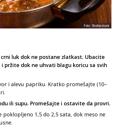
Foto: Shutterstock
 crni luk dok ne postane zlatkast. Ubacite
 pržite dok ne uhvati blagu koricu sa svih
ovor i alevu papriku. Kratko promešajte (10–
ri.
odu ili supu. Promešajte i ostavite da provri.
 poklopljeno 1,5 do 2,5 sata, dok meso ne
usne.