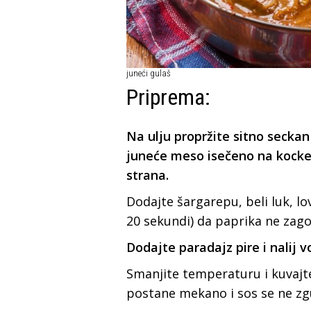
juneći gulaš
Priprema:
Na ulju propržite sitno seckan
juneće meso isečeno na kocke i
strana.
Dodajte šargarepu, beli luk, l
20 sekundi) da paprika ne zago
Dodajte paradajz pire i nalij v
Smanjite temperaturu i kuvajte
postane mekano i sos se ne zg