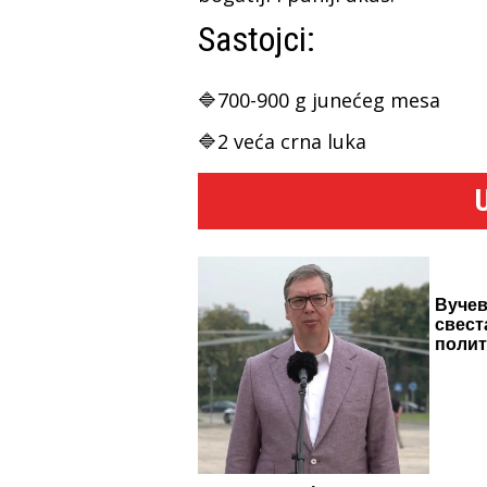
Sastojci:
🔷700-900 g junećeg mesa
🔷2 veća crna luka
Вучев
свест
поли