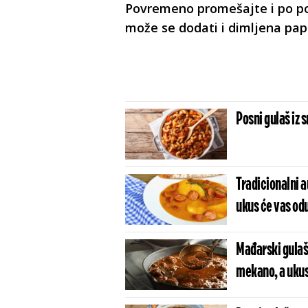
Povremeno promešajte i po po
može se dodati i dimljena pap
Posni gulaš iz s
Tradicionalni a
ukus će vas od
Mađarski gulaš 
mekano, a ukus