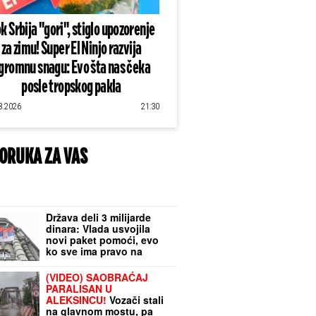
k Srbija "gori", stiglo upozorenje
za zimu! Super El Ninjo razvija
gromnu snagu: Evo šta nas čeka
posle tropskog pakla
8.2026
21:30
ORUKA ZA VAS
Država deli 3 milijarde
dinara: Vlada usvojila
novi paket pomoći, evo
ko sve ima pravo na
bespovratna sredstva
(VIDEO) SAOBRAĆAJ
PARALISAN U
ALEKSINCU!
Vozači stali
na glavnom mostu, pa