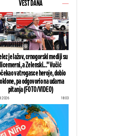
VEST DANA
lez je lažov, crnogorski mediji su
licemerni, a Zelenski..." Vučić
čekao vatrogasce heroje, dobio
oklone, pa odgovorio na udarna
pitanja (FOTO/VIDEO)
8.2026
18:03