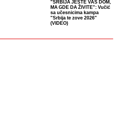
"SRBIJA JESTE VAŠ DOM,
MA GDE DA ŽIVITE": Vučić
sa učesnicima kampa
"Srbija te zove 2026"
(VIDEO)