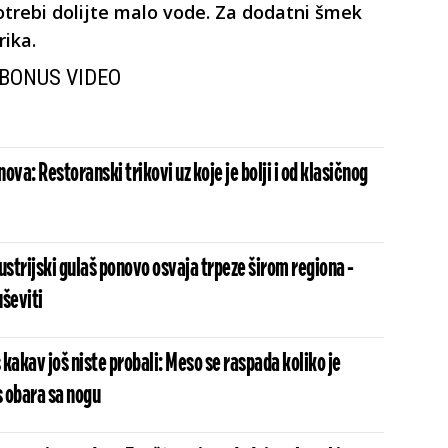
trebi dolijte malo vode. Za dodatni šmek
rika.
BONUS VIDEO
nova: Restoranski trikovi uz koje je bolji i od klasičnog
ustrijski gulaš ponovo osvaja trpeze širom regiona -
uševiti
kakav još niste probali: Meso se raspada koliko je
 obara sa nogu