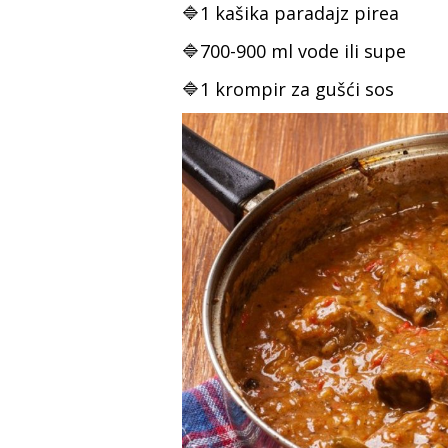
🔷1 kašika paradajz pirea
🔷700-900 ml vode ili supe
🔷1 krompir za gušći sos