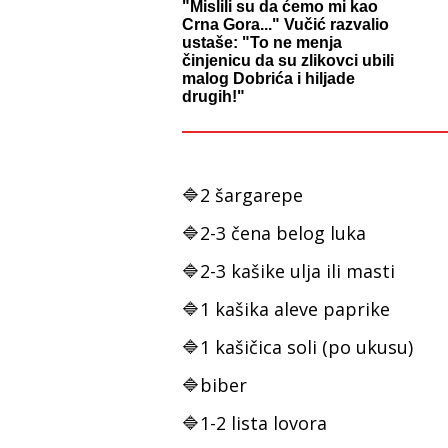
"Mislili su da ćemo mi kao
Crna Gora..." Vučić razvalio
ustaše: "To ne menja
činjenicu da su zlikovci ubili
malog Dobrića i hiljade
drugih!"
🔷2 šargarepe
🔷2-3 čena belog luka
🔷2-3 kašike ulja ili masti
🔷1 kašika aleve paprike
🔷1 kašičica soli (po ukusu)
🔷biber
🔷1-2 lista lovora