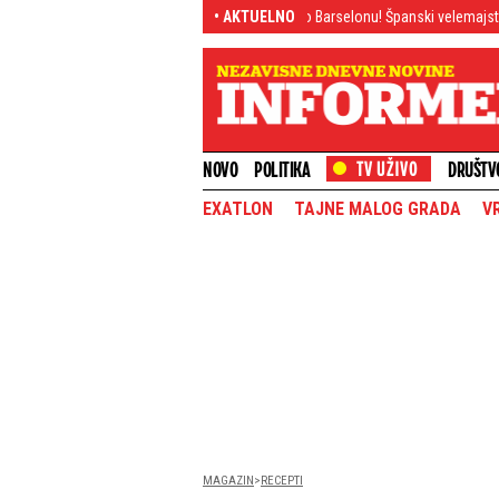
Bomba decenije: Rodri izabrao Barselonu! Španski velemajstor zapalio fudbal
• AKTUELNO
NOVO
POLITIKA
DRUŠTV
EXATLON
TAJNE MALOG GRADA
V
MAGAZIN
RECEPTI