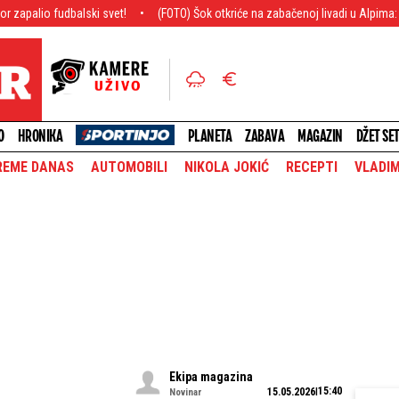
ski svet!
(FOTO) Šok otkriće na zabačenoj livadi u Alpima: Zapanjili su kad s
O
HRONIKA
PLANETA
ZABAVA
MAGAZIN
DŽET SE
REME DANAS
AUTOMOBILI
NIKOLA JOKIĆ
RECEPTI
VLADIM
Ekipa magazina
15:40
15.05.2026
Novinar