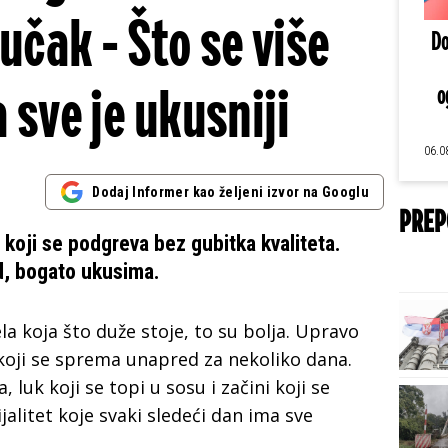
učak - Što se više
Do
 sve je ukusniji
o
06.0
Dodaj Informer kao željeni izvor na Googlu
PREP
 koji se podgreva bez gubitka kvaliteta.
d, bogato ukusima.
la koja što duže stoje, to su bolja. Upravo
 koji se sprema unapred za nekoliko dana.
luk koji se topi u sosu i začini koji se
litet koje svaki sledeći dan ima sve