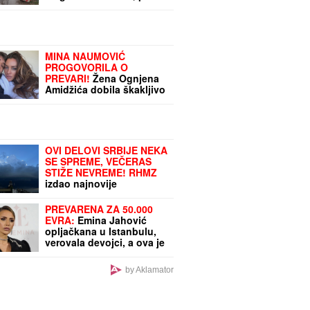
uzeli telefone u ruke: Za
sve je KRIVA ONA
MINA NAUMOVIĆ
PROGOVORILA O
PREVARI!
Žena Ognjena
Amidžića dobila škakljivo
pitanje, pa iskreno
priznala: "To je lakše"
OVI DELOVI SRBIJE NEKA
SE SPREME, VEČERAS
STIŽE NEVREME! RHMZ
izdao najnovije
upozorenje: Pljuštaće,
gromovi će da TUTNJE, a
PREVARENA ZA 50.000
duvaće OLUJNI vetar
EVRA:
Emina Jahović
opljačkana u Istanbulu,
verovala devojci, a ova je
posle svega blokirala na
mrežama
by Aklamator