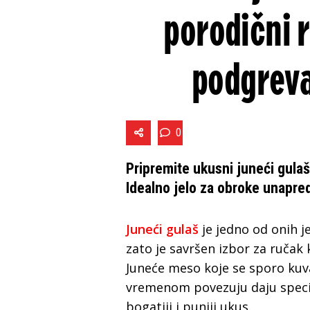
porodični r
podgreva
0
Pripremite ukusni juneći gulaš
Idealno jelo za obroke unapre
Juneći gulaš
je jedno od onih je
zato je savršen izbor za ručak
Juneće meso koje se sporo kuva, 
vremenom povezuju daju specija
bogatiji i puniji ukus.