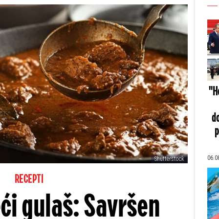
"He
do
p
06.0
Shutterstock
RECEPTI
ći gulaš: Savršen