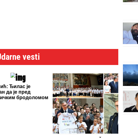
Udarne vesti
ић: Ђилас је
ан да је пред
тичким бродоломом