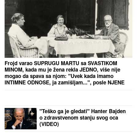
Frojd varao SUPRUGU MARTU sa SVASTIKOM
MINOM, kada mu je žena rekla JEDNO, više nije
mogao da spava sa njom: "Uvek kada imamo
INTIMNE ODNOSE, ja zamišljam...", posle NJENE
SMRTI pao u očaj
"Teško ga je gledati" Hanter Bajden
o zdravstvenom stanju svog oca
(VIDEO)