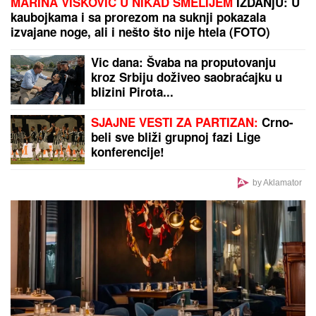
MARINA VISKOVIĆ U NIKAD SMELIJEM
IZDANjU: U
kaubojkama i sa prorezom na suknji pokazala
izvajane noge, ali i nešto što nije htela (FOTO)
Vic dana: Švaba na proputovanju
kroz Srbiju doživeo saobraćajku u
blizini Pirota...
SJAJNE VESTI ZA PARTIZAN:
Crno-
beli sve bliži grupnoj fazi Lige
konferencije!
by Aklamator