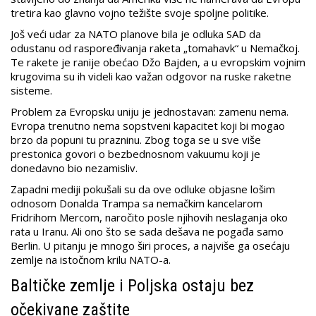
tretira kao glavno vojno težište svoje spoljne politike.
Još veći udar za NATO planove bila je odluka SAD da
odustanu od raspoređivanja raketa „tomahavk“ u Nemačkoj.
Te rakete je ranije obećao Džo Bajden, a u evropskim vojnim
krugovima su ih videli kao važan odgovor na ruske raketne
sisteme.
Problem za Evropsku uniju je jednostavan: zamenu nema.
Evropa trenutno nema sopstveni kapacitet koji bi mogao
brzo da popuni tu prazninu. Zbog toga se u sve više
prestonica govori o bezbednosnom vakuumu koji je
donedavno bio nezamisliv.
Zapadni mediji pokušali su da ove odluke objasne lošim
odnosom Donalda Trampa sa nemačkim kancelarom
Fridrihom Mercom, naročito posle njihovih neslaganja oko
rata u Iranu. Ali ono što se sada dešava ne pogađa samo
Berlin. U pitanju je mnogo širi proces, a najviše ga osećaju
zemlje na istočnom krilu NATO-a.
Baltičke zemlje i Poljska ostaju bez
očekivane zaštite