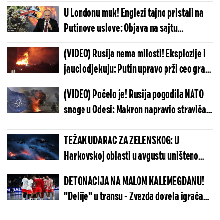
dronovi ne prestaju da udaraju - koliko
U Londonu muk! Englezi tajno pristali na
može još Moskva da izdrži?!
Putinove uslove: Objava na sajtu
britanske vlade šokirala svet
(VIDEO) Rusija nema milosti! Eksplozije i
jauci odjekuju: Putin upravo prži ceo grad,
stižu stravični snimci sa lica mesta
(VIDEO) Počelo je! Rusija pogodila NATO
snage u Odesi: Makron napravio stravičan
potez, Putin odgovorio najsurovije
moguće
TEŽAK UDARAC ZA ZELENSKOG: U
Harkovskoj oblasti u avgustu uništeno
više od 100 „baba jaga“
DETONACIJA NA MALOM KALEMEGDANU!
"Delije" u transu - Zvezda dovela igrača
Real Madrida!