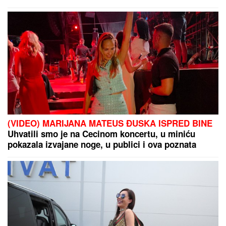
(VIDEO) MARIJANA MATEUS ĐUSKA ISPRED BINE
Uhvatili smo je na Cecinom koncertu, u miniću
pokazala izvajane noge, u publici i ova poznata
pevačica uživa sa mužem