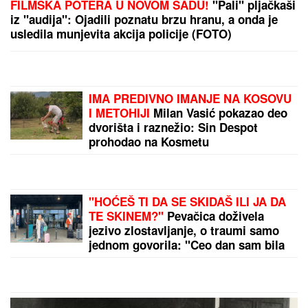
FILMSKA POTERA U NOVOM SADU!
"Pali" pljačkaši
iz "audija": Ojadili poznatu brzu hranu, a onda je
usledila munjevita akcija policije (FOTO)
IMA PREDIVNO IMANJE NA KOSOVU
I METOHIJI
Milan Vasić pokazao deo
dvorišta i raznežio: Sin Despot
prohodao na Kosmetu
"HOĆEŠ TI DA SE SKIDAŠ ILI JA DA
TE SKINEM?"
Pevačica doživela
jezivo zlostavljanje, o traumi samo
jednom govorila: "Ceo dan sam bila
zaključana"