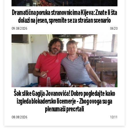
Dramatična poruka stranovnicima Kijeva: Znate li šta
dolazi na jesen, spremite se za strašan scenario
09.08.2026
06:20
Šok slike Gagija Jovanovića! Dobro pogledajte kako
izgleda blokadersko licemerje - Zbog ovoga su ga
plenumaši precrtali
08.08.2026
13:11