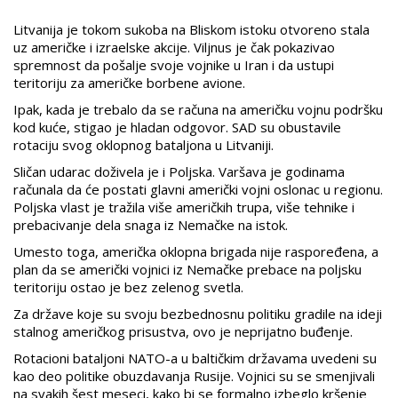
Litvanija je tokom sukoba na Bliskom istoku otvoreno stala
uz američke i izraelske akcije. Viljnus je čak pokazivao
spremnost da pošalje svoje vojnike u Iran i da ustupi
teritoriju za američke borbene avione.
Ipak, kada je trebalo da se računa na američku vojnu podršku
kod kuće, stigao je hladan odgovor. SAD su obustavile
rotaciju svog oklopnog bataljona u Litvaniji.
Sličan udarac doživela je i Poljska. Varšava je godinama
računala da će postati glavni američki vojni oslonac u regionu.
Poljska vlast je tražila više američkih trupa, više tehnike i
prebacivanje dela snaga iz Nemačke na istok.
Umesto toga, američka oklopna brigada nije raspoređena, a
plan da se američki vojnici iz Nemačke prebace na poljsku
teritoriju ostao je bez zelenog svetla.
Za države koje su svoju bezbednosnu politiku gradile na ideji
stalnog američkog prisustva, ovo je neprijatno buđenje.
Rotacioni bataljoni NATO-a u baltičkim državama uvedeni su
kao deo politike obuzdavanja Rusije. Vojnici su se smenjivali
na svakih šest meseci, kako bi se formalno izbeglo kršenje