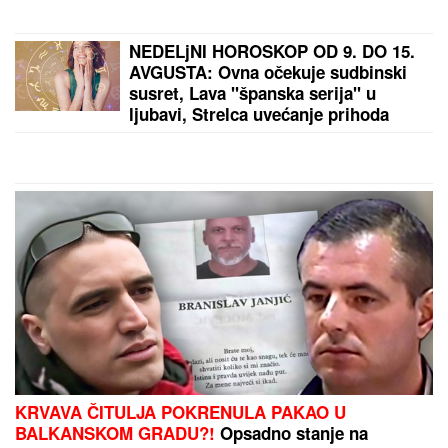
NEDELjNI HOROSKOP OD 9. DO 15.
AVGUSTA: Ovna očekuje sudbinski
susret, Lava "španska serija" u
ljubavi, Strelca uvećanje prihoda
KRVAVA ČITULJA POKRENULA PAKAO U
BALKANSKOM GRADU?!
Opsadno stanje na