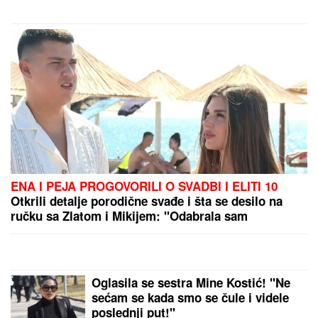
duga Zviceru, onda je usledio HAOS
(FOTO)
ENA I PEJA PROGOVORILI O SVADBI I ELITI 10
Otkrili detalje porodične svađe i šta se desilo na
ručku sa Zlatom i Mikijem: "Odabrala sam
venčanicu, pevaće Andreana Čekić"
Oglasila se sestra Mine Kostić! "Ne
sećam se kada smo se čule i videle
poslednji put!"