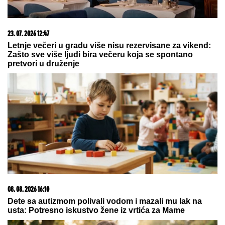
23. 07. 2026 12:47
Letnje večeri u gradu više nisu rezervisane za vikend:
Zašto sve više ljudi bira večeru koja se spontano
pretvori u druženje
08. 08. 2026 16:10
Dete sa autizmom polivali vodom i mazali mu lak na
usta: Potresno iskustvo žene iz vrtića za Mame