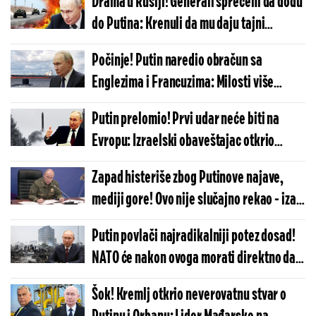
Drama u Rusiji! Generali sprečeni da dođu
do Putina: Krenuli da mu daju tajni
izveštaj, a onda - šok
Počinje! Putin naredio obračun sa
Englezima i Francuzima: Milosti više
nema, Moskva ide do samog kraja
Putin prelomio! Prvi udar neće biti na
Evropu: Izraelski obaveštajac otkrio
neočekivanu metu po kojoj će Rusija
Zapad histeriše zbog Putinove najave,
raspaliti
mediji gore! Ovo nije slučajno rekao - iza
reči se se krije zloslutna poruka
Putin povlači najradikalniji potez dosad!
NATO će nakon ovoga morati direktno da
napadne Moskvu? Obaveštajac zatresao
Šok! Kremlj otkrio neverovatnu stvar o
planetu