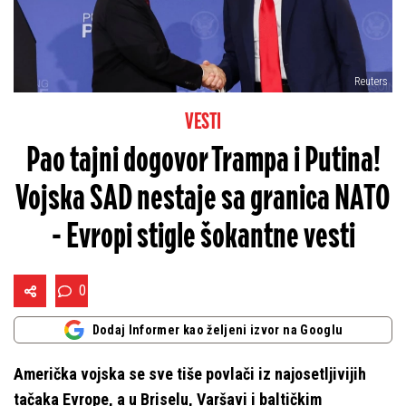
Reuters
VESTI
Pao tajni dogovor Trampa i Putina!
Vojska SAD nestaje sa granica NATO
- Evropi stigle šokantne vesti
0
Dodaj Informer kao željeni izvor na Googlu
Američka vojska se sve tiše povlači iz najosetljivijih
tačaka Evrope, a u Briselu, Varšavi i baltičkim