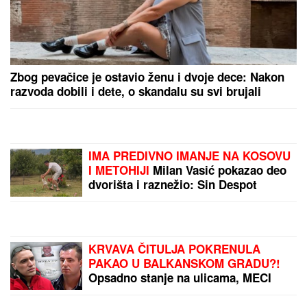
Zbog pevačice je ostavio ženu i dvoje dece: Nakon
razvoda dobili i dete, o skandalu su svi brujali
IMA PREDIVNO IMANJE NA KOSOVU
I METOHIJI
Milan Vasić pokazao deo
dvorišta i raznežio: Sin Despot
prohodao na Kosmetu
KRVAVA ČITULJA POKRENULA
PAKAO U BALKANSKOM GRADU?!
Opsadno stanje na ulicama, MECI
LETE NA SVE STRANE: Drama
počela ubistvom na sastanku zbog