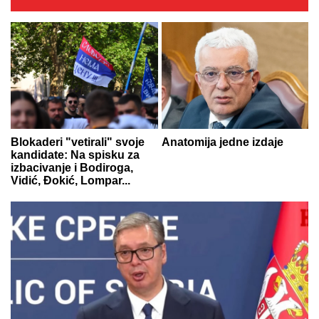
Blokaderi "vetirali" svoje
Anatomija jedne izdaje
kandidate: Na spisku za
izbacivanje i Bodiroga,
Vidić, Đokić, Lompar...