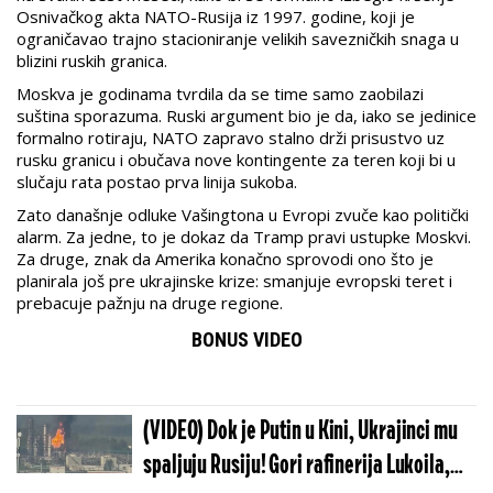
Osnivačkog akta NATO-Rusija iz 1997. godine, koji je
ograničavao trajno stacioniranje velikih savezničkih snaga u
blizini ruskih granica.
Moskva je godinama tvrdila da se time samo zaobilazi
suština sporazuma. Ruski argument bio je da, iako se jedinice
formalno rotiraju, NATO zapravo stalno drži prisustvo uz
rusku granicu i obučava nove kontingente za teren koji bi u
slučaju rata postao prva linija sukoba.
Zato današnje odluke Vašingtona u Evropi zvuče kao politički
alarm. Za jedne, to je dokaz da Tramp pravi ustupke Moskvi.
Za druge, znak da Amerika konačno sprovodi ono što je
planirala još pre ukrajinske krize: smanjuje evropski teret i
prebacuje pažnju na druge regione.
BONUS VIDEO
(VIDEO) Dok je Putin u Kini, Ukrajinci mu
spaljuju Rusiju! Gori rafinerija Lukoila,