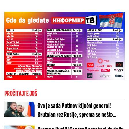
PROČITAJTE JOŠ
Ovo je sada Putinov ključni general!
Brutalan rez Rusije, sprema se nešto
krupno u Ukrajini?