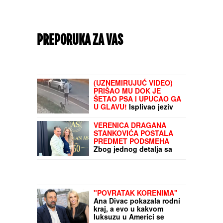
PREPORUKA ZA VAS
(UZNEMIRUJUĆ VIDEO)
PRIŠAO MU DOK JE
ŠETAO PSA I UPUCAO GA
U GLAVU!
Isplivao jeziv
snimak pokušaja ubistva
Elezovog saradnika u
VERENICA DRAGANA
Sarajevu: Policija
STANKOVIĆA POSTALA
strahuje od jednog
PREDMET PODSMEHA
scenarija
Zbog jednog detalja sa
veridbe je urnišu na
mrežama: "Bukvalno dva
dinara"
"POVRATAK KORENIMA"
Ana Divac pokazala rodni
kraj, a evo u kakvom
luksuzu u Americi se