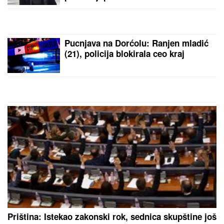
Pucnjava na Dorćolu: Ranjen mladić
(21), policija blokirala ceo kraj
Priština: Istekao zakonski rok, sednica skupštine još