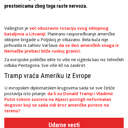
prestonicama zbog toga raste nervoza.
Vašington je
već obustavio rotaciju svog oklopnog
bataljona u Litvaniji
. Planirano raspoređivanje američke
oklopne brigade u Poljskoj je otkazano. Bela kuća nije
prihvatila ni zahtev Varšave
da se deo američkih snaga iz
Nemačke prebaci bliže ruskoj granici.
Za evropske političke elite to više ne izgleda kao niz tehničkih
odluka Pentagona. Sve više liči na zaokret.
Tramp vraća Ameriku iz Evrope
U evropskim diplomatskim krugovima sada se sve češće
postavlja isto pitanje:
da li su Donald Tramp i Vladimir
Putin tokom susreta na Aljasci postigli neformalan
dogovor koji se sada vidi kroz američke poteze na
terenu?
Udarne vesti