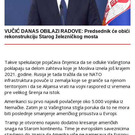
VUČIĆ DANAS OBILAZI RADOVE: Predsednik će obići
rekonstrukciju Starog železničkog mosta
Takve spekulacije pojačava činjenica da se odluke Vašingtona
poklapaju sa delom zahteva koje je Moskva iznela još krajem
2021. godine. Rusija je tada tražila da se NATO
infrastruktura povuče iz zemalja koje se graniče sa njenom
teritorijom i da se Alijansa vrati na vojni raspored iz vremena
pre velikog širenja na istok.
Amerikanci su prvo najavili povlačenje oko 5.000 vojnika iz
Nemačke. Zatim je iz Vašingtona stigla poruka da to ne mora
biti poslednje smanjenje američkog prisustva u Evropi.
Tramp je otvoreno najavio dodatno kresanje američkih
snaga na Starom kontinentu. Time je evropskim saveznicima
stavljeno do znanja da Amerika više ne namerava da Evropu