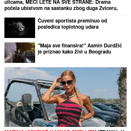
ulicama, MECI LETE NA SVE STRANE: Drama
počela ubistvom na sastanku zbog duga Zviceru,
onda je usledio HAOS (FOTO)
Čuveni sportista preminuo od
posledica toplotnog udara
"Maja sve finansira!" Asmin Durdžić
je priznao kako živi u Beogradu