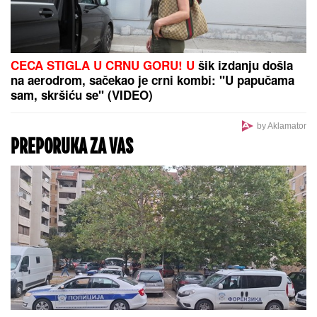
CECA STIGLA U CRNU GORU! U
šik izdanju došla
na aerodrom, sačekao je crni kombi: "U papučama
sam, skršiću se" (VIDEO)
by Aklamator
PREPORUKA ZA VAS