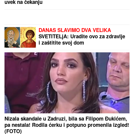
uvek na čekanju
DANAS SLAVIMO DVA VELIKA
SVETITELjA: Uradite ovo za zdravlje
i zaštitite svoj dom
Nizala skandale u Zadruzi, bila sa Filipom Đukićem,
pa nestala! Rodila ćerku i potpuno promenila izgled!
(FOTO)