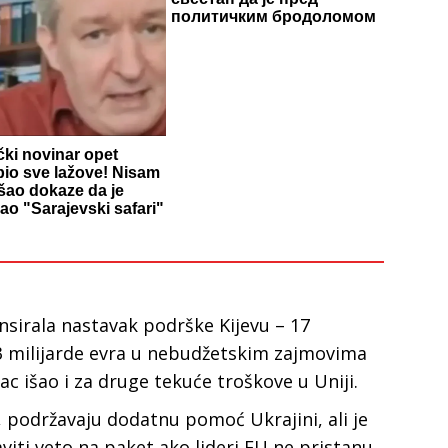
политичким бродоломом
ki novinar opet
pio sve lažove! Nisam
šao dokaze da je
ao "Sarajevski safari"
sirala nastavak podrške Kijevu – 17
33 milijarde evra u nebudžetskim zajmovima
c išao i za druge tekuće troškove u Uniji.
 podržavaju dodatnu pomoć Ukrajini, ali je
viti veto na paket ako lideri EU ne pristanu