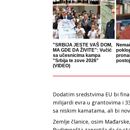
"SRBIJA JESTE VAŠ DOM,
Nemač
MA GDE DA ŽIVITE": Vučić
poklo
sa učesnicima kampa
prona
"Srbija te zove 2026"
postoj
(VIDEO)
Dodatim sredstvima EU bi finan
milijardi evra u grantovima i 
sa niskim kamatama, ali bi nova
Zemlje članice, osim Mađarske,
Budimpešta zapretila da će sta