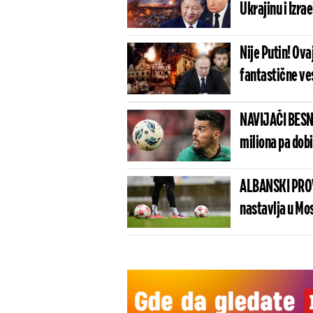
Ukrajinu i Izra
Nije Putin! Ova
fantastične ves
NAVIJAČI BESN
miliona pa dob
ALBANSKI PROV
nastavlja u Mo