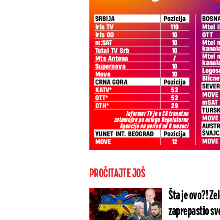
PROČITAJTE JOŠ
Šta je ovo?! Ze
zaprepastio sve