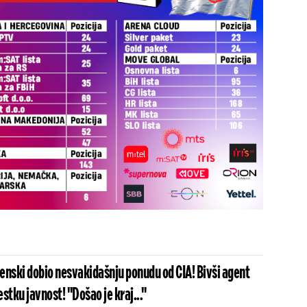
lenski dobio nesvakidašnju ponudu od CIA! Bivši agent
stku javnost! "Došao je kraj..."