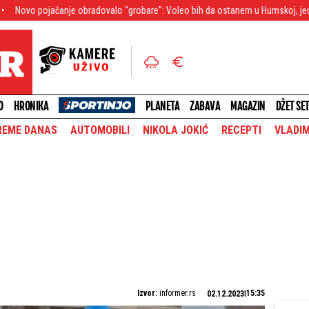
anje obradovalo "grobare": Voleo bih da ostanem u Humskoj, jedva čekam derbi
O
HRONIKA
PLANETA
ZABAVA
MAGAZIN
DŽET SE
REME DANAS
AUTOMOBILI
NIKOLA JOKIĆ
RECEPTI
VLADIM
Izvor:
informer.rs
15:35
02.12.2023