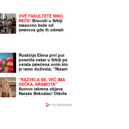
OVE FAKULTETE NIKO
NEĆE!
Brucoši u Srbiji
masovno beže od
smerova gde ih odmah
čeka posao i sigurna
plata
Ruskinja Elena prvi put
posetila vašar u Srbiji pa
ostala zatečena onim što
je tamo doživela: "Nisam
bila spremna za ovo"
(VIDEO)
"RAZVELA SE, VEĆ IMA
DEČKA, SRAMOTA"
Surovo iskrena objava
Nataše Bekvalac! Otkrila
sa čime se svaka žena
danas suočava, svima
by Aklamator
zapušila usta