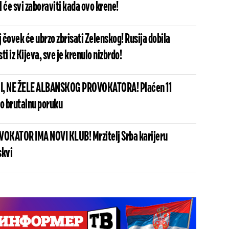
el će svi zaboraviti kada ovo krene!
j čovek će ubrzo zbrisati Zelenskog! Rusija dobila
ti iz Kijeva, sve je krenulo nizbrdo!
I, NE ŽELE ALBANSKOG PROVOKATORA! Plaćen 11
io brutalnu poruku
OKATOR IMA NOVI KLUB! Mrzitelj Srba karijeru
skvi