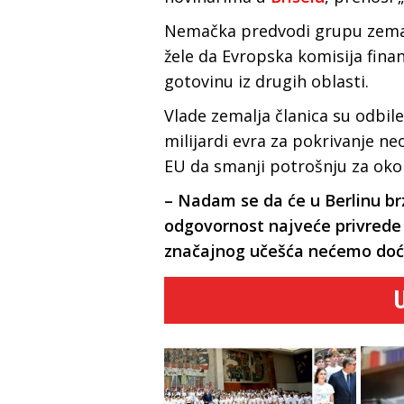
Nemačka predvodi grupu zemalj
žele da Evropska komisija finan
gotovinu iz drugih oblasti.
Vlade zemalja članica su odbil
milijardi evra za pokrivanje ne
EU da smanji potrošnju za oko 1
– Nadam se da će u Berlinu b
odgovornost najveće privrede 
značajnog učešća nećemo doć