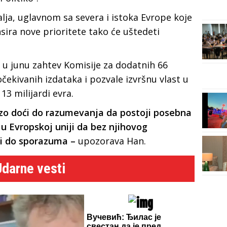
a, uglavnom sa severa i istoka Evrope koje
sira nove prioritete tako će uštedeti
e u junu zahtev Komisije za dodatnih 66
očekivanih izdataka i pozvale izvršnu vlast u
3 milijardi evra.
rzo doći do razumevanja da postoji posebna
u Evropskoj uniji da bez njihovog
i do sporazuma –
upozorava Han.
Udarne vesti
Вучевић: Ђилас је
свестан да је пред