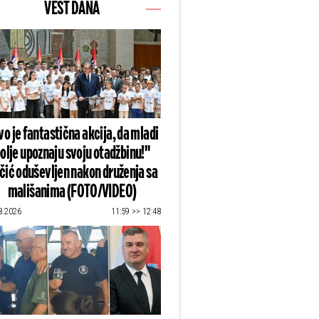
VEST DANA
o je fantastična akcija, da mladi
olje upoznaju svoju otadžbinu!"
čić oduševljen nakon druženja sa
mališanima (FOTO/VIDEO)
8.2026
11:59 >> 12:48