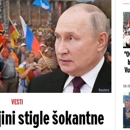
"Ov
b
Vu
06.0
Reuters
VESTI
ini stigle šokantne