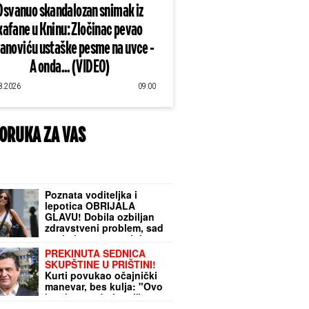
Osvanuo skandalozan snimak iz
kafane u Kninu: Zločinac pevao
lanoviću ustaške pesme na uvce -
A onda... (VIDEO)
8.2026
09:00
ORUKA ZA VAS
Poznata voditeljka i
lepotica OBRIJALA
GLAVU! Dobila ozbiljan
zdravstveni problem, sad
pozirala potpuno ćelava:
"Ja sam živi dokaz da
PREKINUTA SEDNICA
možemo da prevaziđemo
SKUPŠTINE U PRIŠTINI!
svaku traumu"
Kurti povukao očajnički
manevar, bes kulja: "Ovo
je vrhunac drskosti"
(VIDEO)