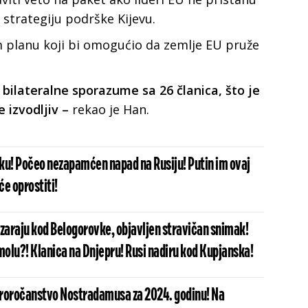
 strategiju podrške Kijevu.
m planu koji bi omogućio da zemlje EU pruže
bilateralne sporazume sa 26 članica, što je
e izvodljiv –
rekao je Han.
ku! Počeo nezapamćen napad na Rusiju! Putin im ovaj
e oprostiti!
azaraju kod Belogorovke, objavljen stravičan snimak!
olu?! Klanica na Dnjepru! Rusi nadiru kod Kupjanska!
roročanstvo Nostradamusa za 2024. godinu! Na