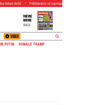
!
Približavamo se najcrnjem scenariju: Ako Iran ovo uradi, sledi totalni rat i c
DNEVNE
NOVINE
SRBIJA
T
IR PUTIN
DONALD TRAMP