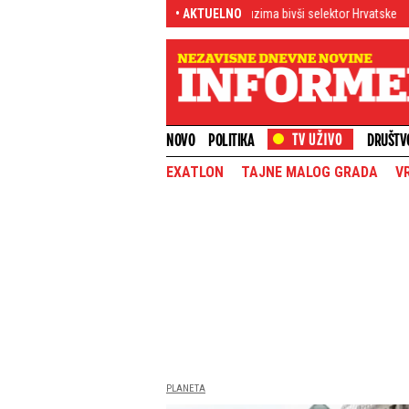
luku! Evo koju reprezentaciju preuzima bivši selektor Hrvatske
• AKTUELNO
Novo pojač
NOVO
POLITIKA
DRUŠTV
EXATLON
TAJNE MALOG GRADA
V
PLANETA