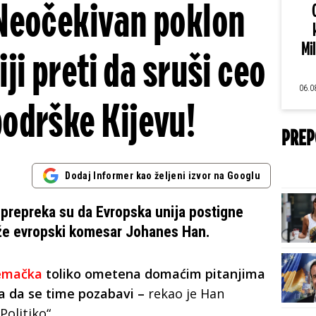
! Neočekivan poklon
Mi
i preti da sruši ceo
06.0
odrške Kijevu!
PREP
Dodaj Informer kao željeni izvor na Googlu
 prepreka su da Evropska unija postigne
že evropski komesar Johanes Han.
emačka
toliko ometena domaćim pitanjima
a da se time pozabavi –
rekao je Han
Politiko“.