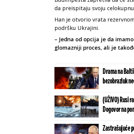
da preispitaju svoju celokupnu
Han je otvorio vrata rezervno
podršku Ukrajini.
– Jedna od opcija je da imamo 
glomazniji proces, ali je takođ
Drama na Balti
bezobrazluk neć
(UŽIVO) Rusi r
Dogovor na pom
Zastrašujuće p