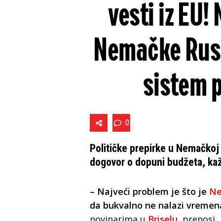
vesti iz EU
Nemačke Rusij
sistem p
0
Političke prepirke u Nemačkoj
dogovor o dopuni budžeta, ka
– Najveći problem je što je
N
da bukvalno ne nalazi vremen
novinarima u
Briselu
, prenosi „