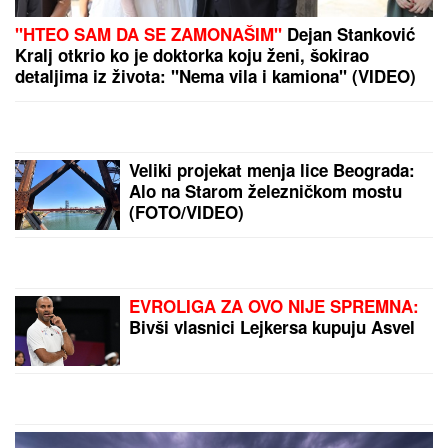
"HOĆEŠ TI DA SE SKIDAŠ ILI JA DA TE SKINEM?"
Pevačica doživela jezivo zlostavljanje, o traumi
samo jednom govorila: "Ceo dan sam bila
zaključana"
ENA I PEJA PROGOVORILI O