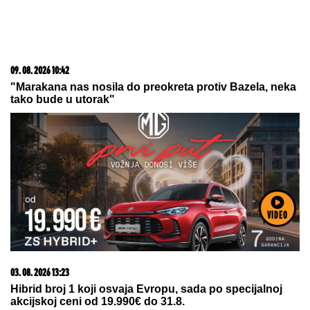
NOVI NADAL GAZI SVE PRED
SOBOM!
Španac počistio Lehečku i
otišao u četvrtfinale Montreala
VIDEO