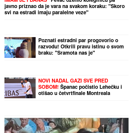
Hitno se oglasio RHMZ: Ovi delovi zemlje
najugroženiji
MARINA VISKOVIĆ U NIKAD
SMELIJEM
IZDANjU: U kaubojkama i
sa prorezom na suknji pokazala
izvajane noge, ali i nešto što nije
htela (FOTO)