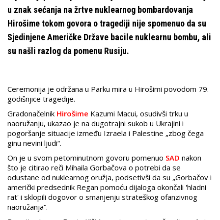
u znak sećanja na žrtve nuklearnog bombardovanja
Hirošime tokom govora o tragediji nije spomenuo da su
Sjedinjene Američke Države bacile nuklearnu bombu, ali
su našli razlog da pomenu Rusiju.
Ceremonija je održana u Parku mira u Hirošimi povodom 79.
godišnjice tragedije.
Gradonačelnik
Hirošime
Kazumi Macui, osudivši trku u
naoružanju, ukazao je na dugotrajni sukob u Ukrajini i
pogoršanje situacije između Izraela i Palestine „zbog čega
ginu nevini ljudi“.
On je u svom petominutnom govoru pomenuo
SAD
nakon
što je citirao reči Mihaila Gorbačova o potrebi da se
odustane od nuklearnog oružja, podsetivši da su „Gorbačov i
američki predsednik Regan pomoću dijaloga okončali 'hladni
rat' i sklopili dogovor o smanjenju strateškog ofanzivnog
naoružanja“.