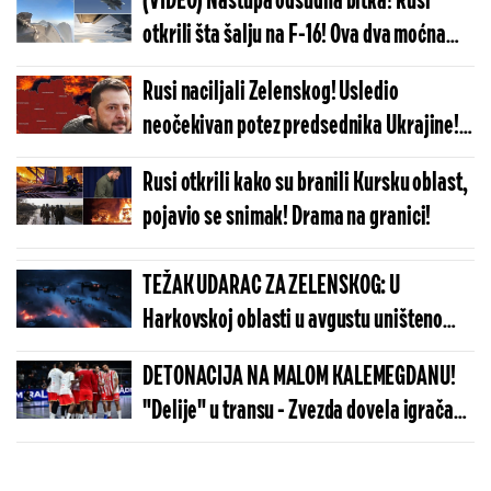
(VIDEO) Nastupa odsudna bitka! Rusi
su sada mnogo jasnije!
otkrili šta šalju na F-16! Ova dva moćna
aviona će mu presuditi, Ukrajina nije ni
Rusi naciljali Zelenskog! Usledio
svesna šta je čeka!
neočekivan potez predsednika Ukrajine!
Planirao da ide na front, a onda doneo
Rusi otkrili kako su branili Kursku oblast,
iznenadnu odluku!
pojavio se snimak! Drama na granici!
TEŽAK UDARAC ZA ZELENSKOG: U
Harkovskoj oblasti u avgustu uništeno
više od 100 „baba jaga“
DETONACIJA NA MALOM KALEMEGDANU!
"Delije" u transu - Zvezda dovela igrača
Real Madrida!