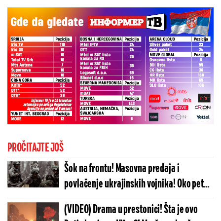
PROČITAJTE JOŠ
Šok na frontu! Masovna predaja i
povlačenje ukrajinskih vojnika! Oko pet
hiljada ljudi prešlo na rusku stranu?!
(VIDEO) Drama u prestonici! Šta je ovo