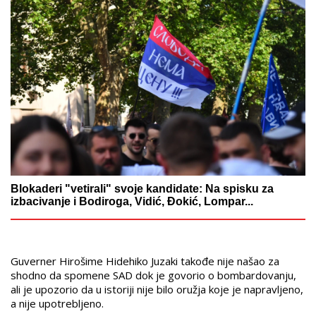
Blokaderi "vetirali" svoje kandidate: Na spisku za
izbacivanje i Bodiroga, Vidić, Đokić, Lompar...
Guverner Hirošime Hidehiko Juzaki takođe nije našao za
shodno da spomene SAD dok je govorio o bombardovanju,
ali je upozorio da u istoriji nije bilo oružja koje je napravljeno,
a nije upotrebljeno.