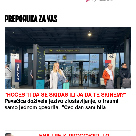
HAOS NA PRIMORJU!
Đoković u izdanju u kom
ga NIKADA niste videli!
Skače na bini i peva,
raspametio publiku
(VIDEO)