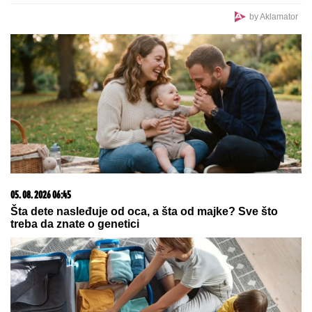
(FOTO) MINI BELA HALJINA I IZVAJANE NOGE
Ćerka Goce Tržan objavila sliku iz provoda, mreže
se usijale