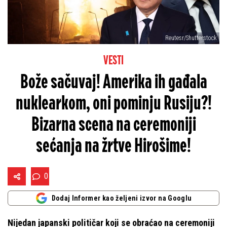
Reutesr/Shutterstock
VESTI
Bože sačuvaj! Amerika ih gađala
nuklearkom, oni pominju Rusiju?!
Bizarna scena na ceremoniji
sećanja na žrtve Hirošime!
0
Dodaj Informer kao željeni izvor na Googlu
Nijedan japanski političar koji se obraćao na ceremoniji