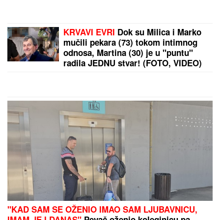
SRBIJA NA UDARU
PLjUSKOVA SA GRMLjAVINOM