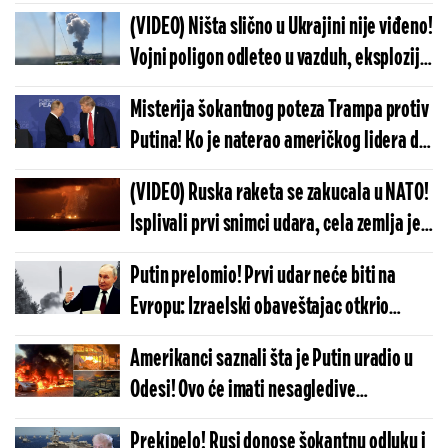
Ruska raketa zaprepastila najveće
(VIDEO) Ništa slično u Ukrajini nije viđeno!
stručnjake Vašingtona
Vojni poligon odleteo u vazduh, eksplozije
trajale satima - nešto veoma čudno se
Misterija šokantnog poteza Trampa protiv
dogodilo
Putina! Ko je naterao američkog lidera da
ovo uradi? Rusija neće sedeti skrštenih
(VIDEO) Ruska raketa se zakucala u NATO!
ruku
Isplivali prvi snimci udara, cela zemlja je
na nogama, situacija izmiče kontroli
Putin prelomio! Prvi udar neće biti na
Evropu: Izraelski obaveštajac otkrio
neočekivanu metu po kojoj će Rusija
Amerikanci saznali šta je Putin uradio u
raspaliti
Odesi! Ovo će imati nesagledive
posledice, sudbina Ukrajine je upravo
Prekipelo! Rusi donose šokantnu odluku i