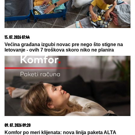
ON JE NOVI UČESNIK ELITE 10
Željko Mitrović potvrdio njegov
ulazak: Nestao iz javnosti, pa pravio
skandale i bio hapšen