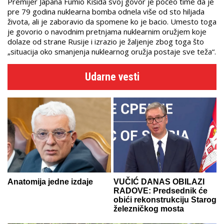
Premijer Japana Fumio Kišida svoj govor je počeo time da je
pre 79 godina nuklearna bomba odnela više od sto hiljada
života, ali je zaboravio da spomene ko je bacio. Umesto toga
je govorio o navodnim pretnjama nuklearnim oružjem koje
dolaze od strane Rusije i izrazio je žaljenje zbog toga što
„situacija oko smanjenja nuklearnog oružja postaje sve teža“.
Udarne vesti
Anatomija jedne izdaje
VUČIĆ DANAS OBILAZI
RADOVE: Predsednik će
obići rekonstrukciju Starog
železničkog mosta