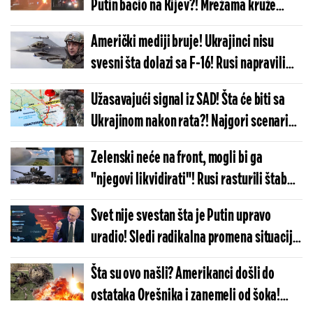
Putin bacio na Kijev?! Mrežama kruže
stravični snimci, eksplozije odjekuju
Američki mediji bruje! Ukrajinci nisu
gradom!
svesni šta dolazi sa F-16! Rusi napravili
milion problema Kijevu, višemesečna
Užasavajući signal iz SAD! Šta će biti sa
kampanja urodila plodom!
Ukrajinom nakon rata?! Najgori scenario
na pomolu: Amerikanci će odbiti...
Zelenski neće na front, mogli bi ga
"njegovi likvidirati"! Rusi rasturili štab
Desnog sektora, nema Rusa u RDK
Svet nije svestan šta je Putin upravo
(FOTO/VIDEO)
uradio! Sledi radikalna promena situacije
na frontu, ruska vojska je ovo dugo
Šta su ovo našli? Amerikanci došli do
čekala!
ostataka Orešnika i zanemeli od šoka!