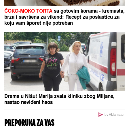
"HTEO SAM DA SE ZAMONAŠIM"
Dejan Stanković
Kralj otkrio ko je doktorka koju ženi, šokirao
detaljima iz života: "Nema vila i kamiona" (VIDEO)
Veliki projekat menja lice Beograda:
Alo na Starom železničkom mostu
(FOTO/VIDEO)