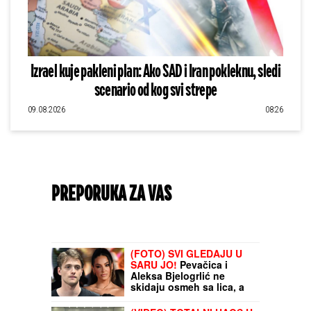
Izrael kuje pakleni plan: Ako SAD i Iran pokleknu, sledi
scenario od kog svi strepe
09.08.2026
08:26
PREPORUKA ZA VAS