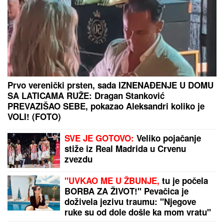
SRBIJA DOBIJA NOVU SAOBRAĆAJNU ARTERIJU:
„Vojvođansko P“ spaja Beograd, Zrenjanin i Novi
Sad – Stiže se za tren