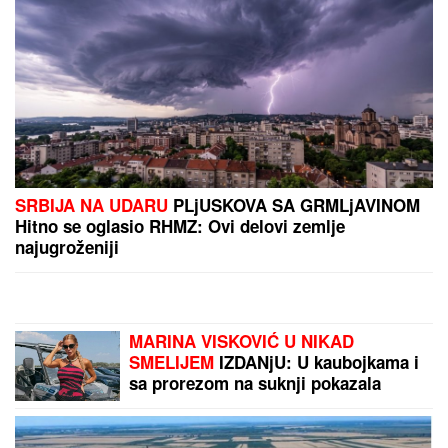
SVADBI I ELITI 10
Otkrili detalje
porodične svađe i šta se desilo na
ručku sa Zlatom i Mikijem:
"Odabrala sam venčanicu, pevaće
Andreana Čekić"
(FOTO) EVO GDE SE NALAZI PRVI
MUŽ JOVANE JEREMIĆ
Dok svi
bruje o Draganovoj veridbi, Vojislav
napustio Srbiju, a voditeljki je velika
podrška: "Brak nam je bio savršen"