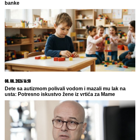
KRVAVI EVRI
Dok su Milica i Marko
mučili pekara (73) tokom intimnog
odnosa, Martina (30) je u "puntu"
radila JEDNU stvar! (FOTO, VIDEO)