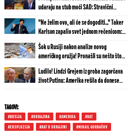
odlučena
udaraju na stub moći SAD: Stravični
planovi vojnih krugova Moskve izašli na
"Ne želim ovo, ali će se dogoditi..." Taker
videlo
Karlson zapalio svet jednom rečenicom:
Evo kakva nezapamćena katastrofa dolazi
Šok u Rusiji nakon analize novog
američkog oružja! Pronašli su nešto što
niko nije očekivao
Ludilo! Lindzi Grejem iz groba zagorčava
život Putinu: Amerika rešila da donese
šokantnu odluku protiv RUsije
TAGOVI:
RUSIJA
UKRAJINA
AMERIKA
RAT
EKSPLOZIJA
RAT U UKRAJINI
MIHAIL GORBAČOV