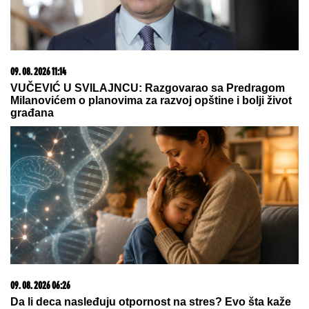
"KAD SAM SE OŽENIO IMAO SAM LJUBAVNICU,
IMAM JE I DANAS"
Pevač oženio koleginicu pa
javno priznao da je vara na svakom koraku: "Skoro
svi na estradi imaju paralelne veze"