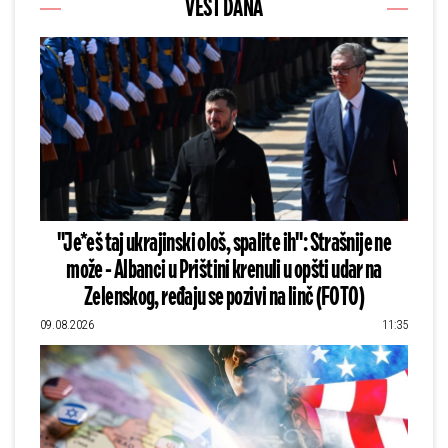
VEST DANA
"Je*eš taj ukrajinski ološ, spalite ih": Strašnije ne
može - Albanci u Prištini krenuli u opšti udar na
Zelenskog, ređaju se pozivi na linč (FOTO)
09.08.2026
11:35