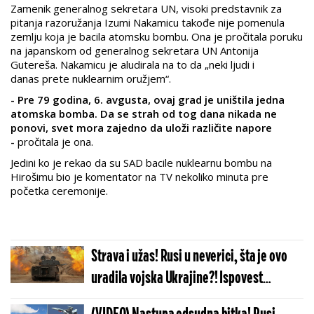
Zamenik generalnog sekretara UN, visoki predstavnik za
pitanja razoružanja Izumi Nakamicu takođe nije pomenula
zemlju koja je bacila atomsku bombu. Ona je pročitala poruku
na japanskom od generalnog sekretara UN Antonija
Gutereša. Nakamicu je aludirala na to da „neki ljudi i
danas prete nuklearnim oružjem“.
- Pre 79 godina, 6. avgusta, ovaj grad je uništila jedna
atomska bomba. Da se ​​strah od tog dana nikada ne
ponovi, svet mora zajedno da uloži različite napore
-
pročitala je ona.
Jedini ko je rekao da su SAD bacile nuklearnu bombu na
Hirošimu bio je komentator na TV nekoliko minuta pre
početka ceremonije.
Strava i užas! Rusi u neverici, šta je ovo
uradila vojska Ukrajine?! Ispovest
komandira ledi krv u žilama, neke stvari