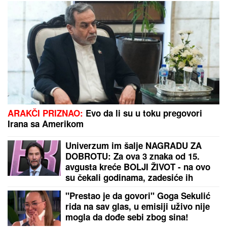
ČOKO-MOKO TORTA
sa gotovim korama - kremasta,
brza i savršena za vikend: Recept za poslasticu za
koju vam šporet nije potreban
Drama u Nišu! Marija zvala kliniku zbog Miljane,
nastao neviđeni haos
by Aklamator
PREPORUKA ZA VAS