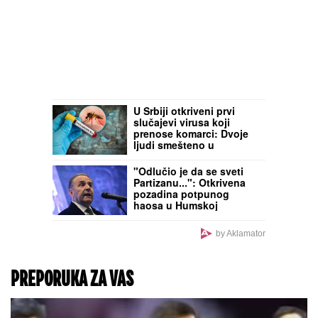
U Srbiji otkriveni prvi
slučajevi virusa koji
prenose komarci: Dvoje
ljudi smešteno u
Infektivnu kliniku,
oglasio se "Batut"
"Odlučio je da se sveti
Partizanu...": Otkrivena
pozadina potpunog
haosa u Humskoj
by Aklamator
PREPORUKA ZA VAS