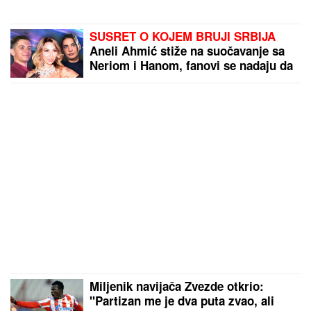
SUSRET O KOJEM BRUJI SRBIJA
Aneli Ahmić stiže na suočavanje sa
Neriom i Hanom, fanovi se nadaju da
se u sve umeša i Sita Ahmić
Miljenik navijača Zvezde otkrio:
"Partizan me je dva puta zvao, ali