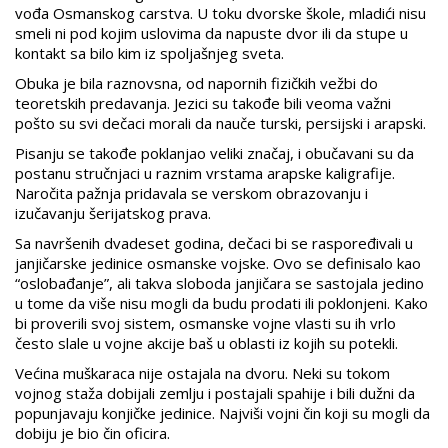
vođa Osmanskog carstva. U toku dvorske škole, mladići nisu
smeli ni pod kojim uslovima da napuste dvor ili da stupe u
kontakt sa bilo kim iz spoljašnjeg sveta.
Obuka je bila raznovsna, od napornih fizičkih vežbi do
teoretskih predavanja. Jezici su takođe bili veoma važni
pošto su svi dečaci morali da nauče turski, persijski i arapski.
Pisanju se takođe poklanjao veliki značaj, i obučavani su da
postanu stručnjaci u raznim vrstama arapske kaligrafije.
Naročita pažnja pridavala se verskom obrazovanju i
izučavanju šerijatskog prava.
Sa navršenih dvadeset godina, dečaci bi se raspoređivali u
janjičarske jedinice osmanske vojske. Ovo se definisalo kao
“oslobađanje”, ali takva sloboda janjičara se sastojala jedino
u tome da više nisu mogli da budu prodati ili poklonjeni. Kako
bi proverili svoj sistem, osmanske vojne vlasti su ih vrlo
često slale u vojne akcije baš u oblasti iz kojih su potekli.
Većina muškaraca nije ostajala na dvoru. Neki su tokom
vojnog staža dobijali zemlju i postajali spahije i bili dužni da
popunjavaju konjičke jedinice. Najviši vojni čin koji su mogli da
dobiju je bio čin oficira.