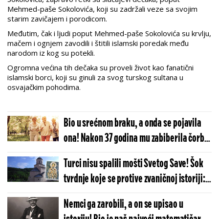
Mehmed-paše Sokolovića, koji su zadržali veze sa svojim
starim zavičajem i porodicom.
Međutim, čak i ljudi poput Mehmed-paše Sokolovića su krvlju,
mačem i ognjem zavodili i štitili islamski poredak među
narodom iz kog su potekli.
Ogromna većina tih dečaka su proveli život kao fanatični
islamski borci, koji su ginuli za svog turskog sultana u
osvajačkim pohodima.
Bio u srećnom braku, a onda se pojavila
ona! Nakon 37 godina mu zabiberila čorbu:
Zbog bizarne situacije Lazar je završio na
Turci nisu spalili mošti Svetog Save! Šok
sudu!
tvrdnje koje se protive zvaničnoj istoriji:
Evo gde se nalazi telo srpskog sveca!
Nemci ga zarobili, a on se upisao u