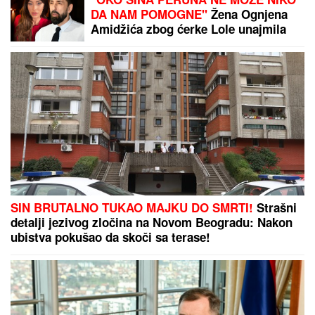
DA NAM POMOGNE"
Žena Ognjena
Amidžića zbog ćerke Lole unajmila
DADILJU IZ AZIJE, pa priznala sa
čim se suočavaju u domu! (FOTO)
SIN BRUTALNO TUKAO MAJKU DO SMRTI!
Strašni
detalji jezivog zločina na Novom Beogradu: Nakon
ubistva pokušao da skoči sa terase!