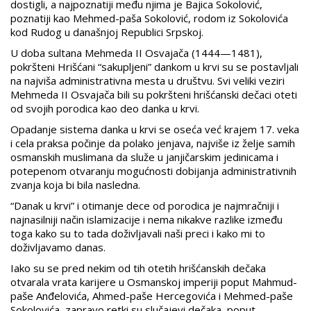
dostigli, a najpoznatiji među njima je Bajica Sokolović,
poznatiji kao Mehmed-paša Sokolović, rodom iz Sokolovića
kod Rudog u današnjoj Republici Srpskoj.
U doba sultana Mehmeda II Osvajača (1444—1481),
pokršteni Hrišćani “sakupljeni” dankom u krvi su se postavljali
na najviša administrativna mesta u društvu. Svi veliki veziri
Mehmeda II Osvajača bili su pokršteni hrišćanski dečaci oteti
od svojih porodica kao deo danka u krvi.
Opadanje sistema danka u krvi se oseća već krajem 17. veka
i cela praksa počinje da polako jenjava, najviše iz želje samih
osmanskih muslimana da služe u janjičarskim jedinicama i
potepenom otvaranju mogućnosti dobijanja administrativnih
zvanja koja bi bila nasledna.
“Danak u krvi” i otimanje dece od porodica je najmračniji i
najnasilniji način islamizacije i nema nikakve razlike između
toga kako su to tada doživljavali naši preci i kako mi to
doživljavamo danas.
Iako su se pred nekim od tih otetih hrišćanskih dečaka
otvarala vrata karijere u Osmanskoj imperiji poput Mahmud-
paše Anđelovića, Ahmed-paše Hercegovića i Mehmed-paše
Sokolovića, zapravo retki su slučajevi dečaka, poput