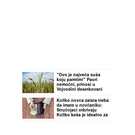
"Ovo je najveća suša
koju pamtim!" Paori
nemoćni, prinosi u
Vojvodini desetkovani
zbog vrućine
Koliko novca zaista treba
da imate u novčaniku:
Stručnjaci otkrivaju
Koliko keša je idealno za
svaki uzrast