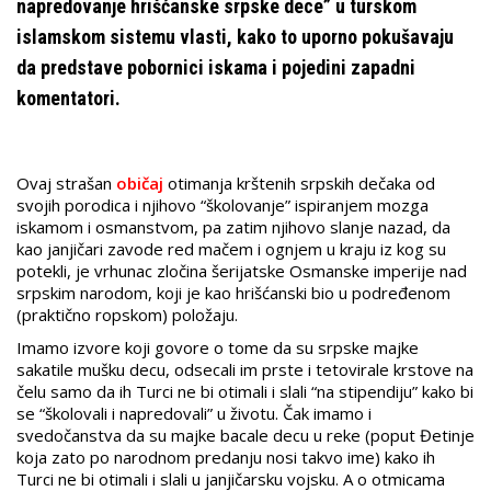
napredovanje hrišćanske srpske dece” u turskom
islamskom sistemu vlasti, kako to uporno pokušavaju
da predstave pobornici iskama i pojedini zapadni
komentatori.
Ovaj strašan
običaj
otimanja krštenih srpskih dečaka od
svojih porodica i njihovo “školovanje” ispiranjem mozga
iskamom i osmanstvom, pa zatim njihovo slanje nazad, da
kao janjičari zavode red mačem i ognjem u kraju iz kog su
potekli, je vrhunac zločina šerijatske Osmanske imperije nad
srpskim narodom, koji je kao hrišćanski bio u podređenom
(praktično ropskom) položaju.
Imamo izvore koji govore o tome da su srpske majke
sakatile mušku decu, odsecali im prste i tetovirale krstove na
čelu samo da ih Turci ne bi otimali i slali “na stipendiju” kako bi
se “školovali i napredovali” u životu. Čak imamo i
svedočanstva da su majke bacale decu u reke (poput Đetinje
koja zato po narodnom predanju nosi takvo ime) kako ih
Turci ne bi otimali i slali u janjičarsku vojsku. A o otmicama