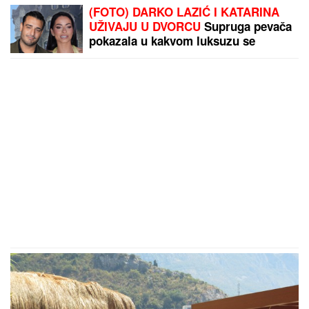
(FOTO) DARKO LAZIĆ I KATARINA
UŽIVAJU U DVORCU
Supruga pevača
pokazala u kakvom luksuzu se
baškare, a ispred ogroman bazen