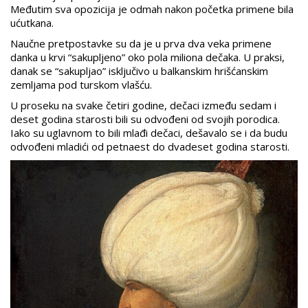
Međutim sva opozicija je odmah nakon početka primene bila
ućutkana.
Naučne pretpostavke su da je u prva dva veka primene
danka u krvi “sakupljeno” oko pola miliona dečaka. U praksi,
danak se “sakupljao” isključivo u balkanskim hrišćanskim
zemljama pod turskom vlašću.
U proseku na svake četiri godine, dečaci između sedam i
deset godina starosti bili su odvođeni od svojih porodica.
Iako su uglavnom to bili mlađi dečaci, dešavalo se i da budu
odvođeni mladići od petnaest do dvadeset godina starosti.