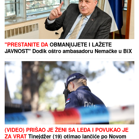
"PRESTANITE DA
OBMANjUJETE I LAŽETE
JAVNOST" Dodik oštro ambasadoru Nemačke u BiX
(VIDEO) PRIŠAO JE ŽENI SA LEĐA I POVUKAO JE
ZA VRAT
Tinejdžer (19) otimao lančiće po Novom