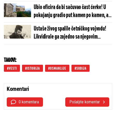
otadžbinu i ispisali istoriju!
Ubio oficira da bi sačuvao čast ćerke! U
pokajanju gradio put kamen po kamen, a
njegova mezimica nikada nije digla ruke
Ustaše živog spalile četničkog vojvodu!
od njega: Ova priča slama i najtvrđa srca
Likvidirale ga zajedno sa njegovim
(FOTO)
borcima: Ovo je priča iz zaboravljene
istorije
TAGOVI:
VESTI
ISTORIJA
OSMANLIJE
SRBIJA
Komentari
0 komentara
Pošaljite komentar