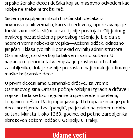
srpske ženske dece i dečaka koji su masovno odvođeni kao
roblje ne treba ni trošiti reči.
Sistem prikupljanja mladih hrišćanskih dečaka iz
novoosvojenih zemalja, kao vid redovnog oporezivanja je
turski izum i ništa slično u istoriji nije postojalo. Cilj jednog
ovakvog nezabeleženog poreskog rešenja je bio da se
napravi verna robovska vojska—Adžemi odžak, odnosno
janjičari, i klasa (vojnih ili ponekad civilnih) administratora
Osmanskog carstva koji bi bili verni samo sultanu. U
najranijem periodu takva vojska je pravljena od ratnih
zarobljenika, dok je kasnije prerasla u najbrutalnije otimanje
muške hrišćanske dece.
U prvim decenijama Osmanske države, za vreme
Osmanovog sina Orhana počinje ozbiljna izgradnja države i
vojske i tada se kao regularne trupe uvode muselemi,
konjanici i pešaci. Radi popunjavanja tih trupa uziman je peti
deo zarobljenika tzv. “pençik”, pa je tako na primer u doba
sultana Murata I, oko 1363. godine, od petine zarobljenika
obrazovan adžemi odžak u Galipolju u Trakiji.
Udarne vesti