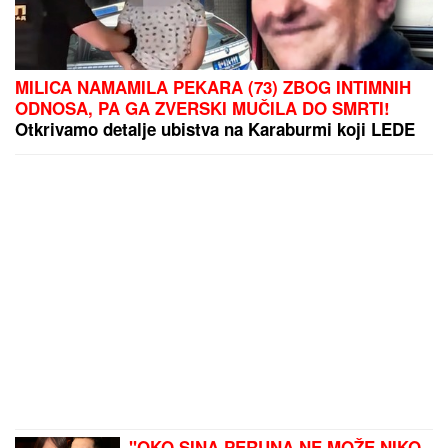
MILICA NAMAMILA PEKARA (73) ZBOG INTIMNIH
ODNOSA, PA GA ZVERSKI MUČILA DO SMRTI!
Otkrivamo detalje ubistva na Karaburmi koji LEDE
KRV: Izdahnuo u najgorim mukama dok su ga
osumnjičeni pljačkali
"OKO SINA PERUNA NE MOŽE NIKO