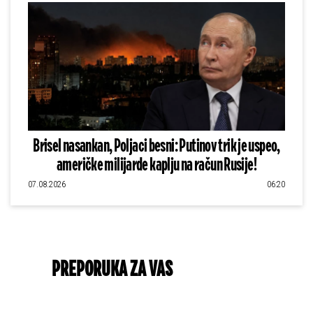
Brisel nasankan, Poljaci besni: Putinov trik je uspeo,
američke milijarde kaplju na račun Rusije!
07.08.2026
06:20
PREPORUKA ZA VAS