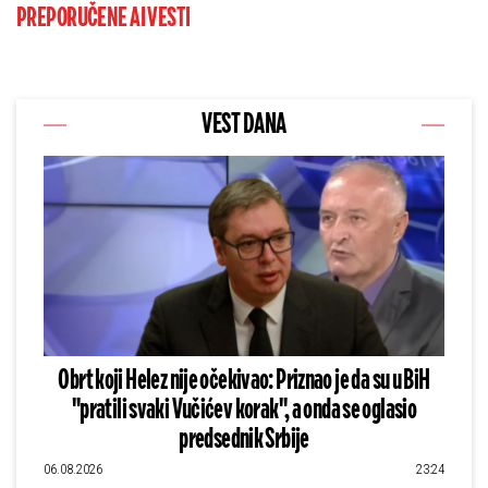
PREPORUČENE AI VESTI
VEST DANA
Obrt koji Helez nije očekivao: Priznao je da su u BiH
"pratili svaki Vučićev korak", a onda se oglasio
predsednik Srbije
06.08.2026
23:24