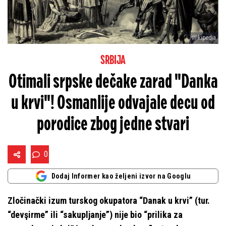
Wikipedia
SRBIJA
Otimali srpske dečake zarad "Danka
u krvi"! Osmanlije odvajale decu od
porodice zbog jedne stvari
0
Dodaj Informer kao željeni izvor na Googlu
Zločinački izum turskog okupatora “Danak u krvi” (tur.
“devşirme” ili “sakupljanje”) nije bio “prilika za