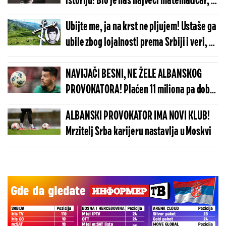
istoriju! Bio je naš najveći matematičar, a
upamćen je jednostavno kao alas!
Ubijte me, ja na krst ne pljujem! Ustaše ga
ubile zbog lojalnosti prema Srbiji i veri, a
mnogi ne znaju za ovog srpskog heroja!
NAVIJAČI BESNI, NE ŽELE ALBANSKOG
PROVOKATORA! Plaćen 11 miliona pa dobio
brutalnu poruku
ALBANSKI PROVOKATOR IMA NOVI KLUB!
Mrzitelj Srba karijeru nastavlja u Moskvi