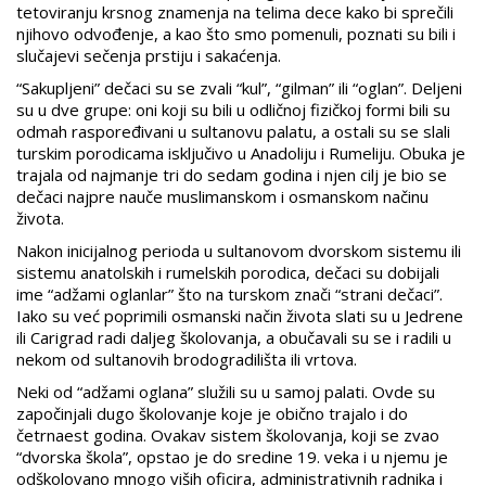
tetoviranju krsnog znamenja na telima dece kako bi sprečili
njihovo odvođenje, a kao što smo pomenuli, poznati su bili i
slučajevi sečenja prstiju i sakaćenja.
“Sakupljeni” dečaci su se zvali “kul”, “gilman” ili “oglan”. Deljeni
su u dve grupe: oni koji su bili u odličnoj fizičkoj formi bili su
odmah raspoređivani u sultanovu palatu, a ostali su se slali
turskim porodicama isključivo u Anadoliju i Rumeliju. Obuka je
trajala od najmanje tri do sedam godina i njen cilj je bio se
dečaci najpre nauče muslimanskom i osmanskom načinu
života.
Nakon inicijalnog perioda u sultanovom dvorskom sistemu ili
sistemu anatolskih i rumelskih porodica, dečaci su dobijali
ime “adžami oglanlar” što na turskom znači “strani dečaci”.
Iako su već poprimili osmanski način života slati su u Jedrene
ili Carigrad radi daljeg školovanja, a obučavali su se i radili u
nekom od sultanovih brodogradilišta ili vrtova.
Neki od “adžami oglana” služili su u samoj palati. Ovde su
započinjali dugo školovanje koje je obično trajalo i do
četrnaest godina. Ovakav sistem školovanja, koji se zvao
“dvorska škola”, opstao je do sredine 19. veka i u njemu je
odškolovano mnogo viših oficira, administrativnih radnika i