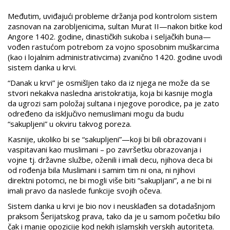
Međutim, uviđajući probleme držanja pod kontrolom sistem
zasnovan na zarobljenicima, sultan Murat II—nakon bitke kod
Angore 1402. godine, dinastičkih sukoba i seljačkih buna—
vođen rastućom potrebom za vojno sposobnim muškarcima
(kao i lojalnim administrativcima) zvanično 1420. godine uvodi
sistem danka u krvi.
“Danak u krvi” je osmišljen tako da iz njega ne može da se
stvori nekakva nasledna aristokratija, koja bi kasnije mogla
da ugrozi sam položaj sultana i njegove porodice, pa je zato
određeno da isključivo nemuslimani mogu da budu
“sakupljeni” u okviru takvog poreza.
Kasnije, ukoliko bi se “sakupljeni”—koji bi bili obrazovani i
vaspitavani kao muslimani – po završetku obrazovanja i
vojne tj. državne službe, oženili i imali decu, njihova deca bi
od rođenja bila Muslimani i samim tim ni ona, ni njihovi
direktni potomci, ne bi mogli više biti “sakupljani”, a ne bi ni
imali pravo da naslede funkcije svojih očeva.
Sistem danka u krvi je bio nov i neusklađen sa dotadašnjom
praksom Šerijatskog prava, tako da je u samom početku bilo
čak i manje opozicije kod nekih islamskih verskih autoriteta.