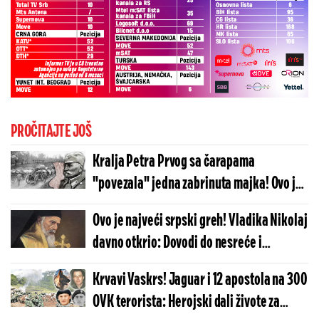
PROČITAJTE JOŠ
Kralja Petra Prvog sa čarapama
"povezala" jedna zabrinuta majka! Ovo je
najlepša priča u srpskoj istoriji!
Ovo je najveći srpski greh! Vladika Nikolaj
davno otkrio: Dovodi do nesreće i
propasti!
Krvavi Vaskrs! Jaguar i 12 apostola na 300
OVK terorista: Herojski dali živote za