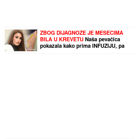
ZBOG DIJAGNOZE JE MESECIMA
BILA U KREVETU
Naša pevačica
pokazala kako prima INFUZIJU, pa
otkrila u kakvom je trenutno stanju -
ovih dana prodaje i kuću