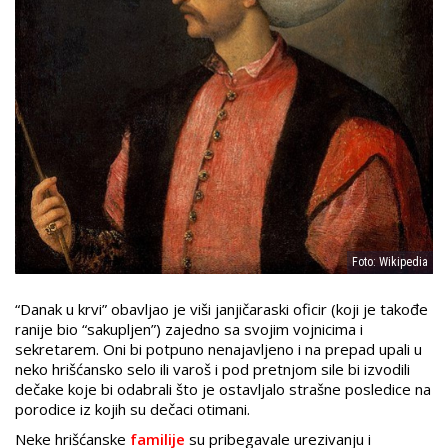
Foto: Wikipedia
“Danak u krvi” obavljao je viši janjičaraski oficir (koji je takođe
ranije bio “sakupljen”) zajedno sa svojim vojnicima i
sekretarem. Oni bi potpuno nenajavljeno i na prepad upali u
neko hrišćansko selo ili varoš i pod pretnjom sile bi izvodili
dečake koje bi odabrali što je ostavljalo strašne posledice na
porodice iz kojih su dečaci otimani.
Neke hrišćanske
familije
su pribegavale urezivanju i