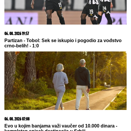
raznela okolna vozila
Partizan - Tobol: Sada je sve čisto,
Zubairu duplirao prednost crno-
belih! - 2:0
by Aklamator
05. 08. 2026 15:45
Сазнања „Политике”: Ко је поставио замку
Митрополиту Методију у Горњем Заостру