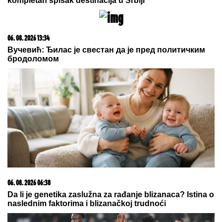
05. 08. 2026 14:12
Koliko visoku temperaturu ljudsko telo može da izdrži?
06. 08. 2026 19:57
Partizan - Tobol: Sek se iskupio i pogodio za vođstvo
crno-belih! - 1:0