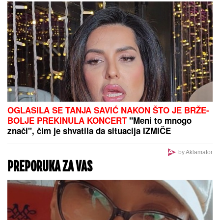
Stariji muškarac preminuo na
bazenu na Košutnjaku
Zvezdina luda transfer priča: Crveno-beli odbili
posao zbog kripto valute