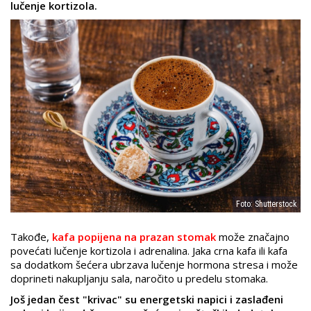
lučenje kortizola.
Foto: Shutterstock
Takođe,
kafa popijena na prazan stomak
može značajno
povećati lučenje kortizola i adrenalina. Jaka crna kafa ili kafa
sa dodatkom šećera ubrzava lučenje hormona stresa i može
doprineti nakupljanju sala, naročito u predelu stomaka.
Još jedan čest "krivac" su energetski napici i zaslađeni