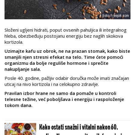
Foto: Freepik.com
Složeni ugljeni hidrati, poput ovsenih pahuljica ili integralnog
hleba, obezbeđuju postojanu energiju bez naglih skokova
kortizola.
Uzimajte kafu uz obrok, ne na prazan stomak, kako biste
smanjili njen stresni efekat na telo. Time ćete pomoći
organizmu da bolje reguliše hormone i sprečite
nakupljanje sala.
Posle 40. godine, pažljiv odabir doručka može imati značajan
uticaj na nivo kortizola i na celokupno zdravlje.
Pravilan izbor hrane ne samo da pomaže u kontroli
telesne težine, već poboljšava i energiju i raspoloženje
tokom dana.
Kako ostati snažni i vitalni nakon 60.