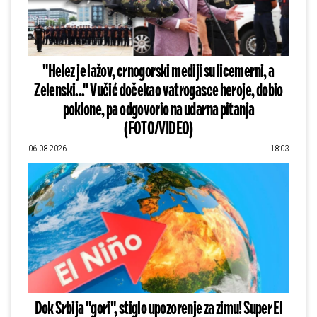
"Helez je lažov, crnogorski mediji su licemerni, a
Zelenski..." Vučić dočekao vatrogasce heroje, dobio
poklone, pa odgovorio na udarna pitanja
(FOTO/VIDEO)
06.08.2026
18:03
Dok Srbija "gori", stiglo upozorenje za zimu! Super El