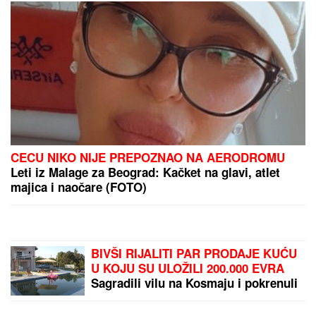
SRPSKI DERBI U LIGI
EVROPE:
Naši
reprezentativci predvode
svoje timove u pohodu
na grupnu fazu
Nikad više duga na
berzama: Čuveni bankar
poslao upozorenje