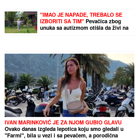
investitorima
SRBI SU DIGLI GLAVU I
NEĆE DA ĆUTE!
Vučić o
proslavi "Oluje" i
napadima iz Hrvatske: U
šoku su zbog onoga što
su videli!
by Aklamator
PREPORUKA ZA VAS
CECU NIKO NIJE PREPOZNAO NA AERODROMU