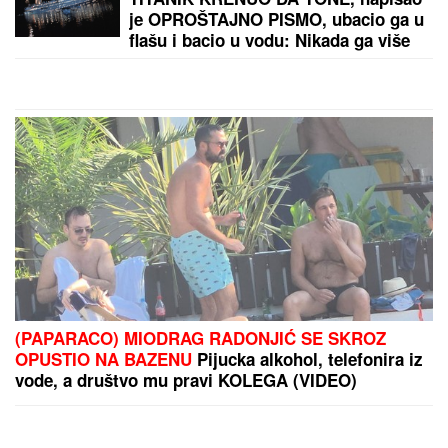
BOLJE PREKINULA KONCERT
"Meni to mnogo
znači", čim je shvatila da situacija IZMIČE
KONTROLI morala da reaguje
by Aklamator
PREPORUKA ZA VAS
CECU NIKO NIJE PREPOZNAO NA AERODROMU
Leti iz Malage za Beograd: Kačket na glavi, atlet
majica i naočare (FOTO)