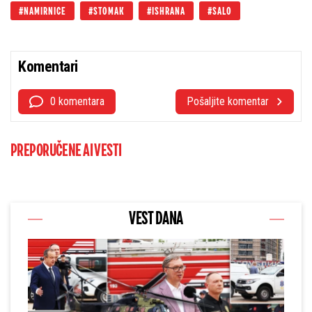
NAMIRNICE
STOMAK
ISHRANA
SALO
Komentari
0 komentara
Pošaljite komentar
PREPORUČENE AI VESTI
VEST DANA