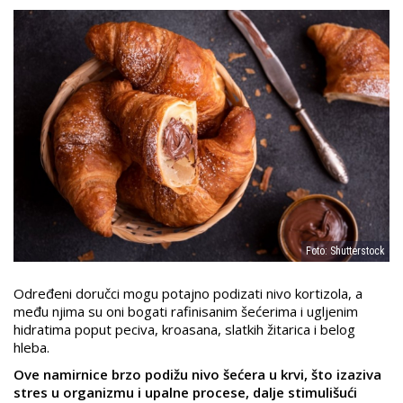
Foto: Shutterstock
Određeni doručci mogu potajno podizati nivo kortizola, a
među njima su oni bogati rafinisanim šećerima i ugljenim
hidratima poput peciva, kroasana, slatkih žitarica i belog
hleba.
Ove namirnice brzo podižu nivo šećera u krvi, što izaziva
stres u organizmu i upalne procese, dalje stimulišući