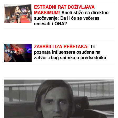
MILJANA KULIĆ SE SKINULA U
BIKINI
Uhvatili smo je u Crnoj Gori
na plaži: Dok ona spava Siniša uči
Željka da pliva, a Marija i Tića se
sunčaju (Video)
Imao je samo 19 godina kada je
TITANIK KRENUO DA TONE, napisao
je OPROŠTAJNO PISMO, ubacio ga u
flašu i bacio u vodu: Nikada ga više
nisu videli, a kada je njegova majka
pročitala poruku - SRCE JOJ JE
PUKLO