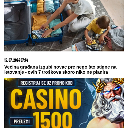
Partizan - Tobol: Sada je sve čisto, Zubairu duplirao
prednost crno-belih! - 2:0
23. 07. 2026 12:47
Letnje večeri u gradu više nisu rezervisane za vikend:
Zašto sve više ljudi bira večeru koja se spontano
pretvori u druženje