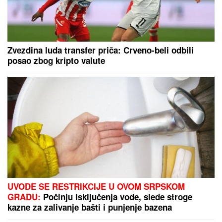
TURISTIČKOM OBJEKTU:
Uhapšen
Italijan u Istri
"MOŽDA JE ON SERIJSKI UBICA"
Žarko Popović za
Blic TV o misteriji ubistva lepe Ruskinje u
Beogradu: "Treba proveriti da nije još negde u Srbiji
napravio neko ZLO"