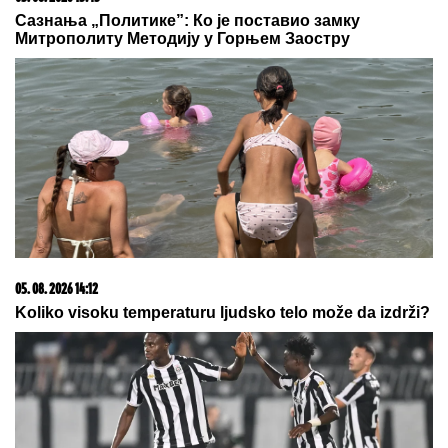
HRSKAVI SLANI ŠTAPIĆI:
Ukus kao
iz najbolje poslastičarnice
DOK ONA ŠETA NAKIT OD DESETINE HILJADA
EVRA, EVO GDE JOJ RADE SINOVI!
Milena
Kačavenda otkrila pravu istinu o svojim
naslednicima, jedan je na primorju
Silovita detonacija na Zvezdari:
Ručna bomba bačena na terasu,