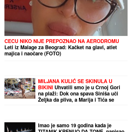
UVODE SE RESTRIKCIJE U OVOM SRPSKOM
GRADU:
Počinju isključenja vode, slede stroge
kazne za zalivanje bašti i punjenje bazena
OGLASILA SE TANJA SAVIĆ NAKON ŠTO JE BRŽE-