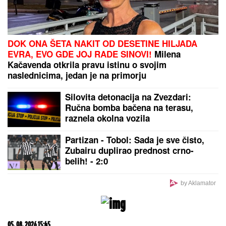
Tuga: Preminuo legendarni Marjan Kulundžić,
nekadašnji šampion Jugoslavije
Ova 3 HOROSKOPSKA ZNAKA
NIKADA NE STARE U DUŠI: Oni su
sklopili pakt sa vremenom i BORE I
SEDE im ne mogu ništa