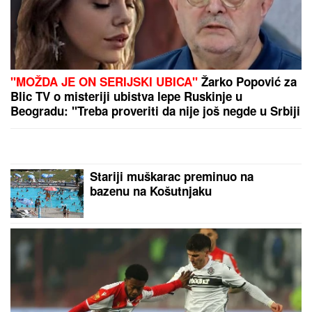
IVAN MARINKOVIĆ JE ZA NJOM GUBIO GLAVU
Ovako danas izgleda lepotica koju smo gledali u
"Farmi", bila u vezi i sa pevačem, a porodična
tragedija ju je slomila
SIN BRUTALNO TUKAO MAJKU DO
SMRTI!
Strašni detalji jezivog
zločina na Novom Beogradu: Nakon
ubistva pokušao da skoči sa terase!
SNIMAO DECU TELEFONOM U