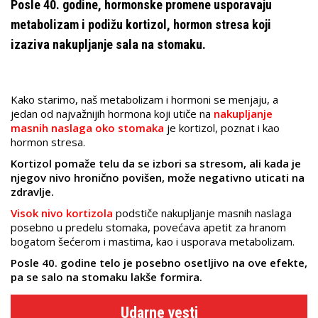
Posle 40. godine, hormonske promene usporavaju
metabolizam i podižu kortizol, hormon stresa koji
izaziva nakupljanje sala na stomaku.
Kako starimo, naš metabolizam i hormoni se menjaju, a
jedan od najvažnijih hormona koji utiče na
nakupljanje
masnih naslaga oko stomaka
je kortizol, poznat i kao
hormon stresa.
Kortizol pomaže telu da se izbori sa stresom, ali kada je
njegov nivo hronično povišen, može negativno uticati na
zdravlje.
Visok nivo kortizola
podstiče nakupljanje masnih naslaga
posebno u predelu stomaka, povećava apetit za hranom
bogatom šećerom i mastima, kao i usporava metabolizam.
Posle 40. godine telo je posebno osetljivo na ove efekte,
pa se salo na stomaku lakše formira.
Udarne vesti