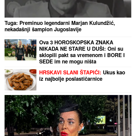
(PAPARACO) MIODRAG RADONJIĆ SE SKROZ
OPUSTIO NA BAZENU
Pijucka alkohol, telefonira iz
vode, a društvo mu pravi KOLEGA (VIDEO)
ESTRADNI RAT DOŽIVLJAVA
MAKSIMUM!
Aneli stiže na direktno
suočavanje: Da li će se večeras
umešati i ONA?
ZAVRŠILI IZA REŠETAKA:
Tri
poznata influensera osuđena na
zatvor zbog snimka o predsedniku