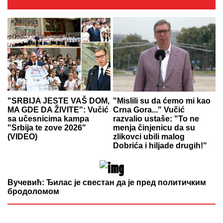
"SRBIJA JESTE VAŠ DOM,
"Mislili su da ćemo mi kao
MA GDE DA ŽIVITE": Vučić
Crna Gora..." Vučić
sa učesnicima kampa
razvalio ustaše: "To ne
"Srbija te zove 2026"
menja činjenicu da su
(VIDEO)
zlikovci ubili malog
Dobrića i hiljade drugih!"
Вучевић: Ђилас је свестан да је пред политичким
бродоломом