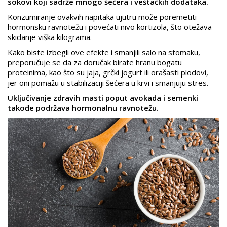
sokovi koji sadrže mnogo šećera i veštačkih dodataka.
Konzumiranje ovakvih napitaka ujutru može poremetiti
hormonsku ravnotežu i povećati nivo kortizola, što otežava
skidanje viška kilograma.
Kako biste izbegli ove efekte i smanjili salo na stomaku,
preporučuje se da za doručak birate hranu bogatu
proteinima, kao što su jaja, grčki jogurt ili orašasti plodovi,
jer oni pomažu u stabilizaciji šećera u krvi i smanjuju stres.
Uključivanje zdravih masti poput avokada i semenki
takođe podržava hormonalnu ravnotežu.