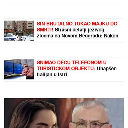
Leti iz Malage za Beograd: Kačket na glavi, atlet
majica i naočare (FOTO)
BIVŠI RIJALITI PAR PRODAJE KUĆU
U KOJU SU ULOŽILI 200.000 EVRA
Sagradili vilu na Kosmaju i pokrenuli
biznis, a sada im hitno treba novac:
"To je razlog prodaje"
"IMAO JE NAPADE, TREBALO SE
IZBORITI SA TIM"
Pevačica zbog
unuka sa autizmom otišla da živi na
selo, pa morala da donese najtežu
odluku: "Postao je agresivan"