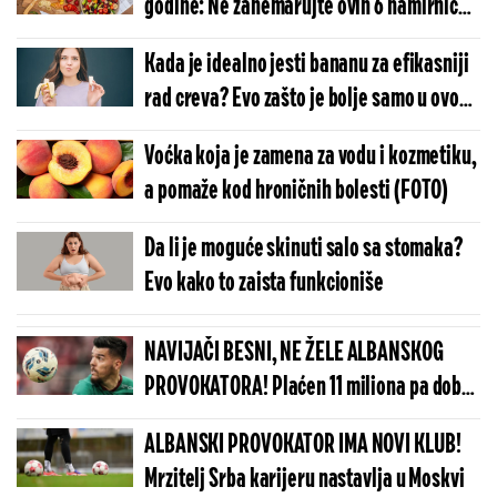
godine: Ne zanemarujte ovih 6 namirnica
(FOTO)
Kada je idealno jesti bananu za efikasniji
rad creva? Evo zašto je bolje samo u ovom
delu dana
Voćka koja je zamena za vodu i kozmetiku,
a pomaže kod hroničnih bolesti (FOTO)
Da li je moguće skinuti salo sa stomaka?
Evo kako to zaista funkcioniše
NAVIJAČI BESNI, NE ŽELE ALBANSKOG
PROVOKATORA! Plaćen 11 miliona pa dobio
brutalnu poruku
ALBANSKI PROVOKATOR IMA NOVI KLUB!
Mrzitelj Srba karijeru nastavlja u Moskvi