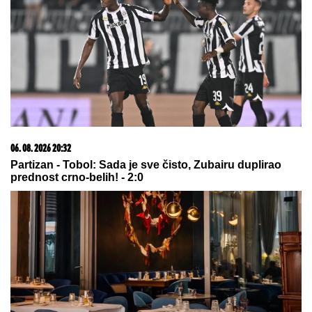
06. 08. 2026 07:08
Evo u kojim banjama važi vaučer od 10.000 dinara -
kompletan spisak destinacija u Srbiji
06. 08. 2026 13:34
Вучевић: Ђилас је свестан да је пред политичким
бродоломом