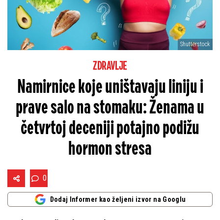
Shutterstock
ZDRAVLJE
Namirnice koje uništavaju liniju i
prave salo na stomaku: Ženama u
četvrtoj deceniji potajno podižu
hormon stresa
0
Dodaj Informer kao željeni izvor na Googlu