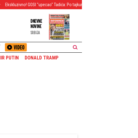
GOSI "upecao" Tadića: Po tajkunskim medijima kuka kako se u Srbiji teško živi, p
DNEVNE
NOVINE
SRBIJA
T
IR PUTIN
DONALD TRAMP