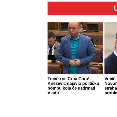
Trešće se Crna Gora!
Vučić 
Knežević najavio političku
Novom
bombu koja će uzdrmati
straha
Vladu
probl