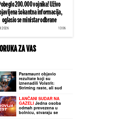
Pobeglo 200.000 vojnika! Uživo
bjavljena šokantna informacija,
oglasio se ministar odbrane
8.2026
13:06
ORUKA ZA VAS
Paramaunt objavio
rezultate koji su
iznenadili Volstrit:
Striming raste, ali sud
može da zaustavi posao
od 110 milijardi dolara
LANČANI SUDAR NA
GAZELI
Jedna osoba
odmah prevezena u
bolnicu, stvaraju se
gužve