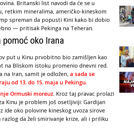
ovina. Britanski list navodi da će se u
nu, retkim mineralima, američko-kineskom
Tramp spreman da popusti Kini kako bi dobio
ebno — pritisak Pekinga na Teheran.
a pomoć oko Irana
v put u Kinu prvobitno bio zamišljen kao
e rat na Bliskom istoku promenio dnevni red.
a na Iran, samit je odložen,
a sada se
aju od 13. do 15. maja u Pekingu.
tanje Ormuski moreuz
. Kroz taj pravac prolazi
 Kinu je problem još osetljiviji: Gardijan
 ide oko polovine kineskog uvoza sirove
azlog da želi smirivanje krize, ali i priliku
.