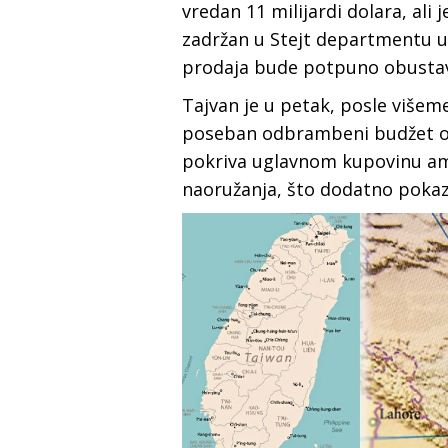
vredan 11 milijardi dolara, ali
zadržan u Stejt departmentu uo
prodaja bude potpuno obustav
Tajvan je u petak, posle višem
poseban odbrambeni budžet od 
pokriva uglavnom kupovinu ame
naoružanja, što dodatno pokazu