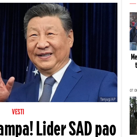
Me
07.0
Tanjug/AP
VESTI
rampa! Lider SAD pao