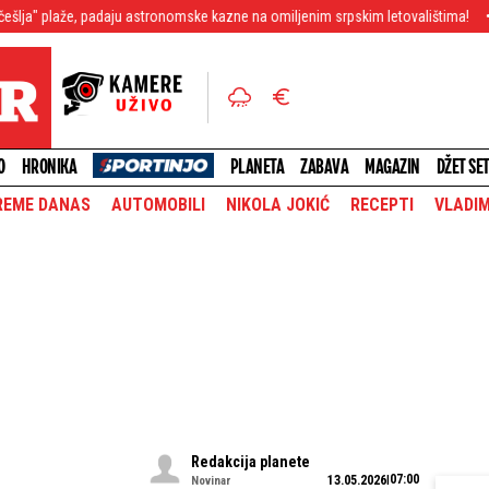
padaju astronomske kazne na omiljenim srpskim letovalištima!
Ekskluzivno! 
O
HRONIKA
PLANETA
ZABAVA
MAGAZIN
DŽET SE
REME DANAS
AUTOMOBILI
NIKOLA JOKIĆ
RECEPTI
VLADIM
Redakcija planete
07:00
13.05.2026
Novinar