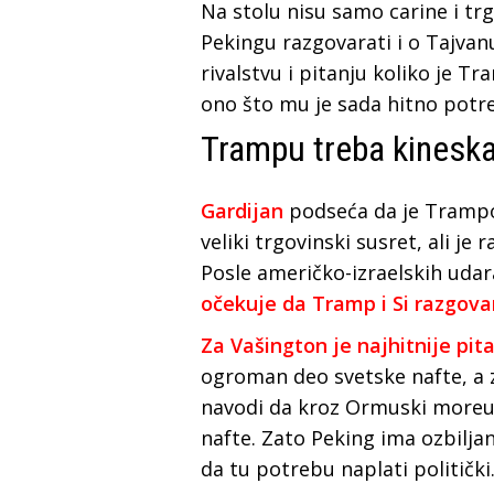
Na stolu nisu samo carine i trg
Pekingu razgovarati i o Tajva
rivalstvu i pitanju koliko je 
ono što mu je sada hitno potr
Trampu treba kinesk
Gardijan
podseća da je Trampo
veliki trgovinski susret, ali j
Posle američko-izraelskih udar
očekuje da Tramp i Si razgovar
Za Vašington je najhitnije pi
ogroman deo svetske nafte, a za
navodi da kroz Ormuski moreuz
nafte. Zato Peking ima ozbiljan r
da tu potrebu naplati politički