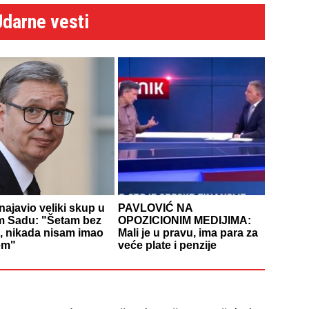
Udarne vesti
najavio veliki skup u
PAVLOVIĆ NA
 Sadu: "Šetam bez
OPOZICIONIM MEDIJIMA:
, nikada nisam imao
Mali je u pravu, ima para za
em"
veće plate i penzije