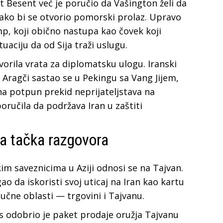
t Besent već je poručio da Vašington želi da
 kako bi se otvorio pomorski prolaz. Upravo
p, koji obično nastupa kao čovek koji
tuaciju da od Sija traži uslugu.
vorila vrata za diplomatsku ulogu. Iranski
 Aragči sastao se u Pekingu sa Vang Jijem,
na potpun prekid neprijateljstava na
oručila da podržava Iran u zaštiti
ja tačka razgovora
m saveznicima u Aziji odnosi se na Tajvan.
o da iskoristi svoj uticaj na Iran kao kartu
učne oblasti — trgovini i Tajvanu.
s odobrio je paket prodaje oružja Tajvanu