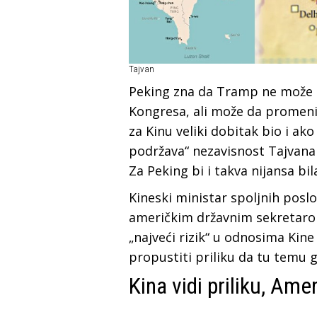
Tajvan
Peking zna da Tramp ne može s
Kongresa, ali može da promeni 
za Kinu veliki dobitak bio i ak
podržava“ nezavisnost Tajvana 
Za Peking bi i takva nijansa bil
Kineski ministar spoljnih posl
američkim državnim sekretar
„najveći rizik“ u odnosima Kin
propustiti priliku da tu temu g
Kina vidi priliku, Ame