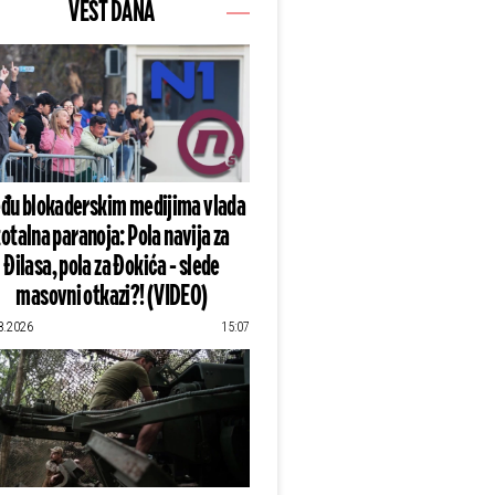
VEST DANA
đu blokaderskim medijima vlada
totalna paranoja: Pola navija za
Đilasa, pola za Đokića - slede
masovni otkazi?! (VIDEO)
8.2026
15:07