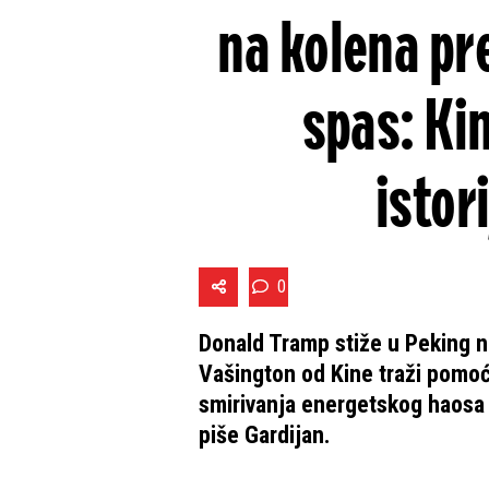
na kolena pre
spas: Ki
istor
0
Donald Tramp stiže u Peking n
Vašington od Kine traži pomo
smirivanja energetskog haosa 
piše Gardijan.