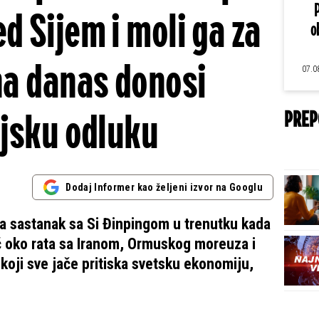
d Sijem i moli ga za
o
na danas donosi
07.0
ijsku odluku
PREP
Dodaj Informer kao željeni izvor na Googlu
a sastanak sa Si Đinpingom u trenutku kada
ć oko rata sa Iranom, Ormuskog moreuza i
koji sve jače pritiska svetsku ekonomiju,