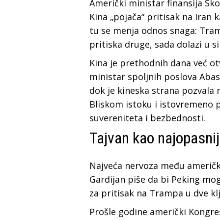
Američki ministar finansija Sko
Kina „pojača“ pritisak na Iran
tu se menja odnos snaga: Tram
pritiska druge, sada dolazi u si
Kina je prethodnih dana već ot
ministar spoljnih poslova Abas
dok je kineska strana pozvala 
Bliskom istoku i istovremeno p
suvereniteta i bezbednosti.
Tajvan kao najopasni
Najveća nervoza među američki
Gardijan piše da bi Peking moga
za pritisak na Trampa u dve klj
Prošle godine američki Kongre