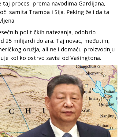
 je taj proces, prema navodima Gardijana,
či samita Trampa i Sija. Peking želi da ta
ljena.
esečnih političkih natezanja, odobrio
25 milijardi dolara. Taj novac, međutim,
ričkog oružja, ali ne i domaću proizvodnju
je koliko ostrvo zavisi od Vašingtona.