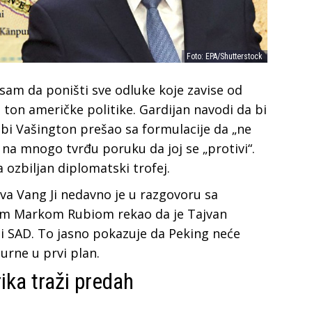
Foto: EPA/Shutterstock
am da poništi sve odluke koje zavise od
ton američke politike. Gardijan navodi da bi
o bi Vašington prešao sa formulacije da „ne
na mnogo tvrđu poruku da joj se „protivi“.
a ozbiljan diplomatski trofej.
ova Vang Ji nedavno je u razgovoru sa
om Markom Rubiom rekao da je Tajvan
e i SAD. To jasno pokazuje da Peking neće
urne u prvi plan.
rika traži predah