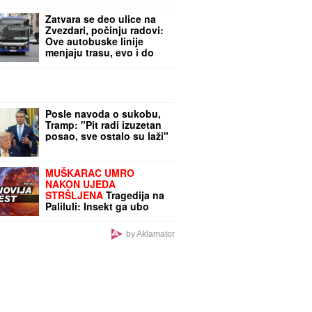
Zatvara se deo ulice na
Zvezdari, počinju radovi:
Ove autobuske linije
menjaju trasu, evo i do
kada
Posle navoda o sukobu,
Tramp: "Pit radi izuzetan
posao, sve ostalo su laži"
MUŠKARAC UMRO
NAKON UJEDA
STRŠLJENA
Tragedija na
Paliluli: Insekt ga ubo
nekoliko puta
by Aklamator