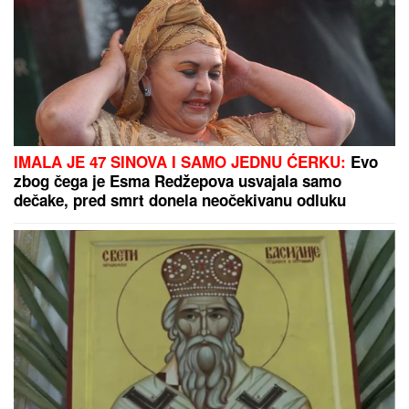
jedina prednost!
Vučić danas sa učesnicima kampa
"Srbija te zove 2026"
(FOTO) DARKO LAZIĆ I KATARINA UŽIVAJU U
DVORCU
Supruga pevača pokazala u kakvom