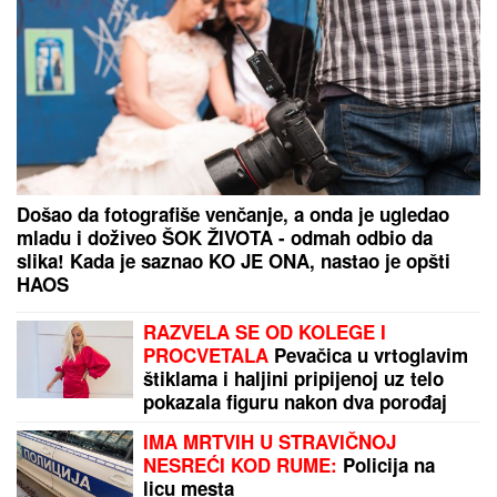
IVAN MARINKOVIĆ JE ZA NJOM GUBIO GLAVU
Ovako danas izgleda lepotica koju smo gledali u
"Farmi", bila u vezi i sa pevačem, a porodična
tragedija ju je slomila
Čuvena glumica SMRŠALA 22
KILOGRAMA, pa se skinula u kupaći:
Fotografije PRE I POSLE su
frapantne - "Kao da si se ponovo