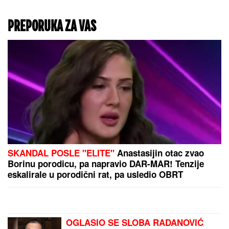
Ljudi koriste ROLNU
TOALET PAPIRA da reše
bolove u leđima: Zvuči
šašavo, ali daje rezultate