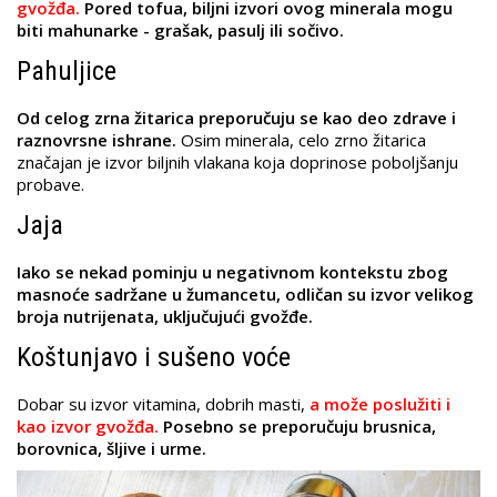
gvožđa.
Pored tofua, biljni izvori ovog minerala mogu
biti mahunarke - grašak, pasulj ili sočivo.
Pahuljice
Od celog zrna žitarica preporučuju se kao deo zdrave i
raznovrsne ishrane.
Osim minerala, celo zrno žitarica
značajan je izvor biljnih vlakana koja doprinose poboljšanju
probave.
Jaja
Iako se nekad pominju u negativnom kontekstu zbog
masnoće sadržane u žumancetu, odličan su izvor velikog
broja nutrijenata, uključujući gvožđe.
Koštunjavo i sušeno voće
Dobar su izvor vitamina, dobrih masti,
a može poslužiti i
kao izvor gvožđa.
Posebno se preporučuju brusnica,
borovnica, šljive i urme.