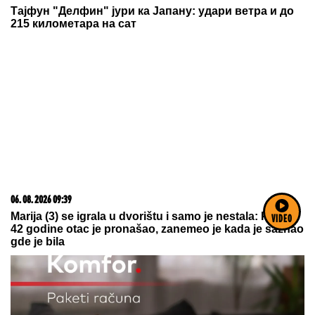
05. 08. 2026 14:12
Koliko visoku temperaturu ljudsko telo može da izdrži?
06. 08. 2026 18:08
Брза пруга Београд–Будимпешта, тестирања до
краја августа, возови на јесен
06. 08. 2026 17:35
Доживотна казна Авганистанцу за напад
аутомобилом у Минхену
VIDEO