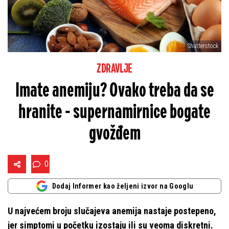
Shutterstock
ZDRAVLJE
Imate anemiju? Ovako treba da se
hranite - supernamirnice bogate
gvožđem
0
Dodaj Informer kao željeni izvor na Googlu
U najvećem broju slučajeva anemija nastaje postepeno,
jer simptomi u početku izostaju ili su veoma diskretni.