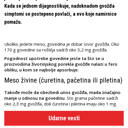
Kada se jednom dijagnostikuje, nadoknadom gvožđa
simptomi se postepeno povlači, a evo koje namirnice
pomažu.
Ukoliko jedete meso, govedina je dobar izvor gvožđa. Oko
170 g govedine sa roštilja sadrži oko 3,2 mg gvožđa.
Pogodnost upotrebe govedine jeste ta što se u
proizvodima životinjskog porekla gvožđe nalazi u fero
obliku, u kom se najbolje apsorbuje.
Meso živine (ćuretina, pačetina ili piletina)
Takođe može da obezbedi unos gvožđa, mada značajno
manje u odnosu na govedinu.
Sto grama pačetine sadrži
oko 2,3 mg gvožđa, dok ćuretina i piletina imaju oko 1 mg.
Udarne vesti