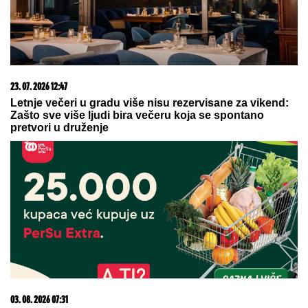
SKANDAL U ISTANBULU!
Emina Jahović pokradena
za 50.000 EVRA: Nasela na prevaru devojke iz Crne
Gore
"Nikada mi nije bilo teže, više neću
uzeti mikrofon u ruke" Miroslav Ilić
neutešan nakon smrti, ovo ga je
potpuno slomilo
LUKASOVA NAJMLAĐA ĆERKA
VIKTORIJA JE BAŠ PORASLA!
Sa
sestrom Sofijom uživa na moru:
Ponosna mama Sonja pokazala
fotke, puno joj srce
by Aklamator
05. 08. 2026 15:45
Сазнања „Политике”: Ко је поставио замку
Митрополиту Методију у Горњем Заостру