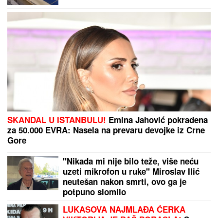
rodila"
Greška stara 4 godine ih koštala
papreno: Ostali bez 100 miliona evra
Došao da fotografiše venčanje, a onda je ugledao
mladu i doživeo ŠOK ŽIVOTA - odmah odbio da