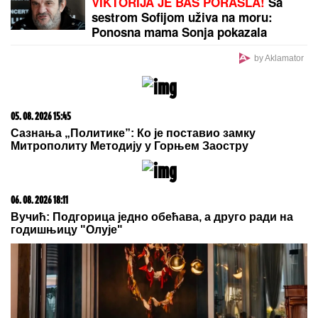
slika! Kada je saznao KO JE ONA, nastao je opšti
HAOS
RAZVELA SE OD KOLEGE I
PROCVETALA
Pevačica u vrtoglavim
štiklama i haljini pripijenoj uz telo
pokazala figuru nakon dva porođaj
(Foto)
IMA MRTVIH U STRAVIČNOJ
NESREĆI KOD RUME:
Policija na
licu mesta