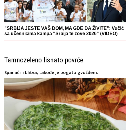
"SRBIJA JESTE VAŠ DOM, MA GDE DA ŽIVITE": Vučić
sa učesnicima kampa "Srbija te zove 2026" (VIDEO)
Tamnozeleno lisnato povrće
Spanać ili blitva, takođe je bogato gvožđem.