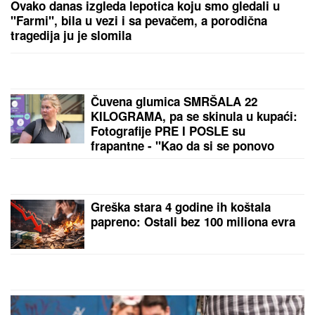
BOLJE PREKINULA KONCERT
"Meni to mnogo
znači", čim je shvatila da situacija IZMIČE
KONTROLI morala da reaguje
Andrej Meljničenko otkrio kako je
REAGOVAO kada je PRVI PUT VIDEO
SANDRU, a rešio da je oženi i pre
nego što su sreli: Nakon 21 godine
braka ovako priča o supruzi, jedan
greh iz mladosti sebi ne može da
oprosti
"Toliko želiš da vidimo tvoje
INTIMNE DELOVE": Poznatu glumicu
ucenjivali GOLIM FOTOGRAFIJAMA,
kad ih je sama objavila usledio je
ŠOK