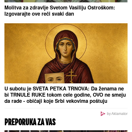
luksuzu se baškare, a ispred ogroman bazen
PONOVO BLISTA "ČIPKA" U
DRVETU: U
Crkvi Svetog Arhangela
Gavrila u Molovinu, obnovljen
ikonostas urađen u 18. veku
IMALA JE 47 SINOVA I SAMO JEDNU ĆERKU:
Evo
zbog čega je Esma Redžepova usvajala samo
dečake, pred smrt donela neočekivanu odluku