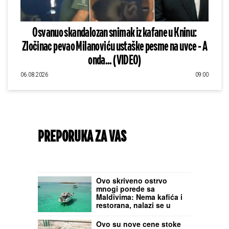
Osvanuo skandalozan snimak iz kafane u Kninu:
Zločinac pevao Milanoviću ustaške pesme na uvce - A
onda... (VIDEO)
06.08.2026
09:00
PREPORUKA ZA VAS