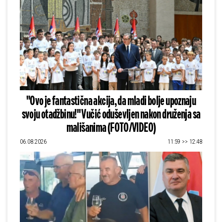
"Ovo je fantastična akcija, da mladi bolje upoznaju
svoju otadžbinu!" Vučić oduševljen nakon druženja sa
mališanima (FOTO/VIDEO)
06.08.2026
11:59 >> 12:48