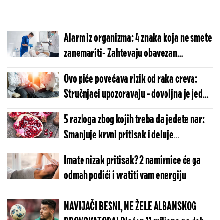
Alarm iz organizma: 4 znaka koja ne smete
zanemariti- Zahtevaju obavezan
kolonoskopski pregled
Ovo piće povećava rizik od raka creva:
Stručnjaci upozoravaju - dovoljna je jedna
čašica
5 razloga zbog kojih treba da jedete nar:
Smanjuje krvni pritisak i deluje
protivupalno
Imate nizak pritisak? 2 namirnice će ga
odmah podići i vratiti vam energiju
NAVIJAČI BESNI, NE ŽELE ALBANSKOG