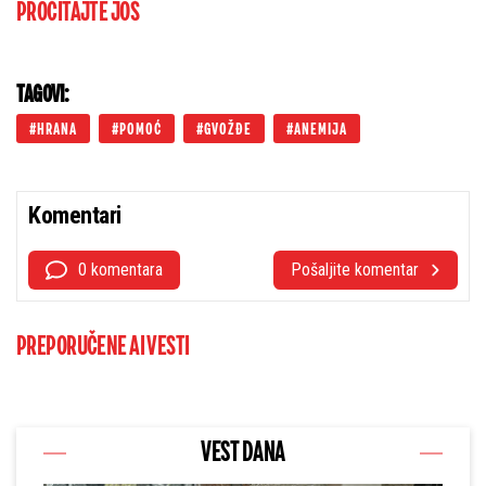
PROČITAJTE JOŠ
TAGOVI:
HRANA
POMOĆ
GVOŽĐE
ANEMIJA
Komentari
0 komentara
Pošaljite komentar
PREPORUČENE AI VESTI
VEST DANA