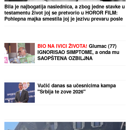
SKANDAL POSLE "ELITE"
Anastasijin otac zvao
Borinu porodicu, pa napravio DAR-MAR! Tenzije
eskalirale u porodični rat, pa usledio OBRT
OGLASIO SE SLOBA RADANOVIĆ
NAKON NAPADA U BUDVI
Otkrio šta
se desilo sa taksistom: "Možda ima
neke probleme"
"ZAPLAČEM KADA MI JE TEŠKO"
Mina Kostić se nakon izlaska iz
"Laze" ne odvaja od Kaspera: On joj
se sada obratio emotivnim rečima