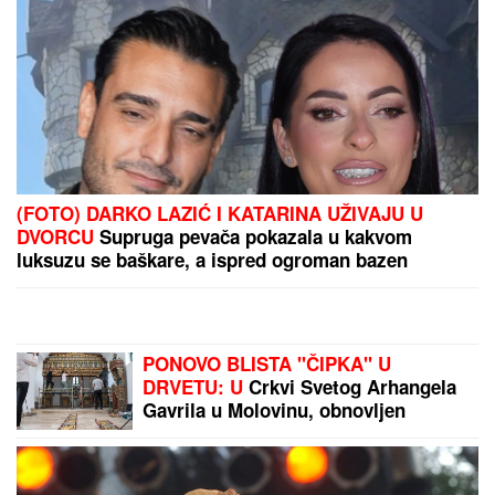
Bila je najbogatija naslednica, a zbog jedne stavke u
testamentu život joj se pretvorio u HOROR FILM:
Pohlepna majka smestila joj je jezivu prevaru posle
koje više ništa nije bilo isto
BIO NA IVICI ŽIVOTA!
Glumac (77)
IGNORISAO SIMPTOME, a onda mu
SAOPŠTENA OZBILJNA
DIJAGNOZA: Evo šta je bila njegova