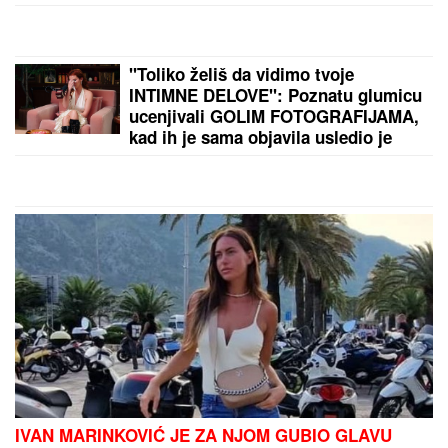
U subotu je SVETA PETKA TRNOVA: Da ženama ne
bi TRNULE RUKE tokom cele godine, OVO ne smeju
da rade - običaji koje Srbi vekovima poštuju
by Aklamator
PREPORUKA ZA VAS
OGLASILA SE TANJA SAVIĆ NAKON ŠTO JE BRŽE-