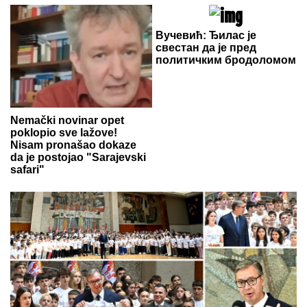
Вучевић: Ђилас је
свестан да је пред
политичким бродоломом
Nemački novinar opet
poklopio sve lažove!
Nisam pronašao dokaze
da je postojao "Sarajevski
safari"