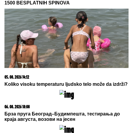
15. 07. 2026 07:44
Većina građana izgubi novac pre nego što stigne na
letovanje - ovih 7 troškova skoro niko ne planira
06. 08. 2026 07:08
Evo u kojim banjama važi vaučer od 10.000 dinara -
kompletan spisak destinacija u Srbiji