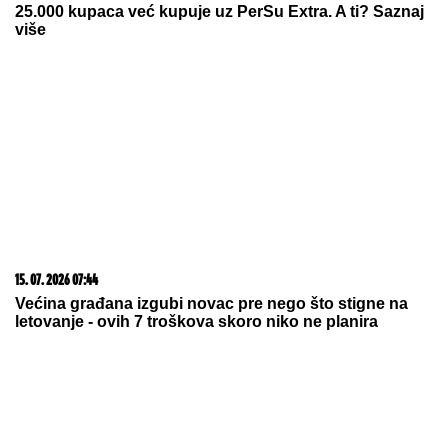
06. 08. 2026 18:11
Вучић: Подгорица једно обећава, а друго ради на
годишњицу "Олује"
23. 07. 2026 12:47
Letnje večeri u gradu više nisu rezervisane za vikend:
Zašto sve više ljudi bira večeru koja se spontano
pretvori u druženje