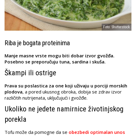
Foto: Shutterstock
Riba je bogata proteinima
Manje masne vrste mogu biti dobar izvor gvožđa.
Posebno se preporučuju tuna, sardina i skuša.
Škampi ili ostrige
Prava su poslastica za one koji uživaju u porciji morskih
plodova
, a pored ukusnog obroka, dobija se zdrav izvor
različitih nutrijenata, uključujući i gvožđe.
Ukoliko ne jedete namirnice životinjskog
porekla
Tofu može da pomogne da se
obezbedi optimalan unos