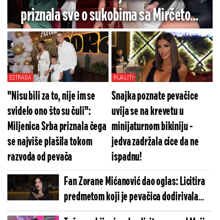
priznala sve o sukobima sa Mirčetom
zbog noćnog života - Ovo je razlog
razvoda?
ESTRADA
RIJALITI
"Nisu bili za to, nije im se
Snajka poznate pevačice
svidelo ono što su čuli":
uvija se na krevetu u
Miljenica Srba priznala čega
minijaturnom bikiniju -
se najviše plašila tokom
jedva zadržala cice da ne
razvoda od pevača
ispadnu!
Fan Zorane Mićanović dao oglas: Licitira
predmetom koji je pevačica dodirivala
usnama!