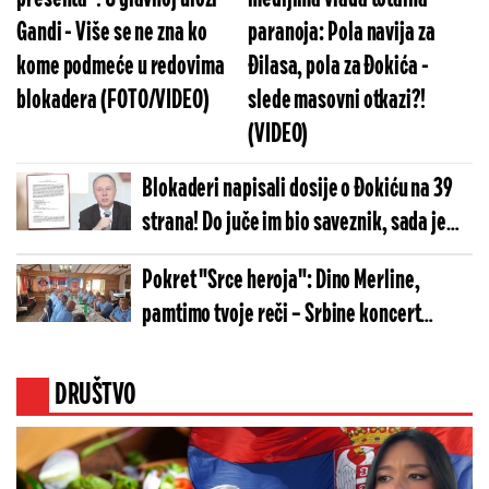
Gandi - Više se ne zna ko
paranoja: Pola navija za
kome podmeće u redovima
Đilasa, pola za Đokića -
blokadera (FOTO/VIDEO)
slede masovni otkazi?!
(VIDEO)
Blokaderi napisali dosije o Đokiću na 39
strana! Do juče im bio saveznik, sada je
''visokorizičan'' - Ovo mu stavljaju na teret
Pokret "Srce heroja": Dino Merline,
pamtimo tvoje reči – Srbine koncert
spreči!
DRUŠTVO