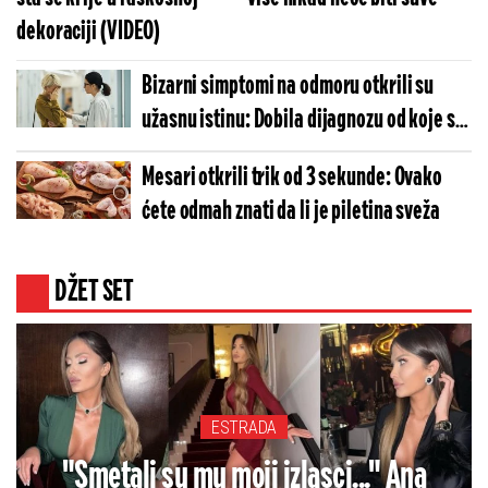
dekoraciji (VIDEO)
Bizarni simptomi na odmoru otkrili su
užasnu istinu: Dobila dijagnozu od koje se
ledi krv
Mesari otkrili trik od 3 sekunde: Ovako
ćete odmah znati da li je piletina sveža
DŽET SET
ESTRADA
"Smetali su mu moji izlasci..." Ana