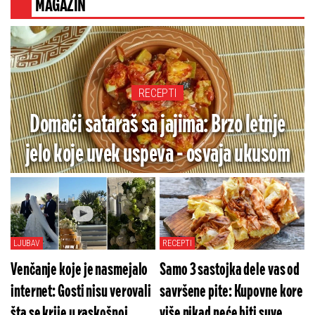
MAGAZIN
RECEPTI
Domaći sataraš sa jajima: Brzo letnje
jelo koje uvek uspeva - osvaja ukusom
LJUBAV
RECEPTI
Venčanje koje je nasmejalo
Samo 3 sastojka dele vas od
internet: Gosti nisu verovali
savršene pite: Kupovne kore
šta se krije u raskošnoj
više nikad neće biti suve