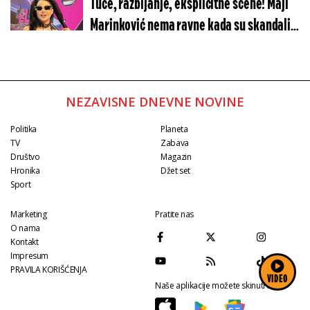
Tuče, razbijanje, eksplicitne scene! Maji
Marinković nema ravne kada su skandali u
pitanju
NEZAVISNE DNEVNE NOVINE
Politika
Planeta
TV
Zabava
Društvo
Magazin
Hronika
Džet set
Sport
Marketing
Pratite nas
O nama
Kontakt
Impresum
PRAVILA KORIŠĆENJA
VIDEO
Naše aplikacije možete skinuti na: