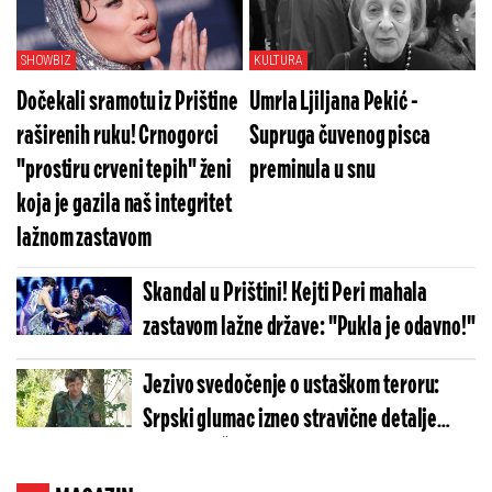
SHOWBIZ
KULTURA
Dočekali sramotu iz Prištine
Umrla Ljiljana Pekić -
raširenih ruku! Crnogorci
Supruga čuvenog pisca
"prostiru crveni tepih" ženi
preminula u snu
koja je gazila naš integritet
lažnom zastavom
Skandal u Prištini! Kejti Peri mahala
zastavom lažne države: "Pukla je odavno!"
Jezivo svedočenje o ustaškom teroru:
Srpski glumac izneo stravične detalje
golgote – Četiri godine pakla i kolona
smrti!