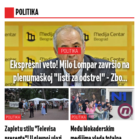
POLITIKA
POLITIKA
Ekspresni veto! Milo Lompar završio na
plenumaškoj "listi za odstrel" - Zbog
ovoga im je nepodoban (FOTO)
POLITIKA
POLITIKA
Zaplet u stilu "Televisa
Među blokaderskim
presenta"! U glavnoj ulozi
medijima vlada totalna