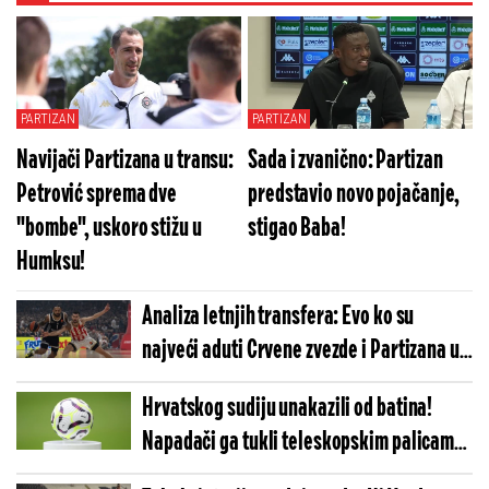
PARTIZAN
PARTIZAN
Navijači Partizana u transu:
Sada i zvanično: Partizan
Petrović sprema dve
predstavio novo pojačanje,
"bombe", uskoro stižu u
stigao Baba!
Humksu!
Analiza letnjih transfera: Evo ko su
najveći aduti Crvene zvezde i Partizana u
novoj sezoni
Hrvatskog sudiju unakazili od batina!
Napadači ga tukli teleskopskim palicama,
pa ga šutirali po putu