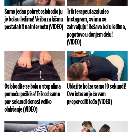
Samo jedan pokret oslobodio ju
Trik terapeuta zaludeo
je bola u leđima! Vežba za kičmu
Instagram, svi mu se
postala hit na internetu (VIDEO)
zahvaljuju! Rešava bol u leđima,
pogotovo u donjem delu!
(VIDEO)
Oslobodite se bola u stopalima
Ublažite bol za samo 10 sekundi!
pomoću peškira! Trik od samo
Ovo istezanje će vam
par sekundi donosi veliko
preporoditi leđa (VIDEO)
olakšanje (VIDEO)