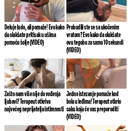
Deluje ludo, ali pomaže! Evo kako
Probudili ste se sa ukočenim
da olakšate pritisak u ušima
vratom? Evo kako da olakšate
pomoću šolje (VIDEO)
ovu tegobu za samo 10 sekundi
(VIDEO)
Zašto nam više nije do vođenja
Jedno istezanje pomaže kod
ljubavi? Terapeut otkriva
bola u leđima! Terapeut otkrio
najvećeg neprijatelja intimnosti
caku koja će vas preporoditi
(VIDEO)