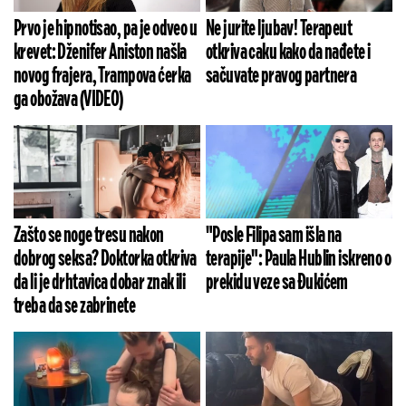
Prvo je hipnotisao, pa je odveo u
Ne jurite ljubav! Terapeut
krevet: Dženifer Aniston našla
otkriva caku kako da nađete i
novog frajera, Trampova ćerka
sačuvate pravog partnera
ga obožava (VIDEO)
Zašto se noge tresu nakon
"Posle Filipa sam išla na
dobrog seksa? Doktorka otkriva
terapije": Paula Hublin iskreno o
da li je drhtavica dobar znak ili
prekidu veze sa Đukićem
treba da se zabrinete