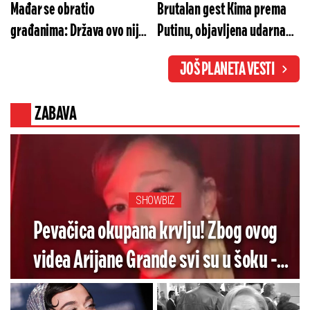
Mađar se obratio
Brutalan gest Kima prema
građanima: Država ovo nije
Putinu, objavljena udarna
doživela - bezbednost
vest - Evo šta hitno šalje u
JOŠ PLANETA VESTI
zemlje je u pitanju
Rusiju (VIDEO)
ZABAVA
SHOWBIZ
Pevačica okupana krvlju! Zbog ovog
videa Arijane Grande svi su u šoku -
Pogledajte koliko je jezivo (VIDEO)