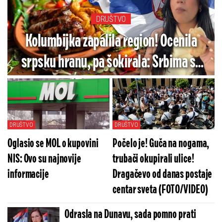
DRUŠTVO
Kolumbijka zapalila region! Ocenila
srpsku hranu, pa šokirala: Srbima se
ovo neće baš dopasti (VIDEO)
DRUŠTVO
DRUŠTVO
Oglasio se MOL o kupovini
Počelo je! Guča na nogama,
NIS: Ovo su najnovije
trubači okupirali ulice!
informacije
Dragačevo od danas postaje
centar sveta (FOTO/VIDEO)
Odrasla na Dunavu, sada pomno prati