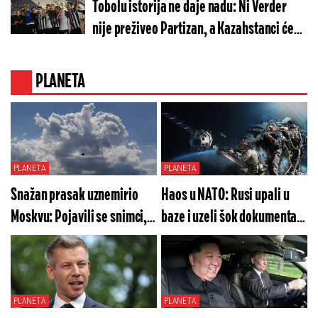
Tobolu istorija ne daje nadu: Ni Verder
nije preživeo Partizan, a Kazahstanci će
još teže
PLANETA
PLANETA
PLANETA
Snažan prasak uznemirio
Haos u NATO: Rusi upali u
Moskvu: Pojavili se snimci,
baze i uzeli šok dokumenta!
sve se treslo - šta se ovo
Ko je ovo poslao
dogodilo?
koordinate?!
PLANETA
PLANETA