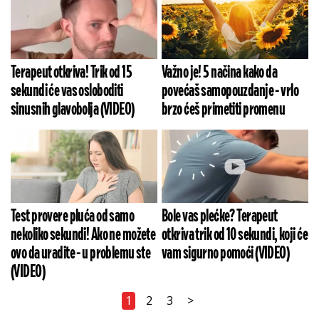
Terapeut otkriva! Trik od 15
Važno je! 5 načina kako da
sekundi će vas osloboditi
povećaš samopouzdanje - vrlo
sinusnih glavobolja (VIDEO)
brzo ćeš primetiti promenu
Test provere pluća od samo
Bole vas plećke? Terapeut
nekoliko sekundi! Ako ne možete
otkriva trik od 10 sekundi, koji će
ovo da uradite - u problemu ste
vam sigurno pomoći (VIDEO)
(VIDEO)
1
2
3
>