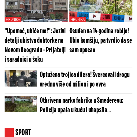
(VIDEO/FOTO)
HRONIKA
HRONIKA
"Upomoć, ubiće me!": Jezivi
Osuđen na 14 godina robije!
detalji ubistva doktorke na
Ubio komšiju, pa tvrdio da se
Novom Beogradu - Prijatelji
sam upucao
i saradnici u šoku
Optužena trojica dilera! Švercovali drogu
vrednu više od milion i po evra
Otkrivena narko fabrika u Smederevu:
Policija upala u kuću i uhapsila
osumnjičene
SPORT