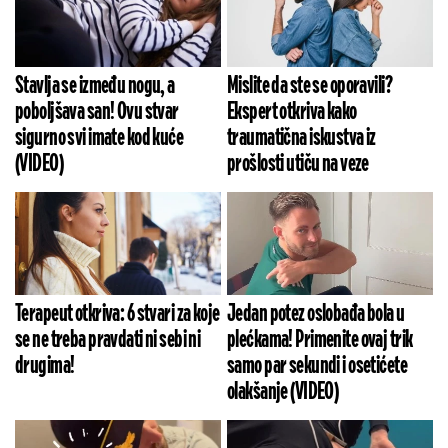
Stavlja se između nogu, a
Mislite da ste se oporavili?
poboljšava san! Ovu stvar
Ekspert otkriva kako
sigurno svi imate kod kuće
traumatična iskustva iz
(VIDEO)
prošlosti utiču na veze
Terapeut otkriva: 6 stvari za koje
Jedan potez oslobađa bola u
se ne treba pravdati ni sebi ni
plećkama! Primenite ovaj trik
drugima!
samo par sekundi i osetićete
olakšanje (VIDEO)